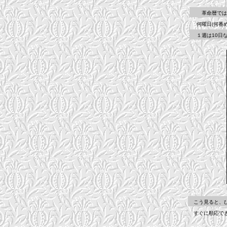
革命暦では、ロ
何曜日(何番め
１週は10日な
こう見ると、ひ
すぐに順応でき