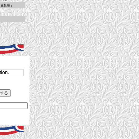
礼暦 )
ion.