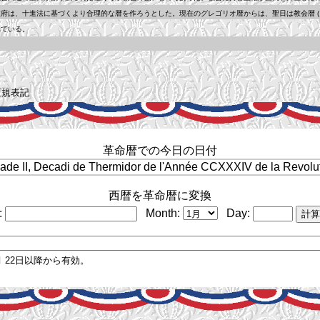
は、十進法に基づくより合理的な暦を作ろうとした。現在のグレゴリオ暦からは、聖日は教会暦 ( 典
ている。
規表記
革命暦での今日の日付
ade II, Decadi de Thermidor de l'Année CCXXXIV de la Revolut
西暦を革命暦に変換
:
Month:
Day:
月 22日以降から有効。