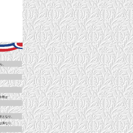
ら、
。
命暦は
年となり、
は異なり、