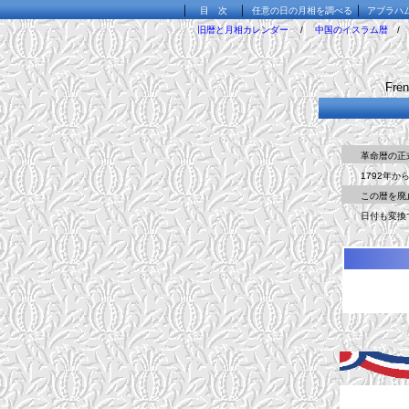
｜
｜
｜
目 次
任意の日の月相を調べる
アブラハ
旧暦と月相カレンダー
/
中国のイスラム暦
French
革命暦の正式の
1792年から
この暦を廃止し
日付も変換で