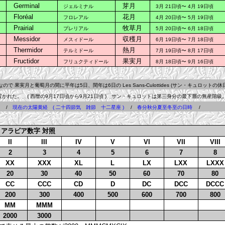
ps
Germinal
芽月
ジェルミナル
3月 21日頃〜 4月 19日頃
Floréal
花月
フロレアル
4月 20日頃〜 5月 19日頃
Prairial
牧草月
プレリアル
5月 20日頃〜 6月 18日頃
Messidor
収穫月
メスィドール
6月 19日頃〜 7月 18日頃
Thermidor
熱月
テルミドール
7月 19日頃〜 8月 17日頃
Fructidor
果実月
フリュクティドール
8月 18日頃〜 9月 16日頃
で 果実月と葡萄月の間に平年は5日、閏年は6日の Les Sans-Culottides (サン・キュロット
れた。 ( 西暦の9月17日頃から9月21日頃 ) サン・キュロットは第三身分の最下層の無産階級
l
/
現在の太陽黄経 ( 二十四節気 雑節 十二星座 )
/
春分秋分夏至冬至の日時
/
アラビア数字 対照
II
III
IV
V
VI
VII
VIII
2
3
4
5
6
7
8
XX
XXX
XL
L
LX
LXX
LXXX
20
30
40
50
60
70
80
CC
CCC
CD
D
DC
DCC
DCCC
200
300
400
500
600
700
800
MM
MMM
2000
3000