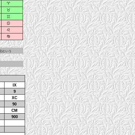
の休日)という
。
IX
9
XC
90
CM
900