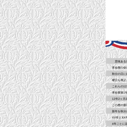
意味ある日付は
革命暦の使用終
秋分の日に始ま
曜日も廃止され
これらの12か
革命暦第1年（
12年2ヶ月2
この暦の最初
新年を秋分に合
XV年とXX年
4年ごとに定