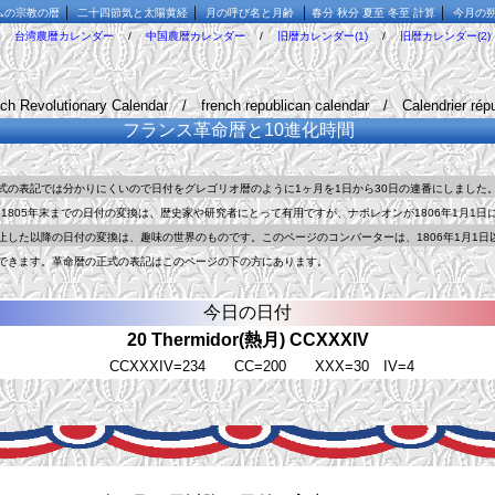
｜
｜
｜
｜
ムの宗教の暦
二十四節気と太陽黄経
月の呼び名と月齢
春分 秋分 夏至 冬至 計算
今月の
/
台湾農暦カレンダー
/
中国農暦カレンダー
/
旧暦カレンダー(1)
/
旧暦カレンダー(2)
 Revolutionary Calendar / french republican calendar / Calendrier répu
フランス革命暦と10進化時間
表記では分かりにくいので日付をグレゴリオ暦のように1ヶ月を1日から30日の連番にしました
1805年末までの日付の変換は、歴史家や研究者にとって有用ですが、ナポレオンが1806年1月1日
た以降の日付の変換は、趣味の世界のものです。このページのコンバーターは、1806年1月1日
きます。革命暦の正式の表記はこのページの下の方にあります。
今日の日付
CCXXXIV=234 CC=200 XXX=30 IV=4