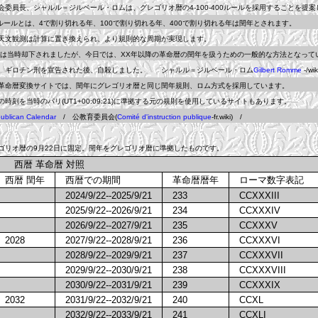
員長、シャルル＝ジルベール・ロムは、グレゴリオ暦の4-100-400ルールを採用することを提案
0ルールとは、4で割り切れる年、100で割り切れる年、400で割り切れる年は閏年とされます。
文観測は計算に置き換えられ、より規則的な周期が実現します。
時却下されましたが、今日では、XX年以降の革命暦の閏年を扱うための一般的な方法となって
ギロチン刑を宣告された後、自殺しました。 シャルル＝ジルベール・ロム
Gilbert Romme
-/w
命暦変換サイトでは、閏年にグレゴリオ暦と同じ閏年規則、ロム方式を採用しています。
を当時のパリ(UT1+00:09:21)に準拠する元の規則を使用しているサイトもあります。
ublican Calendar
/ 公教育委員会(
Comité d'instruction publique
-fr.wiki) /
オ暦の9月22日に固定。閏年をグレゴリオ暦に準拠したものです。
西暦 革命暦 対照
西暦 閏年
西暦での期間
革命暦暦年
ローマ数字表
2024/9/22--2025/9/21
233
CCXXXIII
2025/9/22--2026/9/21
234
CCXXXIV
2026/9/22--2027/9/21
235
CCXXXV
2028
2027/9/22--2028/9/21
236
CCXXXVI
2028/9/22--2029/9/21
237
CCXXXVII
2029/9/22--2030/9/21
238
CCXXXVIII
2030/9/22--2031/9/21
239
CCXXXIX
2032
2031/9/22--2032/9/21
240
CCXL
2032/9/22--2033/9/21
241
CCXLI