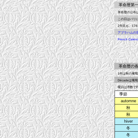
革命暦第一
革命暦の公布は1
この日はパリにお
2年目も、179
アブラハムの
French Calend
革命暦の各
1年は秋の葡萄月か
Décadeは葡萄月
曜日は序数で呼ん
季節
automne
秋
秋
hiver
冬
冬