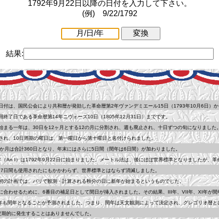
1792年9月22日以降の日付を入力して下さい。
(例) 9/22/1792
結果:
、国民公会により共和暦が発効した革命暦第2年ヴァンデミエール15日（1793年10月6日）か
了日である革命暦第14年ニヴォーズ10日（1805年12月31日）までです。
る一年は、30日を12ヶ月とする12の月に分割され、週も廃止され、十日ずつの旬になりました
、10日周期の曜日は、第一曜日から第十曜日と名付けられました。
月は合計360日となり、年末にはさらに5日間（閏年は6日間）が加わりました。
An I）は1792年9月22日に始まりました。メートル法は、後にほぼ世界標準となりましたが、革
7日間も使用されたにもかかわらず、世界標準とはならず消滅しました。
の計画では、パリで観測・計算される秋分の日に新年が始まるというものでした。
わせるために、6番目の補足日として閏日が挿入されました。その結果、III年、VII年、XI年が閏
も閏年となることが予測されました。つまり、閏年は天文観測によって決定され、グレゴリオ暦と
期的に発生することはありませんでした。