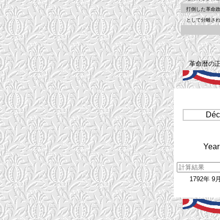
打倒した革命政府
として分離され
革命暦の正
Déc
Year
1792年 9