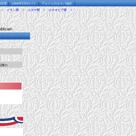
｜
｜
｜
朔弦望
1968年5月のパリ
アルジェのカスバ地区
/
イラン暦
/
ユダヤ暦
/
エチオピア暦
/
blicain
。
に
以降の