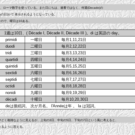
ーマ数字を使っている。また日にちは、連番ではなく、何週(Decade)の
の日)かで 表示されるようになっている。
ので、曜日は10ある。
1週は10日、( Décade I, Décade II, Décade III )。di は英語の day。
primidi
一曜日
毎月1,11,21日
duodi
二曜日
毎月2,12,22日
tridi
三曜日
毎月3,13,23日
quartidi
四曜日
毎月4,14,24日
quintidi
五曜日
毎月5,15,25日
sextidi
六曜日
毎月6,16,26日
septidi
七曜日
毎月7,17,27日
octidi
八曜日
毎月8,18,28日
nonidi
九曜日
毎月9,19,29日
décadi
十曜日
毎月10,20,30日
deは接続詞。 次が月名。 l'Annéeは年 。 la は冠詞。
どく複雑なように見えるが、上旬の3日、中旬の5日、下旬の7日という風に考えると、
るように思える。