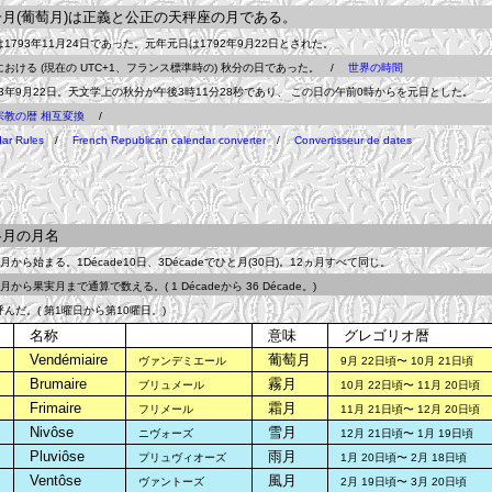
月(葡萄月)は正義と公正の天秤座の月である。
793年11月24日であった。元年元日は1792年9月22日とされた。
ける (現在の UTC+1、フランス標準時の) 秋分の日であった。 /
世界の時間
3年9月22日。天文学上の秋分が午後3時11分28秒であり、 この日の午前0時からを元日とした。
宗教の暦 相互変換
/
ar Rules
/
French Republican calendar converter
/
Convertisseur de dates
月の月名
ら始まる。1Décade10日、3Décadeでひと月(30日)。12ヵ月すべて同じ。
から果実月まで通算で数える。( 1 Décadeから 36 Décade。)
だ。( 第1曜日から第10曜日。)
名称
意味
グレゴリオ暦
Vendémiaire
葡萄月
ヴァンデミエール
9月 22日頃〜 10月 21日頃
Brumaire
霧月
ブリュメール
10月 22日頃〜 11月 20日頃
Frimaire
霜月
フリメール
11月 21日頃〜 12月 20日頃
Nivôse
雪月
ニヴォーズ
12月 21日頃〜 1月 19日頃
Pluviôse
雨月
プリュヴィオーズ
1月 20日頃〜 2月 18日頃
Ventôse
風月
ヴァントーズ
2月 19日頃〜 3月 20日頃