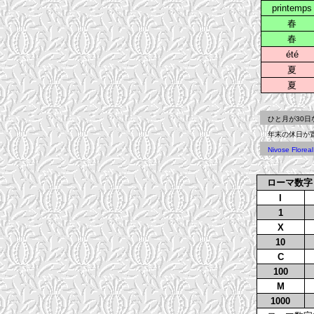
printem
春
春
été
夏
夏
ひと月が30日なの
年末の休日が置か
Nivose Florea
ローマ数字 
I
1
X
10
C
100
M
1000