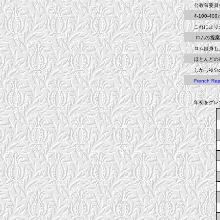
公教育委員会委
4-100-40
これにより天
ロムの提案は当
ロム自身も、
ほとんどの革
しかし秋分の時刻
French Rep
年初をグレゴリ