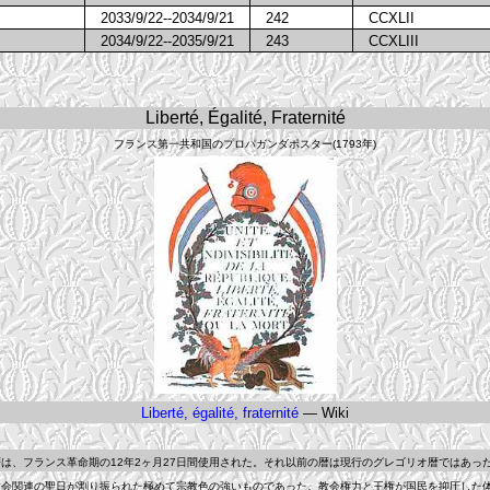
2033/9/22--2034/9/21
242
CCXLII
2034/9/22--2035/9/21
243
CCXLIII
Liberté, Égalité, Fraternité
フランス第一共和国のプロパガンダポスター(1793年)
Liberté, égalité, fraternité
— Wiki
、フランス革命期の12年2ヶ月27日間使用された。それ以前の暦は現行のグレゴリオ暦ではあっ
会関連の聖日が割り振られた極めて宗教色の強いものであった。教会権力と王権が国民を抑圧した