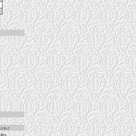
たけれど
体制を