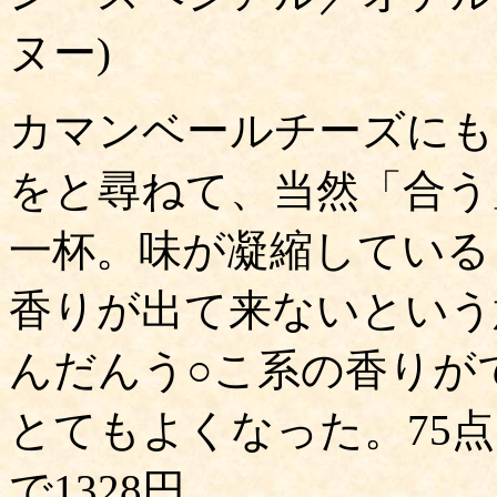
ヌー)
カマンベールチーズにも
をと尋ねて、当然「合う
一杯。味が凝縮している
香りが出て来ないという
んだんう○こ系の香りが
とてもよくなった。75
で1328円。