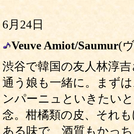
6月24日
Veuve Amiot/Saumur
(
渋谷で韓国の友人林淳吉
通う娘も一緒に。まずは
ンパーニュといきたいと
念。柑橘類の皮、それも
ある味で、酒質もかっち