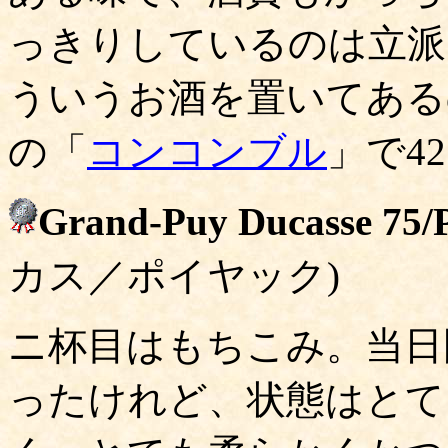
っきりしているのは立派
ういうお酒を置いてある
の「
コンコンブル
」で42
Grand-Puy Ducasse 75/P
カス／ポイヤック)
ニ杯目はもちこみ。当日
ったけれど、状態はとて