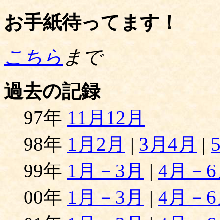
お手紙待ってます！
こちら
まで
過去の記録
97年
11月12月
98年
1月2月
|
3月4月
|
99年
1月－3月
|
4月－6
00年
1月－3月
|
4月－6