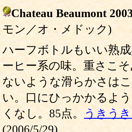
Chateau Beaumont 200
モン／オ・メドック)
ハーフボトルもいい熟成
ーヒー系の味。重さこそ
ないような滑らかさはこ
い。口にひっかかるよう
くなし。85点。
うきうき
(2006/5/29)。