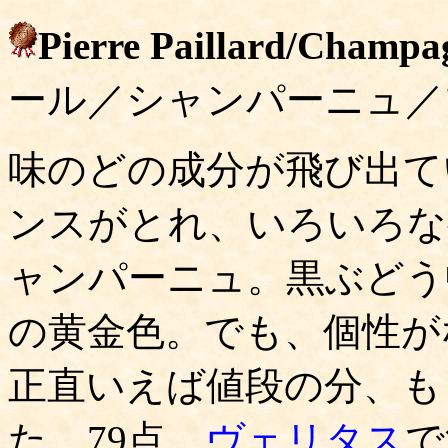
Pierre Paillard/Champ
ール／シャンパーニュ／
味のどの成分が飛び出て
ンスがとれ、いろいろな
ャンパーニュ。黒ぶどう
の黄金色。でも、個性が
正直いえば値段の分、も
た。79点。
ヴェリタス
で