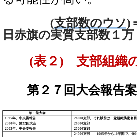
(
支部数のウソ)
日赤旗の実質支部数１万
(
表２
)
支部組織の
第２７回大会報告
年・党大会
1995
年、中央委報告
28000
支部。それ以前は、党組織防衛名目
2000
年、第
22
回大会
26000
支部
2003
年、中央委報告
25000
支部
24000
支部
1995
年から
10
年間で、
400