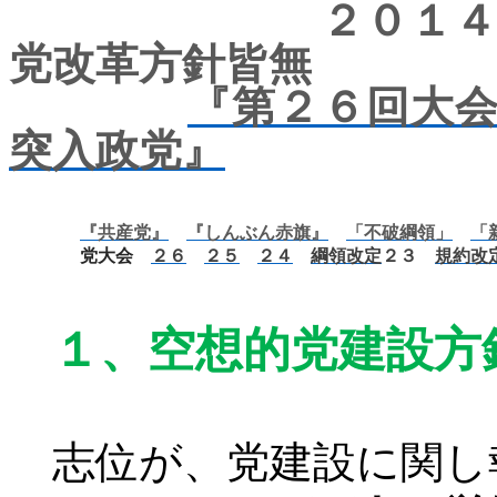
２０１４年１月
党改革方針皆無
『第２６回大
突入政党』
『共産党』
『しんぶん赤旗』
「不破綱領」
「
党大会
２６
２５
２４
綱領改定
２３
規約改
１、
空想的党建設方
志位が、党建設に関し