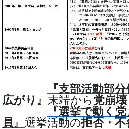
(
１
)
、「政策と計画」を持った支部－
22
2005
年、第
23
回大会、
4
中総・５中総
(
２
)
、週
1
回支部会議の支部
22
大会
25
％
(
３
)
、総選挙で支部会議を開いた支部
82
24000
×
18
％≒
4320
支部は、事実上
24000
－
4320
＝
19680
支部が残存
し
(
４
)
、
10
年間の支部崩壊度
19680
÷
2800
2006
年
1
月、第２４回大会
「政策と計画」を持った支部－
22
大会
90
→
24
回大会
50
％に後退
。「計画」とは党
か、それとも、
(
２
)
「計画的党勢拡大」
入したのか。
08
年中央委員会報告
22000
支部に減少
と報告
2010
年
1
月第２５回大会
後援会不結成
は、
地域支部で
72
％、職場
2014
年
1
月第２６回大会
志位は、
中央委報告において、支部数デ
8000
支部崩壊後の
20000
支部なら、
10000
2017
年
1
月第２
7
回大会
志位は、
支部数データに
沈黙
『支部活動部分
広がり』
末端から
党崩壊
『選挙で動く党
員』
選挙活動の
拒否・不