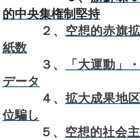
的中央集権制堅持
２、
空想的赤旗
紙数
３、
「大運動」
データ
４、
拡大成果地
位騙し
５、
空想的社会