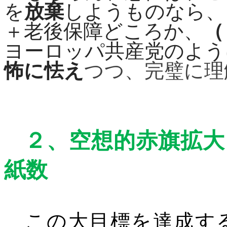
を
放棄
しようものなら、
＋老後保障どころか、
（
ヨーロッパ共産党のよう
怖に怯え
つつ、完璧に理
２、
空想的赤旗拡大
紙数
この大目標を達成す