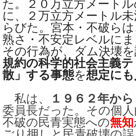
た。２０万立方メートル
に、２万立方メートル未
らびた。宮本・不破らは
熟さ・不安定レベルにま
その行為が、ダム決壊を
規約の科学的社会主義テ
散」する事態
を
想定にも
私は、
１９６２年から
委員長だった。その個人
不破の民青実態への
無知
ごり押しと民青破壊の誤