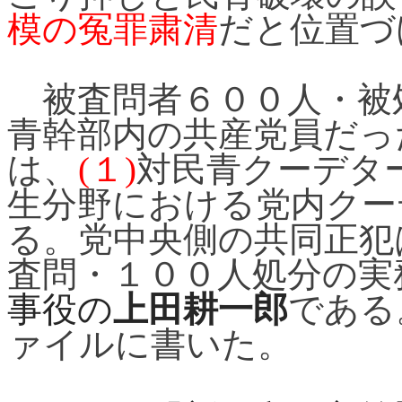
模の冤罪粛清
だと位置づ
被査問者６００人・被
青幹部内の共産党員だっ
は、
(
１
)
対民青クーデタ
生分野における党内クー
る。党中央側の共同正犯
査問・１００人処分の実
事役の
上田耕一郎
である
ァイルに書いた。