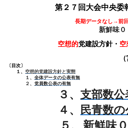
第２７回大会中央委
長期データなし→前
新鮮味０
空想的
党建設方針・
空
（
〔目次〕
１、
空想的党建設方針と実態
１、
全体データの公表有無
２、
党員数公表の有無
３、
支部数公
４、
民青数の
５、
新鮮味