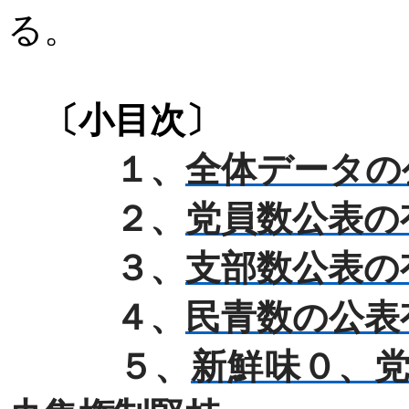
る。
〔小目次〕
１、
全体データの
２、
党員数公表の
３、
支部数公表の
４、
民青数の公表
５、
新鮮味０、