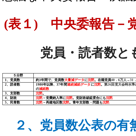
(
表１
)
中央委報告－党
党員・読者数と
５分野
1
、党員数
約
3
年間で、党員数
大量減データ
に
沈黙
。在籍党員
40
．
6
万人→
31
2
、読者数
1980
年以降、
37
年間
連続減紙データ
に
沈黙
。
第
26
回党大会時水準
の
減紙数
3
、支部数
沈黙
。
4
、財政
沈黙
－党費納入率に
沈黙
。党財政破綻度合にも
沈黙
5
、民青数
沈黙
－
再建地区数
沈黙
。青年支部数・問題も
沈黙
２、
党員数公表の有