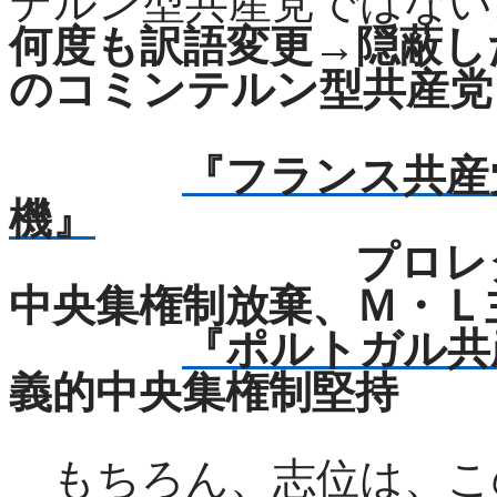
テルン型共産党ではない
何度も訳語変更→隠蔽し
のコミンテルン型共産党
『フランス共産
機』
プロレタリア独
中央集権制放棄、Ｍ・Ｌ
『ポルトガル共
義的中央集権制堅持
もちろん、志位は、こ