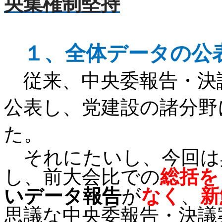
央集権制堅持
１、
全体データの公
従来、中央委報告・決
公表し、党建設の諸分野
た。
それにたいし、今回は
し、前大会比での
総括を
いデータ報告
が
なく
、
新
思議な中央委報告・決議