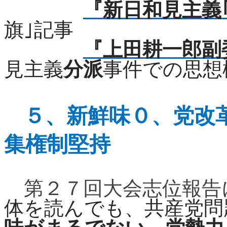
『新日和見主義
旗｣記事
『上田耕一郎副
見主義
分派
事件での思想
５、
新鮮味０、党改
集権制堅持
第２７回大会志位報告
体を読んでも、共産党問