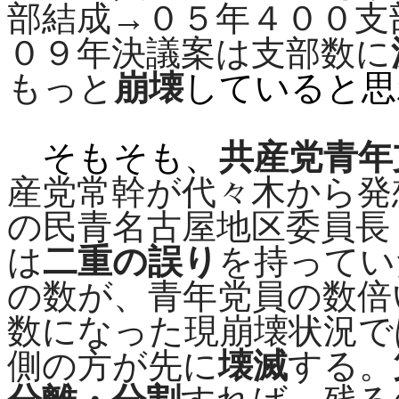
部結成→０５年４００支
０９年決議案は支部数に
もっと
崩壊
していると思
そもそも、
共産党青年
産党常幹が代々木から発
の民青名古屋地区委員長
は
二重の誤り
を持ってい
の数が、青年党員の数倍
数になった現崩壊状況で
側の方が先に
壊滅
する。