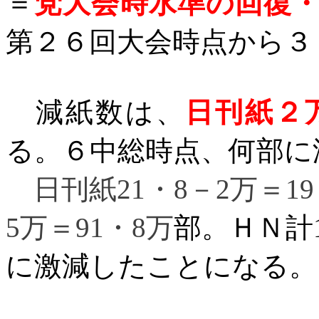
＝
党大会時水準の回復
第２６回大会時点から３
減紙数は、
日刊紙２
る。６中総時点、何部に
日刊紙
21
・
8
－
2
万＝
19
5
万＝
91
・
8
万
部。ＨＮ計
に激減したことになる。