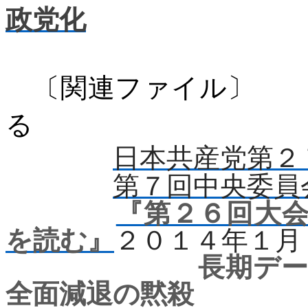
政党化
〔関連ファ
る
日本共産党第２
第７回中央委員
『第２６回大
を読む』
２０１４年１月
長期データなし
全面減退の黙殺