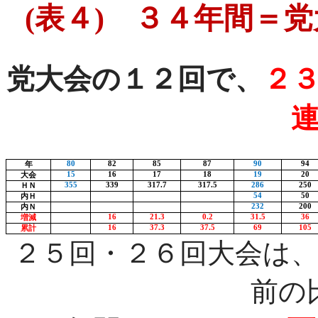
(
表
４
)
３４年間＝党
党大会の１２回で、
２
80
82
85
87
90
94
年
15
16
17
18
19
20
大会
355
339
317.7
317.5
286
250
ＨＮ
54
50
内Ｈ
232
200
内Ｎ
16
21.3
0.2
31.5
36
増減
16
37.3
37.5
69
105
累計
２５回・２６回大会は
前の