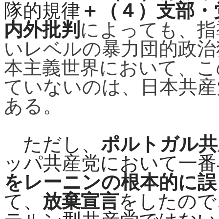
隊的規律
＋（４）支部・
内外批判
によっても、指
いレベルの暴力団的政治
本主義世界において、こ
ていないのは、日本共産
ある。
ただし、
ポルトガル共
ッパ共産党において一番
をレーニンの根本的に誤
て、
放棄宣言
をしたので