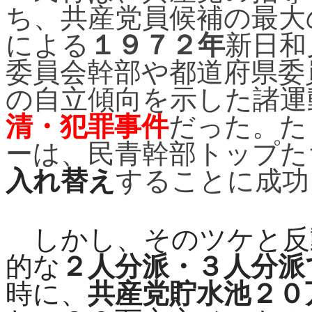
ち、共産党員候補の最大
による
１９７２年
新日和
委員会幹部や都道府県委
の自立傾向を示した諸運
清・犯罪事件
だった。た
ーは、民青幹部トップた
入れ替え
することに成功
しかし、そのツケと反
的な
２人分派・３人分派
時に、
共産党貯水池２０