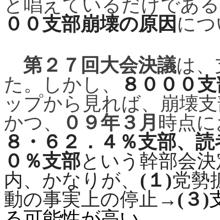
と唱えているだけである
００支部崩壊の原因
につ
第２７回大会決議
は、
た。しかし、
８０００支
ップから見れば、崩壊支
かつ、
０９年３月
時点に
８・６２．４％支部、読
０％支部
という幹部会決
内、かなりが、
(
１
)
党勢
動の事実上の停止
→
(
３
)
る可能性が高い。