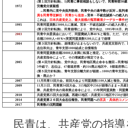
(
第１回方針転換
)
、
1)
民青に事前相談もしないで、民青幹部
30
歳
1972
労働党分派疑惑
→民青内に党中央批判勃発、民青中央の過半数が反対→批判者
員を民青専従解任・民青から追放
→宮本・不破忠誠派への総入れ
これは、
日本共産党史上、最大規模の冤罪粛清クーデター事件
だ
1995
民青同盟員数
23000
人に激減
。宮本・不破忠誠派への総入れ替え
(
第２回方針転換
)
、
民青崩壊により、党中央は、
1995
年
10
月、
約
2003
民青中央委員会において、
同盟費納入率
40
％
と報告。ただ、そ
在籍
23000
人×
40
％≒
実質同盟員数
9200
人にまで崩壊
2004
(
第３回方針転換
)
、
崩壊度が止まらないので、共産党支部内で、
志位和夫は、青年支部
1000
結成と自慢報告
民青同盟員数
在籍
20000
人未満に転落
と推定。というのも、
2001
共産党指令
によって、その壊滅度が
推定
できる。
2005
(
第４回方針転換
)
、
党中央は、民青地区廃止命令を撤回→民青地
5
中総で、志位は、
47
都道府県・約
316
廃止地区中、
8
都道府県に
(
第５回方針転換
)
、
青年支部分離方針が頓挫→
1000
の青年支部も
換・廃止か？
2007
11
月民青
33
回大会。前回大会より同盟員数
1100
人減
と報告。共
2009
11
月
21
日、民青第
34
回大会。
315
地区中
250
が
崩壊のまま
＝共産
降、共産党中央の
発表禁止命令
により、
15
年間
同盟員
数・
同盟
2010
共産党第
25
回大会決議。再建
65
地区－共産党
315
地区中
250
が
崩
2014
共産党第２６回大会志位報告。民青問題への
言及・具体的コメン
2017
民青数の沈黙隠蔽
民青は、共産党の指導