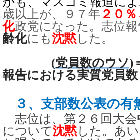
かも、マスコミ報道によ
歳以上が、９７年
２０％
化
政党になった。志位報
齢化
にも
沈黙
した。
(
党員数のウソ)
報告における
実質党員数
３、
支部数公表の有
志位は、第２６回大会
について
沈黙
した。あい