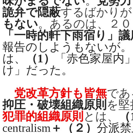
味がまるでない
。
党勢力
詭弁で隠蔽
するばかりが
もない
。あるのは、２０
「一時的軒下雨宿り」議
報告のしようもないが。
は、
（
1
）
「赤色家屋内
け」だった。
党改革方針も皆無
であ
抑圧・破壊組織原則
を堅
犯罪的組織原則
とは、
（
centralism
＋（２）
分派禁