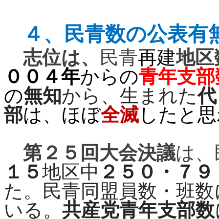
４、
民青数の公表有
志位は、
民青
再建
地区
００４年
からの
青年支部
の
無知
から、生まれた
代
部
は、ほぼ
全滅
したと思
第２５回大会決議
は、
１５
地区中
２５０・７９
た。民青同盟員数・班数
いる。
共産党青年支部数