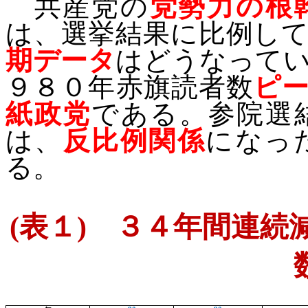
共産党の
党勢力の根
は、選挙結果に比例し
期データ
はどうなって
９８０年赤旗読者数
ピ
紙政党
である。参院選
は、
反比例関係
になっ
る。
(
表１
)
３４年間連続減