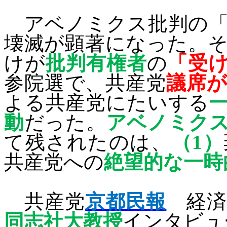
アベノミクス批判の「
壊滅が顕著になった。
けが
批判有権者
の
「受
参院選で、共産党
議席
よる共産党にたいする
動
だった。
アベノミク
て残されたのは、
（
1
）
共産党への
絶望的な一時
共産党
京都民報
経済
同志社大教授
インタビュ