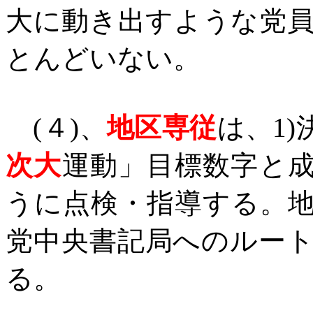
大に動き出すような党
とんどいない。
(
４
)
、
地区専従
は、
1)
次大
運動」目標数字と
うに点検・指導する。
党中央書記局へのルー
る。