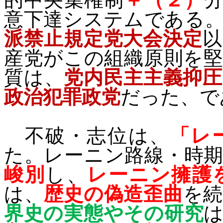
意下達システムである
派禁止規定党大会決定
以
産党がこの組織原則を
質は、
党内民主主義抑
政治犯罪政党
だった、で
不破・志位は、
「レ
た。レーニン路線・時
峻別
し、
レーニン擁護
は、
歴史の偽造歪曲
を
界史の実態やその研究