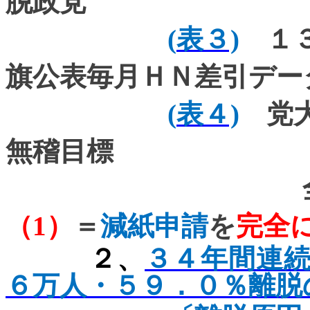
脱政党
(
表３)
１３
旗公表毎月ＨＮ差引デー
(
表４)
党大
無稽目標
全中間機関
（
1
）
＝
減紙申請
を
完全
２、
３４年間連
６万人・５９．０％離脱