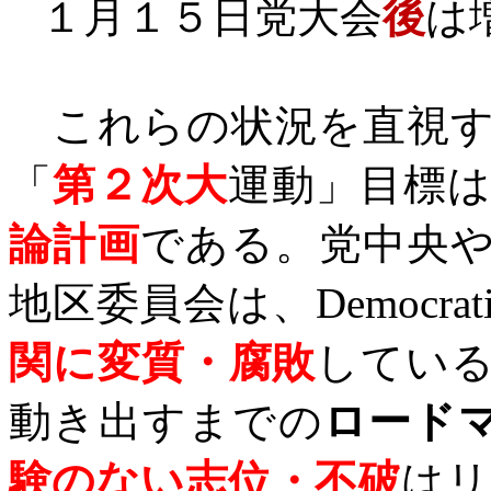
１月１５日党大会
後
は
これらの状況を直視す
「
第２次大
運動」目標
論計画
である。党中央
地区委員会は、
Democrati
関に変質・腐敗
してい
動き出すまでの
ロード
験のない志位・不破
はリ