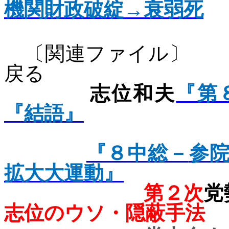
機関財政破綻→衰弱死
（
〔関連ファ
戻る
志位和夫
『第
『結語』
『８中総－
参
拡大大運動』
第２次
党
志位のウソ・隠蔽手法