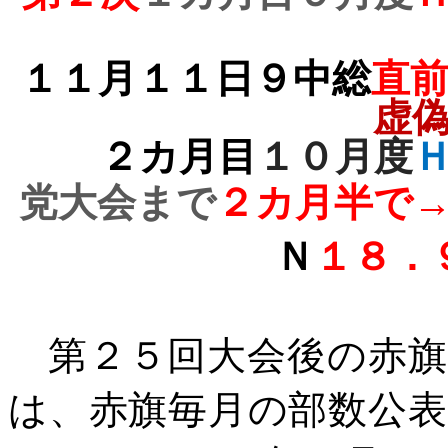
１１月１１日９中総
直
虚
２カ月目
１０月度
党大会まで
２カ月半で
Ｎ
１８．
第２５回大会後の赤旗
は、赤旗毎月の部数公