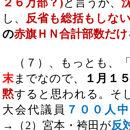
２６万部？
)
と言うか、
し、
反省も総括もしな
の
赤旗ＨＮ合計部数だけ
（７）、もっとも、
末
までなので、
１月１
黙
すると思われる。そ
大会代議員
７００人中
→（
2
）宮本・袴田が
反