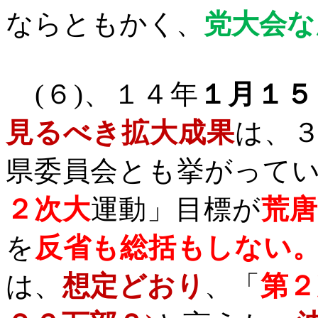
ならともかく、
党大会な
(
６
)
、１４年
１月１５
見るべき拡大成果
は、
県委員会とも挙がって
２次大
運動」目標が
荒唐
を
反省も総括もしない
は、
想定どおり
、「
第２