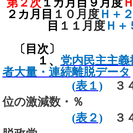
第２次
１カ月目９月度
２カ月目
１０月度
Ｈ＋
目
１１月度
Ｈ＋
〔目次〕
１、
党内民主主義
者大量・連続離脱データ
(
表１)
３４
位の激減数・％
(
表２)
３４