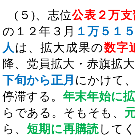
(
５
)
、志位
公表２万支
の１２年３月
１万５１
人
は、拡大成果の
数字
降、党員拡大・赤旗拡
下旬から正月
にかけて
停滞する。
年末年始に
らである。そもそも、
ら、
短期に再購読
して