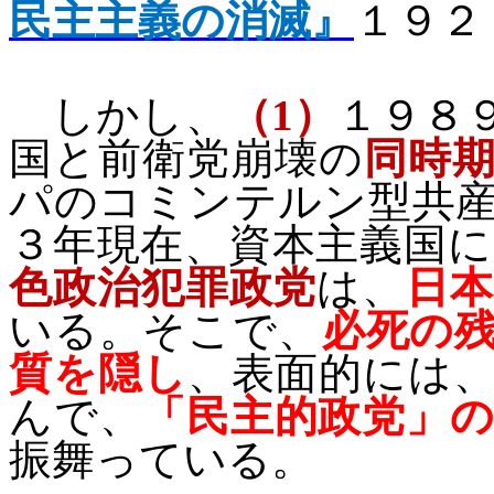
民主主義の消滅』
１９２
しかし、
（
1
）
１９８
国と前衛党崩壊の
同時
パのコミンテルン型共
３年現在、資本主義国
色政治犯罪政党
は、
日
いる。そこで、
必死の
質を隠し
、表面的には
んで、
「民主的政党」
振舞っている。