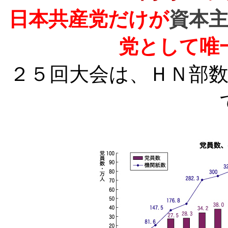
日本共産党だけが
資本
党として唯
２５回大会は、ＨＮ部