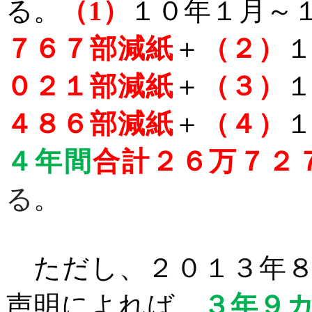
る。
（
1
）
１０年１月～
７６７部減紙
＋
（２）
０２１部減紙
＋
（３）
４８６部減紙
＋
（４）
４年間
合計２６万７２
る。
ただし、
２０
１３年
声明によれば、
３年９