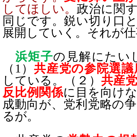
してほしい。
政治に関
同じです。鋭い切り口
展開していく。それが仕
浜矩子
の見解にたい
（
1
）
共産党の参院選議
している。（２）
共産
反比例関係
に目を向け
成動向が、党利党略の
るが。