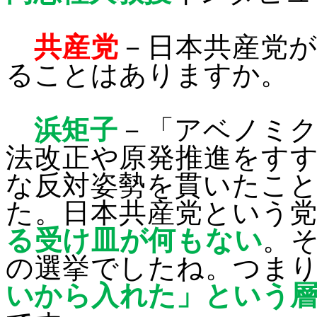
共産党
－
日本共産党
ることはありますか。
浜矩子
－
「アベノミク
法改正や原発推進をす
な反対姿勢を貫いたこ
た。日本共産党という
る受け皿が何もない
。
の選挙でしたね。つま
いから入れた」という