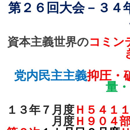
第２６回大会－３４
資本主義世界の
コミン
党内民主主義
抑圧・
量・
１３年７月度
Ｈ５４１
月度
Ｈ９０４