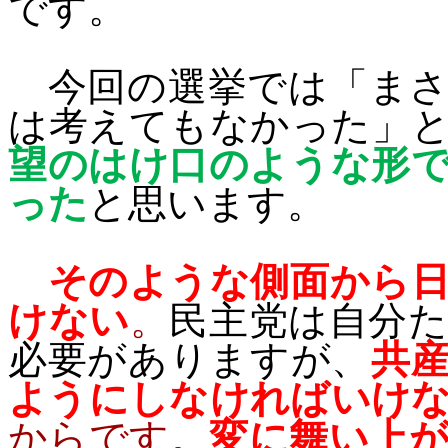
です。
今回の選挙では「まさ
は考えてもなかった」
望のはけ口のような形
った
と思います。
そのような側面から
けない
。
民主党は自分
必要がありますが、
共
ようにしなければいけ
からです。
変に舞い上