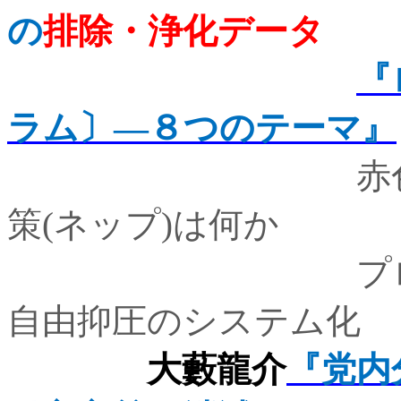
の
排除・浄化データ
『
ラム〕―８つのテーマ』
赤色テロの犠
策
(
ネップ
)
は何か
プロレタリア
自由抑圧のシステム化
大藪龍介
『党内