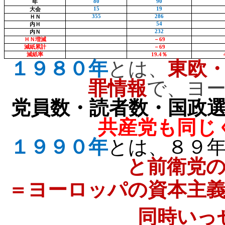
80
90
年
15
19
大会
355
286
ＨＮ
54
内Ｈ
232
内Ｎ
ＨＮ増減
－
69
減紙累計
－
69
減紙率
19.4
％
１９８０年
とは、
東欧
罪情報
で、ヨ
党員数・読者数・国政
共産党も同じ
１９９０年
とは、８９
と前衛党
＝ヨーロッパの資本主
同時いっ