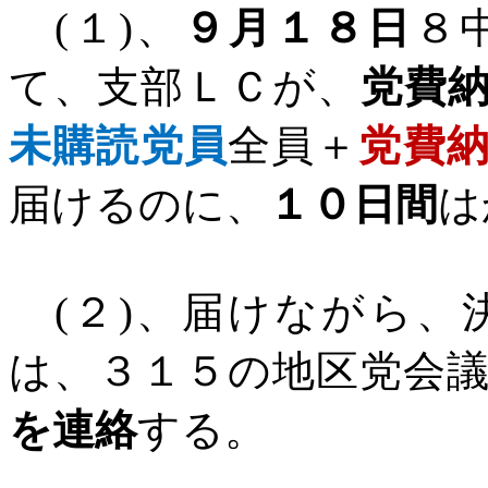
(
１
)
、
９月１８日
８
て、支部ＬＣが、
党費
未購読党員
全員＋
党費
届けるのに、
１０日間
は
(
２
)
、届けながら、
は、３１５の地区党会
を連絡
する。