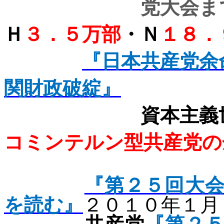
党大会ま
Ｈ
３．５万部
・Ｎ
１８．
『日本共産党余
関財政破綻』
資本主義世
コミンテルン型共産党の
『第２５回大
を読む』
２０１０年１月