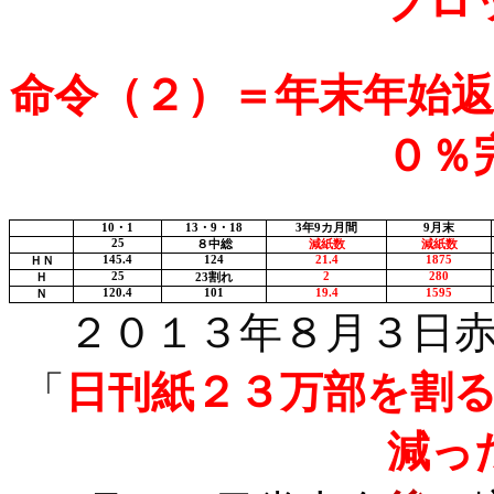
ブロ
命令（２）＝年末年始
０％
10
・
1
13
・
9
・
18
3
年
9
カ月間
9
月末
25
８中総
減紙数
減紙数
145.4
124
21.4
1875
ＨＮ
25
2
280
Ｈ
23
割れ
120.4
101
19.4
1595
Ｎ
２０
１３年８月３日
「
日刊紙２３万部を割
減っ