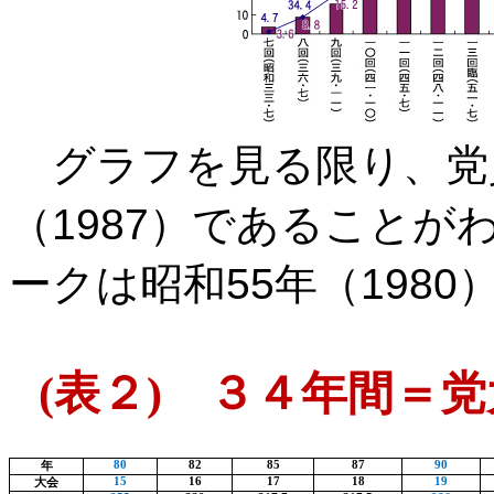
グラフを見る限り、党
（
1987
）であることが
ークは昭和
55
年（
1980
(
表２
)
３４年間＝党
80
82
85
87
90
年
15
16
17
18
19
大会