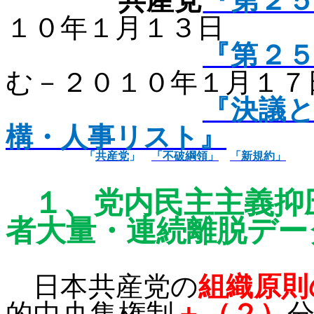
共産党
『第２
１０年１月１３日
『第２
む－２０１０年１月１７
『決議
構・人事リスト』
「
共産党
」
「不破綱領」
「新規約」
１、
党内民主主義抑
者大量
・連続離脱デー
日本共産党の
組織原則
的中央集権制
＋（２）