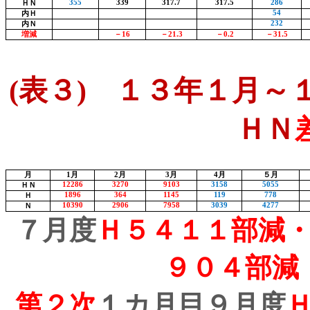
355
339
317.7
317.5
286
ＨＮ
54
内Ｈ
232
内Ｎ
増減
－
16
－
21.3
－
0.2
－
31.5
(
表３
)
１３年１月～１
ＨＮ
月
1
月
2
月
3
月
4
月
５月
12286
3270
9103
3158
5055
ＨＮ
1896
364
1145
119
778
Ｈ
10390
2906
7958
3039
4277
Ｎ
７月度
Ｈ５４１１部減
９０４部減
第２次
１カ月目９月度