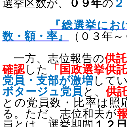
選挙区数が、
０９年
の
２
『総選挙にお
数・額・率』
（０３年～
一方、志位報告の
供
確認
した
「国政選挙供
党員・支部が激増
して
ボタージュ党員
と、
供
との党員数・比率は照
る。ただ、志位和夫が
員とは、選挙期間
１２