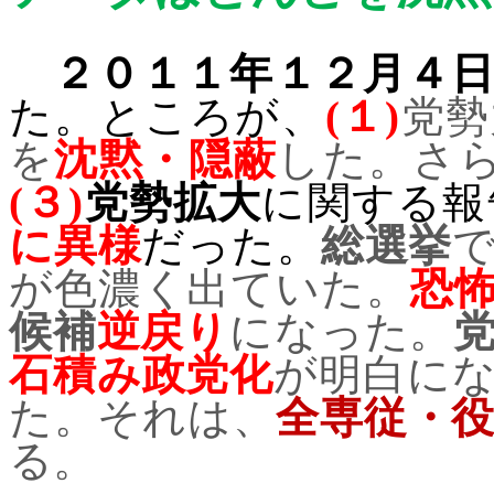
２０１１年１２月４
た。ところが、
(
１
)
党勢
を
沈黙・隠蔽
した。さ
(
３
)
党勢拡大
に関する報
に異様
だった。
総選挙
が色濃く出ていた。
恐
候補
逆戻り
になった。
石積み政党化
が明白に
た。それは、
全専従・
る。