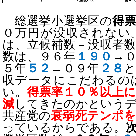
計
171(
重複６０
)
7
億
5000
総選挙小選挙区の
得
０万円が没収されない
は、立候補数－没収者
数は、９６年
１９０
→
５年
５２
→０９年
２８
収データにこだわるの
い。
得票率１０％以上
減
してきたのかという
共産党の
衰弱死テンポ
っているからである。