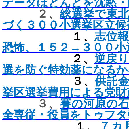
データほとんどを沈黙・
２、
総選挙で東
づく３００小選挙区立候
１、
志位
恐怖、１５２→３００小
２、
逆戻
選を防ぐ特効薬になるか
３、
供託
挙区選挙費用による党財
３、
賽の河原の
全専従・役員をトゥフタ
１、
７カ