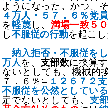
ようになった。かつ、
４万人・５７．６％党
を
軽蔑
し、
満場一致５
し
不服従の行動
を起こし
納入拒否・不服従を
万人
を、
支部数
に換算
ないとしても、機械的
７．６％≒
１２６７２支
不服従を公然としてい
定でないとしても、
支