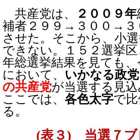
共産党は、
２００９年
補者２９９→３００→３
させた。そこから、小選
できない。１５２選挙区
年総選挙結果を見ても、
において、
いかなる政党
の共産党
が当選する見込
ここでは、
各色太字
で比
る。
(
表３
)
当選７ブ