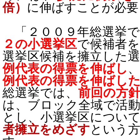
倍）
に伸ばすことが必要
「２００９年総選挙で
２の小選挙区
で候補者
選挙区候補を擁立した
例代表の得票を伸ばし
例代表の得票を伸ばし
総選挙では、
前回の方
は、ブロック全域で活
とし、小選挙区につい
者擁立をめざす
という