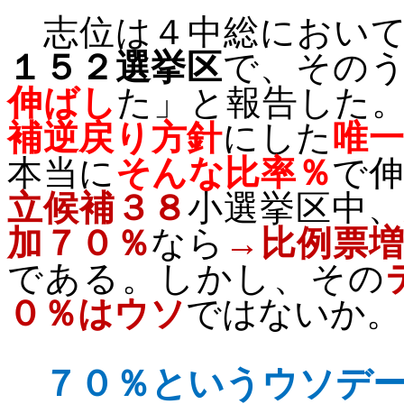
志位は４中総において
１５２選挙区
で、その
伸ばし
た」と報告した
補逆戻り方針
にした
唯
本当に
そんな比率％
で
立候補３８
小選挙区中
加７０％
なら
→比例票
である。しかし、その
０％はウソ
ではないか。
７０％というウソデ