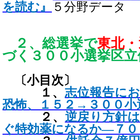
を読む』
５分野データ
２、
総選挙で
東北・
づく３００
小選挙区立
〔小目次〕
１、
志位報告に
恐怖、１５２→３００小
２、
逆戻り方針
ぐ特効薬になるか―７０