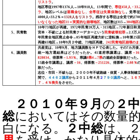
リストラ
。
地区専従
1997
年
1376
人→
10
年
918
人、
13
年間
で、
専従
458
人・
33.
ラ
、地区レベルは
退職金なし、全専従は失業保険なし
。党専
4000
人×
33.2
％＝
1328
人をリストラ
。残存する専従は全党で約
270
いなくなった地区
11
＝実質的な崩壊地区
、地区数は
315
→
304
地区
10
年
73
地区が再建。
1972
年民青
20
万人・
315
地区→
72
年新日和
5
、民青数
宮本・不破による対民青クーデターという
民青破壊犯罪
→
2.3
万
年民青全地区廃止命令→
05
年地区再建方針に逆転換→
10
年第
25
再建
65
地区→
10
年
9
月２中総、
73
地区再建、
242
民青地区崩壊のま
共産党は、
10
年
9
月
、地方議員数をＨＰで公表した。その
7
カ月後
6
、議員数
統一地方選結果はどうだったか。
41
道府県議選
は、議席
－
16
828034
、得票率
－
1.93
％
、県議
0
県
4
→
7
県
の連続全面惨敗だった
15
政令市議選
は、議席
－
16
、得票数
－
251226
、得票率
－
2.08
％
敗だった。
志位・市田・不破らは、
２０００年
不破路線・体質・人事体制確
間
で、
４４６２議席
から２０１１年４月
２
７９０議席
へと、
１６
７．４％喪失
をさせた。
２０１０年９月
の
２
総
においては
その数量
白になる。
２中総
は、