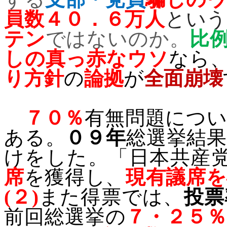
員数４０．６万人
とい
テン
ではないのか。
比
しの真っ赤なウソ
なら
り方針
の
論拠
が
全面崩壊
７０％
有無問題につ
ある。
０９年
総選挙結
けをした。「
日本共産
席
を獲得し、
現有議席を
(
２
)
また得票では、
投票
前回総選挙の
７・２５