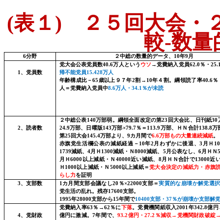
(
表１
)
２５回大会・２
較
-
数量
6
分野
２中総の数量的データ、
10
年
9
月
党大会公表党員数
40.6
万人という
ウソ
→党費納入党員
62.0
％・
25.
1
、党員数
帰不能党員
15.428
万人
年齢構成比－
65
歳以上９７年
2
割→
10
年４割。綱領読了率
40.6
％
人＝党費納入党員
中
8.6
万人・
34.1
％が未読
２中総公表
140
万部弱。綱領全面改定の第
23
回大会比、日刊紙
30
2
、読者数
24.9
万部、日曜版
143
万部×
79.7
％＝
113.9
万部、ＨＮ合計
138.8
万
第
25
回大会
145.4
万部より、
9
カ月間
で
6.6
万部もの大量連続減紙
。
赤旗党生活欄公表の
減紙経過
－
10
年
2
月わずかに後退、
3
月Ｈ
1
1739
減紙、
4
月Ｈ
1300
減紙・Ｎ
8000
減紙、
5
月公表なし、
6
月ＨＮ
月Ｈ
6000
以上減紙・Ｎ
40000
近い減紙、
8
月ＨＮ合計で
13000
近
Ｈ
1000
以上減紙・Ｎ
5000
以上減紙＝
党大会決定の減紙力・赤旗
らし力
を証明
3
、支部数
1
カ月間支部会議なし
20
％×
22000
支部＝
実質的な崩壊か解党選
党生活の乱れ。残存
17600
支部。
1995
年
28000
支部から
15
年間
で
10400
支部・
37
％が崩壊か支部解
党費納入率
63
％→
62
％に
下落
。党費機関紙収入
2001
年
342.8
億円
4
、党財政
億円に激減。
7
年間
で、
93.2
億円・
27.2
％減収→党機関財政破綻