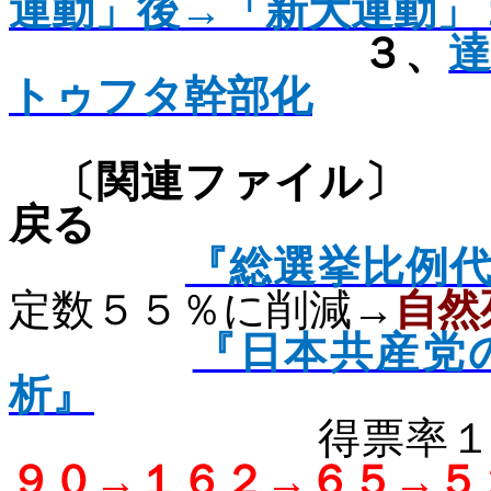
運動」後→「新大運動」
３、
トゥフタ幹部化
〔関連フ
戻る
『総選挙比例
定数５５％に削減→
自然
『日本共産党
析』
得票率
９０→１６２→６５→５