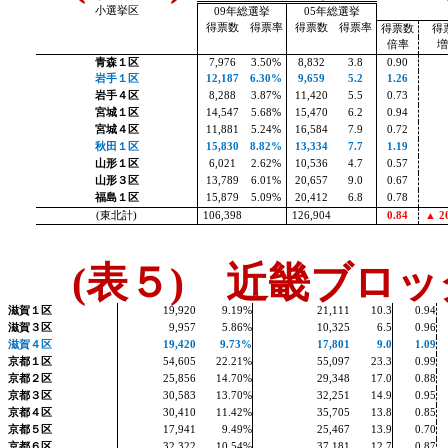
小選挙区
09
年総選挙
05
年総選挙
得票数
得票率
得票数
得票率
得票数
得
倍率
青森１区
7,976
3.50%
8,832
3.8
0.90
岩手１区
12,187
6.30%
9,659
5.2
1.26
岩手４区
8,288
3.87%
11,420
5.5
0.73
宮城１区
14,547
5.68%
15,470
6.2
0.94
宮城４区
11,881
5.24%
16,584
7.9
0.72
秋田１区
15,830
8.82%
13,334
7.7
1.19
山形１区
6,021
2.62%
10,536
4.7
0.57
山形３区
13,789
6.01%
20,657
9.0
0.67
福島１区
15,879
5.09%
20,412
6.8
0.78
(
東北計
)
106,398
126,904
0.84
▲
20
(
表５
)
近畿ブロッ
滋賀１区
19,920
9.19%
21,111
10.3
0.94
滋賀３区
9,957
5.86%
10,325
6.5
0.96
滋賀４区
19,420
9.73%
17,801
9.0
1.09
京都１区
54,605
22.21%
55,097
23.3
0.99
京都２区
25,856
14.70%
29,348
17.0
0.88
京都３区
30,583
13.70%
32,251
14.9
0.95
京都４区
30,410
11.42%
35,705
13.8
0.85
京都５区
17,941
9.49%
25,467
13.9
0.70
京都６区
32,322
10.54%
37,181
12.7
0.87