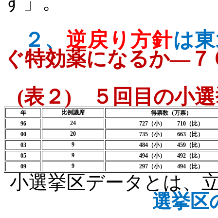
す」。
２、
逆戻り方針
は東
ぐ特効薬になるか―７
(
表２
)
５回目の小選
比例議席
年
得票数（万票）
24
96
727
（小）
710
（比）
20
00
735
（小）
663
（比）
9
03
484
（小）
459
（比）
9
05
494
（小）
492
（比）
9
09
297
（小）
494
（比）
小選挙区データとは、
選挙区