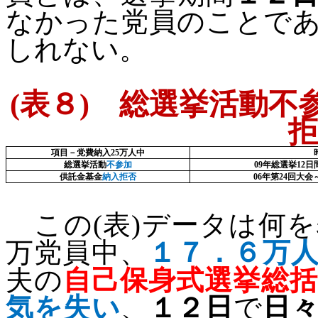
なかった党員のことで
しれない。
(
表８
)
総選挙活動不参
拒
項目－党費納入
25
万人中
総選挙活動
不参加
09
年総選挙
12
日
供託金基金
納入拒否
06
年第
24
回大会
この
(
表
)
データは何を
万党員中、
１７．６万
夫の
自己保身式選挙総
気を失い
、
１２日
で
日