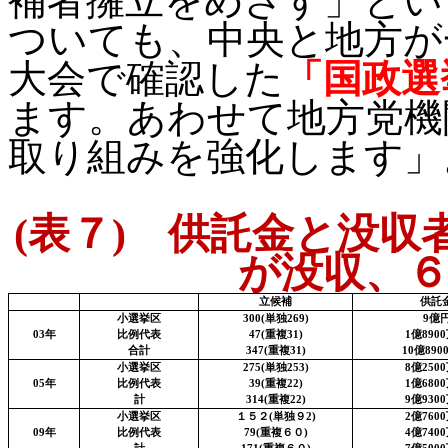
補者擁立をめざす」とい
ついても、中央と地方が
大会で確認した
「国政選
ます。あわせて地方党機
取り組みを強化します」
(
表７
)
供託金と没収者
が没収、６
立候補
供託
小選挙区
300(
単独
269)
9
億
03
年
比例代表
47(
重複
31)
1
億
8900
合計
347(
重複
31)
10
億
890
小選挙区
275(
単独
253)
8
億
2500
05
年
比例代表
39(
重複
22)
1
億
6800
計
314(
重複
22)
9
億
9300
小選挙区
１５２
(
単独９
2)
2
億
7600
09
年
比例代表
79(
重複６０
)
4
億
7400