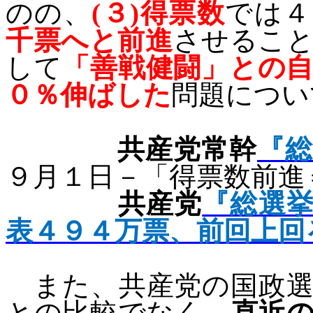
のの、
(
３
)
得票数
では４
千票へと前進
させるこ
して
「善戦健闘」との
０％伸ばした
問題につい
共産党常幹
『
９月１日－
「得票数前進
共産党
『総選
表４９４万票、前回上回
また、共産党の国政選
との比較でなく、
直近