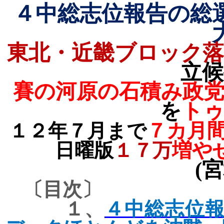
４中総志位報告の総
東北・近畿ブロック落
立候
賽の河原の石積み政
を
トゥ
７カ月
１２年７月まで
増や
日曜版
１７万
(
宮
〔目次〕
１、
４中総志位