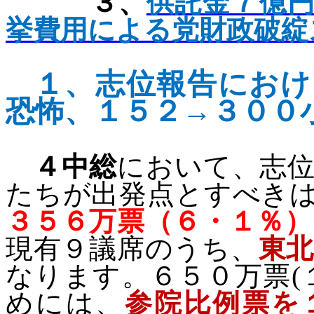
３、
供託金７億
挙費用による党財政破綻
１、
志位報告におけ
恐怖、１５２→３００
４中総
において、志
たちが出発点とすべき
３５６万票（６・１％）
現有９議席のうち、
東
なります。６５０万票
(
めには、
参院比例票を