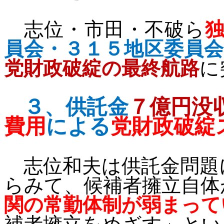
志位・市田・不破ら
員会・３１５地区委員会
党財政破綻の最終航路
に
３、
供託金
７億円没
費用
による
党財政
破綻
志位和夫は供託金問題
らみて、候補者擁立自体
関の常勤体制が弱まって