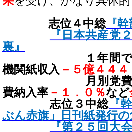
果
を受け、かなり具体的
志位４中総
『幹
『日本共産党
裏』
１年間で、党
機関紙収入
－５億４４４
月別党費納入
費納入率
－１．０％
など
志位３中総
『
ぶん赤旗」日刊紙発行の
『第２５回大