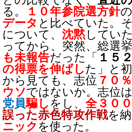
る。
１０年参院選方針
データ
と比べていた。
について、
沈黙
してい
ってから、突然、総選
も未報告
だった「
１５
の得票を伸ばし
た」と
から見ても、志位
７０
ウソ
ではないか。志位
党員
騙し
をし、
全３０
誤った赤色特攻作戦
を納
ニック
を使った。