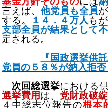
基金方針そのもの
には
言えば、
他党員も全員
する。
１４．４万人
もが
支部全員が結果として
定される。
『国政選挙供
党員の５８％が納入拒否
次回総選挙
における
選挙費用
は、
党財政破
４中総志位報告の
根本