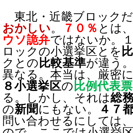
東北・近畿ブロックだ
おかしい
。
７０％
とは
ウソ詭弁
ではないか。
ロックの小選挙区とを
クとの
比較基準
が違う
異なる。本当は、厳密
８小選挙区
の
比例代表
る。しかし、それは
総
の
新聞
にもない。
４７
問い合わせるにしては
ので、ここでは小選挙