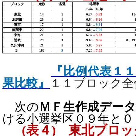
ブロック
定数
当選
得票率
05
年→
09
年
東北
14
1
6.24
→
5.89
13
北関東
20
1
6.64
→
6.26
東京
17
1
8.84
→
9.6
1
南関東
22
1
6.84
→
7.00
東海
21
1
6.32
→
5.83
近畿
29
3
9.66
→
9.56
8
、
19
九州沖縄
21
1
5.80
→
5.27
計
180
9
7.25
→
7.03
『比例代表１
果比較』
１１ブロック全
次の
ＭＦ生作成デー
ける小選挙区０９年と０
(
表４
)
東北ブロッ