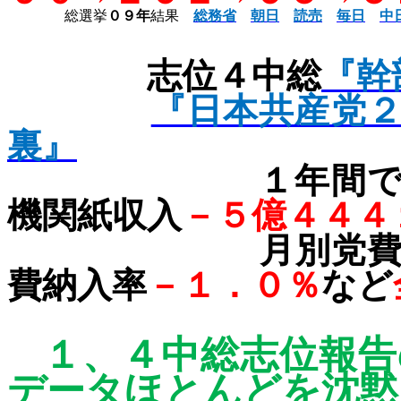
総選挙
０９年
結果
総務省
朝日
読売
毎日
中
志位４中総
『幹
『日本共産党
裏』
１年間で、党
機関紙収入
－５億４４４
月別党費納入
費納入率
－１．０％
など
１、
４中総志位報告
データ
ほとんどを沈黙