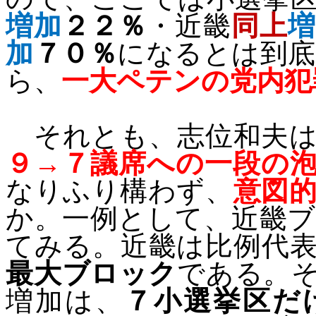
増加
２２％
・近畿
同上
加
７０％
になるとは到
ら、
一大ペテンの党内犯
それとも、志位和夫は
９→７議席への一段の
なりふり構わず、
意図
か。一例として、近畿
てみる。近畿は比例代
最大ブロック
である。
増加は、
７小選挙区だ