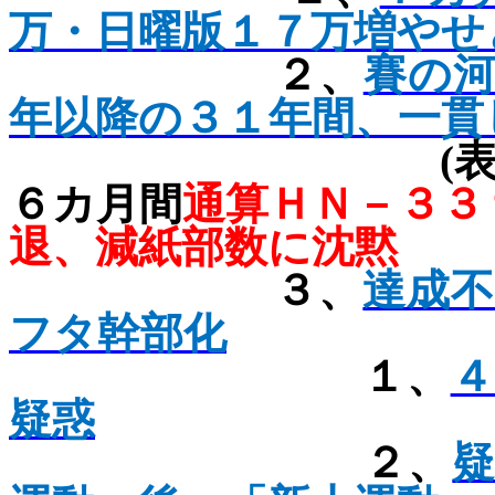
万・日曜版１７万増やせ
２、
賽の
年以降の３１年間、一貫
(
６カ月間
通算ＨＮ－３
退、減紙部数に沈黙
３、
達成
フタ幹部化
１、
４
疑惑
２、