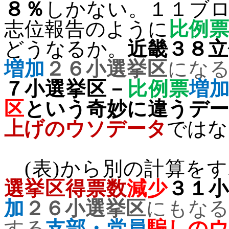
８％
しかない。１１ブ
志位報告のように
比例
どうなるか。
近畿３８立
増加
２６小選挙区
にな
７小選挙区－
比例票
増
区
という奇妙に違うデ
上げのウソデータ
ではな
(
表
)
から別の計算をす
選挙区得票数
減少
３１小
加
２６小選挙区
にもな
する
支部・党員
騙しのウ