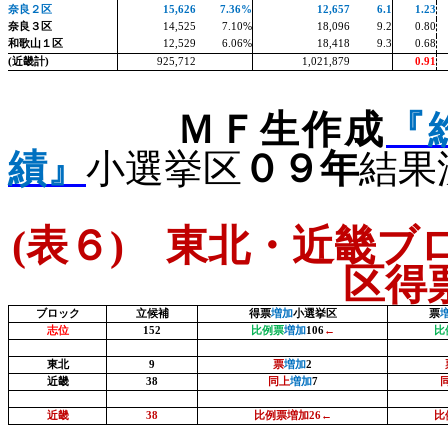
奈良２区
15,626
7.36%
12,657
6.1
1.23
奈良３区
14,525
7.10%
18,096
9.2
0.80
和歌山１区
12,529
6.06%
18,418
9.3
0.68
(
近畿計
)
925,712
1,021,879
0.91
ＭＦ生作成
『
績』
小選挙区
０９年
結果
(
表６
)
東北・近畿ブロ
区得
ブロック
立候補
得票
増加
小選挙区
票
志位
152
比例票
増加
106
←
比
東北
9
票
増加
2
近畿
38
同上
増加
7
近畿
38
比例票増加
26
←
比