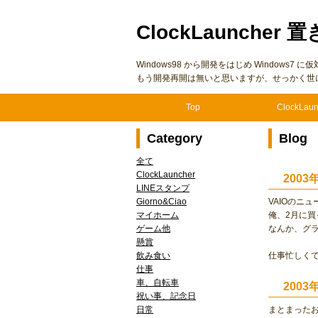
ClockLauncher 置
Windows98 から開発をはじめ Windows
もう開発再開は無いと思いますが、せっかく世
Top
ClockLaun
Category
Blog
全て
ClockLauncher
200
LINEスタンプ
Giorno&Ciao
VAIOのニ
マイホーム
俺、2月に
ゲーム他
なんか、グ
懸賞
飲み食い
仕事忙しく
仕事
車、自転車
2003
祝い事、記念日
日常
まとまった