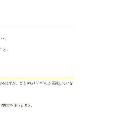
･･。
こと。
でるはずが、どうやら128MBしか認識していな
と2両方を使うとダメ。