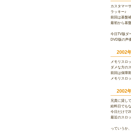
カスタマー
ラッキー♪
前回は基盤
最初から基
今日TV版ダ
DVD版の声
2002
メモリスロ
ダメな方の
前回は保障
メモリスロ
200
兄貴に貸し
給料日でも
今日だけで2
最近のスロ
っていうか