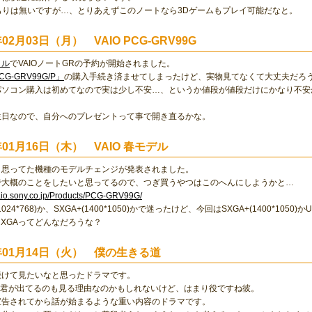
つもりは無いですが…、とりあえずこのノートなら3Dゲームもプレイ可能だなと。
年02月03日（月） VAIO PCG-GRV99G
イル
でVAIOノートGRの予約が開始されました。
CG-GRV99G/P」
の購入手続き済ませてしまったけど、実物見てなくて大丈夫だろ
パソコン購入は初めてなので実は少し不安…、というか値段が値段だけにかなり不安
生日なので、自分へのプレゼントって事で開き直るかな。
年01月16日（木） VAIO 春モデル
と思ってた機種のモデルチェンジが発表されました。
で大概のことをしたいと思ってるので、つぎ買うやつはこのへんにしようかと…
aio.sony.co.jp/Products/PCG-GRV99G/
024*768)か、SXGA+(1400*1050)かで迷ったけど、今回はSXGA+(1400*1050)
UXGAってどんなだろうな？
3年01月14日（火） 僕の生きる道
続けて見たいなと思ったドラマです。
薙君が出てるのも見る理由なのかもしれないけど、はまり役ですね彼。
宣告されてから話が始まるような重い内容のドラマです。