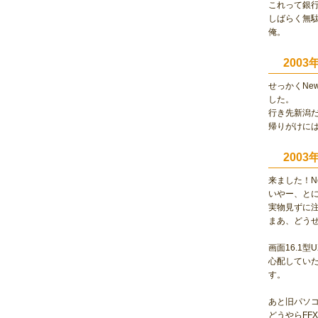
これって銀
しばらく無駄
俺。
200
せっかくN
した。
行き先新潟
帰りがけに
200
来ました！N
いやー、と
実物見ずに
まあ、どう
画面16.1
心配していた
す。
あと旧パソコ
どうやらFF