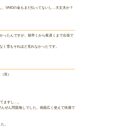
し、VAIOの金もまだ払ってないし…大丈夫か？
たかったんですが、朝早くから夜遅くまで出張で
なく雪もそれほど見れなかったです。
た（笑）
えてますし…。
、ぜんぜん問題無しでした。画面広く使えて快適で
した。