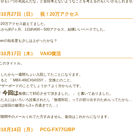
自分もいつか死ぬんだな」と普段考えないようなことを考えるのもいいかもしれませ
2年10月27日（日） 祝！20万アクセス
20万アクセス超えてました。
スから約7ヶ月、1日約400～500アクセス、結構いいペースでした。
uncherの知名度も少しは上がったかな？
年10月17日（木） VAIO復活
このタイトル。
理出したから一週間ちょい入院してたことになります。
と 「 MBX-49(CH)ASSY 」 交換とのこと。
マザーボードのことでしょうか？よく分からんです。
今回は
「
無償にて対応させて頂きました。 」 と書いてありました。
れた人にはいろいろ詮索されたし「無償対応」っての切り出すのためらってたから…
には前回の修理から3ヶ月過ぎてた…）
理期間中のメールくれてた方すみません。返信はこれからになります。
年10月14日（月） PCG-FX77G/BP