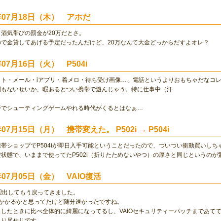
2年07月18日（木） アホだ
酒気帯びの罰金が20万だとさ。
ので金貸してあげる予定だったんだけど、20万なんて大金どっからだすよオレ？
年07月16日（火） P504i
ット・メール・iアプリ・着メロ・待ち受け画像…、電話というよりおもちゃだなコ
間もないせいか、暇あるとつい携帯で遊んじゃう。特に仕事中（汗
帯でシューティングゲームやれる時代がくるとはなぁ…
年07月15日（月） 携帯変えた。 P502i → P504i
帯ショップでP504iが即日入手可能ということだったので、ついつい衝動買いしち
状態で、いままで使ってたP502i（折りたためないやつ）の厚さと同じというのが
年07月05日（金） VAIO復活
理出してもう戻ってきました。
、かかるかと思ってたけど随分速かったですね。
したときに比べ全体的に綺麗になってるし、VAIOセキュリティーパッチまであて
れり尽せりです。