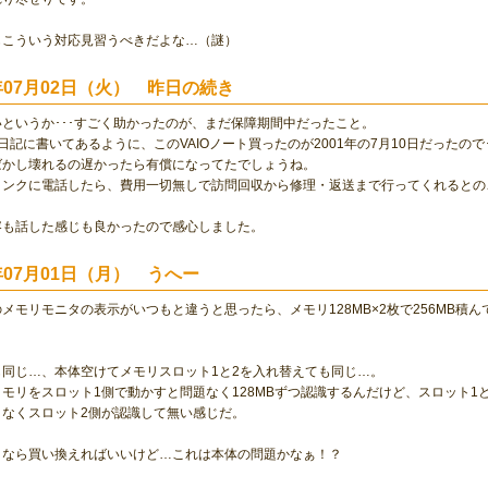
もこういう対応見習うべきだよな…（謎）
2年07月02日（火） 昨日の続き
というか･･･すごく助かったのが、まだ保障期間中だったこと。
日記に書いてあるように、このVAIOノート買ったのが2001年の7月10日だったので･
ばかし壊れるの遅かったら有償になってたでしょうね。
リンクに電話したら、費用一切無しで訪問回収から修理・返送まで行ってくれるとの
容も話した感じも良かったので感心しました。
2年07月01日（月） うへー
メモリモニタの表示がいつもと違うと思ったら、メモリ128MB×2枚で256MB積ん
）
も同じ…、本体空けてメモリスロット1と2を入れ替えても同じ…。
モリをスロット1側で動かすと問題なく128MBずつ認識するんだけど、スロット1
となくスロット2側が認識して無い感じだ。
メなら買い換えればいいけど…これは本体の問題かなぁ！？