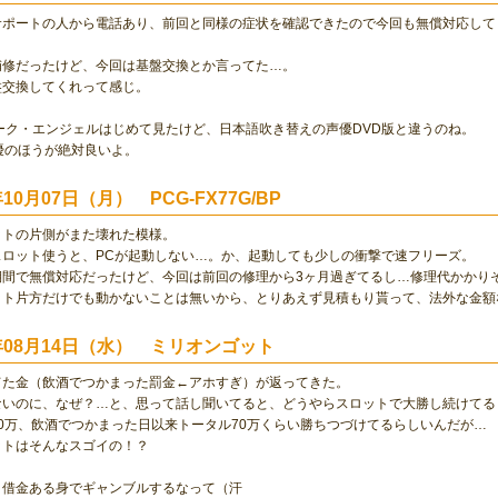
サポートの人から電話あり、前回と同様の症状を確認できたので今回も無償対応して
補修だったけど、今回は基盤交換とか言ってた…。
盤交換してくれって感じ。
ーク・エンジェルはじめて見たけど、日本語吹き替えの声優DVD版と違うのね。
優のほうが絶対良いよ。
年10月07日（月） PCG-FX77G/BP
ットの片側がまた壊れた模様。
スロット使うと、PCが起動しない…。か、起動しても少しの衝撃で速フリーズ。
期間で無償対応だったけど、今回は前回の修理から3ヶ月過ぎてるし…修理代かかり
ット片方だけでも動かないことは無いから、とりあえず見積もり貰って、法外な金額
2年08月14日（水） ミリオンゴット
てた金（飲酒でつかまった罰金←アホすぎ）が返ってきた。
ないのに、なぜ？…と、思って話し聞いてると、どうやらスロットで大勝し続けてる
0万、飲酒でつかまった日以来トータル70万くらい勝ちつづけてるらしいんだが…
ットはそんなスゴイの！？
、借金ある身でギャンブルするなって（汗