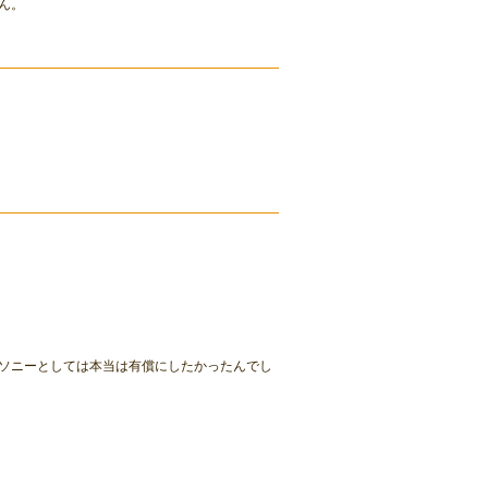
ん。
ソニーとしては本当は有償にしたかったんでし