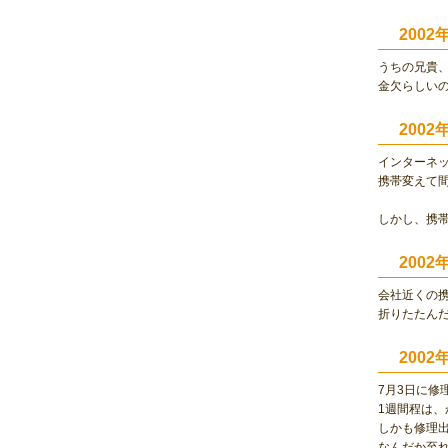
200
うちの兄貴、
金欠らしい
2002
インターネ
携帯変えて
しかし、携
2002
会社近くの携
折りたたんだ
2002
7月3日に修
1週間程は
しかも修理出
なんだか至