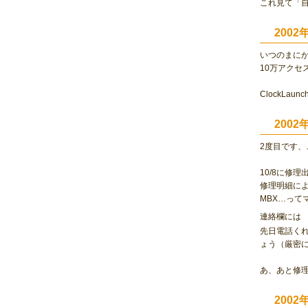
これ見て「
200
いつのまにか
10万アクセ
ClockLa
2002
2度目です、
10/8に修
修理明細による
MBX…って
連絡欄には 
先日電話く
ょう（厳密
あ、あと修
2002