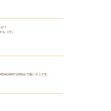
うか？
かも（汗）
かUXGA(1600*1200)かで迷いそうです。