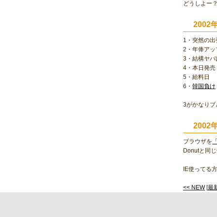
どうしよー
200
1・突然の出
2・年俸アッ
3・結構ヤ
4・本日発売「
5・給料日
6・
韓国負け
3がかなりブ
2002
ブラウザを
「
Donutと
IE使ってる方
<< NEW
[
最