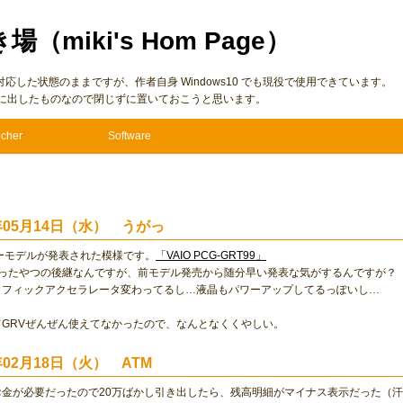
き場（miki's Hom Page）
7 に仮対応した状態のままですが、作者自身 Windows10 でも現役で使用できています。
に出したものなので閉じずに置いておこうと思います。
cher
Software
3年05月14日（水） うがっ
ューモデルが発表された模様です。
「VAIO PCG-GRT99」
買ったやつの後継なんですが、前モデル発売から随分早い発表な気がするんですが？
ラフィックアクセラレータ変わってるし…液晶もパワーアップしてるっぽいし…
てGRVぜんぜん使えてなかったので、なんとなくくやしい。
年02月18日（火） ATM
お金が必要だったので20万ばかし引き出したら、残高明細がマイナス表示だった（