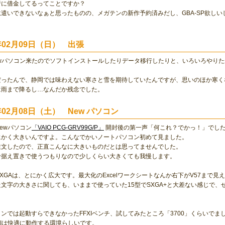
行に借金してるってことですか？
遣いできないなぁと思ったものの、メガテンの新作予約済みだし、GBA-SP欲しい
3年02月09日（日） 出張
ewパソコン来たのでソフトインストールしたりデータ移行したりと、いろいろやり
だったんで、静岡では味わえない寒さと雪を期待していたんですが、思いのほか寒く
は雨まで降るし…なんだか残念でした。
3年02月08日（土） New パソコン
ewパソコン
「VAIO PCG-GRV99G/P」
開封後の第一声「何これ？でかっ！」でし
にかく大きいんですよ。こんなでかいノートパソコン初めて見ました。
注文したので、正直こんなに大きいものだとは思ってませんでした。
せ据え置きで使うつもりなので少しくらい大きくても我慢します。
型UXGAは、とにかく広大です。最大化のExcelワークシートなんか右下がV57まで見
文字の大きさに関しても、いままで使っていた15型でSXGA+と大差ない感じで
ンでは起動すらできなかったFFXIベンチ、試してみたところ「3700」くらいでま
XIは快適に動作する環境らしいです。