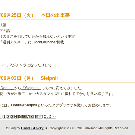
？
2年06月25日（火） 本日の出来事
張話
プの話
バげのミスを犯していたかも知れないという事実
週刊アスキー」にClockLauncher掲載
ルー。2がチャラになったりして…
年06月03日（月） Sleipnir
Donut」
から
「Sleipnir」
ってのに変えてみました。
同じ使い方が出来て、かつカスタマイズ性に優れててかなり良い感じです。
には、DonutやSleipnirといったタブブラウザを激しくお勧めします。
新
][
1
][
2
][
3
][
4
][5][
6
][
7
][
8
][
最古
]
OLD >>
□ Blog by
DiaryCGI nicky!
■ Copyright © 2000 - 2016 mikimaru All Rights Reserved.