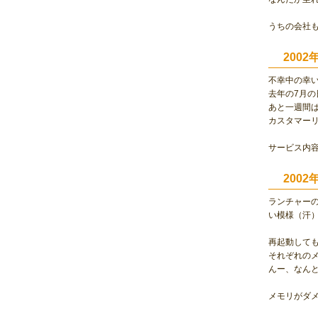
うちの会社
200
不幸中の幸い
去年の7月の
あと一週間
カスタマー
サービス内
200
ランチャーの
い模様（汗
再起動して
それぞれのメ
んー、なん
メモリがダ