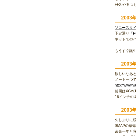
FFXIやる
2003
ソニースタ
予定通り
「P
ネットでの
もうすぐ誕
2003
欲しいなあ
ノート一つ
http://www.v
前回はXGA(1
16インチの
200
久しぶりに
SMAPの草
余命一年と