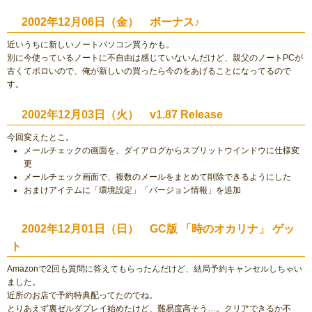
2002年12月06日（金） ボーナス♪
近いうちに新しいノートパソコン買うかも。
別に今使っているノートに不自由は感じていないんだけど、親父のノートPCが
古くてボロいので、俺が新しいの買ったら今のをあげることになってるので
す。
2002年12月03日（火） v1.87 Release
今回変えたとこ。
メールチェックの画面を、ダイアログからスプリットウインドウに仕様変
更
メールチェック画面で、複数のメールをまとめて削除できるようにした
おまけアイテムに「環境設定」「バージョン情報」を追加
2002年12月01日（日） GC版 「時のオカリナ」 ゲッ
ト
Amazonで2回も質問に答えてもらったんだけど、結局予約キャンセルしちゃい
ました。
近所のお店で予約特典配ってたのでね。
とりあえず裏ゼルダプレイ始めたけど、難易度高そう…。クリアできるか不