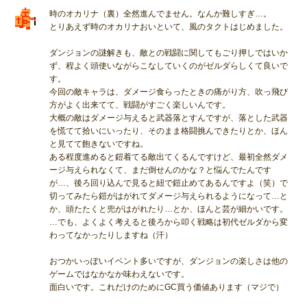
時のオカリナ（裏）全然進んでません。なんか難しすぎ…。
とりあえず時のオカリナおいといて、風のタクトはじめました。
ダンジョンの謎解きも、敵との戦闘に関してもごり押しではいか
ず、程よく頭使いながらこなしていくのがゼルダらしくて良いで
す。
今回の敵キャラは、ダメージ食らったときの痛がり方、吹っ飛び
方がよく出来てて、戦闘がすごく楽しいんです。
大概の敵はダメージ与えると武器落とすんですが、落とした武器
を慌てて拾いにいったり、そのまま格闘挑んできたりとか、ほん
と見てて飽きないですね。
ある程度進めると鎧着てる敵出てくるんですけど、最初全然ダメ
ージ与えられなくて、まだ倒せんのかな？と悩んでたんです
が…、後ろ回り込んで見ると紐で鎧止めてあるんですよ（笑）で
切ってみたら鎧がはがれてダメージ与えられるようになって…と
か、頭たたくと兜がはがれたり…とか、ほんと芸が細かいです。
…でも、よくよく考えると後ろから叩く戦略は初代ゼルダから変
わってなかったりしますね（汗）
おつかいっぽいイベント多いですが、ダンジョンの楽しさは他の
ゲームではなかなか味わえないです。
面白いです。これだけのためにGC買う価値あります（マジで）