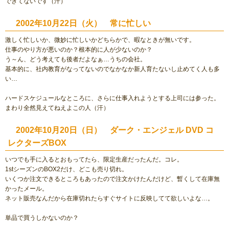
できてないです（汗）
2002年10月22日（火） 常に忙しい
激しく忙しいか、微妙に忙しいかどちらかで、暇なときが無いです。
仕事のやり方が悪いのか？根本的に人が少ないのか？
う～ん、どう考えても後者だよなぁ…うちの会社。
基本的に、社内教育がなってないのでなかなか新人育たないし止めてく人も多
い…
ハードスケジュールなところに、さらに仕事入れようとする上司には参った。
まわり全然見えてねえよこの人（汗）
2002年10月20日（日） ダーク・エンジェル DVD コ
レクターズBOX
いつでも手に入るとおもってたら、限定生産だったんだ。コレ。
1stシーズンのBOX2だけ、どこも売り切れ。
いくつか注文できるところもあったので注文かけたんだけど、暫くして在庫無
かったメール。
ネット販売なんだから在庫切れたらすぐサイトに反映してて欲しいよな…。
単品で買うしかないのか？