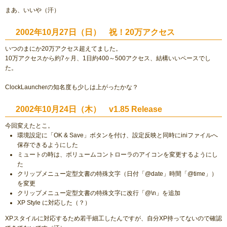
まあ、いいや（汗）
2002年10月27日（日） 祝！20万アクセス
いつのまにか20万アクセス超えてました。
10万アクセスから約7ヶ月、1日約400～500アクセス、結構いいペースでし
た。
ClockLauncherの知名度も少しは上がったかな？
2002年10月24日（木） v1.85 Release
今回変えたとこ。
環境設定に「OK & Save」ボタンを付け、設定反映と同時にiniファイルへ
保存できるようにした
ミュートの時は、ボリュームコントローラのアイコンを変更するようにし
た
クリップメニュー定型文書の特殊文字（日付「@date」時間「@time」）
を変更
クリップメニュー定型文書の特殊文字に改行「@\n」を追加
XP Style に対応した（？）
XPスタイルに対応するため若干細工したんですが、自分XP持ってないので確認