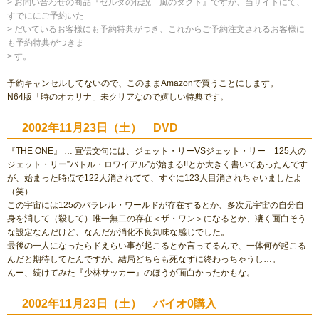
> お問い合わせの商品『ゼルダの伝説 風のタクト』ですが、当サイトにて、
すでににご予約いた
> だいているお客様にも予約特典がつき、これからご予約注文されるお客様に
も予約特典がつきま
> す。
予約キャンセルしてないので、このままAmazonで買うことにします。
N64版「時のオカリナ」未クリアなので嬉しい特典です。
2002年11月23日（土） DVD
『THE ONE』 … 宣伝文句には、ジェット・リーVSジェット・リー 125人の
ジェット・リー”バトル・ロワイアル”が始まる!!とか大きく書いてあったんです
が、始まった時点で122人消されてて、すぐに123人目消されちゃいましたよ
（笑）
この宇宙には125のパラレル・ワールドが存在するとか、多次元宇宙の自分自
身を消して（殺して）唯一無二の存在＜ザ・ワン＞になるとか、凄く面白そう
な設定なんだけど、なんだか消化不良気味な感じでした。
最後の一人になったらドえらい事が起こるとか言ってるんで、一体何が起こる
んだと期待してたんですが、結局どちらも死なずに終わっちゃうし…。
んー、続けてみた『少林サッカー』のほうが面白かったかもな。
2002年11月23日（土） バイオ0購入