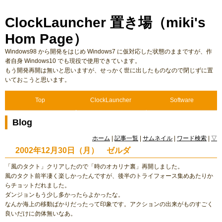
ClockLauncher 置き場（miki's
Hom Page）
Windows98 から開発をはじめ Windows7 に仮対応した状態のままですが、作
者自身 Windows10 でも現役で使用できています。
もう開発再開は無いと思いますが、せっかく世に出したものなので閉じずに置
いておこうと思います。
Top
ClockLauncher
Software
Blog
ホーム
|
記事一覧
|
サムネイル
|
ワード検索
|
▽
2002年12月30日（月） ゼルダ
「風のタクト」クリアしたので「時のオカリナ裏」再開しました。
風のタクト前半凄く楽しかったんですが、後半のトライフォース集めあたりか
らチョットだれました。
ダンジョンもう少し多かったらよかったな。
なんか海上の移動ばかりだったって印象です。アクションの出来がものすごく
良いだけに勿体無いなあ。