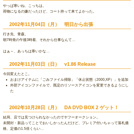
やっぱ寒いね、こっちは。
荷物になるの嫌だったけど、コート持って来てよかった。
2002年11月04日（月） 明日から出張
行き先、青森。
朝7時発の午後3時着、それから仕事なんて…
はぁ～、あっちは寒いかな…
2002年11月03日（日） v1.86 Release
今回変えたとこ。
おまけアイテムに「ごみファイル掃除」「休止状態（2000,XP）」を追加
外部アイコンファイルで、既定のリソースアイコンを変更できるようにし
た
2002年10月28日（月） DA DVD BOX 2 ゲット！
結局、店では見つけられなかったのでヤフーオークション。
未開封・新品ってことでおいしかったんだけど、プレミア付いちゃって落札価
格、定価の1.5倍くらい…