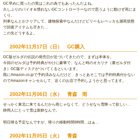
GC早めに買ったの実はこれの為でもあったんだよね。
久しぶりのバイオ＆慣れないGCコントローラーなので思うように動けず死にま
くり。
列車なんとかクリアして、建物探索中なんだけどビリーもレベッカも瀕死状態
で回復アイテムも尽きた…
この先どうするよ。
2002年11月17日（日） GC購入
GC版ゼルダの伝説の発売日が近づいてきたので、まずは本体を。
今回のゼルダは予約特典がやけに豪華で、なんと時のオカリナ（裏ゼルダ付
き）GC版ディスクがついてくるといいます。
既にAmazon.co.jpで予約済みなんだけど、きっとあそこでは予約特典付かない
のでAmazonキャンセルして、近くのお店で予約しようかと思ってます。
2002年11月06日（水） 青森 雨
せっかく東北に来てるんだから雨じゃなくて、どうせなら雪降って欲しい…
静岡人にとって雪は新鮮なんで。
明日帰る予定なんですが、帰りの移動時間8時間…はぁ…
2002年11月05日（火） 青森