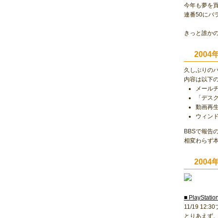
今年も夢を
連番50にバラ
きっと誰か
2004
久しぶりの
内容は以下
メール
「デス
動画再
ウィン
BBSで報告
相変わらず
2004
■ PlayStatio
11/19 1
とりあえず