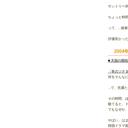
サントリー烏龍
ちょっと時
って、...
評価良かっ
200
■ 天国の階段
「冬のソナ
何をそんな
...で、先
その時間、
観てると、
でもなぜか
やばい、は
韓国ドラマ