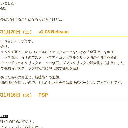
買いました。
50。
の夢に寄付することになるんだろうけど…。
年11月20日（土） v2.08 Release
バージョンアップです。
の通り。
チェック画面で、全てのメールにチェックマークをつける「全選択」を追加
クトップ表示」直後のデスクトップアイコンダブルクリック時の不具合を修正
生ウィンドウの右クリックメニュー修正、ダブルクリックで最大化するようにした
ドウ移動時デスクトップ領域内に押し戻す機能を追加
のあったものの修正と、新機能１つ追加。
本職のほうが忙しいので、もしかしたら今年は最後のバージョンアップかもです。
年11月16日（火） PSP
n.com
2:30プレ予約開始とのこと。
、チャレンジしてみますか…。