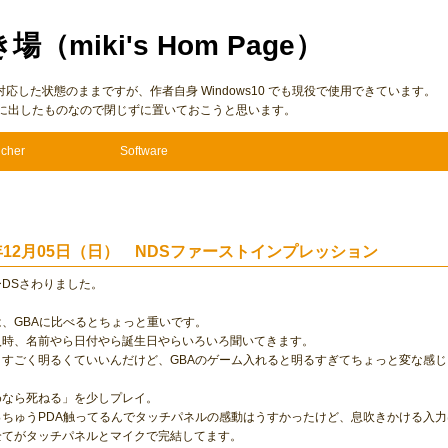
き場（miki's Hom Page）
7 に仮対応した状態のままですが、作者自身 Windows10 でも現役で使用できています。
に出したものなので閉じずに置いておこうと思います。
cher
Software
4年12月05日（日） NDSファーストインプレッション
DSさわりました。
、GBAに比べるとちょっと重いです。
入時、名前やら日付やら誕生日やらいろいろ聞いてきます。
トすごく明るくていいんだけど、GBAのゲーム入れると明るすぎてちょっと変な感じ
めなら死ねる」を少しプレイ。
っちゅうPDA触ってるんでタッチパネルの感動はうすかったけど、息吹きかける入
全てがタッチパネルとマイクで完結してます。