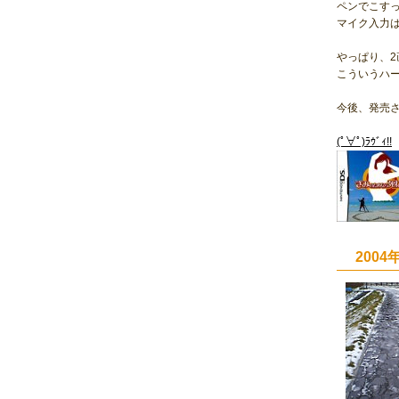
ペンでこす
マイク入力は
やっぱり、
こういうハ
今後、発売
(ﾟ∀ﾟ)ﾗｳﾞｨ!!
200