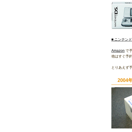
■ ニンテンド
Amazon
で予
他はすぐ予
とりあえず
2004