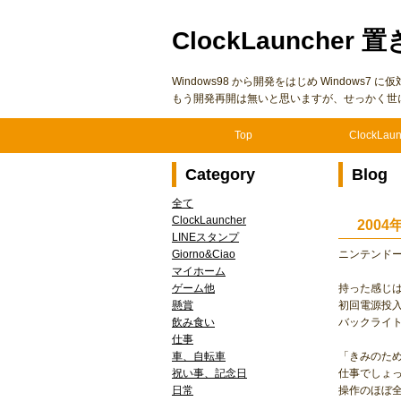
ClockLauncher 置
Windows98 から開発をはじめ Windows
もう開発再開は無いと思いますが、せっかく世
Top
ClockLaun
Category
Blog
全て
ClockLauncher
200
LINEスタンプ
Giorno&Ciao
ニンテンドー
マイホーム
ゲーム他
持った感じは
懸賞
初回電源投
飲み食い
バックライ
仕事
車、自転車
「きみのた
祝い事、記念日
仕事でしょ
日常
操作のほぼ