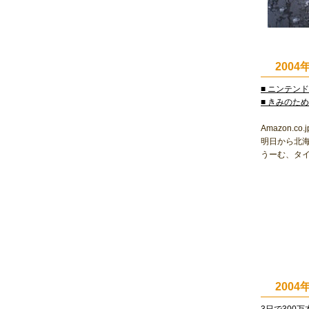
2004
■ ニンテンド
■ きみのた
Amazon.
明日から北
うーむ、タ
200