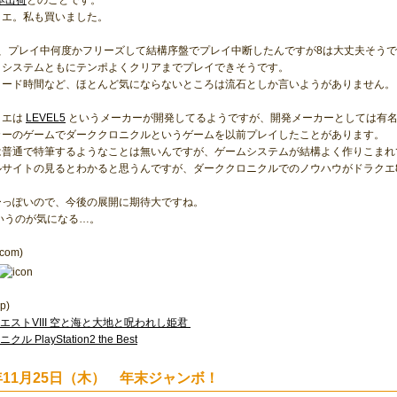
本出荷
とのことです。
クエ。私も買いました。
は、プレイ中何度かフリーズして結構序盤でプレイ中断したんですが8は大丈夫そう
、システムともにテンポよくクリアまでプレイできそうです。
ロード時間など、ほとんど気にならないところは流石としか言いようがありません。
クエは
LEVEL5
というメーカーが開発してるようですが、開発メーカーとしては有
カーのゲームでダーククロニクルというゲームを以前プレイしたことがあります。
は普通で特筆するようなことは無いんですが、ゲームシステムが結構よく作りこまれ
ルサイトの見るとわかると思うんですが、ダーククロニクルでのノウハウがドラクエ
ーっぽいので、今後の展開に期待大ですね。
Gというのが気になる…。
.com)
p)
クエストVIII 空と海と大地と呪われし姫君
ル PlayStation2 the Best
4年11月25日（木） 年末ジャンボ！