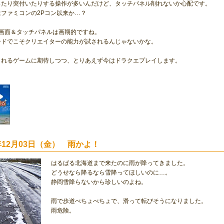
ったり突付いたりする操作が多いんだけど、タッチパネル削れないか心配です。
ファミコンの2Pコン以来か…？
2画面＆タッチパネルは画期的ですね。
ードでこそクリエイターの能力が試されるんじゃないかな。
されるゲームに期待しつつ、とりあえず今はドラクエプレイします。
4年12月03日（金） 雨かよ！
はるばる北海道まで来たのに雨が降ってきました。
どうせなら降るなら雪降ってほしいのに…。
静岡雪降らないから珍しいのよね。
雨で歩道べちょべちょで、滑って転びそうになりました。
雨危険。