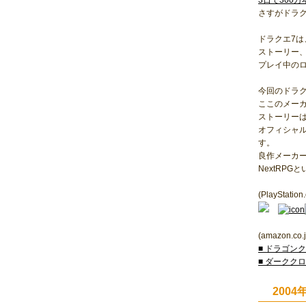
3日で300万
さすがドラ
ドラクエ7
ストーリー
プレイ中の
今回のドラ
ここのメー
ストーリー
オフィシャ
す。
良作メーカ
NextRP
(PlayStation
(amazon.co.j
■ ドラゴン
■ ダーククロニク
200