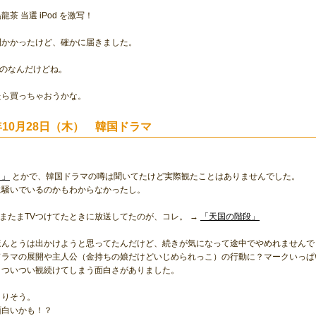
茶 当選 iPod を激写！
間かかったけど、確かに届きました。
後輩のなんだけどね。
たら買っちゃおうかな。
4年10月28日（木） 韓国ドラマ
タ」
とかで、韓国ドラマの噂は聞いてたけど実際観たことはありませんでした。
に騒いでいるのかもわからなかったし。
週たまたまTVつけてたときに放送してたのが、コレ。 →
「天国の階段」
ほんとうは出かけようと思ってたんだけど、続きが気になって途中でやめれませんで
ドラマの展開や主人公（金持ちの娘だけどいじめられっこ）の行動に？マークいっぱ
、ついつい観続けてしまう面白さがありました。
まりそう。
面白いかも！？