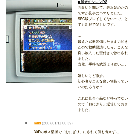
■ 風来のシレンDS
面白いと聞いて、最近始めたの
ですが見事にハマリました。
SFC版プレイしてないので、と
ても新鮮で楽しいです。
←
鍛えた武器装備したまま力尽き
たので救助要請したら、こんな
良い物入った壺付きで救出され
ました。
当然、手持ち武器より強い…。
嬉しいけど微妙。
初心者がこんな良い物貰ってい
いのだろうか？
これに見合う品など持ってない
ので「おにぎり」返信しておき
ました。
miki
(2007/01/11 00:39)
30Fのボス部屋で「おにぎり」にされて何も出来ずに