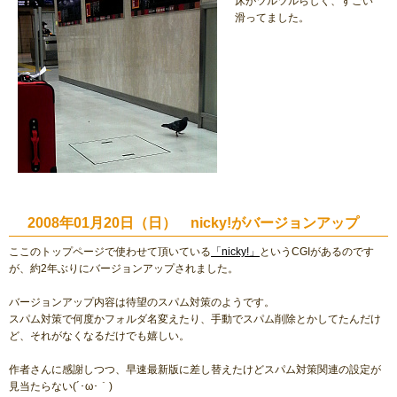
床がツルツルらしく、すごい
滑ってました。
2008年01月20日（日） nicky!がバージョンアップ
ここのトップページで使わせて頂いている
「nicky!」
というCGIがあるのです
が、約2年ぶりにバージョンアップされました。
バージョンアップ内容は待望のスパム対策のようです。
スパム対策で何度かフォルダ名変えたり、手動でスパム削除とかしてたんだけ
ど、それがなくなるだけでも嬉しい。
作者さんに感謝しつつ、早速最新版に差し替えたけどスパム対策関連の設定が
見当たらない(´･ω･｀)