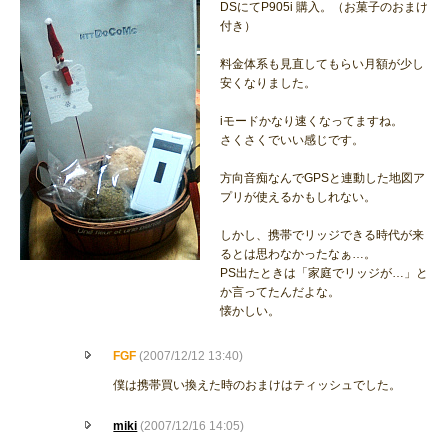
DSにてP905i 購入。（お菓子のおまけ
付き）
料金体系も見直してもらい月額が少し
安くなりました。
iモードかなり速くなってますね。
さくさくでいい感じです。
方向音痴なんでGPSと連動した地図ア
プリが使えるかもしれない。
しかし、携帯でリッジできる時代が来
るとは思わなかったなぁ…。
PS出たときは「家庭でリッジが…」と
か言ってたんだよな。
懐かしい。
FGF
(2007/12/12 13:40)
僕は携帯買い換えた時のおまけはティッシュでした。
miki
(2007/12/16 14:05)