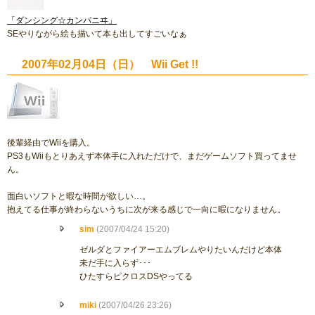
「ダンシング☆カンパニヰ」
SEやりながら絵も描いて本も出してすごいなぁ
2007年02月04日（日） Wii Get !!
後輩経由でWiiを購入。
PS3もWiiもとりあえず本体手に入れただけで、まだゲームソフト買ってませ
ん。
面白いソフトと暇な時間が欲しい…。
抱えてる仕事が終わらないうちに次が来る感じで一向に暇になりません。
sim
(2007/04/24 15:20)
ゼルダとファイアーエムブレムやりたいんだけど本体
未だ手に入らず･･･
ひたすらピクロスDSやってる
miki
(2007/04/26 23:26)