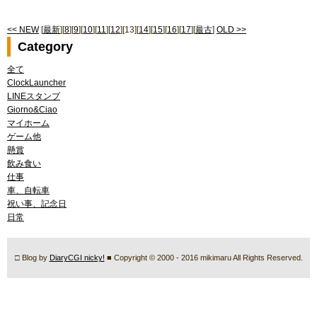
<< NEW
[
最新
][
8
][
9
][
10
][
11
][
12
][13][
14
][
15
][
16
][
17
][
最古
]
OLD >>
Category
全て
ClockLauncher
LINEスタンプ
Giorno&Ciao
マイホーム
ゲーム他
懸賞
飲み食い
仕事
車、自転車
祝い事、記念日
日常
□ Blog by
DiaryCGI nicky!
■ Copyright © 2000 - 2016 mikimaru All Rights Reserved.