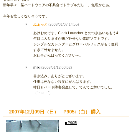
新年早々、某ハードウェアの不具合でトラブルだし…、無理かなあ。
今年も忙しくなりそうです。
ふぁっと
(2008/01/07 14:55)
あけおめです。Clock Launcher とのつきあいももう4
年目に入りますが未だ外せない常駐ソフトです。
シンプルなカレンダーとグローバルフックがもう便利
すぎて外せません。
お仕事がんばってください～。
miki
(2008/01/12 00:02)
書き込み、ありがとございます。
仕事は死なない程度にがんばります。
昨日もハード障害発生して、てんてこ舞いでした。
（´・ω・`）;
2007年12月09日（日） P905i（白） 購入
■ P905i