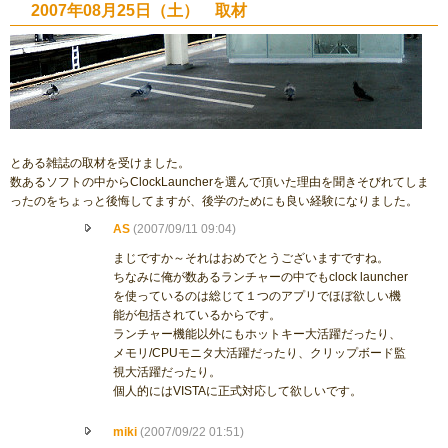
2007年08月25日（土） 取材
とある雑誌の取材を受けました。
数あるソフトの中からClockLauncherを選んで頂いた理由を聞きそびれてしま
ったのをちょっと後悔してますが、後学のためにも良い経験になりました。
AS
(2007/09/11 09:04)
まじですか～それはおめでとうございますですね。
ちなみに俺が数あるランチャーの中でもclock launcher
を使っているのは総じて１つのアプリでほぼ欲しい機
能が包括されているからです。
ランチャー機能以外にもホットキー大活躍だったり、
メモリ/CPUモニタ大活躍だったり、クリップボード監
視大活躍だったり。
個人的にはVISTAに正式対応して欲しいです。
miki
(2007/09/22 01:51)