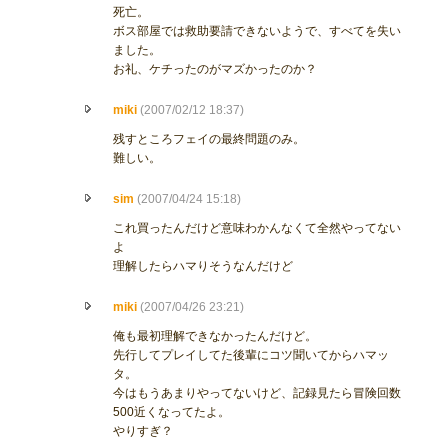
死亡。
ボス部屋では救助要請できないようで、すべてを失い
ました。
お礼、ケチったのがマズかったのか？
miki
(2007/02/12 18:37)
残すところフェイの最終問題のみ。
難しい。
sim
(2007/04/24 15:18)
これ買ったんだけど意味わかんなくて全然やってない
よ
理解したらハマりそうなんだけど
miki
(2007/04/26 23:21)
俺も最初理解できなかったんだけど。
先行してプレイしてた後輩にコツ聞いてからハマッ
タ。
今はもうあまりやってないけど、記録見たら冒険回数
500近くなってたよ。
やりすぎ？