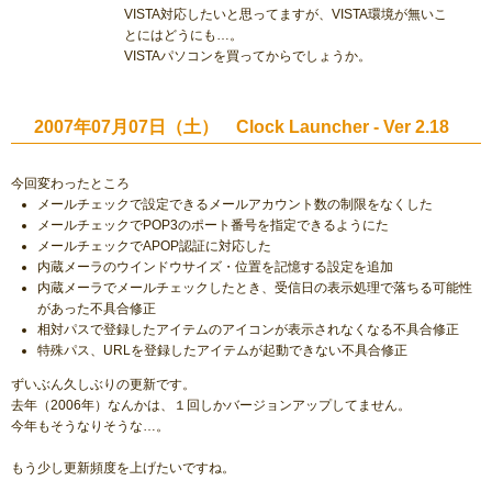
VISTA対応したいと思ってますが、VISTA環境が無いこ
とにはどうにも…。
VISTAパソコンを買ってからでしょうか。
2007年07月07日（土） Clock Launcher - Ver 2.18
今回変わったところ
メールチェックで設定できるメールアカウント数の制限をなくした
メールチェックでPOP3のポート番号を指定できるようにた
メールチェックでAPOP認証に対応した
内蔵メーラのウインドウサイズ・位置を記憶する設定を追加
内蔵メーラでメールチェックしたとき、受信日の表示処理で落ちる可能性
があった不具合修正
相対パスで登録したアイテムのアイコンが表示されなくなる不具合修正
特殊パス、URLを登録したアイテムが起動できない不具合修正
ずいぶん久しぶりの更新です。
去年（2006年）なんかは、１回しかバージョンアップしてません。
今年もそうなりそうな…。
もう少し更新頻度を上げたいですね。