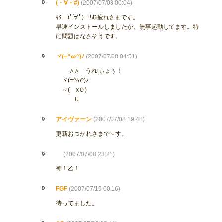
(・∀・#)
(2007/07/08 00:04)
ｷﾀ━(ﾟ∀ﾟ)━!お疲れさまです。
早速インストールしましたが、無事起動してます。特
に問題はなさそうです。
ヾ(=^ω^)ﾉ
(2007/07/08 04:51)
∧∧ うれιぃょぅ！
ヾ(=^ω^)ﾉ
～( xＯ)
Ｕ
アイヴァーン
(2007/07/08 19:48)
更新おつかれさまで～す。
(2007/07/08 23:21)
神！乙！
FGF
(2007/07/19 00:16)
待ってました。