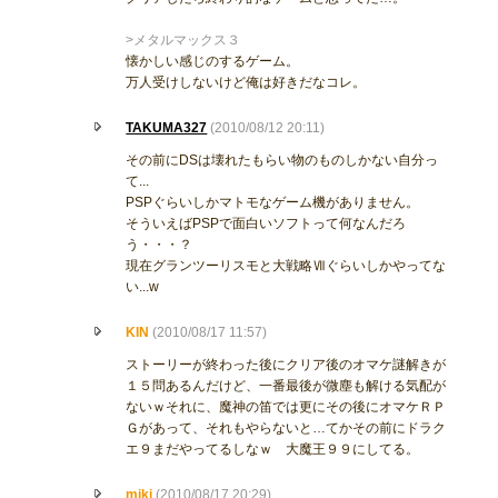
>メタルマックス３
懐かしい感じのするゲーム。
万人受けしないけど俺は好きだなコレ。
TAKUMA327
(2010/08/12 20:11)
その前にDSは壊れたもらい物のものしかない自分っ
て...
PSPぐらいしかマトモなゲーム機がありません。
そういえばPSPで面白いソフトって何なんだろ
う・・・？
現在グランツーリスモと大戦略Ⅶぐらいしかやってな
い...w
KIN
(2010/08/17 11:57)
ストーリーが終わった後にクリア後のオマケ謎解きが
１５問あるんだけど、一番最後が微塵も解ける気配が
ないｗそれに、魔神の笛では更にその後にオマケＲＰ
Ｇがあって、それもやらないと…てかその前にドラク
エ９まだやってるしなｗ 大魔王９９にしてる。
miki
(2010/08/17 20:29)