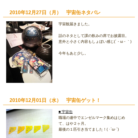
2010年12月27日（月） 宇宙缶ネタバレ
宇宙観届きました。
話のネタとして課の飲みの席でお披露目。
意外と小さく内容もしょぼい感じ(´・ω・｀)
今年もあと少し。
2010年12月01日（水） 宇宙缶ゲット！
■ 宇宙缶
職場の連中でエンゼルマーク集めはじめ
て、はや２ヶ月。
最後の１匹引き当てました！( ･`ω･´)