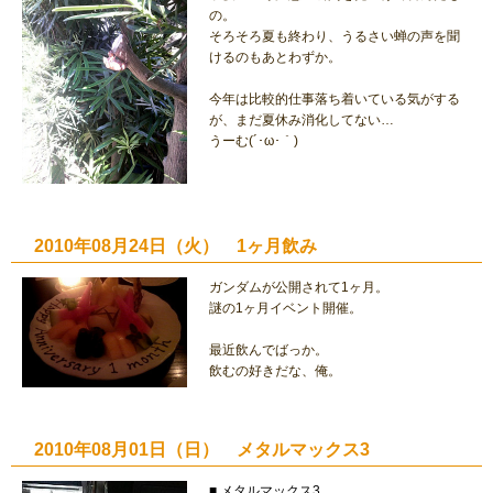
の。
そろそろ夏も終わり、うるさい蝉の声を聞
けるのもあとわずか。
今年は比較的仕事落ち着いている気がする
が、まだ夏休み消化してない…
うーむ(´･ω･｀)
2010年08月24日（火） 1ヶ月飲み
ガンダムが公開されて1ヶ月。
謎の1ヶ月イベント開催。
最近飲んでばっか。
飲むの好きだな、俺。
2010年08月01日（日） メタルマックス3
■ メタルマックス3