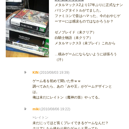
メタルマックス2より17年ぶりに正式なナン
バリングタイトルがでました。
ファミコンで昔はハマった、今のおやじゲ
ーマーには感涙ものではなかろうか？
ゼノブレイド（未クリア）
白騎士物語（未クリア）
メタルマックス3（未プレイ）これから
…積みゲームにならないように頑張ろう
（汗）
KIN
(2010/08/03 19:39)
ゲーム名を初めて聞いた件ｗｗ
調べてみたら、あの「みや王」がゲームデザインと
は。
俺は未だにレイトン（魔神の笛）やってる。
miki
(2010/08/06 19:22)
>レイトン
未だにってほど長くプレイできるゲームなんだ？
クリアしたら終わり的なゲームと思ってた…。