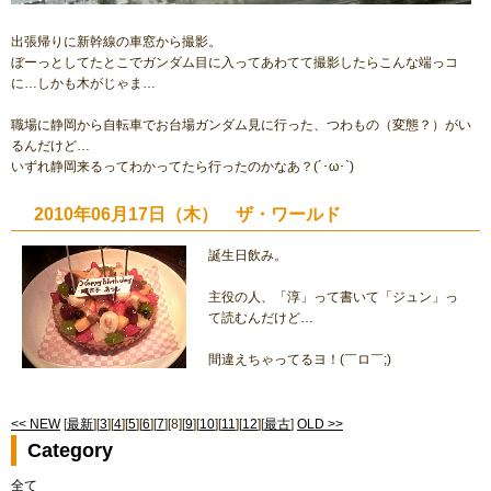
出張帰りに新幹線の車窓から撮影。
ぼーっとしてたとこでガンダム目に入ってあわてて撮影したらこんな端っコ
に…しかも木がじゃま…
職場に静岡から自転車でお台場ガンダム見に行った、つわもの（変態？）がい
るんだけど…
いずれ静岡来るってわかってたら行ったのかなあ？(´･ω･`)
2010年06月17日（木） ザ・ワールド
誕生日飲み。
主役の人、「淳」って書いて「ジュン」っ
て読むんだけど…
間違えちゃってるヨ！(￣ロ￣;)
<< NEW
[
最新
][
3
][
4
][
5
][
6
][
7
][8][
9
][
10
][
11
][
12
][
最古
]
OLD >>
Category
全て