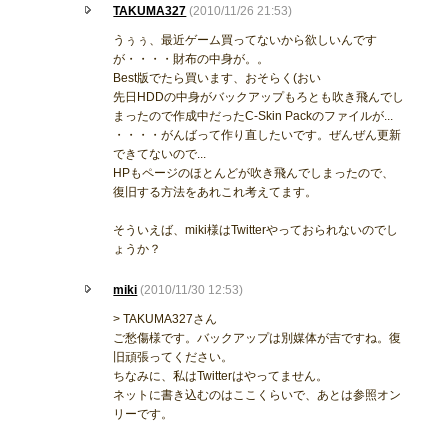
TAKUMA327
(2010/11/26 21:53)
うぅぅ、最近ゲーム買ってないから欲しいんです
が・・・・財布の中身が。。
Best版でたら買います、おそらく(おい
先日HDDの中身がバックアップもろとも吹き飛んでし
まったので作成中だったC-Skin Packのファイルが...
・・・・がんばって作り直したいです。ぜんぜん更新
できてないので...
HPもページのほとんどが吹き飛んでしまったので、
復旧する方法をあれこれ考えてます。
そういえば、miki様はTwitterやっておられないのでし
ょうか？
miki
(2010/11/30 12:53)
> TAKUMA327さん
ご愁傷様です。バックアップは別媒体が吉ですね。復
旧頑張ってください。
ちなみに、私はTwitterはやってません。
ネットに書き込むのはここくらいで、あとは参照オン
リーです。