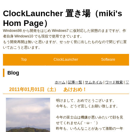
ClockLauncher 置き場（miki's
Hom Page）
Windows98 から開発をはじめ Windows7 に仮対応した状態のままですが、作
者自身 Windows10 でも現役で使用できています。
もう開発再開は無いと思いますが、せっかく世に出したものなので閉じずに置
いておこうと思います。
Top
ClockLauncher
Software
Blog
ホーム
|
記事一覧
|
サムネイル
|
ワード検索
|
▽
2011年01月01日（土） あけおめ！
明けまして、おめでとうございます。
今年も、どうぞ宜しくお願い致します。
今年の富士山は機嫌が悪いみたいで顔を見
せてくれません(´・ω・｀)
昨年も、いろんなことがあって激動の一年