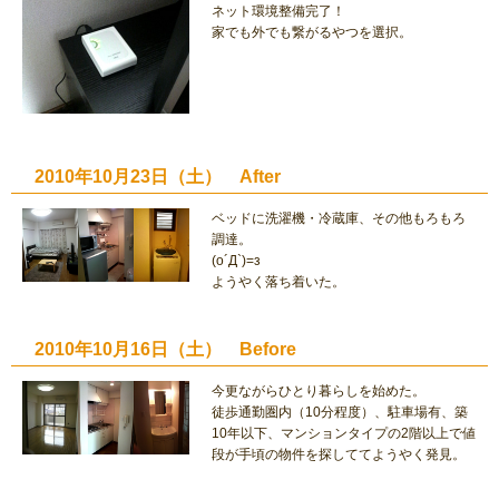
ネット環境整備完了！
家でも外でも繋がるやつを選択。
2010年10月23日（土） After
ベッドに洗濯機・冷蔵庫、その他もろもろ
調達。
(o´Д`)=з
ようやく落ち着いた。
2010年10月16日（土） Before
今更ながらひとり暮らしを始めた。
徒歩通勤圏内（10分程度）、駐車場有、築
10年以下、マンションタイプの2階以上で値
段が手頃の物件を探しててようやく発見。