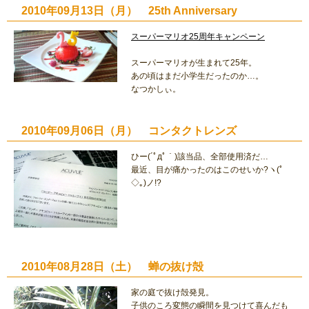
2010年09月13日（月） 25th Anniversary
スーパーマリオ25周年キャンペーン
スーパーマリオが生まれて25年。
あの頃はまだ小学生だったのか…。
なつかしぃ。
2010年09月06日（月） コンタクトレンズ
ひー(´ﾟдﾟ｀)該当品、全部使用済だ…
最近、目が痛かったのはこのせいか?ヽ(ﾟ
◇｡)ノ!?
2010年08月28日（土） 蝉の抜け殻
家の庭で抜け殻発見。
子供のころ変態の瞬間を見つけて喜んだも