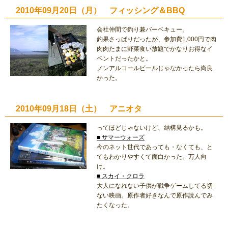
2010年09月20日（月） フィッシング＆BBQ
会社仲間で釣り兼バーベキュー。
釣果さっぱりだったが、参加費1,000円で肉
肉肉たまに野菜食い放題でかなりお得なイ
ベントだったかと。
ノンアルコールビールじゃなかったら尚良
かった。
2010年09月18日（土） アニオタ
ってほどじゃないけど、結構見るかも。
■ サマーウォーズ
今のネット世代であっても・なくても、と
てもわかりやすくて面白かった。万人向
け。
■ スカイ・クロラ
大人になれない子供が戦争ゲームしてる切
ない映画。原作者好きなんで原作読んでみ
たくなった。