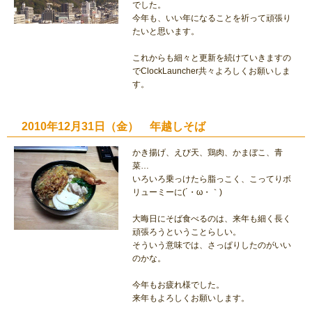
でした。
今年も、いい年になることを祈って頑張り
たいと思います。
これからも細々と更新を続けていきますの
でClockLauncher共々よろしくお願いしま
す。
2010年12月31日（金） 年越しそば
かき揚げ、えび天、鶏肉、かまぼこ、青
菜…
いろいろ乗っけたら脂っこく、こってりボ
リューミーに(´・ω・｀)
大晦日にそば食べるのは、来年も細く長く
頑張ろうということらしい。
そういう意味では、さっぱりしたのがいい
のかな。
今年もお疲れ様でした。
来年もよろしくお願いします。