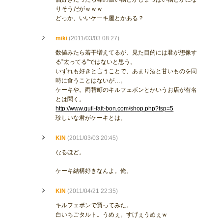
りそうだがｗｗｗ
どっか、いいケーキ屋とかある？
miki
(2011/03/03 08:27)
数値みたら若干増えてるが、見た目的には君が想像す
る”太ってる”ではないと思う。
いずれも好きと言うことで、あまり酒と甘いものを同
時に食うことはないが…。
ケーキや。両替町のキルフェボンとかいうお店が有名
とは聞く。
http://www.quil-fait-bon.com/shop.php?tsp=5
珍しいな君がケーキとは。
KIN
(2011/03/03 20:45)
なるほど。
ケーキ結構好きなんよ。俺。
KIN
(2011/04/21 22:35)
キルフェボンで買ってみた。
白いちごタルト。うめぇ。すげぇうめぇｗ