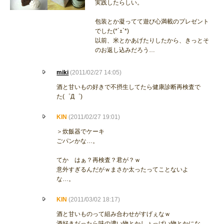
実践したらしい。
包装とか凝ってて遊び心満載のプレゼント
でした(*´ｪ`*)
以前、米とかあげたりしたから、きっとそ
のお返し込みだろう…
miki
(2011/02/27 14:05)
酒と甘いもの好きで不摂生してたら健康診断再検査で
た(゜Д゜)
KIN
(2011/02/27 19:01)
＞炊飯器でケーキ
ごパンかな…。
てか はぁ？再検査？君が？ｗ
意外すぎるんだがｗまさか太ったってことないよ
な…。
KIN
(2011/03/02 18:17)
酒と甘いものって組み合わせがすげぇなｗ
酒好きだったら味の濃い物とかしょっぱい物とかにな