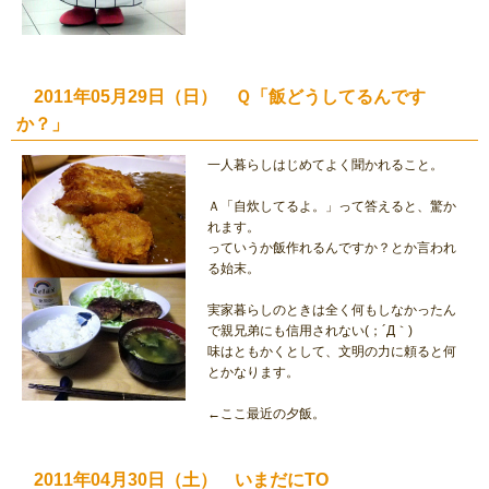
2011年05月29日（日） Ｑ「飯どうしてるんです
か？」
一人暮らしはじめてよく聞かれること。
Ａ「自炊してるよ。」って答えると、驚か
れます。
っていうか飯作れるんですか？とか言われ
る始末。
実家暮らしのときは全く何もしなかったん
で親兄弟にも信用されない(；´Д｀)
味はともかくとして、文明の力に頼ると何
とかなります。
←ここ最近の夕飯。
2011年04月30日（土） いまだにTO