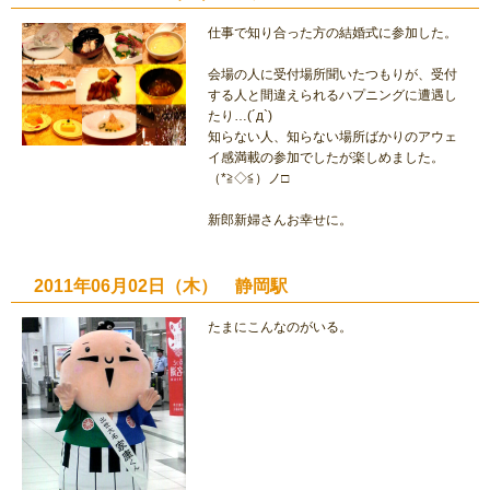
仕事で知り合った方の結婚式に参加した。
会場の人に受付場所聞いたつもりが、受付
する人と間違えられるハプニングに遭遇し
たり…(´д`)
知らない人、知らない場所ばかりのアウェ
イ感満載の参加でしたが楽しめました。
（*≧◇≦）ノ□
新郎新婦さんお幸せに。
2011年06月02日（木） 静岡駅
たまにこんなのがいる。