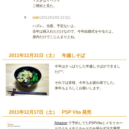
＞大きなイベント
ご懐妊と見た。
miki
(2012/01/05 22:52)
ハズレ。当面、予定ないよ。
去年は籍入れただけなので、今年結婚式をやるだよ。
身内だけでこじんまりとね。
2011年12月31日（土） 年越しそば
今年はさっぱりした年越しそばができまし
た(^^;
それでは皆様、今年もお疲れ様でした。
来年もよろしくお願いします。
2011年12月17日（土） PSP Vita 発売
Amazon
で予約してたPSPVitaとメモリカー
ドのうちメモリカードのみ届かず注文履歴