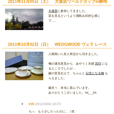
2011年11月05日（土） 大道芸ワールドカップin静岡
大道芸
に参加してきました。
芸を見るというより酒飲み目的な感じ
で…。
2011年10月02日（日） WEDGWOOD ヴェラ レース
入籍祝いに友人有志から頂きました。
俺の適当意見から、あやうく夫婦
3DS
にな
るところでしたが…
嫁の意見伝えて、ちゃんと
記念になる物
も
らえました。
嫁共々、本当に喜んでいます。
ありがとうございました。m(_ _)m
KIN
(2011/10/04 18:37)
ちっ もう少しだったのに…（笑