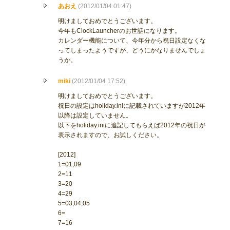
あおえ
(2012/01/04 01:47)
明けましておめでとうございます。
今年もClockLauncherのお世話になります。
カレンダー機能について、今年分から祝日設定なくな
ってしまったようですが、どうにかなりませんでしょ
うか。
miki
(2012/01/04 17:52)
明けましておめでとうございます。
祝日の設定はholiday.iniに記載されていますが2012年
以降は設定していません。
以下をholiday.iniに追記してもらえば2012年の祝日が
表示されますので、お試しください。
[2012]
1=01,09
2=11
3=20
4=29
5=03,04,05
6=
7=16