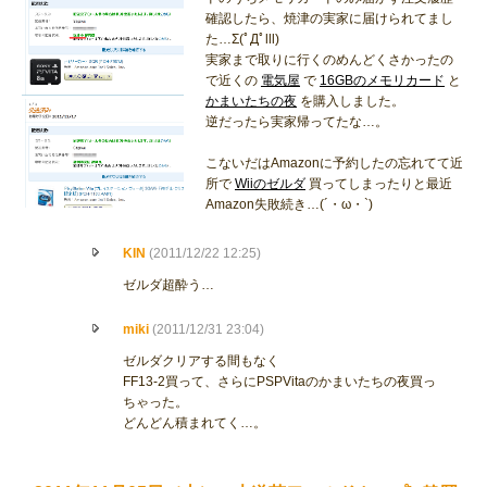
確認したら、焼津の実家に届けられてまし
た…Σ(ﾟДﾟlll)
実家まで取りに行くのめんどくさかったの
で近くの
電気屋
で
16GBのメモリカード
と
かまいたちの夜
を購入しました。
逆だったら実家帰ってたな…。
こないだはAmazonに予約したの忘れてて近
所で
Wiiのゼルダ
買ってしまったりと最近
Amazon失敗続き…(´・ω・`)
KIN
(2011/12/22 12:25)
ゼルダ超酔う…
miki
(2011/12/31 23:04)
ゼルダクリアする間もなく
FF13-2買って、さらにPSPVitaのかまいたちの夜買っ
ちゃった。
どんどん積まれてく…。