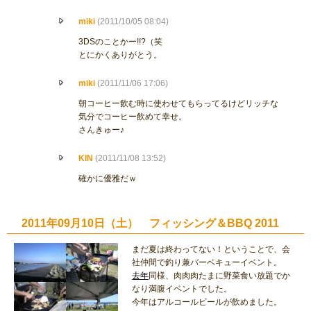
miki
(2011/10/05 08:04)
3DSのことかー!!?（笑
とにかくありがとう。
miki
(2011/11/06 17:06)
朝コーヒー飲む時に使わせてもらってるけどリッチな
気分でコーヒー飲めて幸せ。
さんきゅー♪
KIN
(2011/11/08 13:52)
確かに優雅だｗ
2011年09月10日（土） フィッシング＆BBQ 2011
まだ夏は終わってない！ということで、会
社仲間で釣り兼バーベキューイベント。
去年
同様、肉肉肉たまに野菜食い放題でか
なり満腹イベントでした。
今年はアルコールビールが飲めました。