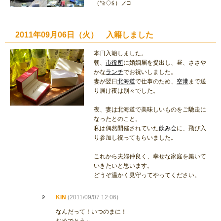
（*≧◇≦）ノ□
2011年09月06日（火） 入籍しました
本日入籍しました。
朝、
市役所
に婚姻届を提出し、昼、ささや
かな
ランチ
でお祝いしました。
妻が翌日
北海道
で仕事のため、
空港
まで送
り届け夜は別々でした。
夜、妻は北海道で美味しいものをご馳走に
なったとのこと。
私は偶然開催されていた
飲み会
に、飛び入
り参加し祝ってもらいました。
これから夫婦仲良く、幸せな家庭を築いて
いきたいと思います。
どうぞ温かく見守ってやってください。
KIN
(2011/09/07 12:06)
なんだって！いつのまに！