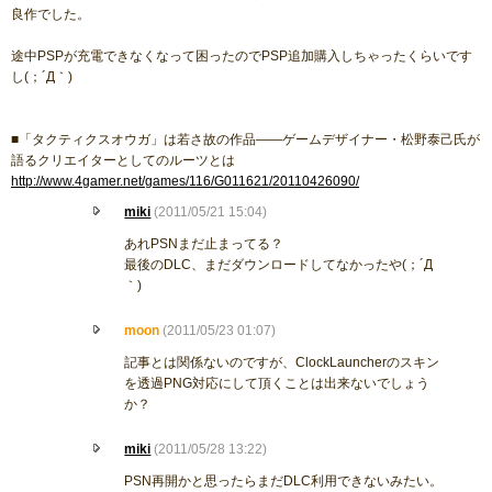
良作でした。
途中PSPが充電できなくなって困ったのでPSP追加購入しちゃったくらいです
し(；´Д｀)
■「タクティクスオウガ」は若さ故の作品――ゲームデザイナー・松野泰己氏が
語るクリエイターとしてのルーツとは
http://www.4gamer.net/games/116/G011621/20110426090/
miki
(2011/05/21 15:04)
あれPSNまだ止まってる？
最後のDLC、まだダウンロードしてなかったや(；´Д
｀)
moon
(2011/05/23 01:07)
記事とは関係ないのですが、ClockLauncherのスキン
を透過PNG対応にして頂くことは出来ないでしょう
か？
miki
(2011/05/28 13:22)
PSN再開かと思ったらまだDLC利用できないみたい。