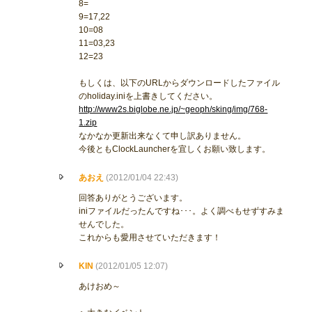
8=
9=17,22
10=08
11=03,23
12=23
もしくは、以下のURLからダウンロードしたファイル
のholiday.iniを上書きしてください。
http://www2s.biglobe.ne.jp/~geoph/sking/img/768-
1.zip
なかなか更新出来なくて申し訳ありません。
今後ともClockLauncherを宜しくお願い致します。
あおえ
(2012/01/04 22:43)
回答ありがとうございます。
iniファイルだったんですね･･･。よく調べもせずすみま
せんでした。
これからも愛用させていただきます！
KIN
(2012/01/05 12:07)
あけおめ～