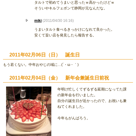
タルトで初めてうまいと思ったｗ高かったけどｗ
そういやキルフェボンて静岡が元なんだな。
miki
(2011/04/30 16:16)
うまいタルト食べるきっかけになれて良かった。
安くて旨い店を発見したら報告する。
2011年02月06日（日） 誕生日
もう若くない。中年おやじの域に…(´・ω・｀)
2011年02月04日（金） 新年会兼誕生日前祝
年明け忙しくてずるずる延期になってた課
の新年会を行いました。
自分の誕生日が近かったので、お祝いも兼
ねてくれました。
今年もがんばろう。