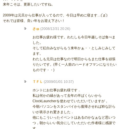
来年こそは、更新したいですね。
2009年は元旦から仕事が入ってるので、今日は早めに寝ます…(´д`)
それでは皆様、良い年をお迎え下さい！
さゅ
(2008/12/31 20:26)
お仕事お疲れ様です。わたしも今日年越しそば食べま
した。
そして紅白みながらもう来年かぁ・・としみじみして
ます。
わたしも元旦は仕事なので明日からもまた仕事を頑張
りたいです。(早く一人前のハードオフマンになりたい
ものです・・)
ＴＦＬ
(2009/01/01 10:37)
ホントにお仕事お疲れ様です．
私は何かの縁があって去年の半ばくらいから
ClockLauncherを使わせていただいていますが，
今朝パソコンをスタンバイから復帰させれば粋な計ら
いが表示され驚きました．
他にもこういったイベントはあるのかなぁなど思いつ
つ，朝からいい気分にしていただいた作者様に感謝で
す．