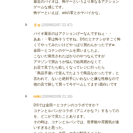
最近のバイオは、怖ゲーというより単なるアクション
ゲームな感じです。
怖ゲーといえば、wiiの零とかヤバイかな。
さゅ
(2009/02/07 22:47)
バイオ最近のはアクションげーなんですねぇ・・
ああ・・零は怖そうですね。DSだとナナシがすごく怖
くてやってみたいけどやっぱり買わんかったですw
金田一とコナンのゲームを買いましたよ。
こないだ発売されたばかりのやつなんですが
アマゾンで買おうか悩んで結局買わなくて
お店で見てたら欲しくなってレジに行ったら
「商品手違いで並んでたようで商品なかったです」と
言われて、ないと絶対手にいれないと嫌な性格なので
他の店で探して買って今ゲームしてます♪面白いです
miki
(2009/02/09 21:16)
DSでは金田一とコナンのコラボですか？
コナンとルパンがコラボ（アニメかな？）するっての
を、どこかで見たことあります。
その時は、コナンとルパンでは、世界観や雰囲気が違
いすぎると思った。