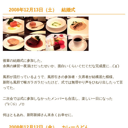
2008年12月13日（土） 結婚式
後輩の結婚式に参加した。
余興の練習一夜漬けだったせいか、面白いくらいぐだぐだな完成度に…(´д`)
風邪が流行っているようで、風邪引きの参加者・欠席者が結構居た模様。
新郎も風邪で喉ガラガラだったけど、式では無理やり声をひねり出したって言
ってた。
二次会では式に参加しなかったメンバーも合流し、楽しい一日になった
（*≧◇≦）ノ□
何はともあれ、新郎新婦さん末永くお幸せに。
2008年12月12日（金） カレーうどん