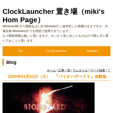
ClockLauncher 置き場（miki's
Hom Page）
Windows98 から開発をはじめ Windows7 に仮対応した状態のままですが、作
者自身 Windows10 でも現役で使用できています。
もう開発再開は無いと思いますが、せっかく世に出したものなので閉じずに置
いておこうと思います。
Top
ClockLauncher
Software
Blog
ホーム
|
記事一覧
|
サムネイル
|
ワード検索
|
▽
2009年02月03日（火） 『バイオハザード５』体験版