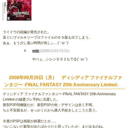
ライドウの続編が発売された。
直ぐにヴァルキリープロファイルのＤＳ版も出てしまう。
あぁ、もう少し遊ぶ時間が欲しぃ…(´･ω･`)
miki
(2008/11/10 23:21)
やべぇ…シレンＤＳ２もでる(´･ω･`)
2008年09月29日（月） ディシディア ファイナルファ
ンタジー -FINAL FANTASY 20th Anniversary Limited-
ディシディア ファイナルファンタジー-FINAL FANTASY 20th Anniversary
Limited-の抽選プレ予約に当選した。
新型PSP同梱版だが、新型PSPの色・デザインは全く不明。
ちと不安残るが、せっかくだから購入手続きしとこうと思う。
今度のPSPは画面が綺麗だとか…。
ついこないだ新型が出たばかりだと思っていたが、また出るのね。