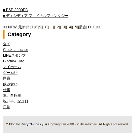
■ PSP-3000PB
■ ディシディア ファイナルファンタジー
<< NEW
[
最新
][
6
][
7
][
8
][
9
][
10
][11][
12
][
13
][
14
][
15
][
最古
]
OLD >>
Category
全て
ClockLauncher
LINEスタンプ
Giorno&Ciao
マイホーム
ゲーム他
懸賞
飲み食い
仕事
車、自転車
祝い事、記念日
日常
□ Blog by
DiaryCGI nicky!
■ Copyright © 2000 - 2016 mikimaru All Rights Reserved.