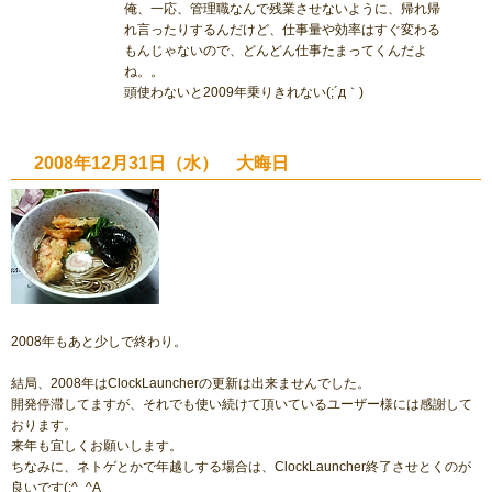
俺、一応、管理職なんで残業させないように、帰れ帰
れ言ったりするんだけど、仕事量や効率はすぐ変わる
もんじゃないので、どんどん仕事たまってくんだよ
ね。。
頭使わないと2009年乗りきれない(;´д｀)
2008年12月31日（水） 大晦日
2008年もあと少しで終わり。
結局、2008年はClockLauncherの更新は出来ませんでした。
開発停滞してますが、それでも使い続けて頂いているユーザー様には感謝して
おります。
来年も宜しくお願いします。
ちなみに、ネトゲとかで年越しする場合は、ClockLauncher終了させとくのが
良いです(;^_^A