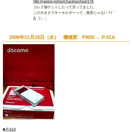
http://yaplog.jp/morichack/archive/176
コレ２個ゲットしたって言ってました。
この大きさでキーホルダーって…無茶じゃない？(゜
Д゜)；；
2008年11月19日（水） 機種変 P905i → P-01A
■ P-01A