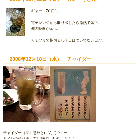
ギャー！Σ(ﾟ口ﾟ;
電子レンジから取り出したら激熱で落下。
俺の晩飯がぁ…。
カミソリで指切るし今日はついてない日だ。
2008年12月10日（水） チャイダー
チャイダー（左）意外と(゜Д゜)ウマー
トイレの張り紙（右）飛ばしすぎ…（´△｀）