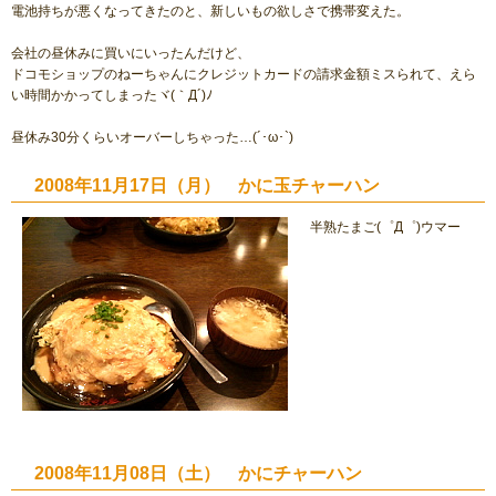
電池持ちが悪くなってきたのと、新しいもの欲しさで携帯変えた。
会社の昼休みに買いにいったんだけど、
ドコモショップのねーちゃんにクレジットカードの請求金額ミスられて、えら
い時間かかってしまったヾ(｀Д´)ﾉ
昼休み30分くらいオーバーしちゃった…(´･ω･`)
2008年11月17日（月） かに玉チャーハン
半熟たまご(゜Д゜)ウマー
2008年11月08日（土） かにチャーハン