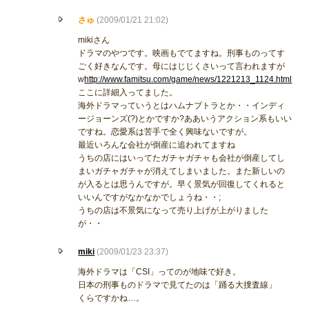
さゅ
(2009/01/21 21:02)
mikiさん
ドラマのやつです。映画もでてますね。刑事ものってす
ごく好きなんです。母にはじじくさいって言われますが
w
http://www.famitsu.com/game/news/1221213_1124.html
ここに詳細入ってました。
海外ドラマっていうとはハムナブトラとか・・インディ
ージョーンズ(?)とかですか?ああいうアクション系もいい
ですね。恋愛系は苦手で全く興味ないですが。
最近いろんな会社が倒産に追われてますね
うちの店にはいってたガチャガチャも会社が倒産してし
まいガチャガチャが消えてしまいました。また新しいの
が入るとは思うんですが。早く景気が回復してくれると
いいんですがなかなかでしょうね・・;
うちの店は不景気になって売り上げが上がりました
が・・
miki
(2009/01/23 23:37)
海外ドラマは「CSI」ってのが地味で好き。
日本の刑事ものドラマで見てたのは「踊る大捜査線」
くらですかね…。