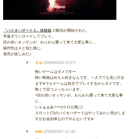
『バイオハザード５』体験版
の配信が開始された。
早速ダウンロードしてプレイ。
目の赤いオッサンが、わらわら襲って来て大変な事に…
操作性は４と似た感じ。
発売が楽しみだ♪
さゅ
(2009/02/04 23:57)
怖いゲームはダメですー
怖い映画はめちゃ好きなんです。一人ででも見に行き
ますwでもゲームは自分でプレイするからダメです。
怖くて目つぶっちゃいます。
>目の赤いオッサンが、わらわら襲って来て大変な事
に…
いゃぁぁあー><(ケロロ風に)
スロット(?)のバイオハザードはやってみたい気がしま
すがお金勿体なのでやんないですw
miki
(2009/02/07 11:16)