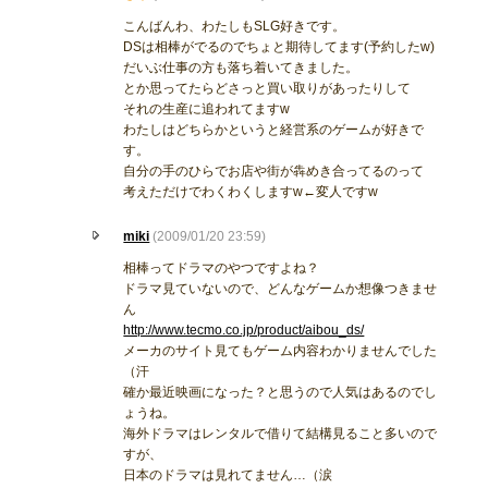
こんばんわ、わたしもSLG好きです。
DSは相棒がでるのでちょと期待してます(予約したw)
だいぶ仕事の方も落ち着いてきました。
とか思ってたらどさっと買い取りがあったりして
それの生産に追われてますw
わたしはどちらかというと経営系のゲームが好きで
す。
自分の手のひらでお店や街が犇めき合ってるのって
考えただけでわくわくしますw←変人ですw
miki
(2009/01/20 23:59)
相棒ってドラマのやつですよね？
ドラマ見ていないので、どんなゲームか想像つきませ
ん
http://www.tecmo.co.jp/product/aibou_ds/
メーカのサイト見てもゲーム内容わかりませんでした
（汗
確か最近映画になった？と思うので人気はあるのでし
ょうね。
海外ドラマはレンタルで借りて結構見ること多いので
すが、
日本のドラマは見れてません…（涙