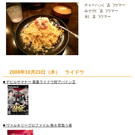
チャーハン(゜Д゜)ウマー
みそ汁(゜Д゜)ウマー
水(゜Д゜)ウマー
2008年10月23日（木） ライドウ
■ デビルサマナー 葛葉ライドウ対アバドン王
■ ヴァルキリープロファイル 咎を背負う者