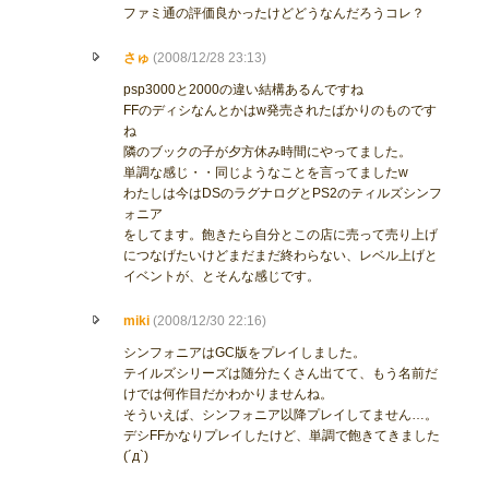
ファミ通の評価良かったけどどうなんだろうコレ？
さゅ
(2008/12/28 23:13)
psp3000と2000の違い結構あるんですね
FFのディシなんとかはw発売されたばかりのものです
ね
隣のブックの子が夕方休み時間にやってました。
単調な感じ・・同じようなことを言ってましたw
わたしは今はDSのラグナログとPS2のティルズシンフ
ォニア
をしてます。飽きたら自分とこの店に売って売り上げ
につなげたいけどまだまだ終わらない、レベル上げと
イベントが、とそんな感じです。
miki
(2008/12/30 22:16)
シンフォニアはGC版をプレイしました。
テイルズシリーズは随分たくさん出てて、もう名前だ
けでは何作目だかわかりませんね。
そういえば、シンフォニア以降プレイしてません…。
デシFFかなりプレイしたけど、単調で飽きてきました
(´д`)