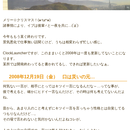
メリー☆クリスマス！(๑￫ܫ￩๑)
諸事情により、イブは後輩♂と一夜を共に…(´д`)
今年ももう直ぐ終わりです。
景気悪化で仕事無い話聞くけど、うちは相変わらず忙しい感じ。
ClockLauncherですが、このままいくと2008年は一度も更新してないことにな
ります。
某所では開発終わってると書かれてるし、できれば更新したいなぁ。
2008年12月19日（金） 口は災いの元…
何気ない一言が、相手にとってはキツイ一言になるんだな～…ってな事が。
後で考えると、確かにヒドイ一言なんだけど、その時は何も考えてないんだよ
ね。
昔から、あまり人のこと考えずにキツイ一言を言っちゃう性格とは自覚してる
つもりなんだけど…。
その場で言われないと気付かないんだよねコレが。