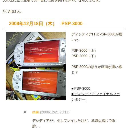
人の上に立つ立場での一言には気を付けなきゃ、ならんよなぁ。
ε-(ｰдｰ)はぁ。
2008年12月18日（木） PSP-3000
ディシディアFFとPSP-3000が届
いた。
PSP-3000（上）
PSP-2000（下）
PSP-3000のほうが画面が濃い感
じ？
■ PSP-3000
■ ディシディア ファイナルファ
ンタジー
miki
(2008/12/21 20:11)
デシディアFF、少しプレイしたけど、単調な感じで微
妙。。