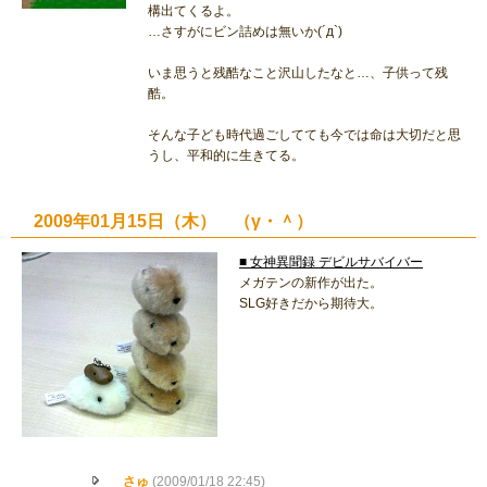
構出てくるよ。
…さすがにビン詰めは無いか(´д`)
いま思うと残酷なこと沢山したなと…、子供って残
酷。
そんな子ども時代過ごしてても今では命は大切だと思
うし、平和的に生きてる。
2009年01月15日（木） （γ・＾）
■ 女神異聞録 デビルサバイバー
メガテンの新作が出た。
SLG好きだから期待大。
さゅ
(2009/01/18 22:45)