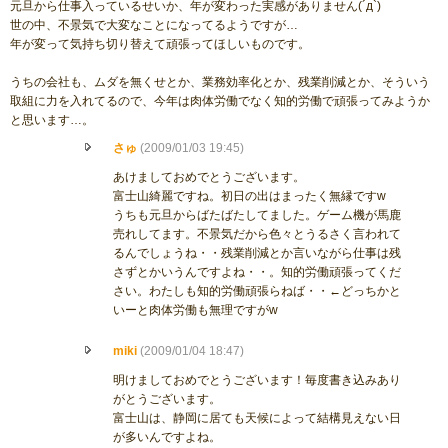
元旦から仕事入っているせいか、年が変わった実感がありません(´д`)
世の中、不景気で大変なことになってるようですが…
年が変って気持ち切り替えて頑張ってほしいものです。
うちの会社も、ムダを無くせとか、業務効率化とか、残業削減とか、そういう
取組に力を入れてるので、今年は肉体労働でなく知的労働で頑張ってみようか
と思います…。
さゅ
(2009/01/03 19:45)
あけましておめでとうございます。
富士山綺麗ですね。初日の出はまったく無縁ですw
うちも元旦からばたばたしてました。ゲーム機が馬鹿
売れしてます。不景気だから色々とうるさく言われて
るんでしょうね・・残業削減とか言いながら仕事は残
さずとかいうんですよね・・。知的労働頑張ってくだ
さい。わたしも知的労働頑張らねば・・←どっちかと
いーと肉体労働も無理ですがw
miki
(2009/01/04 18:47)
明けましておめでとうございます！毎度書き込みあり
がとうございます。
富士山は、静岡に居ても天候によって結構見えない日
が多いんですよね。