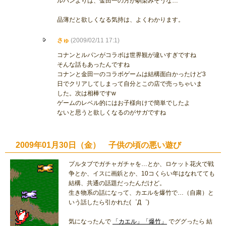
ルパンよりは、金田一の方が馴染みそうな…
品薄だと欲しくなる気持は、よくわかります。
さゅ
(2009/02/11 17:1)
コナンとルパンがコラボは世界観が違いすぎですね
そんな話もあったんですね
コナンと金田一のコラボゲームは結構面白かったけど3
日でクリアしてしまって自分とこの店で売っちゃいま
した。次は相棒ですw
ゲームのレベル的にはお子様向けで簡単でしたよ
ないと思うと欲しくなるのがサガですね
2009年01月30日（金） 子供の頃の悪い遊び
プルタブでガチャガチャを…とか、ロケット花火で戦
争とか、イスに画鋲とか、10コくらい年はなれてても
結構、共通の話題だったんだけど。
生き物系の話になって、カエルを爆竹で…（自粛）と
いう話したら引かれた(゜Д゜)
気になったんで
「カエル」「爆竹」
でググったら 結