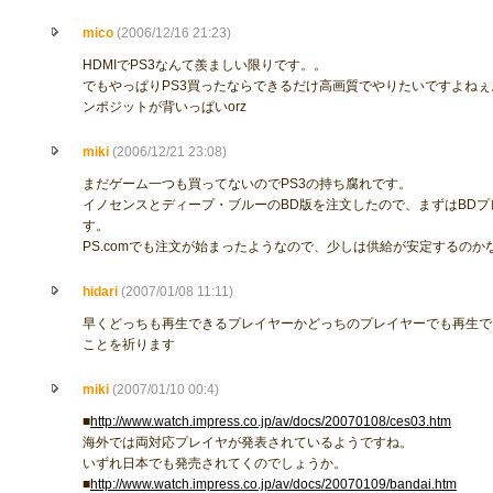
mico
(2006/12/16 21:23)
HDMIでPS3なんて羨ましい限りです。。
でもやっぱりPS3買ったならできるだけ高画質でやりたいですよねぇ
ンポジットが背いっぱいorz
miki
(2006/12/21 23:08)
まだゲーム一つも買ってないのでPS3の持ち腐れです。
イノセンスとディープ・ブルーのBD版を注文したので、まずはBD
す。
PS.comでも注文が始まったようなので、少しは供給が安定するのか
hidari
(2007/01/08 11:11)
早くどっちも再生できるプレイヤーかどっちのプレイヤーでも再生で
ことを祈ります
miki
(2007/01/10 00:4)
■
http://www.watch.impress.co.jp/av/docs/20070108/ces03.htm
海外では両対応プレイヤが発表されているようですね。
いずれ日本でも発売されてくのでしょうか。
■
http://www.watch.impress.co.jp/av/docs/20070109/bandai.htm