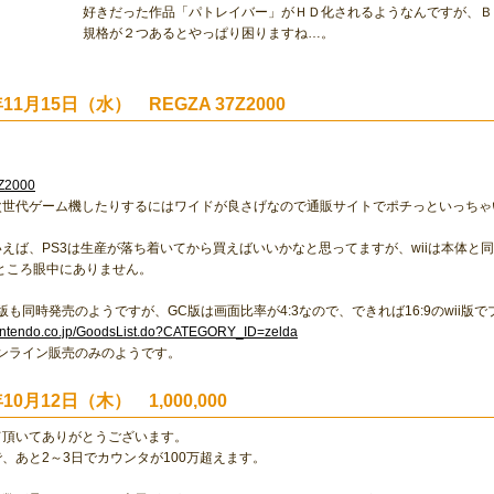
好きだった作品「パトレイバー」がＨＤ化されるようなんですが、Ｂ
規格が２つあるとやっぱり困りますね…。
年11月15日（水） REGZA 37Z2000
Z2000
次世代ゲーム機したりするにはワイドが良さげなので通販サイトでポチっといっちゃ
えば、PS3は生産が落ち着いてから買えばいいかなと思ってますが、wiiは本体と
のところ眼中にありません。
版も同時発売のようですが、GC版は画面比率が4:3なので、できれば16:9のwii版
.nintendo.co.jp/GoodsList.do?CATEGORY_ID=zelda
オンライン販売のみのようです。
年10月12日（木） 1,000,000
て頂いてありがとうございます。
、あと2～3日でカウンタが100万超えます。