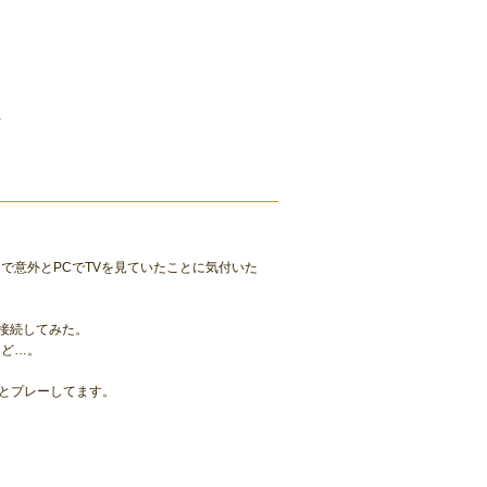
…
で意外とPCでTVを見ていたことに気付いた
を接続してみた。
けど…。
ちまとプレーしてます。