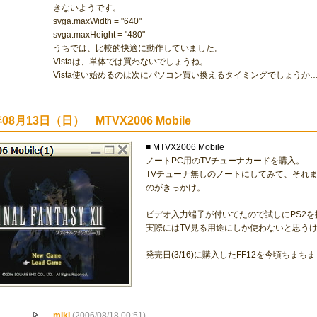
きないようです。
svga.maxWidth = "640"
svga.maxHeight = "480"
うちでは、比較的快適に動作していました。
Vistaは、単体では買わないでしょうね。
Vista使い始めるのは次にパソコン買い換えるタイミングでしょうか
年08月13日（日） MTVX2006 Mobile
■ MTVX2006 Mobile
ノートPC用のTVチューナカードを購入。
TVチューナ無しのノートにしてみて、それま
のがきっかけ。
ビデオ入力端子が付いてたので試しにPS2
実際にはTV見る用途にしか使わないと思う
発売日(3/16)に購入したFF12を今頃ちま
miki
(2006/08/18 00:51)