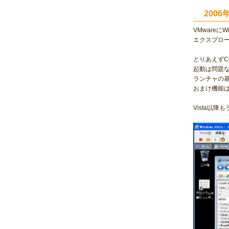
2006
VMwareにW
エクスプロ
とりあえずCl
起動は問題
ランチャの
おまけ機能
Vista以