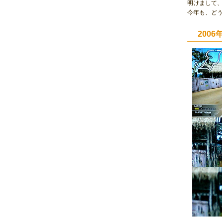
明けまして
今年も、ど
200