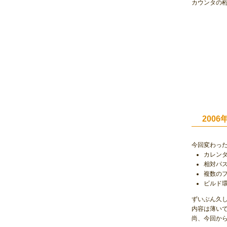
カウンタの
2006年
今回変わっ
カレン
相対パ
複数の
ビルド環境
ずいぶん久
内容は薄い
尚、今回から