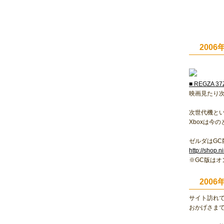
2006
■ REGZA 37
映画見たり
次世代機とい
Xboxは今
ゼルダはGC
http://shop
※GC版は
2006
サイト訪れ
おかげさまで