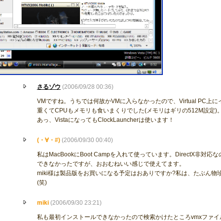
さるゾウ
(2006/09/28 00:36)
VMですね。うちでは何故かVMに入らなかったので、Virtual PC
重くてCPUもメモリも食いまくりでした(メモリはギリの512M設定)
あっ、VistaになってもClockLauncherは使います！
(・∀・#)
(2006/09/30 00:40)
私はMacBookにBoot Campを入れて使っています。DirectX非
できなかったですが、おおむねいい感じで使えてます。
miki様は製品版をお買いになる予定はおありですか?私は、たぶん
(笑)
miki
(2006/09/30 23:21)
私も最初インストールできなかったので検索かけたところvmxファイ