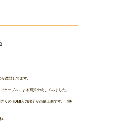
0
のか散財してます。
のでケーブルによる画質比較してみました。
売りのHDMI入力端子が画像上側です。（映
すね。