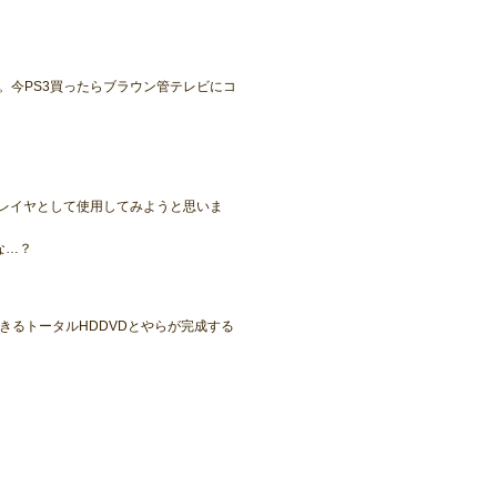
。今PS3買ったらブラウン管テレビにコ
プレイヤとして使用してみようと思いま
な…？
きるトータルHDDVDとやらが完成する