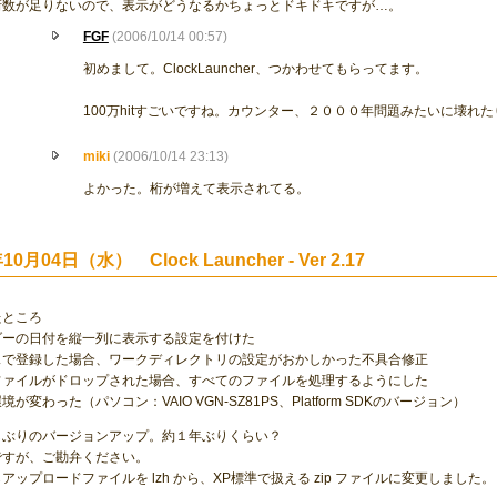
桁数が足りないので、表示がどうなるかちょっとドキドキですが…。
FGF
(2006/10/14 00:57)
初めまして。ClockLauncher、つかわせてもらってます。
100万hitすごいですね。カウンター、２０００年問題みたいに壊れ
miki
(2006/10/14 23:13)
よかった。桁が増えて表示されてる。
10月04日（水） Clock Launcher - Ver 2.17
たところ
ダーの日付を縦一列に表示する設定を付けた
スで登録した場合、ワークディレクトリの設定がおかしかった不具合修正
ファイルがドロップされた場合、すべてのファイルを処理するようにした
が変わった（パソコン：VAIO VGN-SZ81PS、Platform SDKのバージョン）
しぶりのバージョンアップ。約１年ぶりくらい？
ですが、ご勘弁ください。
アップロードファイルを lzh から、XP標準で扱える zip ファイルに変更しました。