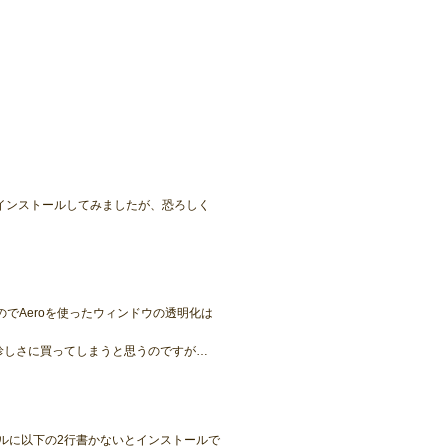
上にインストールしてみましたが、恐ろしく
。
対応なのでAeroを使ったウィンドウの透明化は
物珍しさに買ってしまうと思うのですが…
ルに以下の2行書かないとインストールで