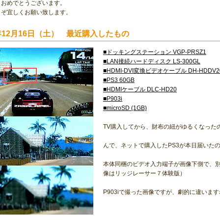
、おめでとうございます。
うぞ宜しくお願い致します。
6年12月16日（土） 最近購入したもの
■ドッキングステーション VGP-PRSZ1
■LAN接続ハードディスク LS-300GL
■HDMI-DVI変換ビデオケーブル DH-HDDV2
■PS3 60GB
■HDMIケーブル DLC-HD20
■P903i
■microSD (1GB)
TV購入してから、財布の紐がゆるくなった
んで、ネットで購入したPS3が本日届いた
本体同梱のビデオ入力端子が画像下側で、別
像はリッジレーサー７体験版）
P903iで撮った画像ですが、劇的に違いま