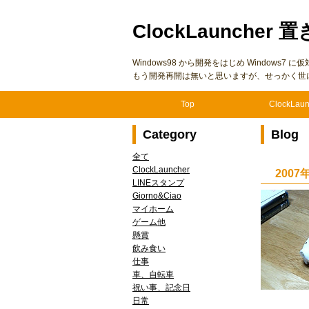
ClockLauncher 置
Windows98 から開発をはじめ Windows
もう開発再開は無いと思いますが、せっかく世
Top
ClockLaun
Category
Blog
全て
ClockLauncher
200
LINEスタンプ
Giorno&Ciao
マイホーム
ゲーム他
懸賞
飲み食い
仕事
車、自転車
祝い事、記念日
日常