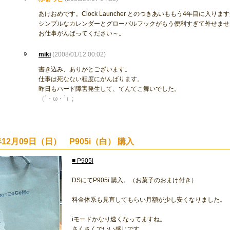
あけおめです。Clock Launcher とのつきあいももう4年目に入
シンプルなカレンダーとグローバルフックがもう便利すぎて外せませ
お仕事がんばってください～。
miki
(2008/01/12 00:02)
書き込み、ありがとございます。
仕事は死なない程度にがんばります。
昨日もハード障害発生して、てんてこ舞いでした。
（´・ω・`）;
年12月09日（日） P905i（白） 購入
■ P905i
DSにてP905i 購入。（お菓子のおまけ付き）
料金体系も見直してもらい月額が少し安くなりました。
iモードかなり速くなってますね。
さくさくでいい感じです。