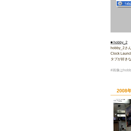
■ hobby_2
hobby_2
Clock 
タブが好き
#画像はho
200