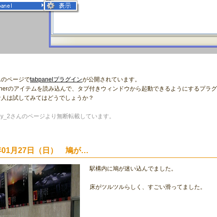
さんのページで
tabpanelプラグイン
が公開されています。
Launcherのアイテムを読み込んで、タブ付きウィンドウから起動できるようにするプラ
な人は試してみてはどうでしょうか？
bby_2さんのページより無断転載しています。
8年01月27日（日） 鳩が…
駅構内に鳩が迷い込んでました。
床がツルツルらしく、すごい滑ってました。