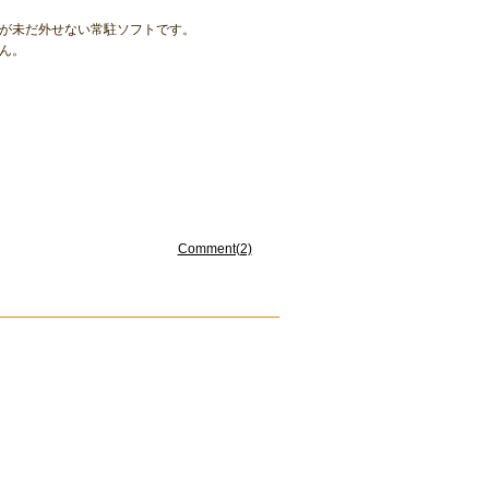
りますが未だ外せない常駐ソフトです。
ん。
Comment(2)