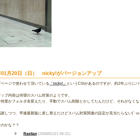
8年01月20日（日） nicky!がバージョンアップ
プページで使わせて頂いている
「nicky!」
というCGIがあるのですが、約2年ぶりに
アップ内容は待望のスパム対策のようです。
で何度かフォルダ名変えたり、手動でスパム削除とかしてたんだけど、それがなくな
謝しつつ、早速最新版に差し替えたけどスパム対策関連の設定が見当たらない(´･ω･
なのかな？？
Raelian
(2008/01/21 06:31)