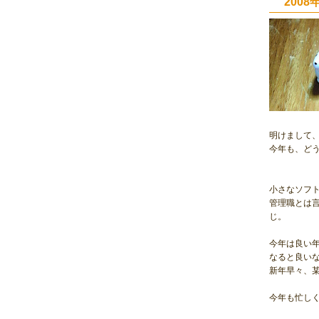
200
明けまして
今年も、ど
小さなソフ
管理職とは
じ。
今年は良い
なると良い
新年早々、
今年も忙し