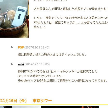
方向音痴なんでGPSと連動した地図アプリが使えるかも
しかし、携帯でリッジできる時代が来るとは思わなかっ
PS出たときは「家庭でリッジが…」とか言ってたんだよ
懐かしい。
FGF
(2007/12/12 13:40)
僕は携帯買い換えた時のおまけはティッシュでした。
miki
(2007/12/16 14:05)
静岡市内のDSでのおまけはケーキかクッキーか選択式でした。
クリスマス時期だからでしょうか…。
GoogleマップもGPSに対応して携帯がすごい便利になってきてます
7年11月16日（金） 東京タワー