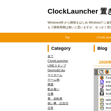
ClockLauncher 置
Windows98 から開発をはじめ Windows
もう開発再開は無いと思いますが、せっかく世
Top
ClockLaun
Category
Blog
全て
ClockLauncher
2008
LINEスタンプ
Giorno&Ciao
マイホーム
ゲーム他
懸賞
飲み食い
仕事
車、自転車
祝い事、記念日
日常