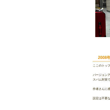
200
ここのトッ
バージョン
スパム対策
作者さんに感
設定は不要