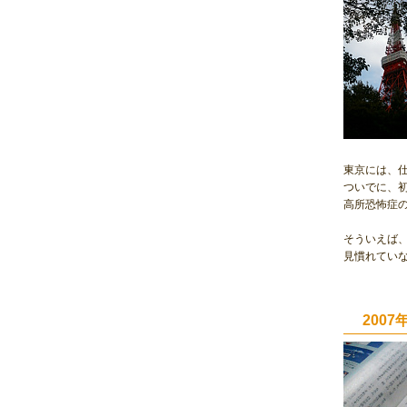
東京には、
ついでに、
高所恐怖症
そういえば
見慣れてい
2007