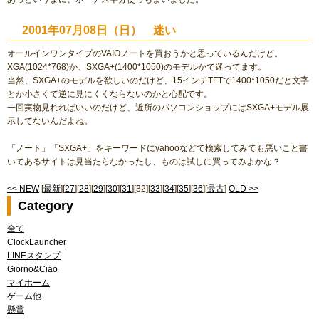
2001年07月08日（日） 迷い
オールインワンタイプのVAIOノートを買おうかと思っているんだけど。
XGA(1024*768)か、SXGA+(1400*1050)のモデルかで迷ってます。
当然、SXGA+のモデルを欲しいのだけど、15インチTFTで1400*1050だと文字
とか小さくて逆に見にくくならないのかと心配です。
一回実物見れればいいのだけど、近所のパソコンショップにはSXGA+モデル展
示してないんだよね。
「ノート」「SXGA+」をキーワードにyahooなどで検索してみても悪いこと書
いてあるサイトは見当たらなかったし、ものは試しに買ってみよかな？
<< NEW
[
最新
][
27
][
28
][
29
][
30
][
31
][32][
33
][
34
][
35
][
36
][
最古
]
OLD >>
Category
全て
ClockLauncher
LINEスタンプ
Giorno&Ciao
マイホーム
ゲーム他
懸賞