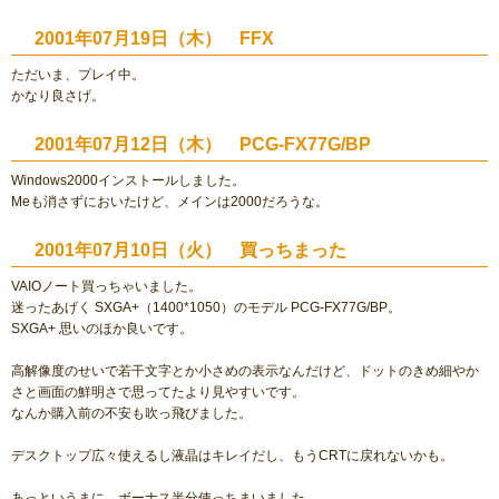
2001年07月19日（木） FFX
ただいま、プレイ中。
かなり良さげ。
2001年07月12日（木） PCG-FX77G/BP
Windows2000インストールしました。
Meも消さずにおいたけど、メインは2000だろうな。
2001年07月10日（火） 買っちまった
VAIOノート買っちゃいました。
迷ったあげく SXGA+（1400*1050）のモデル PCG-FX77G/BP。
SXGA+ 思いのほか良いです。
高解像度のせいで若干文字とか小さめの表示なんだけど、ドットのきめ細やか
さと画面の鮮明さで思ってたより見やすいです。
なんか購入前の不安も吹っ飛びました。
デスクトップ広々使えるし液晶はキレイだし、もうCRTに戻れないかも。
あっというまに、ボーナス半分使っちまいました。