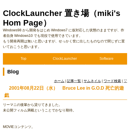
ClockLauncher 置き場（miki's
Hom Page）
Windows98 から開発をはじめ Windows7 に仮対応した状態のままですが、作
者自身 Windows10 でも現役で使用できています。
もう開発再開は無いと思いますが、せっかく世に出したものなので閉じずに置
いておこうと思います。
Top
ClockLauncher
Software
Blog
ホーム
|
記事一覧
|
サムネイル
|
ワード検索
|
▽
2001年08月22日（水） Bruce Lee in G.O.D 死亡的遊
戯
リーマニの後輩から貸りてきました。
未公開フィルム満載ということでかなり期待。
MOVIEコンテンツ。