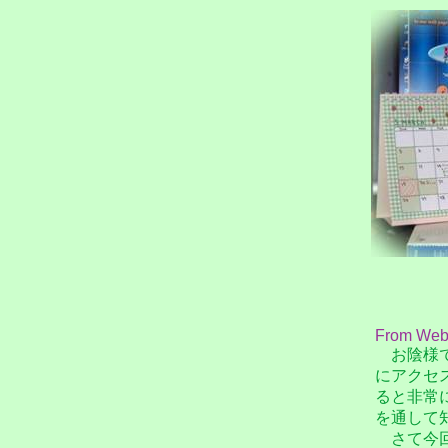
From Web
お陰様で当
にアクセ
ると非常
を通して
さて今回