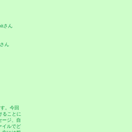
itさん
ちさん
ます。今回
頂けることに
セージ、自
ァイルでど