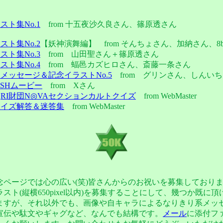
スト集No.1
from 十五夜沙久良さん、篠原透さん
スト集No.2
【妖神演舞編】 from そんちょさん、加納さん、8b
スト集No.3
from 山田聖さん＋篠原透さん
スト集No.4
from 蝠邑カズヒロさん、斎藤一条さん
メッセージ＆記念イラストNo.5
from グリンさん、しんい
ASHムービー
from Xさん
：
RI財団N◎VAセクションカルトクイズ
from WebMaster
クイズ解答＆迷答集
from WebMaster
ページでは心の広い(笑)皆さんからのお祝いを募集しており
スト(縦横650pixel以内)を募集することにして、幾つか既に
ますが、それ以外でも、画像や自キャラによるなりきり系メッ
宣伝や駄文やギャグなど、なんでも結構です。
メール
に添付フ