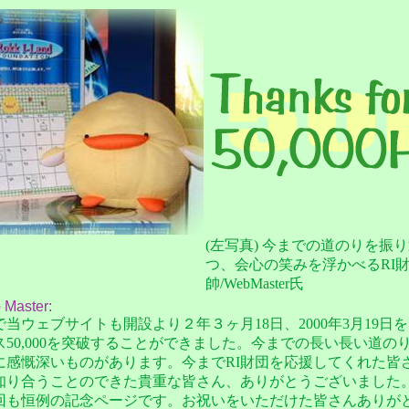
(左写真) 今までの道のりを振
つ、会心の笑みを浮かべるRI
帥/WebMaster氏
 Master:
ウェブサイトも開設より２年３ヶ月18日、2000年3月19日
ス50,000を突破することができました。今までの長い長い道の
に感慨深いものがあります。今までRI財団を応援してくれた皆さ
知り合うことのできた貴重な皆さん、ありがとうございました
も恒例の記念ページです。お祝いをいただけた皆さんありが