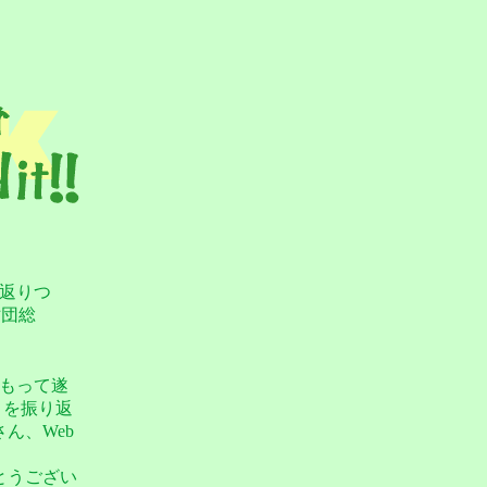
り返りつ
財団総
をもって遂
りを振り返
ん、Web
。
とうござい