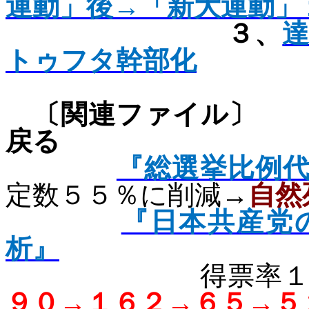
運動」後→「新大運動」
３、
トゥフタ幹部化
〔関連フ
戻る
『総選挙比例
定数５５％に削減→
自然
『日本共産党
析』
得票率
９０→１６２→６５→５