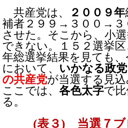
共産党は、
２００９年
補者２９９→３００→３
させた。そこから、小選
できない。１５２選挙区
年総選挙結果を見ても、
において、
いかなる政党
の共産党
が当選する見込
ここでは、
各色太字
で比
る。
(
表３
)
当選７ブ