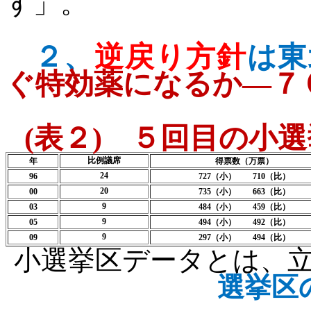
す」。
２、
逆戻り方針
は東
ぐ特効薬になるか―７
(
表２
)
５回目の小選
比例議席
年
得票数（万票）
24
96
727
（小）
710
（比）
20
00
735
（小）
663
（比）
9
03
484
（小）
459
（比）
9
05
494
（小）
492
（比）
9
09
297
（小）
494
（比）
小選挙区データとは、
選挙区