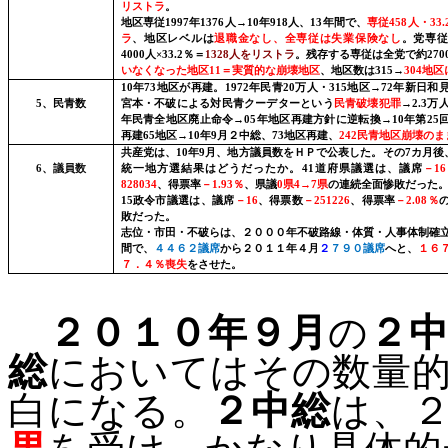
リストラ
。
地区専従
1997
年
1376
人→
10
年
918
人、
13
年間
で、
専従
458
人・
33.
ラ
、地区レベルは
退職金なし、全専従は失業保険なし
。党専
4000
人×
33.2
％＝
1328
人をリストラ
。残存する専従は全党で約
270
いなくなった地区
11
＝実質的な崩壊地区
、地区数は
315
→
304
地区
10
年
73
地区が再建。
1972
年民青
20
万人・
315
地区→
72
年新日和
5
、民青数
宮本・不破による対民青クーデターという
民青破壊犯罪
→
2.3
万
年民青全地区廃止命令→
05
年地区再建方針に逆転換→
10
年第
25
再建
65
地区→
10
年
9
月２中総、
73
地区再建、
242
民青地区崩壊のま
共産党は、
10
年
9
月
、地方議員数をＨＰで公表した。その
7
カ月後
6
、議員数
統一地方選結果はどうだったか。
41
道府県議選
は、議席
－
16
828034
、得票率
－
1.93
％
、県議
0
県
4
→
7
県
の連続全面惨敗だった
15
政令市議選
は、議席
－
16
、得票数
－
251226
、得票率
－
2.08
％
敗だった。
志位・市田・不破らは、
２０００年
不破路線・体質・人事体制確
間
で、
４４６２議席
から２０１１年４月
２
７９０議席
へと、
１６
７．４％喪失
をさせた。
２０１０年９月
の
２
総
においては
その数量
白になる。
２中総
は、