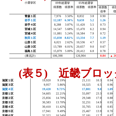
小選挙区
09
年総選挙
05
年総選挙
得票数
得票率
得票数
得票率
得票数
得
倍率
青森１区
7,976
3.50%
8,832
3.8
0.90
岩手１区
12,187
6.30%
9,659
5.2
1.26
岩手４区
8,288
3.87%
11,420
5.5
0.73
宮城１区
14,547
5.68%
15,470
6.2
0.94
宮城４区
11,881
5.24%
16,584
7.9
0.72
秋田１区
15,830
8.82%
13,334
7.7
1.19
山形１区
6,021
2.62%
10,536
4.7
0.57
山形３区
13,789
6.01%
20,657
9.0
0.67
福島１区
15,879
5.09%
20,412
6.8
0.78
(
東北計
)
106,398
126,904
0.84
▲
20
(
表５
)
近畿ブロッ
滋賀１区
19,920
9.19%
21,111
10.3
0.94
滋賀３区
9,957
5.86%
10,325
6.5
0.96
滋賀４区
19,420
9.73%
17,801
9.0
1.09
京都１区
54,605
22.21%
55,097
23.3
0.99
京都２区
25,856
14.70%
29,348
17.0
0.88
京都３区
30,583
13.70%
32,251
14.9
0.95
京都４区
30,410
11.42%
35,705
13.8
0.85
京都５区
17,941
9.49%
25,467
13.9
0.70
京都６区
32,322
10.54%
37,181
12.7
0.87