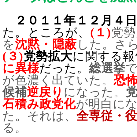
２０１１年１２月４
た。ところが、
(
１
)
党勢
を
沈黙・隠蔽
した。さ
(
３
)
党勢拡大
に関する報
に異様
だった。
総選挙
が色濃く出ていた。
恐
候補
逆戻り
になった。
石積み政党化
が明白に
た。それは、
全専従・
る。