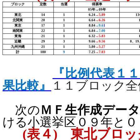
ブロック
定数
当選
得票率
05
年→
09
年
東北
14
1
6.24
→
5.89
13
北関東
20
1
6.64
→
6.26
東京
17
1
8.84
→
9.6
1
南関東
22
1
6.84
→
7.00
東海
21
1
6.32
→
5.83
近畿
29
3
9.66
→
9.56
8
、
19
九州沖縄
21
1
5.80
→
5.27
計
180
9
7.25
→
7.03
『比例代表１
果比較』
１１ブロック全
次の
ＭＦ生作成デー
ける小選挙区０９年と０
(
表４
)
東北ブロッ