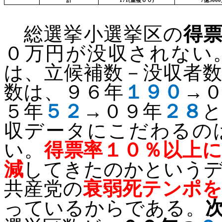
計
171(
重複６０
)
7
億
5000
総選挙小選挙区の
得
０万円が没収されない
は、立候補数－没収者
数は、９６年
１９０
→
５年
５２
→０９年
２８
収データにこだわるの
い。
得票率１０％以上
減
してきたのかという
共産党の
衰弱死テンポ
っているからである。