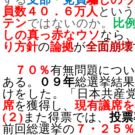
員数４０．６万人
とい
テン
ではないのか。
比
しの真っ赤なウソ
なら
り方針
の
論拠
が
全面崩壊
７０％
有無問題につ
ある。
０９年
総選挙結
けをした。「
日本共産
席
を獲得し、
現有議席を
(
２
)
また得票では、
投票
前回総選挙の
７・２５