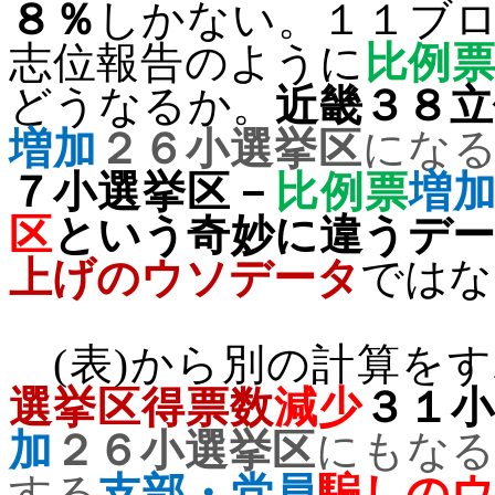
８％
しかない。１１ブ
志位報告のように
比例
どうなるか。
近畿３８立
増加
２６小選挙区
にな
７小選挙区－
比例票
増
区
という奇妙に違うデ
上げのウソデータ
ではな
(
表
)
から別の計算をす
選挙区得票数
減少
３１小
加
２６小選挙区
にもな
する
支部・党員
騙しのウ