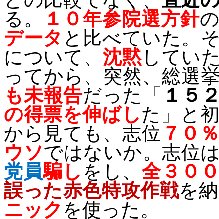
る。
１０年参院選方針
データ
と比べていた。
について、
沈黙
してい
ってから、突然、総選
も未報告
だった「
１５
の得票を伸ばし
た」と
から見ても、志位
７０
ウソ
ではないか。志位
党員
騙し
をし、
全３０
誤った赤色特攻作戦
を納
ニック
を使った。