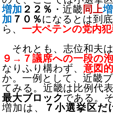
増加
２２％
・近畿
同上
加
７０％
になるとは到
ら、
一大ペテンの党内犯
それとも、志位和夫は
９→７議席への一段の
なりふり構わず、
意図
か。一例として、近畿
てみる。近畿は比例代
最大ブロック
である。
増加は、
７小選挙区だ