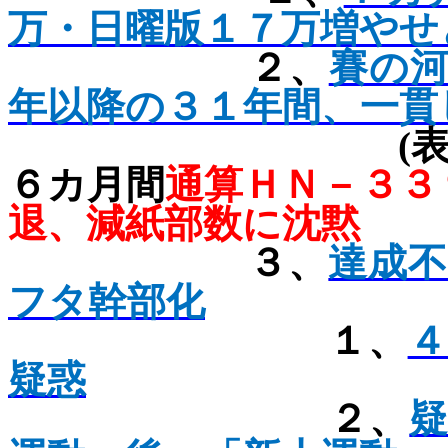
万・日曜版１７万増やせ
２、
賽の
年以降の３１年間、一貫
(
６カ月間
通算ＨＮ－３
退、減紙部数に沈黙
３、
達成
フタ幹部化
１、
４
疑惑
２、