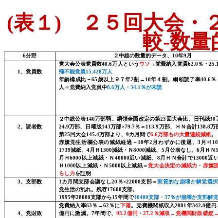
(
表１
)
２５回大会・２
較
-
数量
6
分野
２中総の数量的データ、
10
年
9
月
党大会公表党員数
40.6
万人という
ウソ
→党費納入党員
62.0
％・
25.
1
、党員数
帰不能党員
15.428
万人
年齢構成比－
65
歳以上９７年
2
割→
10
年４割。綱領読了率
40.6
％
人＝党費納入党員
中
8.6
万人・
34.1
％が未読
２中総公表
140
万部弱。綱領全面改定の第
23
回大会比、日刊紙
30
2
、読者数
24.9
万部、日曜版
143
万部×
79.7
％＝
113.9
万部、ＨＮ合計
138.8
万
第
25
回大会
145.4
万部より、
9
カ月間
で
6.6
万部もの大量連続減紙
。
赤旗党生活欄公表の
減紙経過
－
10
年
2
月わずかに後退、
3
月Ｈ
1
1739
減紙、
4
月Ｈ
1300
減紙・Ｎ
8000
減紙、
5
月公表なし、
6
月ＨＮ
月Ｈ
6000
以上減紙・Ｎ
40000
近い減紙、
8
月ＨＮ合計で
13000
近
Ｈ
1000
以上減紙・Ｎ
5000
以上減紙＝
党大会決定の減紙力・赤旗
らし力
を証明
3
、支部数
1
カ月間支部会議なし
20
％×
22000
支部＝
実質的な崩壊か解党選
党生活の乱れ。残存
17600
支部。
1995
年
28000
支部から
15
年間
で
10400
支部・
37
％が崩壊か支部解
党費納入率
63
％→
62
％に
下落
。党費機関紙収入
2001
年
342.8
億円
4
、党財政
億円に激減。
7
年間
で、
93.2
億円・
27.2
％減収→党機関財政破綻