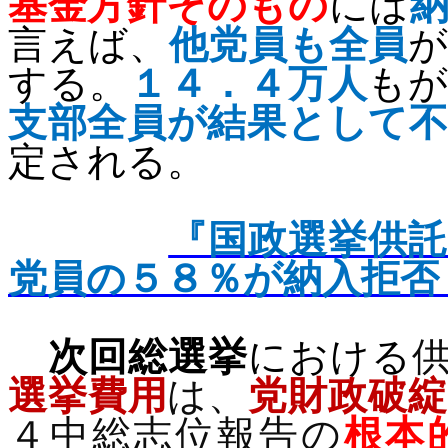
基金方針そのもの
には
言えば、
他党員も全員
する。
１４．４万人
もが
支部全員が結果として
定される。
『国政選挙供
党員の５８％が納入拒否
次回総選挙
における
選挙費用
は、
党財政破
４中総志位報告の
根本