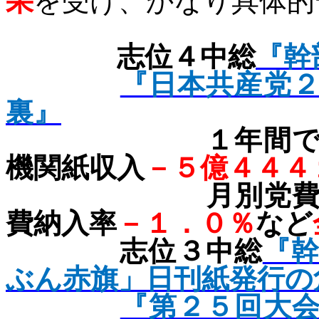
果
を受け、かなり具体的
志位４中総
『幹
『日本共産党
裏』
１年間で、党
機関紙収入
－５億４４４
月別党費納入
費納入率
－１．０％
など
志位３中総
『
ぶん赤旗」日刊紙発行の
『第２５回大