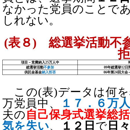
なかった党員のことで
しれない。
(
表８
)
総選挙活動不参
拒
項目－党費納入
25
万人中
総選挙活動
不参加
09
年総選挙
12
日
供託金基金
納入拒否
06
年第
24
回大会
この
(
表
)
データは何を
万党員中、
１７．６万
夫の
自己保身式選挙総
気を失い
、
１２日
で
日