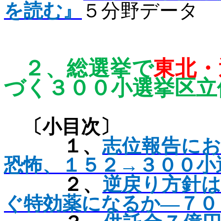
を読む』
５分野データ
２、
総選挙で
東北・
づく３００
小選挙区立
〔小目次〕
１、
志位報告に
恐怖、１５２→３００小
２、
逆戻り方針
ぐ特効薬になるか―７０