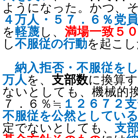
ようになった。かつ、
４万人・５７．６％党
を
軽蔑
し、
満場一致５
し
不服従の行動
を起こし
納入拒否・不服従を
万人
を、
支部数
に換算
ないとしても、機械的
７．６％≒
１２６７２支
不服従を公然としてい
定でないとしても、
支