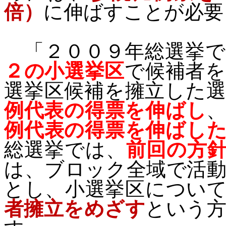
倍）
に伸ばすことが必要
「２００９年総選挙で
２の小選挙区
で候補者
選挙区候補を擁立した
例代表の得票を伸ばし
例代表の得票を伸ばし
総選挙では、
前回の方
は、ブロック全域で活
とし、小選挙区につい
者擁立をめざす
という