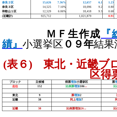
奈良２区
15,626
7.36%
12,657
6.1
1.23
奈良３区
14,525
7.10%
18,096
9.2
0.80
和歌山１区
12,529
6.06%
18,418
9.3
0.68
(
近畿計
)
925,712
1,021,879
0.91
ＭＦ生作成
『
績』
小選挙区
０９年
結果
(
表６
)
東北・近畿ブロ
区得
ブロック
立候補
得票
増加
小選挙区
票
志位
152
比例票
増加
106
←
比
東北
9
票
増加
2
近畿
38
同上
増加
7
近畿
38
比例票増加
26
←
比