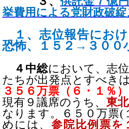
３、
供託金７億
挙費用による党財政破綻
１、
志位報告におけ
恐怖、１５２→３００
４中総
において、志
たちが出発点とすべき
３５６万票（６・１％）
現有９議席のうち、
東
なります。６５０万票
(
めには、
参院比例票を