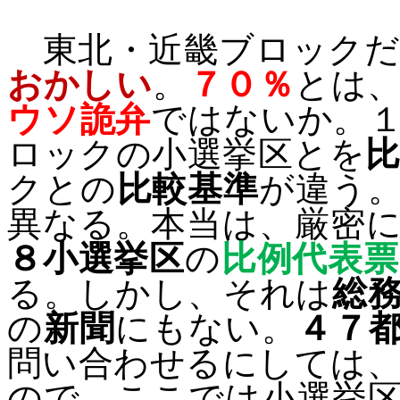
東北・近畿ブロックだ
おかしい
。
７０％
とは
ウソ詭弁
ではないか。
ロックの小選挙区とを
クとの
比較基準
が違う
異なる。本当は、厳密
８小選挙区
の
比例代表
る。しかし、それは
総
の
新聞
にもない。
４７
問い合わせるにしては
ので、ここでは小選挙