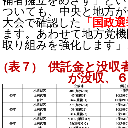
補者擁立をめざす」とい
ついても、中央と地方が
大会で確認した
「国政選
ます。あわせて地方党機
取り組みを強化します」
(
表７
)
供託金と没収者
が没収、６
立候補
供託
小選挙区
300(
単独
269)
9
億
03
年
比例代表
47(
重複
31)
1
億
8900
合計
347(
重複
31)
10
億
890
小選挙区
275(
単独
253)
8
億
2500
05
年
比例代表
39(
重複
22)
1
億
6800
計
314(
重複
22)
9
億
9300
小選挙区
１５２
(
単独９
2)
2
億
7600
09
年
比例代表
79(
重複６０
)
4
億
7400