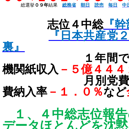
総選挙
０９年
結果
総務省
朝日
読売
毎日
中
志位４中総
『幹
『日本共産党
裏』
１年間で、党
機関紙収入
－５億４４４
月別党費納入
費納入率
－１．０％
など
１、
４中総志位報告
データ
ほとんどを沈黙