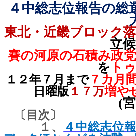
４中総志位報告の総
東北・近畿ブロック落
立候
賽の河原の石積み政
を
トゥ
７カ月
１２年７月まで
増や
日曜版
１７万
(
宮
〔目次〕
１、
４中総志位