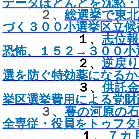
データほとんどを沈黙・
２、
総選挙で東
づく３００小選挙区立候
１、
志位
恐怖、１５２→３００小
２、
逆戻
選を防ぐ特効薬になるか
３、
供託
挙区選挙費用による党財
３、
賽の河原の
全専従・役員をトゥフタ
１、
７カ