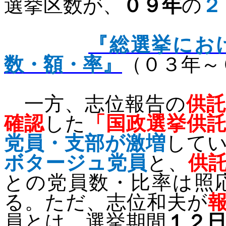
選挙区数が、
０９年
の
２
『総選挙にお
数・額・率』
（０３年～
一方、志位報告の
供
確認
した
「国政選挙供
党員・支部が激増
して
ボタージュ党員
と、
供
との党員数・比率は照
る。ただ、志位和夫が
員とは、選挙期間
１２