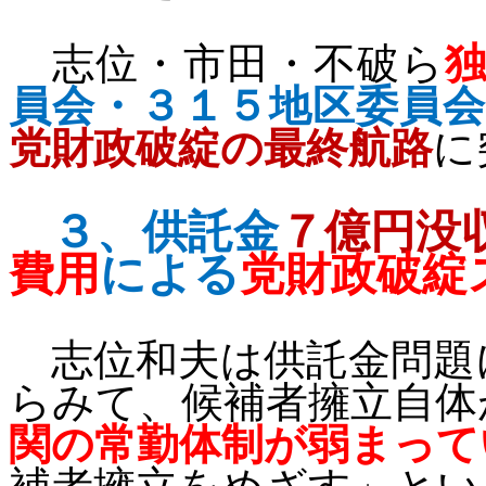
志位・市田・不破ら
員会・３１５地区委員会
党財政破綻の最終航路
に
３、
供託金
７億円没
費用
による
党財政
破綻
志位和夫は供託金問題
らみて、候補者擁立自体
関の常勤体制が弱まって