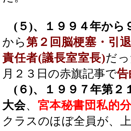
(
５
)
、１９９４年から
から
第２回脳梗塞・引
責任者
(
議長室室長
)
だっ
月２３日の赤旗記事で
告
(
６
)
、１９９７年第２
大会
、
宮本秘書団私的
クラスのほぼ全員が、