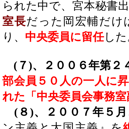
られた中で、宮本秘書
室長
だった岡宏輔だけ
り、
中央委員に留任
した
(
７
)
、２００６年第２
部会員５０人の一人に昇
れた「中央委員会事務室
(
８
)
、２００７年５月
ン主義と大国主義』を