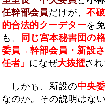
任幹部会員
だけが、
不
的合法的クーデター
を
も、
同じ宮本秘書団の
委員→幹部会員・新設
任者」
になぜ
大抜擢
され
しかも、新設の
中央
なのか。その説明はな