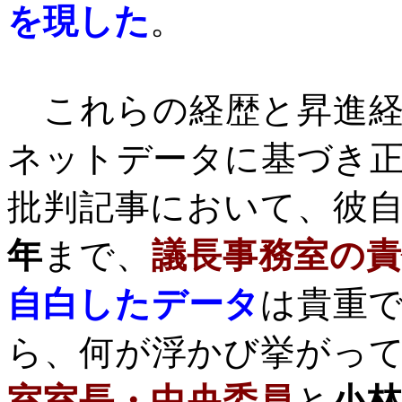
を現した
。
これらの経歴と昇進経
ネットデータに基づき
批判記事において、彼
年
まで、
議長事務室の責
自白したデータ
は貴重
ら、何が浮かび挙がっ
室室長・中央委員
と
小