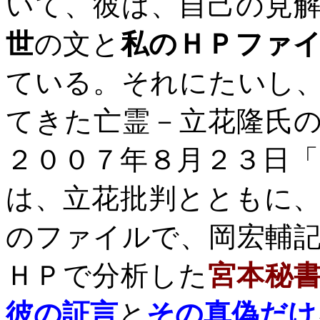
いて、彼は、自己の見
世
の文と
私のＨＰファ
ている。それにたいし
てきた亡霊－立花隆氏の
２００７年８月２３日
は、立花批判とともに
のファイルで、岡宏輔
ＨＰで分析した
宮本秘
彼の証言
と
その真偽だけ