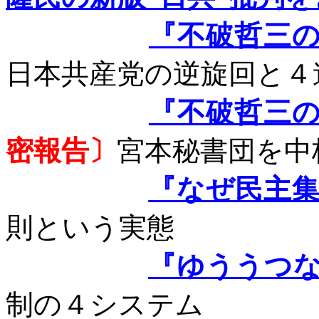
『不破哲三
日本共産党の逆旋回と４
『不破哲三
密報告〕
宮本秘書団を中
『なぜ民主
則という実態
『ゆううつ
制の４システム