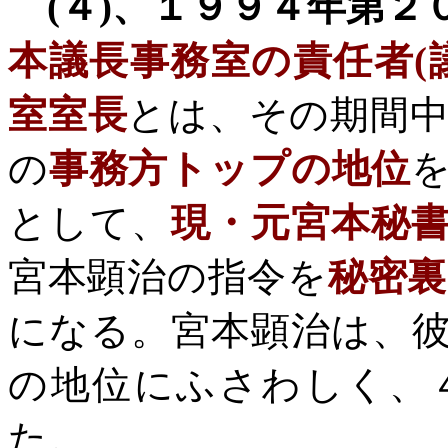
(
４
)
、１９９４年第２
本議長事務室の責任者
(
室室長
とは、その期間
の
事務方トップの地位
として、
現・元宮本秘
宮本顕治の指令を
秘密
になる。
宮本顕治は、
の地位にふさわしく、
た。