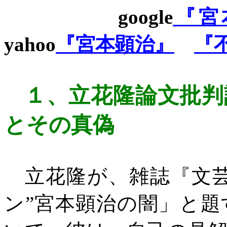
google
『宮
yahoo
『宮本顕
治』
『
１、
立花隆論文批判
とその真偽
立花隆が、雑誌『文芸
ン”宮本顕治の闇」と