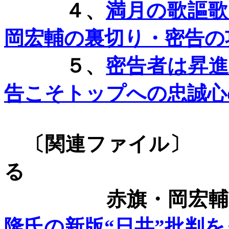
４、
満月の歌謳
岡宏輔の裏切り・密告の
５、
密告者は昇
告こそトップへの忠誠心
〔関連フ
る
赤旗・岡宏輔
隆氏の新版“日共”批判