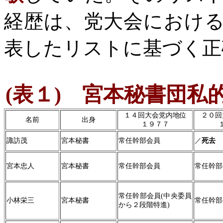
経歴は、党大会におけ
表したリストに基づく正
(
表１
)
宮本秘書団私的
１４回大会党内地位
２０回
名前
出身
１９７７
諏訪茂
宮本秘書
常任幹部会員
／
死去
宮本忠人
宮本秘書
常任幹部会員
常任幹部
常任幹部会員
(
中央委員
小林栄三
宮本秘書
常任幹部
から２段階特進
)