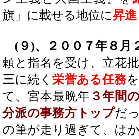
旗」に載せる地位に
昇進
(
９
)
、２００７年８月
頼と指名を受け、立花
三
に続く
栄誉ある任務
を
て、宮本最晩年
３年間
分派の事務方トップ
だ
の筆が走り過ぎて、は