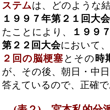
ステム
は、どのような
１９９７年第２１回大
たことにより、
１９９
第２２回大会
において
２回の脳梗塞
とその
時
が、その後、朝日・中
答えているので、正確で
(
表２
)
宮本私的分派