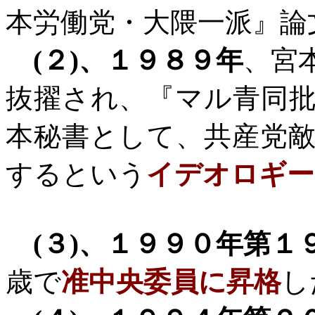
本労働党・大隈一派』論
(
２
)
、１９８９年
、宮
抜擢され、『マル青同
本秘書として、共産党
するという
イデオロギー
(
３
)
、１９９０年第１
歳で
准中央委員に昇格
し