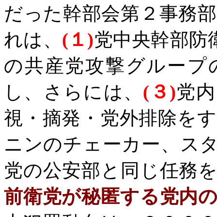
だった
幹部会第２事務
れは、
(
１
)
党中央幹部防
の共産党攻撃グループ
し、さらには、
(
３
)
党内
視・摘発・党外排除を
ニンのチェーカー、ス
党の公安部と同じ任務
前衛党が秘匿する党内