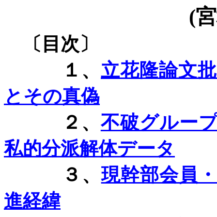
(
宮
〔目次〕
１、
立花隆論文
とその真偽
２、
不破グルー
私的分派解体データ
３、
現幹部会員
進経緯