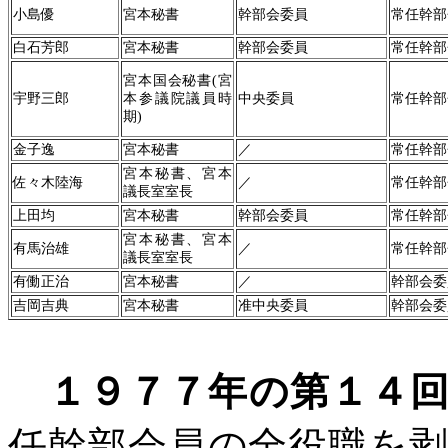
小島優
宮本秘書
幹部会委員
常任幹部
白石芳郎
宮本秘書
幹部会委員
常任幹部
宮本国会秘書
(
宮
宇野三郎
本参議院議員時
中央委員
常任幹部
期
)
金子逸
宮本秘書
／
常任幹部
宮本秘書、宮本
佐々木陸海
／
常任幹部
議長室室長
上田均
宮本秘書
幹部会委員
常任幹部
宮本秘書、宮本
有馬治雄
／
常任幹部
議長室室長
有働正治
宮本秘書
／
幹部会委
吉岡吉典
宮本秘書
准中央委員
幹部会委
１９７７年の第１４
任幹部会員の全役職を