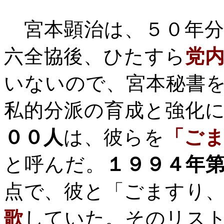
宮本顕治は、５０年分
六全協後、ひたすら
党
いないので、宮本秘書
私的分派の育成と強化
００人
は、彼らを
「ご
と呼んだ。
１９９４年
点で、彼と「ごますり
歌
していた。そのリス