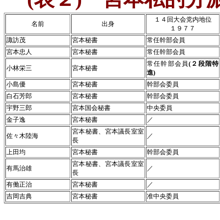
１４回大会党内地位
名前
出身
１９７７
諏訪茂
宮本秘書
常任幹部会員
宮本忠人
宮本秘書
常任幹部会員
常任幹部会員
(
２段階特
小林栄三
宮本秘書
進
)
小島優
宮本秘書
幹部会委員
白石芳郎
宮本秘書
幹部会委員
宇野三郎
宮本国会秘書
中央委員
金子逸
宮本秘書
／
宮本秘書、宮本議長室室
佐々木陸海
／
長
上田均
宮本秘書
幹部会委員
宮本秘書、宮本議長室室
有馬治雄
／
長
有働正治
宮本秘書
／
吉岡吉典
宮本秘書
准中央委員