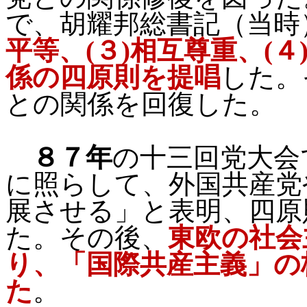
で、胡耀邦総書記（当時
平等、
(
３
)
相互尊重、
(
４
係の四原則を提唱
した。
との関係を回復した。
８７年
の十三回党大会
に照らして、外国共産党
展させる」と表明、四原
た。その後、
東欧の社会
り、「国際共産主義」の
た
。