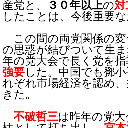
産党と、
３０年以上
の
対
したことは、今後重要な
この間の両党関係の変
の思惑が結びついて生ま
年の党大会で長く党を指
強要
した。中国でも鄧小
れぞれ市場経済を認め、
きた。
不破哲三
は昨年の党大
柱として打ち出し、
宮本