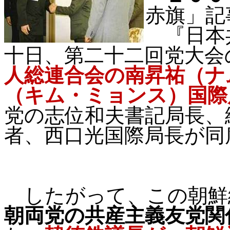
赤旗」記
『日本
十日、第二十二回党大会
人総連合会の南昇祐（ナ
（キム・ミョンス）国際
党の志位和夫書記局長、
者、西口光国際局長が同
したがって、この朝鮮
朝両党の共産主義友党関