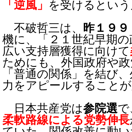
「逆風」
を受けるという
不破哲三は、
昨１９９
機に、「２１世紀早期の
広い支持層獲得に向けて
ためにも、外国政府や政
「普通の関係」を結び、
力をアピールすることが
日本共産党は
参院選
で
柔軟路線による党勢伸長
ていた。関係改善に動い