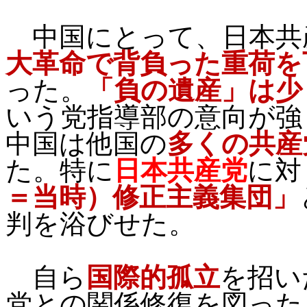
中国にとって、日本共
大革命で背負った重荷を
った。
「負の遺産」は少
いう党指導部の意向が強
中国は他国の
多くの共産
た。特に
日本共産党
に対
＝当時）修正主義集団」
判を浴びせた。
自ら
国際的孤立
を招い
党との関係修復を図った