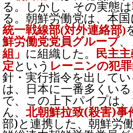
る。しかし、その実態は
る。朝鮮労働党は、本国
統一戦線部
(
対外連絡部
)
鮮労働党党員グループ
、
組織した。
民主主
組」
に
定
という
レーニンの犯罪
針・実行指令を出してい
は、日本に一番多くいる
で、この上下パイプは、
ん、
北朝鮮拉致
(
殺害
)
事
部
)
と連携した、朝鮮労