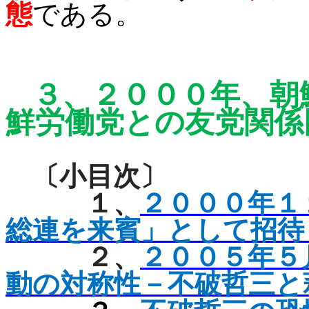
態
である。
３、
２０００年、朝
鮮労働党
との友党関係
〔小目次〕
１、
２０００年１
総連を来賓」として招待
２、
２００５年５
動の対称性－不破哲三と