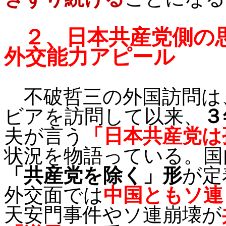
２、
日本共産党側の
外交能力アピール
不破哲三の外国訪問は
ビアを訪問して以来、
３
夫が言う
「日本共産党は
状況を物語っている。国
「共産党を除く」形
が定
外交面では
中国ともソ連
天安門事件やソ連崩壊が