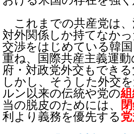
これまでの共産党は、
対外関係しか持てなかっ
交渉をはじめている韓国
重ね、国際共産主義運動
府・対政党外交もできる
しかし、そうした外交を
ルン以来の伝統や党の
組
当の脱皮のためには、
閉
利より義務を優先する
党