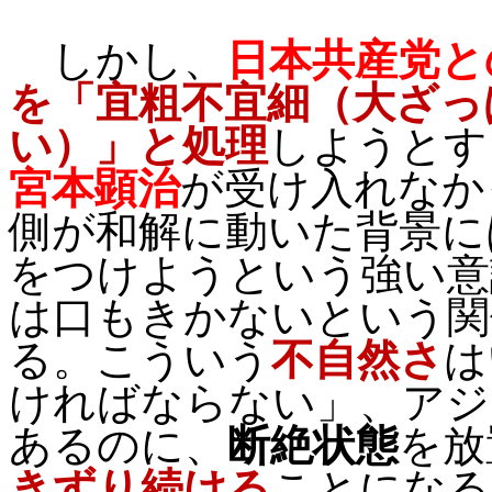
しかし、
日本共産党と
を「宜粗不宜細（大ざっ
い）」と処理
しようとす
宮本顕治
が受け入れなか
側が和解に動いた背景に
をつけようという強い意
は口もきかないという関
る。こういう
不自然さ
は
ければならない」、アジ
あるのに、
断絶状態
を放
きずり続ける
ことになる