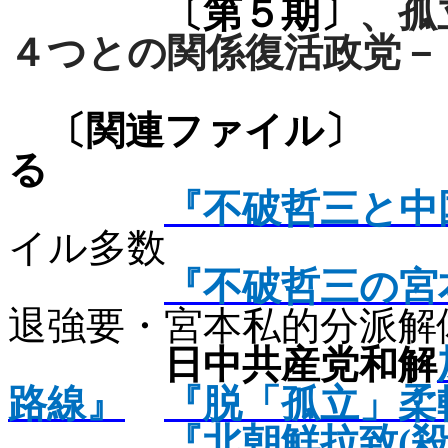
〔第５期〕
、孤
４つとの関係復活政党－
〔関連ファ
る
『不破哲三と中
イル多数
『不破哲三の宮
退強要・宮本私的分派解
日中共産党和解
路線』
『脱「孤立」柔
『北朝鮮拉致(
殺