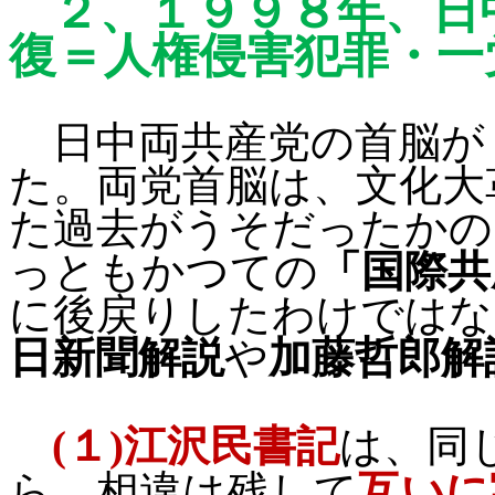
２、
１９９８年、日
復＝人権侵害犯罪
・一
日中両共産党の首脳が
た。両党首脳は、文化大
た過去がうそだったかの
っともかつての
「国際共
に後戻りしたわけではな
日新聞解説
や
加藤哲郎解
同
(
１
)
江沢民書記
は、
ら、相違は残して
互いに