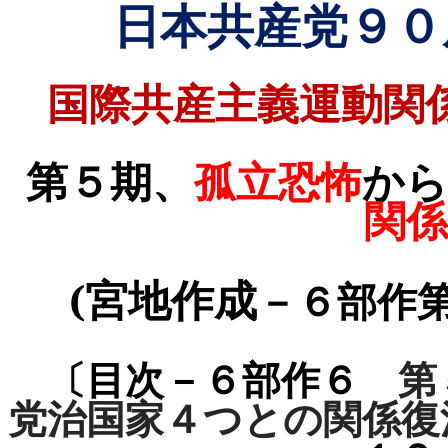
日本共産党９０
国際共産主義運動関
第５期、
孤立恐怖
から
関係
(
宮地作成
－６部作
〔目次－６部作６
第
党治国家４つとの関係復