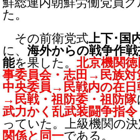
鮮総連内朝鮮労働党員グ
た。
その前衛党式
上下･国
に、
海外からの戦争作戦
能
を果した。
北京機関徳
事委員会・志田→民族対
中央委員→民戦内の在日
→民戦・祖防委・祖防隊
武力かく乱武装闘争指令
っていた。上級機関の決
関係と同一
である。