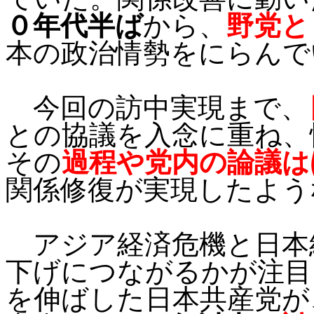
０年代半ば
から、
野党と
本の政治情勢をにらんで
今回の訪中実現まで、
との協議を入念に重ね、
その
過程や党内の論議は
関係修復が実現したよう
アジア経済危機と日本
下げにつながるかが注目
を伸ばした日本共産党が