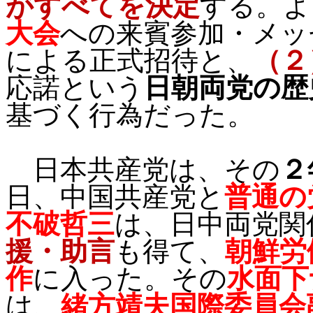
がすべてを決定
する。よ
大会
への来賓参加・メッ
による正式招待と、
（２
応諾という
日朝両党の歴
基づく行為だった。
日本共産党は、その
２
日、中国共産党と
普通の
不破哲三
は、日中両党関
援・助言
も得て、
朝鮮労
作
に入った。その
水面下
は、
緒方靖夫国際委員会