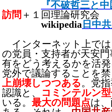
『不破哲三と中
訪問
＋１回理論研究会
wikipedia
日中共
インターネット上では
の党員・支持者が天安門
有をどう考えるかを活発
党外で議論することを禁
上崩壊しつつある
。党指
認識と、
コミンテルン型
いる。
最大の問題点
は、