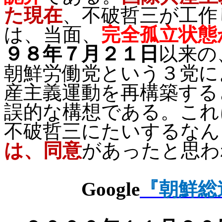
た現在
、不破哲三が工作
は、当面、
完全孤立状態
９８年７月２１日
以来の
朝鮮労働党という３党に
産主義運動を再構築する
誤的な構想である。これ
不破哲三にたいするなん
は、同意
があったと思わ
Google
『朝鮮総