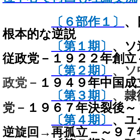
〔６部作１〕
、
根本的な逆説
〔第１期〕
、ソ
従政党－１９２２年創立
〔第２期〕
、ソ
政党－
１９４９年中国成
〔第３期〕
、
隷
党－
１９６７年決裂後～
〔第４期〕
、
ユ
逆旋回→再孤立－
～９７