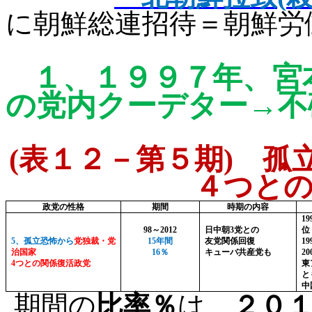
に朝鮮総連招待＝朝鮮労
１、
１９９７年、宮
の党内クーデター→不
(
表１２－第５期
)
孤
４つとの
政党の性格
期間
時期の内容
19
98
～
2012
日中朝
3
党との
位
5
、孤立恐怖から
党独裁・党
15
年間
友党関係回復
19
治国家
16
％
キューバ共産党も
20
4
つとの関係復活政党
東
と
中
期間の
比率％
は、
２０