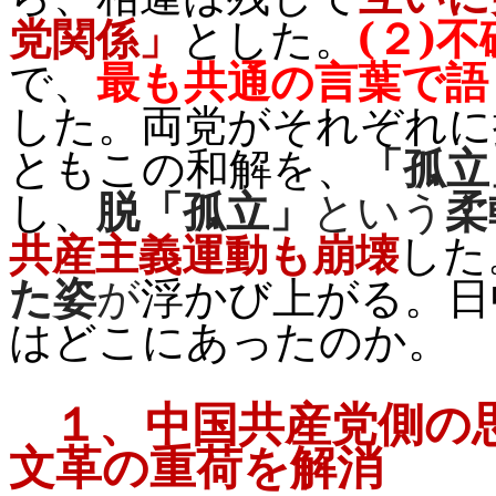
党関係」
とした。
(
２
)
不
で、
最も共通の言葉で語
した。両党がそれぞれに
ともこの和解を、
「孤立
し、
脱「孤立」
という
柔
共産主義運動も崩壊
した
た姿
が
浮かび上がる。
日
はどこにあったのか。
１、
中国共産党側の
文革の重荷を解消