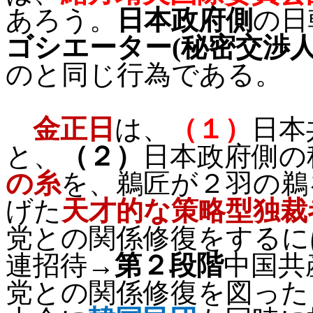
あろう。
日本政府側
の日
ゴシエーター
(
秘密交渉
のと同じ行為である。
金正日
は、
（１）
日本
と、
（２）
日本政府側の
の糸
を、鵜匠が２羽の鵜
げた
天才的な策略型独裁
党との関係修復をするに
連招待
→第２段階
中国共
党との関係修復を図った