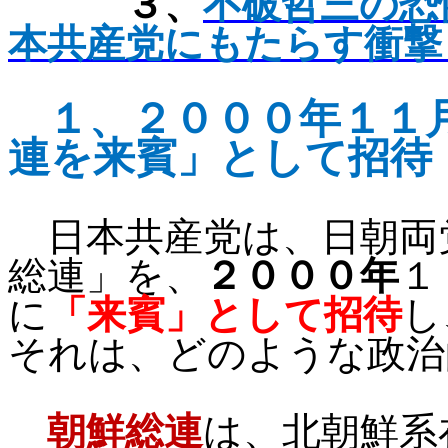
３、
不破哲三の恐
本共産党にもたらす衝撃
１、
２０００年１１
連を来賓」として招待
日本共産党は、日朝両
総連」を、
２０００年
１
に
「来賓」として招待
し
それは、どのような政治
朝鮮総連
は、北朝鮮系