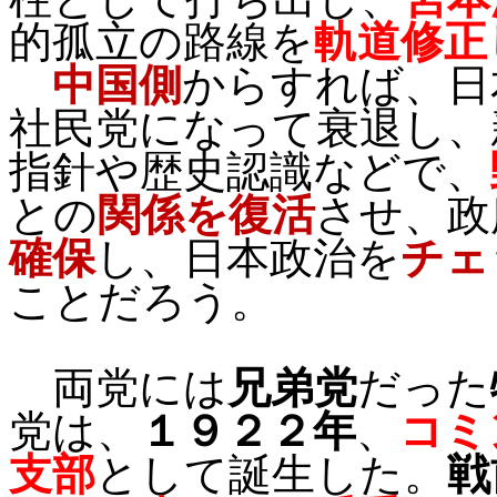
的孤立の路線を
軌道修正
中国側
からすれば、日
社民党になって衰退し、
指針や歴史認識などで、
との
関係を復活
させ、政
確保
し、日本政治を
チェ
ことだろう。
両党には
兄弟党
だった
党は、
１９２２年
、
コミ
支部
として誕生した。
戦