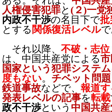
ある。それは、
中国共産
人権侵害犯罪
と
(
２
)
一党
内政不干渉
の名目下で
批
とする
関係復活レベル
で
それ以降、
不破・志位
は、中国共産党による
市
国家という犯罪システム
度もない
。
チベット問題
鉄道事故
などで、
報道す
発表レベルの記事
を
転載
政不干渉
という
中国共産