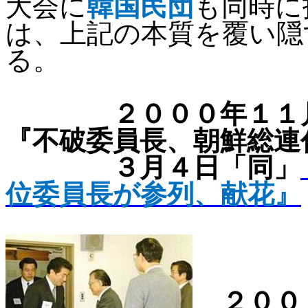
大会に
韓国民団
も同時に
は、上記の本質を覆い隠
る。
２０００年１１
『不破委員長、朝鮮総連
３月４日「同」
位委員長が
参列、献花』
２００