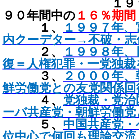
１９９８～
９０年間中の
１６％期間
１、
１９９７年、
内クーデター→不破・志
２、
１９９８年、
復＝人権犯罪・一党独裁
３、
２０００年、
鮮労働党との友党関係回
４、
党独裁・党治
ーバ共産党・朝鮮労働党
５、
中国共産党・
位中心で何回も理論交流