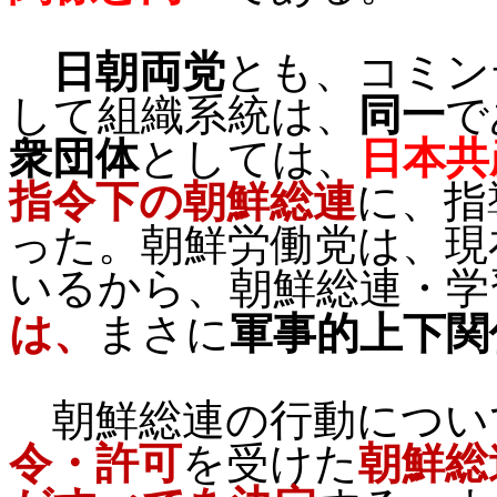
日朝両党
とも、コミン
して組織系統は、
同一
で
衆団体
としては、
日本共
指令下の朝鮮総連
に、指
った。朝鮮労働党は、現
いるから、朝鮮総連・学
は、
まさに
軍事的上下関
朝鮮総連の行動につい
令・許可
を受けた
朝鮮総