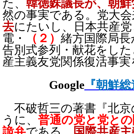
た、
韓徳銖議長が、朝鮮
然の事実である。党大会
去
にたいし、日本共産党
電・
（２）
緒方国際局長
告別式参列・献花をした
産主義友党関係復活事実
Google
『朝鮮総
不破哲三の著書『北京
うに、
普通の党と党との
詭弁
である。
国際共産主