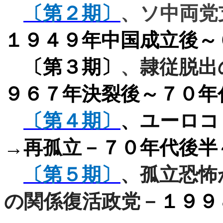
〔第２期〕
、ソ中両党
１９４９年中国成立後～
〔第３期〕
、
隷従脱出
９６７年決裂後～７０年
〔第４期〕
、
ユーロコ
→再孤立－
７０年代後半
〔第５期〕
、孤立恐怖
の関係復活政党－
１９９