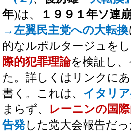
年
)
は、
１９９１年ソ連
→左翼民主党への大転換
的なルポルタージュをし
際的犯罪理論
を検証し、
た。詳しくはリンクにあ
書く。これは、
イタリア
まらず、
レーニンの国際
告発
した党大会報告だっ