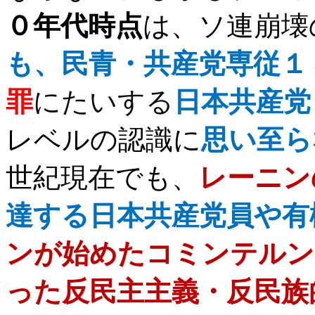
０年代時点
は、ソ連崩壊
も、民青・共産党専従１
罪
にたいする
日本共産党
レベルの認識に
思い至ら
世紀現在でも、
レーニン
達する日本共産党員や有
ンが始めたコミンテルン
った反民主主義・反民族