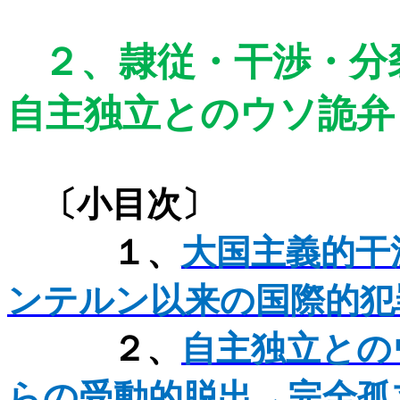
２、
隷従・干渉・分
自主独立とのウソ詭弁
〔小目次〕
１、
大国主義的干
ンテルン以来の国際的犯
２、
自主独立との
らの受動的脱出→完全孤