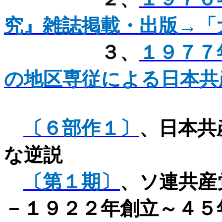
究』雑誌掲載・出版→「
３、
１９７７
の地区専従による日本共
〔６部作１〕
、日本共
な逆説
〔第１期〕
、ソ連共産
－１９２２年創立～４５