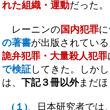
れた組織・運動
だった。
レーニンの
国内犯罪
に
の著書
が出版されている
詭弁犯罪・大量殺人犯罪
で検証
してきた。しかし
は、
下記３冊以外
まだほ
(
１
)
、日本研究者では