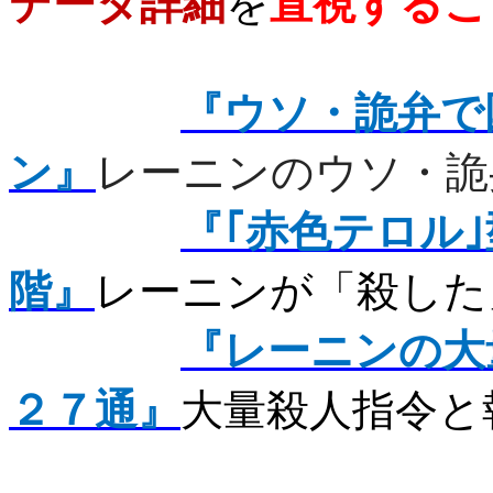
データ詳細
を
直視するこ
『ウソ・詭弁で
ン』
レーニンのウソ・詭
『｢赤色テロル
階』
レーニンが
「殺した
『レーニンの大
２７通』
大量殺人指令と