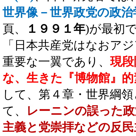
世界像－世界政党の政治
頁、
１９９１年
)
が最初
「日本共産党はなおアジ
重要な一翼であり、
現段
な、生きた『博物館』的
して、第４章・世界綱領
て、
レーニンの誤った政
主義と党崇拝などの反民