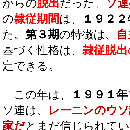
からの
脱出
だった。
ソ連
の
隷従期間
は、
１９２２
た。
第３期
の特徴は、
自
基づく性格は、
隷従脱出
定できる。
この年は、
１９９１年
ソ連は、
レーニンのウソ
家だ
とまだ信じられてい