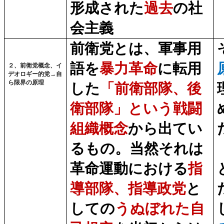
形成された
過去
の社
会主義
前衛党とは、軍事用
語
を
暴力革命
に転用
２、前衛党概念、イ
デオロギー的党
→自
ら限界の原理
した
「前衛部隊、後
衛部隊」という戦闘
組織概念
から出てい
るもの。当然それは
革命運動における
指
導部隊、指導政党
と
しての
うぬぼれた自