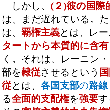
しかし、
(
２
)
彼の国際
は、まだ遅れている。た
は、
覇権主義
とは、レー
タートから本質的に含有
く。それは、レーニン・
部を
隷従
させるという
国
従
とは、
各国支部
の
路線
る
全面的支配権
を
強要
す