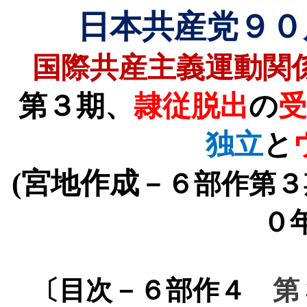
日本共産党９０
国際共産主義運動関
第３期、
隷従脱出
の
独立
と
(
宮地作成
－６部作第３
０
〔目次－６部作４
第