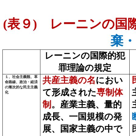
(
表９
)
レーニンの国際
棄・
レーニンの国際的犯
罪理論の規定
１、社会主義観、革
共産主義の名
におい
命路線、政治・経済
の漸次的な民主主義
て形成された
専制体
化
制
。
産業主義、量的
成長、一国規模の発
展、国家主義の中で