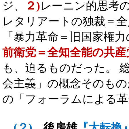
ジ、
２
)
レーニン的思考
レタリアートの独裁＝全
「暴力革命＝旧国家権力
前衛党＝全知全能の共産
も、迫るものだった。 
会主義」の概念そのもの
の「フォーラムによる革
(
２
)
、
後房雄
『大転換