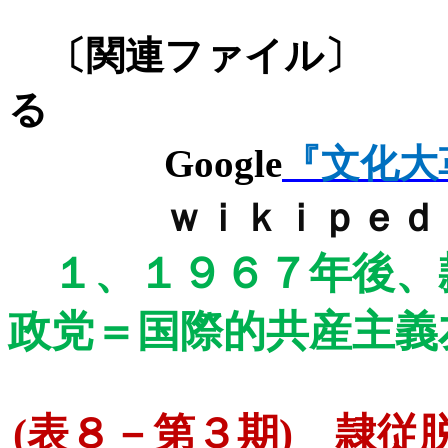
〔関連ファ
る
Google
『文化大
ｗｉｋｉｐｅｄ
１、
１９６７年後、
政党＝国際的共産主義
(
表８－第３期
)
隷従