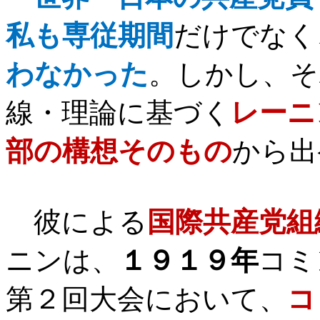
私も専従期間
だけでなく
わなかった
。しかし、そ
線・理論に基づく
レーニ
部の構想そのもの
から出
彼による
国際共産党組
ニンは、
１９１９年
コミ
第２回大会において、
コ