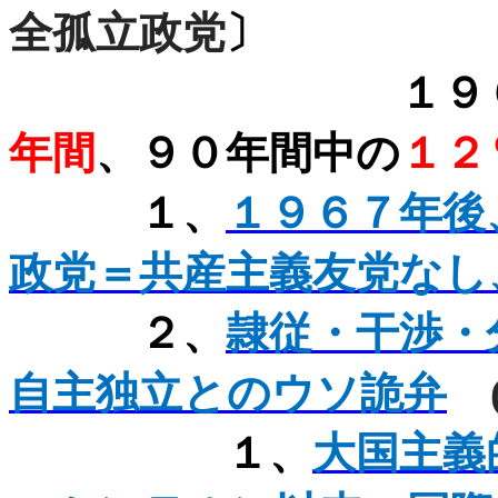
全孤立政党
〕
１９６７～
年間
、９０年間中の
１２
１、
１９６７年後
政党＝共産主義友党なし
２、
隷従・干渉・
自主独立とのウソ詭弁
１、
大国主義