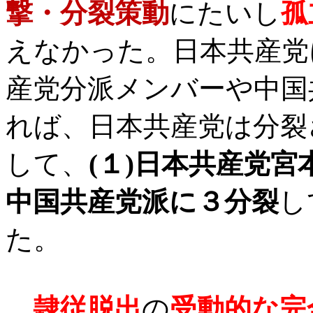
撃・分裂策動
にたいし
孤
えなかった。日本共産党
産党分派メンバーや中国
れば、日本共産党は分裂
して、
(
１
)
日本共産党宮
中国共産党派に３分裂
し
た。
隷従脱出
の
受動的な完