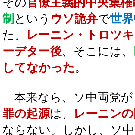
その
官僚主義的中央集権
制
という
ウソ詭弁
で
世界
た。
レーニン・トロツキ
ーデター後
、そこには、
してなかった
。
本来なら、ソ中両党が
罪の起源
は、
レーニンの
ならない。しかし、ソ中