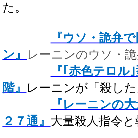
た。
『ウソ・詭弁で
ン』
レーニンのウソ・詭
『｢赤色テロル
階』
レーニンが
「殺した
『レーニンの大
２７通』
大量殺人指令と