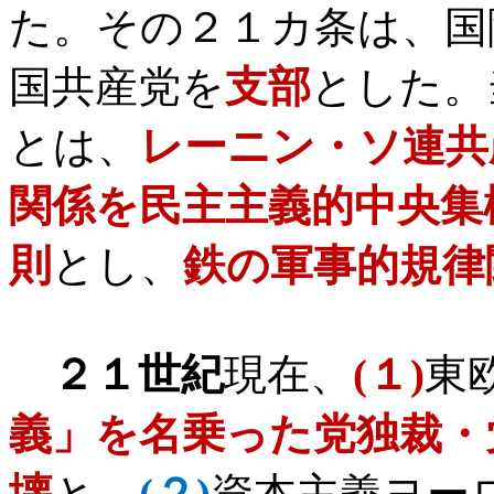
た。その２１カ条は、国
国共産党を
支部
とした。
とは、
レーニン・ソ連共
関係を民主主義的中央集
則
とし、
鉄の軍事的規律
２１世紀
現在、
(
１
)
東
義」を名乗った党独裁・
壊
と、
(
２
)
資本主義ヨー