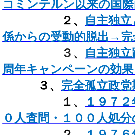
コミンテルン以来の国際
２、
自主独立
係からの受動的脱出→完
３、
自主独立
周年キャンペーンの効果
３、
完全孤立政党
１、
１９７２
０人査問・１００人処分
２、
１９７６