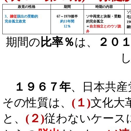
政党の性格
期間
時期の内容
ソ
3
、
隷従
脱出の受動的
67
～
1970
後半
ソ中両党と決裂・受動
毛
完全孤立政党
約
11
年間
的完全孤立
19
12
％
＝
自主独立とのウソ詭
隷
弁
期間の
比率％
は、
２０
１９６７年
、日本共産
その性質は、
(
１
)
文化大
と、
(
２
)
従わないケース