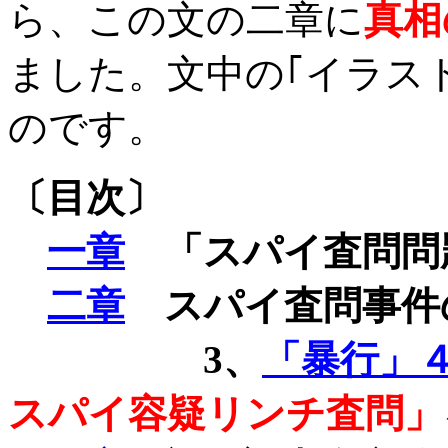
ら、この文の二章に
真相
ました。文中の｢イラス
のです。
〔目次〕
一章
「スパイ査問問
二章
スパイ査問事件
3
、
「暴行」
スパイ容疑リンチ査問」