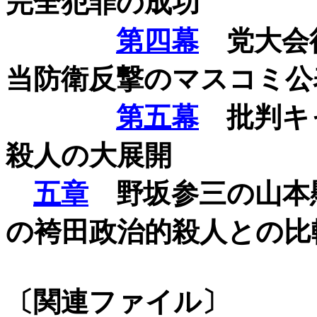
完全犯罪の成功
第四幕
党大会後
当防衛反撃のマスコミ公
第五幕
批判キ
殺人の大展開
五章
野坂参三の山本
の袴田政治的殺人との比
〔関連ファイル〕