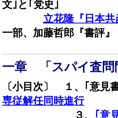
文｣と｢党史｣
立花隆『日本共
一部、加藤哲郎『書評』
一章 「スパイ査問
〔小目次〕 １、｢意見
専従解任同時進行
３、
｢意