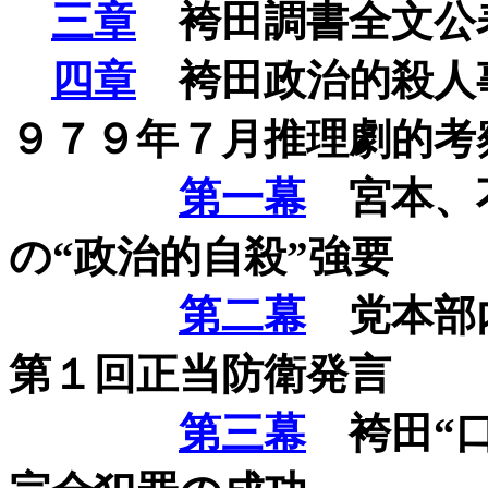
三章
袴田調書全文公
四章
袴田政治的殺人
９７９年７月推理劇的考
第一幕
宮本、
の“政治的自殺”強要
第二幕
党本部内
第１回正当防衛発言
第三幕
袴田“口