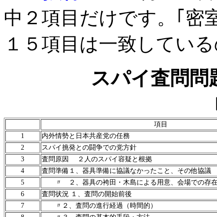
中２項目だけです。｢密室
１５項目は一致している
スパイ査問問
項目
1
内外情勢と日本共産党の任務
2
スパイ挑発との闘争での党方針
3
査問原因 ２人のスパイ容疑と根拠
4
査問準備１、器具準備に協議なかったこと、その他協議
5
〃 ２、器具の袴田・木島による用意、会場での存
6
査問状況 １、査問の開始前後
7
〃２、査問の進行経過（時間的）