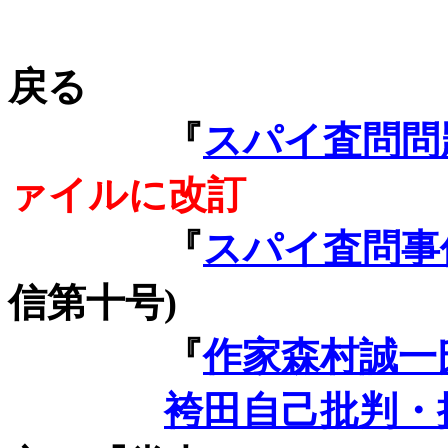
戻る
『
スパイ査問問
ァイルに改訂
『
スパイ査問事
信第十号
)
『
作家森村誠一
袴田自己批判・