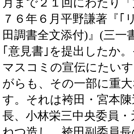
月まで２１回にわたり「
７６年６月平野謙著『｢
田調書全文添付
)
』
(
三一
｢意見書｣を提出したか
マスコミの宣伝にたいす
がらも、その一部に重大
す。それは袴田・宮本陳
長、小林栄三中央委員・
ねつ造し、袴田副委員長