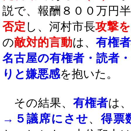
説で、報酬８００万円
否定
し、河村市長
攻撃を
の
敵対的言動
は、
有権者
名古屋の有権者・読者
りと嫌悪感
を抱いた。
その結果、
有権者
は
→５議席にさせ
、
得票