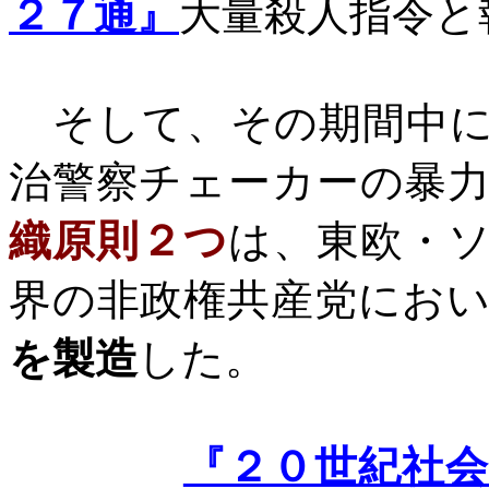
２７通』
大量殺人指令と
そして、その期間中
治警察チェーカーの暴
織原則２つ
は、東欧・
界の非政権共産党にお
を製造
した。
『２０世紀社