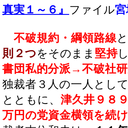
真実１～６』
ファイル
宮
不破規約・綱領路線
則２つ
を
そのまま
堅持
書団私的分派→不破社
独裁者３人の一人とし
とともに、
津久井９８
万円の党資金横領を続