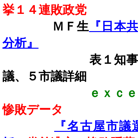
挙１４連敗政党
ＭＦ生
『日本
分析』
表１知事、２県
議、５市議詳細
ｅｘｃ
惨敗データ
『名古屋市議