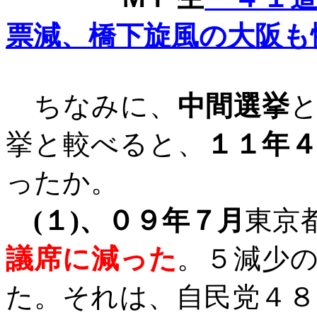
票減、橋下旋風の大阪も
ちなみに、
中間選挙
挙と較べると、
１１年
ったか。
(
１
)
、０９年７月
東京
議席に減った
。５減少
た。それは、
自民党４８