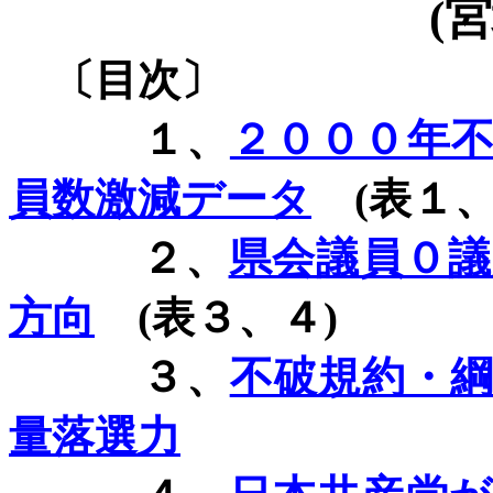
(
宮
〔目次〕
１、
２０００年
員数激減データ
(
表１
２、
県会議員０
方向
(
表３、４
)
３、
不破規約・
量落選力