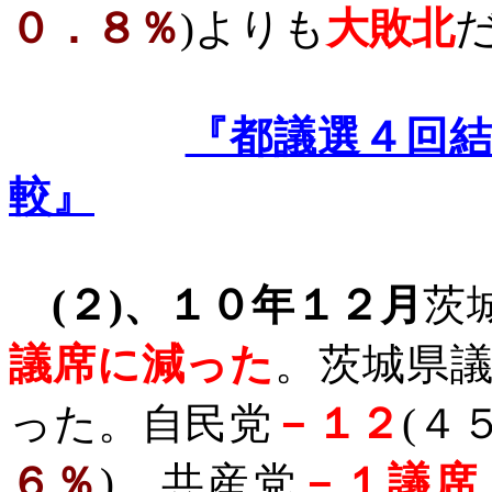
０．８％
)
よりも
大敗北
『都議選４回
較』
(
２
)
、１０年１２月
茨
議席に減った
。茨城県
った。自民党
－１２
(
４
６％
)
、共産党
－１議席