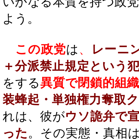
いかなる本質を持つ政
よう。
この政党
は
、
レーニ
＋分派禁止規定という
をする
異質で閉鎖的組
装蜂起・単独権力奪取
れは、彼が
ウソ詭弁で
った
。その実態・真相