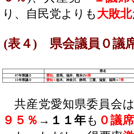
り、自民党よりも
大敗北
(
表４
)
県会議員０議席
県名
07
年県議０
愛知
、群馬、福井、熊本の
4
県
11
年県議０
愛知＋
栃木、神奈川、静岡、三重、滋賀、福岡＝
7
県
共産党愛知県委員会は
９５％
→１１年
も
０議