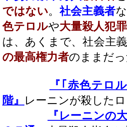
ではない
。
社会主義者
色テロル
や
大量殺人犯
は、あくまで、社会主
の最高権力者
のままだっ
『｢赤色テロ
階』
レーニンが
殺した
ロ
『レーニンの