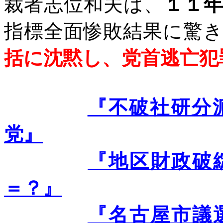
裁者志位和夫は、
１１
指標全面惨敗結果に驚
括に沈黙し、党首逃亡犯
『不破社研分
党』
『地区財政破
＝？』
『名古屋市議