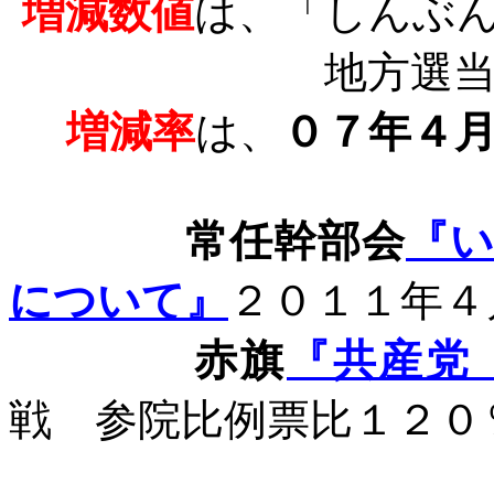
増減数値
は、「しんぶ
地方選
増減率
は、
０７年４
常任幹部会
『
について』
２０１１年４
赤旗
『共産党
戦 参院比例票比１２０