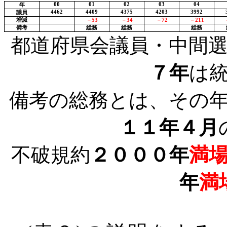
00
01
02
03
04
年
4462
4409
4375
4203
3992
議員
増減
－
53
－
34
－
72
－
211
備考
総務
総務
総務
都道府県会議員・中間
７年
は
備考の総務とは、その
１１年４月
不破規約
２０００年
満
年
満