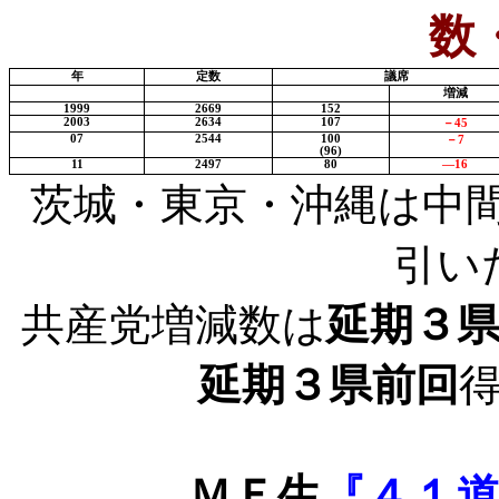
数
年
定数
議席
増減
1999
2669
152
2003
2634
107
－
45
07
2544
100
－
7
(96)
11
2497
80
―
16
茨城・東京・沖縄は中
引い
共産党増減数は
延期３
延期３県前回
ＭＦ生
『４１