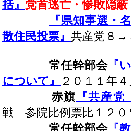
括』
党首逃亡・惨敗隠蔽
『
県知事選・
散住民投票』
共産党８→
常任幹部会
『
について』
２０１１年４
赤旗
『共産
戦 参院比例票比１２０
常任幹部会
『