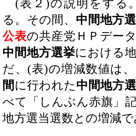
(
表２
)
の説明をする
る。その間、
中間地方
公表
の共産党ＨＰデー
中間地方選挙
における
だ、
(
表
)
の増減数値は、
間
に行われた
中間地方
べて「しんぶん赤旗」
地方選当選数との増減で