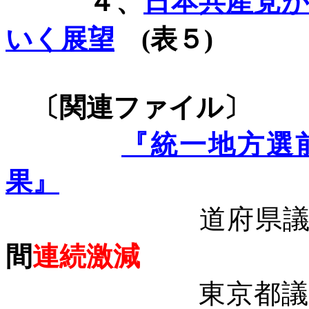
４、
日本共産党
いく展望
(
表５
)
〔関連ファ
『統一地方選
果』
道府県
間
連続激減
東京都