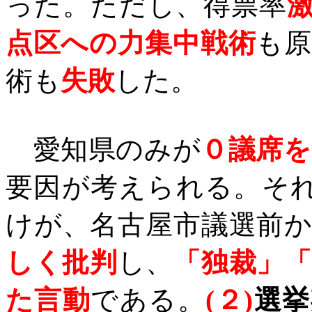
った。ただし、得票率
点区への力集中戦術
も原
術も
失敗
した。
愛知県のみが
０議席
要因が考えられる。そ
けが、名古屋市議選前
しく批判
し、
「独裁」
た言動
である。
(
２
)
選挙