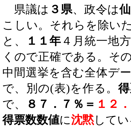
県議は
３県
、政令は
こしい。それらを除い
と、
１１年
４月統一地
くので正確である。そ
中間選挙を含む全体デ
で、別の
(
表
)
を作る。
得
で、
８７．７％＝
１２
得票数数値
に
沈黙
してい