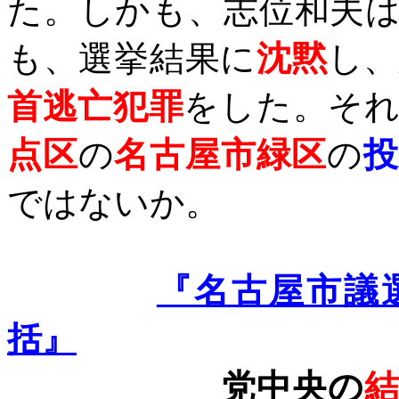
た。しかも、志位和夫
も、選挙結果に
沈黙
し
首逃亡犯罪
をした。そ
点区
の
名古屋市緑区
の
投
ではないか。
『名古屋市議
括』
党中央の