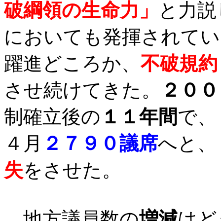
破綱領の生命力」
と力説
においても発揮されてい
躍進どころか、
不破規約
させ続けてきた。
２００
制確立後の
１１年間
で、
４月
２７９０議席
へと、
失
をさせた。
地方議員数の
増減
はど