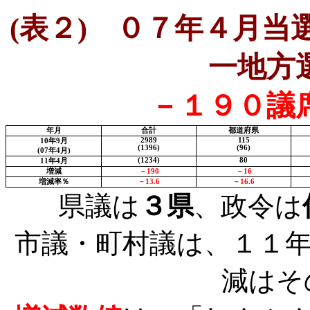
(
表２
)
０７年４月当選
一地方
－１９０議
年月
合計
都道府県
2989
115
10
年
9
月
(1396)
(96)
(07
年
4
月
)
(1234)
80
11
年
4
月
増減
－
190
－
16
増減率％
－
13.6
－
16.6
県議は
３県
、政令は
市議・町村議は、１１
減はそ