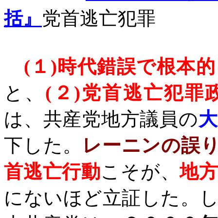
括』
党首逃亡犯罪
(
１
)
時代錯誤で根本的
と、
(
２
)
党首逃亡犯罪
は、共産党地方議員の
大
下した。
レーニンの誤
首逃亡行動
こそが、
地
にないほど立証した。