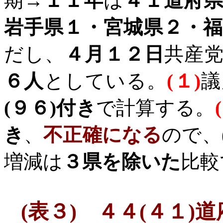
期→
１１年
は
４１
道府
岩手県１・宮城県２・
だし、
４月１２日
共産
６人
としている。
(
１
)
議
(
９６
)
付き
で計算する。
(
き
、
不正確になる
ので、
増減は
３県を除いた
比較
(
表３
)
４４
(
４１
)
道