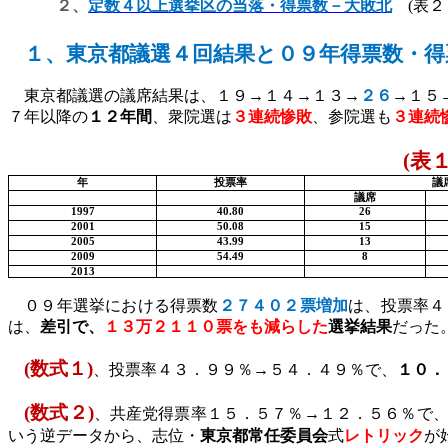
２、
定数４以上選挙区の当落・得票数－大敗北
(
表２
１、
東京都議選４回結果
と０９年得票数・得
東京都議選の議席結果は、１９→１４→１３→
２６
→１５
７年以降の
１２年間
、衆院選は
３連続惨敗
、参院選も
３連続
(
表
年
投票率
議
議席
1997
40.80
26
2001
50.08
15
2005
43.99
13
2009
54.49
8
2013
０９年選挙における得票数
２７４０２票増加
は、投票率４
は、
差引で、
１３万２１１０票をも減らした
選挙結果
だった
(
数式１
)
、投票率４３．９９％→５４．４９％で、
１０．
(
数式２
)
、共産党得票率１５．５７％→１２．５６％で
いう逆データから、志位・
東京都常任委員会
式
レトリック
が