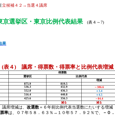
産
立候補４２→当選４議席
東京選挙区・東京比例代表結果
(
表４～
7)
結果
(
表４
)
議席・得票数・得票率と比例代表増減
得票数
選挙区
比例代表
増減
875.9
819.5
536.3
432.9
－
386.6
552.0
436.3
＋
3.4
516.4
440.8
＋
4.5
425.6
356.3
－
84.4
減る
減る
議席増減は、
改選数
＝６年前比例代表当選数にたいする増減
票率
は、０７年５８．６３％→１０年５７．９２％で、
－０．