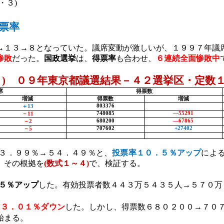
・３
)
票率
→１３→８となっていた。議席変動が激しいが、１９９７年議
惨敗
だった。
国政選挙
は、
得票率
も合わせ、
６連続全面惨敗中
１
)
０９年東京都議選結果－４２選挙区・定数
席
得票数
増減
得票数
増減
803376
＋
13
748085
―
55291
－
11
680200
―
67865
－
2
707602
+27402
－
5
３．９９％→５４．４９％と、
投票率１０．５％アップ
によ
。その根拠を
(
数式１～４
)
で、検証する。
５％アップ
した。有効投票者数４４３万５４３５人→５７０万
、
３．０１％ダウン
した。しかし、得票数６８０２００→７０
始まる。