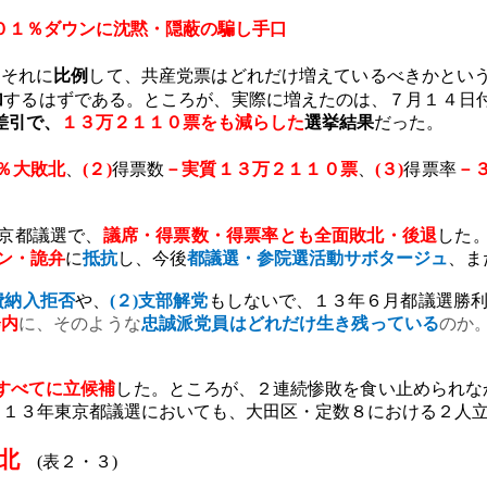
０１％
ダウンに沈黙・隠蔽の騙し手口
、それに
比例
して、共産党票はどれだけ増えているべきかとい
加
するはずである。ところが、実際に増えたのは、７月１４日
差引で、
１３万２１１０票をも減らした
選挙結果
だった。
％大敗北
、
(
２
)
得票数
－実質１３万２１１０票
、
(
３
)
得票率
－
京都議選で、
議席・得票数・得票率とも全面敗北・後退
した
ン・詭弁
に
抵抗
し、今後
都議選・参院選活動サボタージュ
、ま
費納入拒否
や、
(
２
)
支部解党
もしないで、１３年６月都議選勝
会内
に、そのような
忠誠派党員はどれだけ生き残っている
のか
すべてに立候補
した。ところが、２連続惨敗を食い止められな
０１３年東京都議選においても、大田区・定数８における２人
北
(
表２・３
)