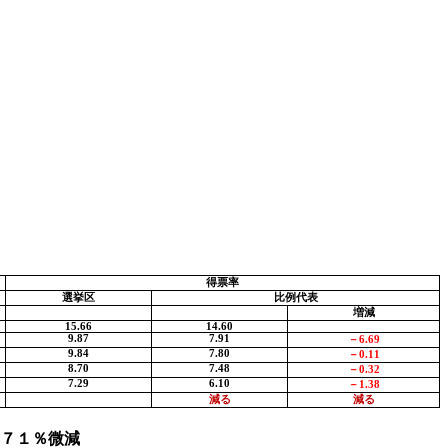
得票率
選挙区
比例代表
増減
15.66
14.60
9.87
7.91
－
6.69
9.84
7.80
－
0.11
8.70
7.48
－
0.32
7.29
6.10
－
1.38
減る
減る
７１％微減