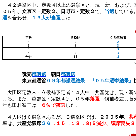
４２選挙区中、定数４以上の選挙区と、現・新、および、
０５年、
文京区・定数２、日野市・定数２
で、
当選
している
選
を合わせ、
１３人が当選
した。
定数
選挙区
０５年当選
8
2
2
6
3
3
5
3
3
4
6
3
14
11
合計
読売
都議選
朝日
都議選
東京都選管
０９年都議選結果
『０５年選挙結果』
大田区定数８・立候補予定者１４人中、共産党は、現・新の
よる。また、葛飾区・定数４は、０５年
落選
→候補者差し替
年も田村智子は、
６位で落選
した。
４人区は６選挙区あるが、３選挙区では、
２００５年
、
共
率は、
共産党議席
２６
→１５→１３→８
(
５減少、議席喪失３