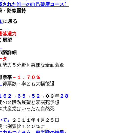
残された唯一の自己破産コース〕
策・路線堅持
U
に戻る
』
量落選力
く展望
』
議詳細
ータ
党勢力５分野ｋ急速な全面衰退
得票率
－１．７０％
』
得票数・率とも
大幅後退
１６２
→
６５
→
５２
→０９年
２８
死の２段階展望と衰弱死予想
本共産党はいったん自然死
いて』
２０１１年４月２５日
院比例票比１２０％に
に力をつくそう―前半戦の結果』