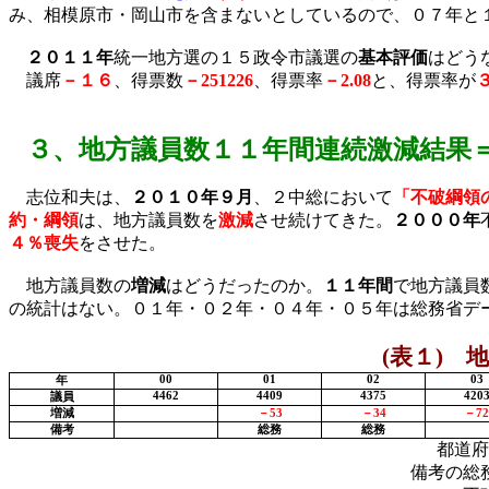
み、相模原市・岡山市を含まないとしているので、０７年と
２０１１年
統一地方選の
１５
政令市議選
の
基本評価
はどう
議席
－１６
、得票数
－
251226
、得票率
－
2.08
と、得票率が
３、
地方議員数１１年間連続激減結果
志位和夫は、
２０１０年９月
、２中総において
「不破綱領
約・綱領
は、地方議員数を
激減
させ続けてきた。
２０００年
４％喪失
をさせた。
地方議員数の
増減
はどうだったのか。
１１年間
で地方議員
の統計はない。０１年・０２年・０４年・０５年は総務省デ
(
表１
)
地
00
01
02
03
年
4462
4409
4375
420
議員
増減
－
53
－
34
－
72
備考
総務
総務
都道府
備考の総