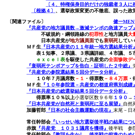
〔４、特権保身目的だけの独裁者３人に
〔根拠４〕
、選挙政策変更の不徹底、誤った政
〔関連ファイル〕
健一MEN
『共産党の地方議員数→激減テンポの急速アップ
不破規約・綱領路線の
犯罪性
と地方議員
大
日本共産党が
地方議員面
でも
衰弱死
してい
ＭＦ生
『日本共産党の１１年統一地方選結果分析
表１知事、２県議、３県議詳細、４市議、５市
ｅｘｃｅｌ表
を駆使した共産党の
全面惨敗デ
『衰弱死テンポアップを告白・証明した２中総』
『共産党の参院選結果５回分データ分析』
１０年７月
議席数
－１
・得票数
－８４万票
・
ＭＦ生
『１０年参院選－共産党の都道府県別成績
『日本共産党の総選挙結果５回分データ分析』
得票率１０％以上
小選挙区数９６年
１９０
→
『日本共産党が自然死と衰弱死に至る展望』
自然
加藤哲郎
『日本の社会主義運動の現在』
末尾－日
常任幹部会
『いっせい地方選挙後半戦の結果につ
赤旗
『共産党 １０３１議席を獲得』
後半戦 参
常任幹部会
『教訓を生かし、後半戦の前進のため