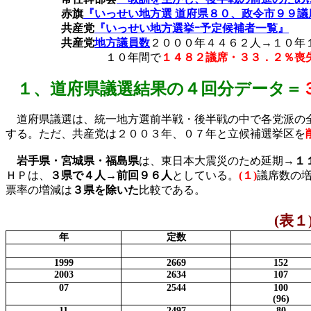
赤旗
『いっせい地方選
道府県８０、政令市９９議
共産党
『いっせい地方選挙ｰ予定候補者一覧』
共産党
地方議員数
２０００年４４６２人→１０年
１０年間で
１４８２議席・３３．２％喪
１、
道府県議選結果の４回分データ
＝
道府県議選は、統一地方選前半戦・後半戦の中で各党派の全
する。ただ、共産党は２００３年、０７年と立候補選挙区を
岩手県・宮城県・福島県
は、
東日本大震災のため延期→
１
ＨＰは、
３県で４人→前回９６人
としている。
(
１
)
議席数の
票率の増減は
３県を除いた
比較である。
(
表１
年
定数
1999
2669
152
2003
2634
107
07
2544
100
(96)
11
2497
80