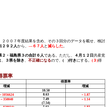
、２００７年度結果を含め、その３回分のデータを載せ、検討
補
２９２人
から、
―６７人
と
減らした
。
県２・福島県３の合計６人
である。ただし、
４月１２日
共産党
は、
３県を除き
、
不正確になる
ので、
(
)
付き
にする。
(
３
)
得
得票率
得票率
増減
増減
10.50
8.63
－
1056624
－
1.87
7.49
－
350040
－
1.14
(7.54)
5.61
―
1.93