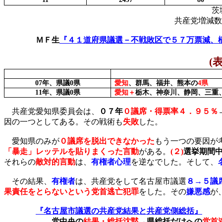
茨
共産党増減数
ＭＦ生
『４１道府県議選－不戦敗区で５７万票減、
(
07
年、県議
0
県
愛知
、群馬、福井、熊本の
4
県
11
年、県議
0
県
愛知＋
栃木、神奈川、静岡、三重
共産党愛知県委員会は、
０７年
０議席・得票率４．９５％
因の一つとしてある。その戦術も
失敗
した。
愛知県のみが
０議席を脱出できなかった
もう一つの要因が
「暴走」レッテルを貼りまくった言動
がある。
(
２
)
選挙期間
それらの
敵対的言動
は、
有権者心理
を逆なでした。そして、
その結果、
有権者
は、共産党をして名古屋市議選
８→５議
果責任をとらないという党首逃亡犯罪
をした。その
嫌悪感
が
『名古屋市議選の共産党結果と共産党側総括』
党中央の
結果・総括沈黙
→県総括だけへの
党首