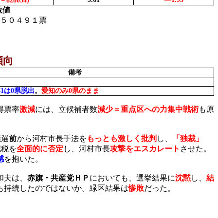
－
828034)
数値
５０４９１票
傾向
備考
本
1
は
0
県脱出
。
愛知のみ
0
県のまま
得票率
激減
には、立候補者数
減少＝重点区への力集中戦術
も原
議選
前
から河村市長手法を
もっとも激しく批判
し、
「独裁」
減税を
全面的に否定
し、河村市長
攻撃をエスカレート
させた。
感
を抱いた。
和夫は、
赤旗・共産党ＨＰ
においても、選挙結果に
沈黙
し、
結
も持続したのではないか。緑区結果は
惨敗
だった。