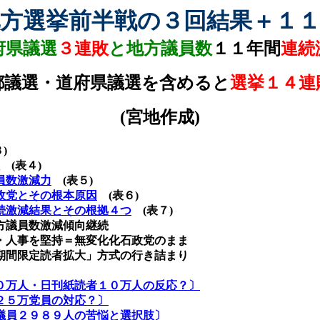
方選挙前半戦の３回結果＋１
府県議選
３連敗
と地方議員数
１１年間
連続
都議選・道府県議選を含めると
選挙１４連
(
宮地作成
)
３
)
敗
(
表４
)
員数激減力
(
表５
)
政党とその根本原因
(
表６
)
続激減結果とその根拠４つ
(
表７
)
方議員数激減傾向継続
・人事を堅持＝無変化化石政党のまま
期間限定読者拡大」方式の行き詰まり
０万人・日刊紙読者１０万人の反
応？〕
２５万党員の対応？〕
議員２９８９人の苦悩と選択肢〕