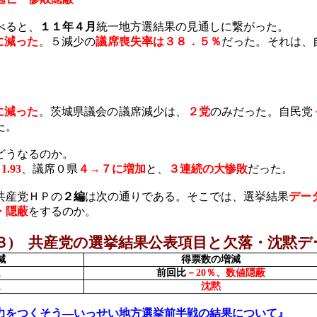
べると、
１１年４月
統一地方選結果の見通しに繋がった。
に減った
。５減少の
議席喪失率は３８．５％
だった。それは、
に減った
。茨城県議会の
議席減少は、
２党
のみだった。自民党
た。
どうなるのか。
－
1.93
、議席０県
４→７に増加
と、
３連続の大惨敗
だった。
共産党ＨＰの
２編
は次の通りである。そこでは、選挙結果
デー
・隠蔽
をするのか。
３
)
共産党の選挙結果公表項目と欠落・沈黙デ
減
得票数の増減
退
前回比
－
20
％、数値隠蔽
退
沈黙
力をつくそう―いっせい地方選挙前半戦の結果について』