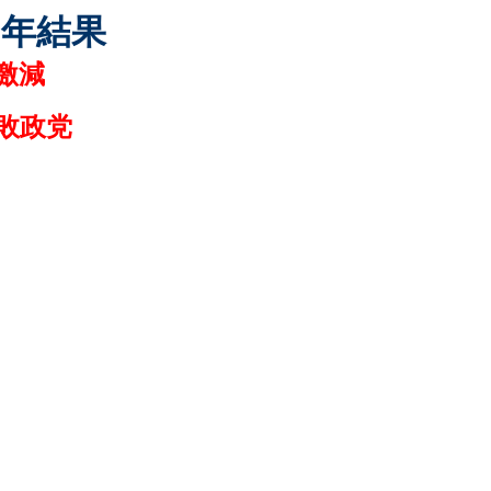
１年結果
激減
敗政党