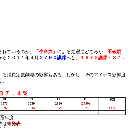
されているのか。
「生命力」
による党躍進どころか、
不破規
から２０１１年４月
２７９０議席
へと、
１６７２議席・３７．
よる議員定数削減の影響もある。しかし、そのマイナス影響度
く。
３７．４％
08
09
10
11
累計
3073
3039
2980
(2790)
1672
－
265
－
34
－
59
－
190
選年度
数は
未発表