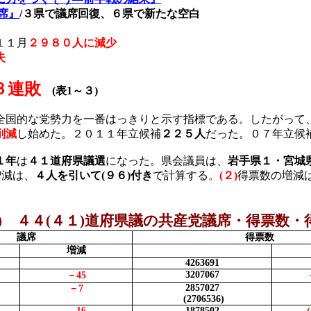
席』
/
３県で議席回復、６県で新たな空白
１１月
２９８０人に減少
失
３連敗
(
表
1
～３
)
国的な党勢力を一番はっきりと示す指標である。したがって
削減
し始めた。２０１１年立候補
２２５人
だった。０７年立候
１年
は
４１
道府県議選
になった。県会議員は、
岩手県１・宮城
増減は、
４人を引いて
(
９６
)
付き
で計算する。
(
２
)
得票数の増減
)
４４
(
４１
)
道府県議の共産党議席・得票数・
議席
得票数
増減
4263691
3207067
－
45
2857027
－
7
(2706536)
―
16
1878502