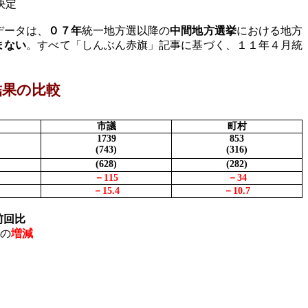
決定
データは、
０７年
統一地方選以降の
中間地方選挙
における地方
まない
。すべて「しんぶん赤旗」記事に基づく、１１年４月統
結果の比較
市議
町村
1739
853
(743)
(316)
(628)
(282)
－
115
－
34
－
15.4
－
10.7
前回比
の
増減