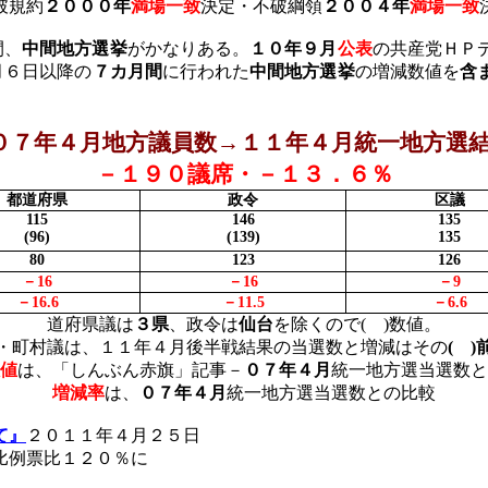
破規約
２０００年
満場一致
決定・不破綱領
２００４年
満場一致
間、
中間地方選挙
がかなりある。
１０年９月
公表
の共産党ＨＰ
月６日以降の
７カ月間
に行われた
中間地方選挙
の増減数値を
含
７年４月地方議員数→１１年４月統一地方選
－１９０議席・－１３．６％
都道府県
政令
区議
115
146
135
(96)
(139)
135
80
123
126
－
16
－
16
－
9
－
16.6
－
11.5
－
6.6
道府県議は
３県
、政令は
仙台
を除くので
(
)
数値。
・町村議は、１１年４月後半戦結果の当選数と増減はその
(
)
値
は、「しんぶん赤旗」記事－
０７年４月
統一地方選当選数と
増減率
は、
０７年４月
統一地方選当選数との比較
て』
２０１１年４月２５日
比例票比１２０％に