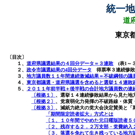
統一地
道
東京
〔目次〕
１、
道府県議選結果の４回分データ＝３連敗
(
表
1
～
２、
政令市議選結果の4
回分データ
得票率３連続惨
３、
地方議員数１１年間連続激減結果＝不破綱領の議
４、
東京都議選・道府県議選を含めると選挙１４連敗
５、
２０１１年前半戦＋後半戦の合計地方議員数の連
〔根拠１〕
、選挙１４連続惨敗結果から見た地
〔根拠２〕
、党衰弱化力発揮の不破路線・体質
〔根拠３〕
、減紙力絶大の党大会決定賛美と「
「期間限定読者拡大」方式とは
〔１、１０年間でやめた元日曜版読者５
〔２、残存する２．２万支部・党費納入
〔３、落選を免れて生き残っている地方