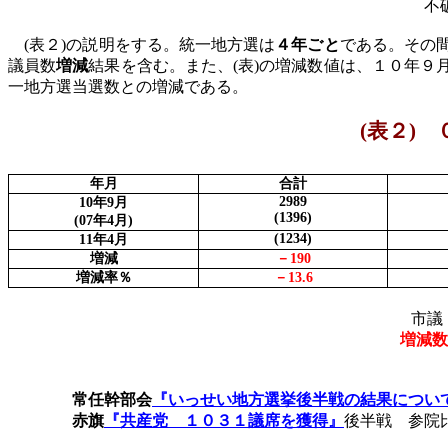
不
(
表２
)
の説明をする。統一地方選は
４年ごと
である。その
議員数
増減
結果を含む。また、
(
表
)
の増減数値は、１０年９
一地方選当選数との増減である。
(
表２
)
０
年月
合計
2989
10
年
9
月
(1396)
(07
年
4
月
)
(1234)
11
年
4
月
増減
－
190
増減率％
－
13.6
市議
増減数
常任幹部会
『いっせい地方選挙後半戦の結果につい
赤旗
『共産党 １０３１議席を獲得』
後半戦 参院