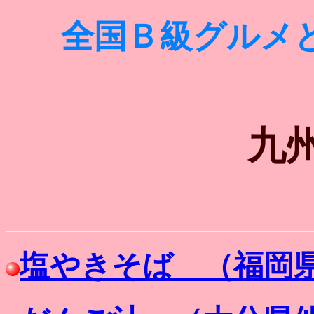
全国Ｂ級グルメ
九
塩やきそば （福岡