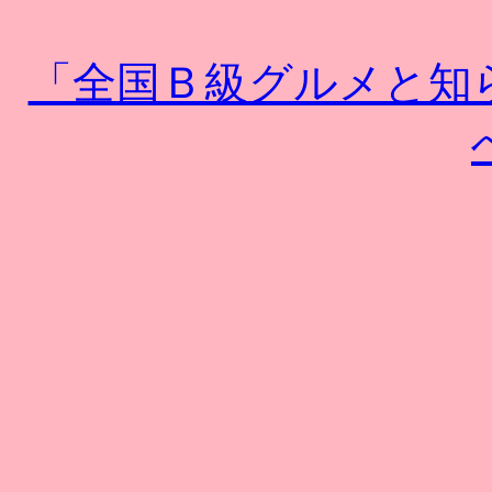
「全国Ｂ級グルメと知