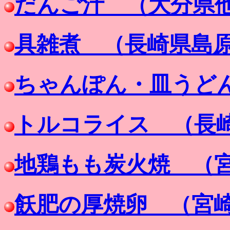
だんご汁 （大分県
具雑煮 （長崎県島
ちゃんぽん・皿うど
トルコライス （長
地鶏もも炭火焼 （
飫肥の厚焼卵 （宮