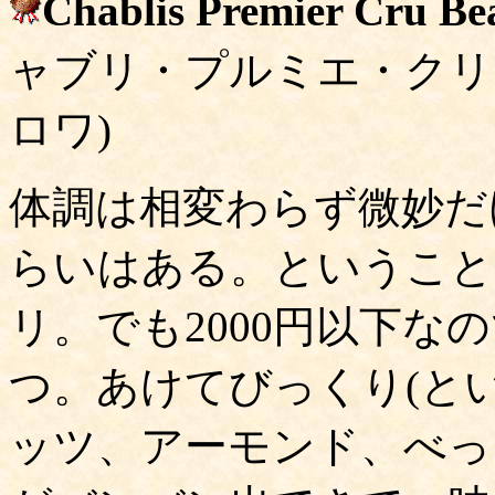
Chablis Premier Cru Be
ャブリ・プルミエ・クリ
ロワ)
体調は相変わらず微妙だ
らいはある。ということ
リ。でも2000円以下
つ。あけてびっくり(と
ッツ、アーモンド、べっ