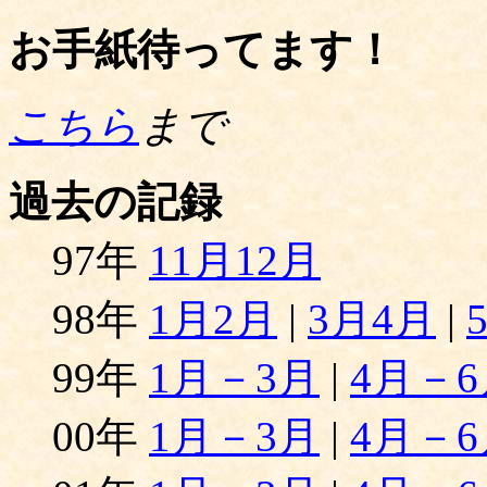
お手紙待ってます！
こちら
まで
過去の記録
97年
11月12月
98年
1月2月
|
3月4月
|
99年
1月－3月
|
4月－6
00年
1月－3月
|
4月－6