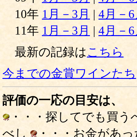
10年
1月－3月
|
4月－6
11年
1月－3月
|
4月－6
最新の記録は
こちら
今までの金賞ワインたち
評価の一応の目安は、
・・・探してでも買う
べし
・・・お金があっ