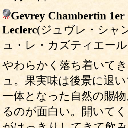
Gevrey Chambertin 1er C
Leclerc
(ジュヴレ・シャ
ュ・レ・カズティエール
やわらかく落ち着いてき
ュ。果実味は後景に退い
一体となった自然の賜物
るのが面白い。開いてく
がはっきりしてきて飲み