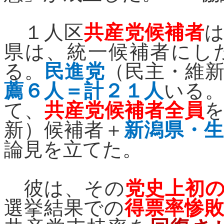
１人区
共産党候補者
県は、統一候補者にし
る。
民進党
（民主・維
薦６人＝計２１人
いる
て、
共産党候補者全員
新）候補者＋
新潟県・
論見を立てた。
彼は、その
党史上初
選挙結果での
得票率惨