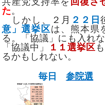
共産党支持率を
回復さ
た
。
しかし、
２月
２２日
意」選挙区
は、熊本県
る。「協議」にも入れ
「協議中」
１１選挙区
も
るかもしれない。
毎日
参院選