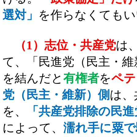
選対」
を作らなくてもい
（
1
）志位・共産党
は
て、「民進党（民主・維
を結んだと
有権者
を
ペテ
党（民主・維新）側
は、
を、
「共産党排除の民進
によって、
濡れ手に粟で