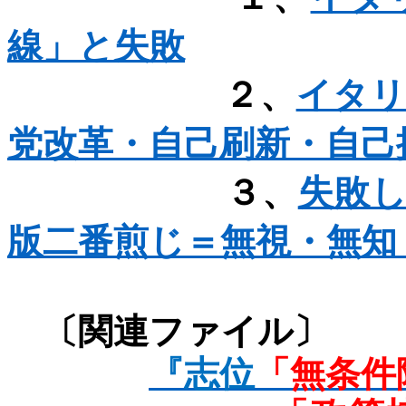
線」と失敗
２、
イタリ
党改革・自己刷新・自己
３、
失敗
版二番煎じ＝無視・無知
〔関連ファ
『志位
「無条件