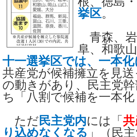
根、徳島
挙区
。
青森、岩
阜、和歌
十一選挙区では、一本化
共産党が候補擁立を見送
の動きがあり、民主党幹
ち「八割で候補を一本化
ただ
民主党内
には「
共
り込めなくなる
」（民主