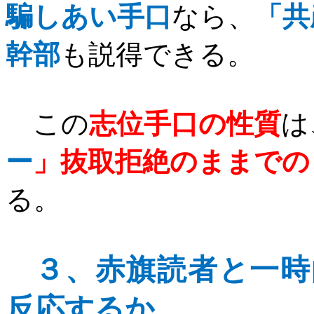
騙しあい手口
なら、
「共
幹部
も説得できる。
この
志位手口の性質
は
ー
」抜取拒絶のままでの
る。
３、
赤旗読者と一時
反応するか