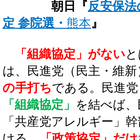
朝日『
反安保法
定
参院選・
熊本
』
「組織協定」がない
と
は、民進党（民主・維新
の手打ち
である。民進党
「組織協定」
を結べば、
「共産党アレルギー」幹
ける。
「政策協定」だけ