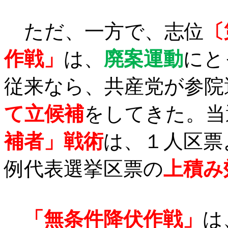
ただ、一方で、志位
〔
作戦」
は、
廃案運動
にと
従来なら、共産党が参院
て立候補
をしてきた。当
補者」戦術
は、１人区票
例代表選挙区票の
上積み
「無条件降伏作戦」
は