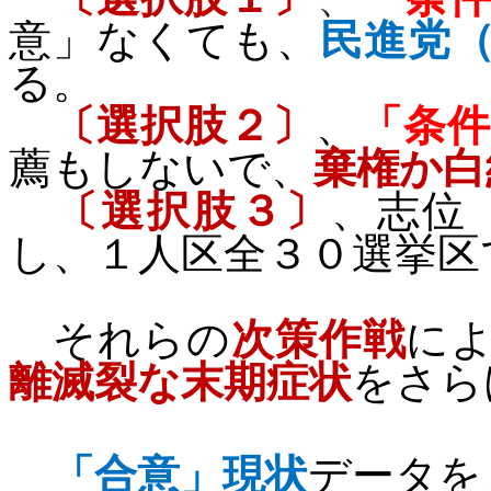
意」なくても、
民進党
る。
〔選択肢２〕
、
「条
薦もしないで、
棄権か白
〔選択肢３〕
、志位
し、１人区全３０選挙区
それらの
次策作戦
に
離滅裂な末期症状
をさら
「合意」現状
データを