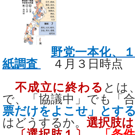
野党一本化、
紙調査
４月３日時点
不成立に終わる
とは
で、「協議中」でも「
票だけをよこせ」とす
はどうするか。
選択肢は
〔選択肢１〕
、
「条