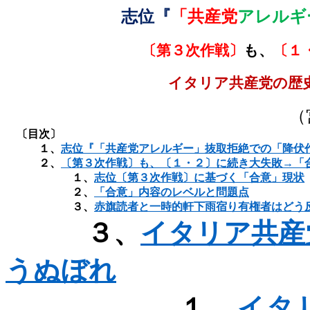
志位『
「共産党
アレルギ
〔第３次作戦〕
も、
〔１
イタリア共産党の歴
（
〔目次〕
１、
志位『「共産党アレルギー」抜取拒絶での「降伏
２、
〔第３次作戦〕も、〔１・２〕に続き大失敗→「
１、
志位〔第３次作戦〕に基づく「合意」現状
２、
「合意」内容のレベルと問題点
３、
赤旗読者と一時的軒下雨宿り有権者はどう
３、
イタリア共産
うぬぼれ
１、
イタ