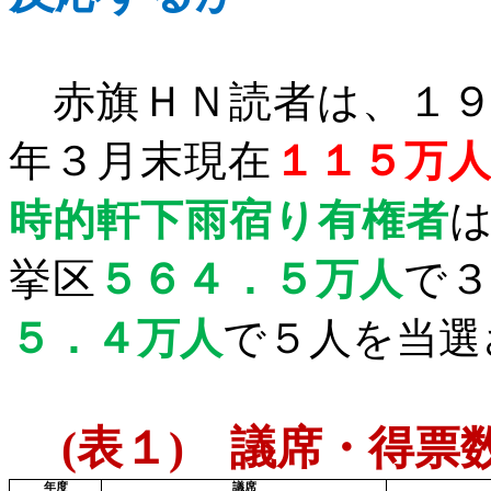
赤旗ＨＮ読者は、１９
年３月末現在
１１５万
時的軒下雨宿り有権者
挙区
５６４．５万人
で
５．４万人
で５人を当選
(
表１
)
議席・得票数
年度
議席