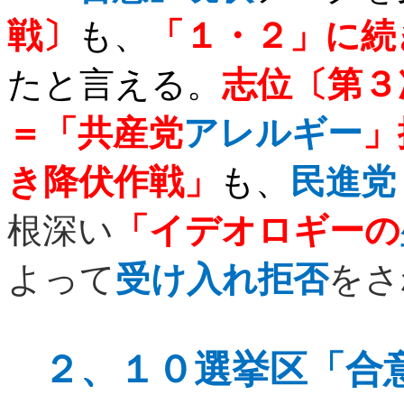
戦〕
も、
「１・２」に続
たと言える。
志位
〔第３
＝「共産党
アレルギー
」
き降伏作戦」
も、
民進党
根深い
「イデオロギーの
よって
受け入れ拒否
をさ
２、
１０選挙区「合