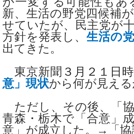
が一変する可能性もあ
新、生活の野党四候補
せていたが、民主党が
方針を発表し、
生活の
出てきた。
東京新聞
３月２１日
意」現状
から何が見える
ただし、その後、「協
青森・栃木で「合意」
意」が成立した。
→
「協