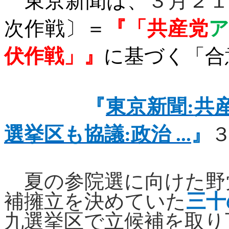
東京新聞は、
３月２
次作戦〕＝
『「共産党
伏作戦」』
に基づく「合
『
東京新聞:
共
選挙区も協議:
政治 ...
』
夏の参院選に向けた野
補擁立を決めていた
三十
九選挙区で立候補を取り