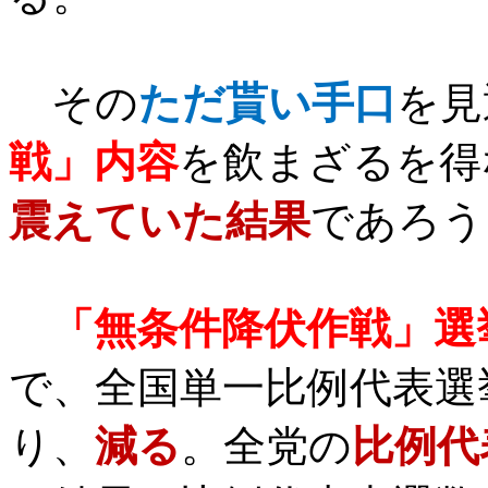
その
ただ貰い手口
を見
戦」内容
を飲まざるを得
震えていた結果
であろう
「無条件降伏作戦」選
で、全国単一比例代表選
り、
減る
。全党の
比例代