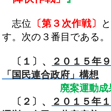
志位
〔第３次作戦〕
す。次の３番目である。
〔１〕、
２０１５年
「国民連合政府」構想
廃案運動成
〔２〕、
２０１５年