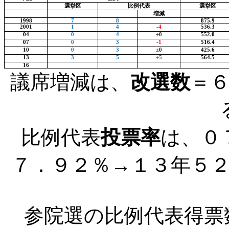
選挙区
比例代表
選挙区
増減
1998
7
8
875.9
2001
1
4
-4
536.3
04
0
4
±
0
552.0
07
0
3
-1
516.4
10
0
3
±
0
425.6
13
3
5
+5
564.5
16
議席増減は、
改選数
＝
比例代表
投票率
は、０
７．９２％→１３年５
参院選の比例代表得票