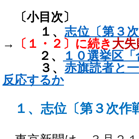
〔小目次〕
１、
志位〔第３
→
〔１・２〕に続き
大失
２、
１０選挙区「
３、
赤旗読者と
反応するか
１、
志位〔第３次作