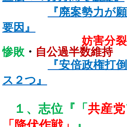
『廃案勢力が
要因』
妨害分裂
惨敗
・
自公過半数維持
『安倍政権打
ス２つ』
１、
志位『「
共産党
「降伏作戦」
』