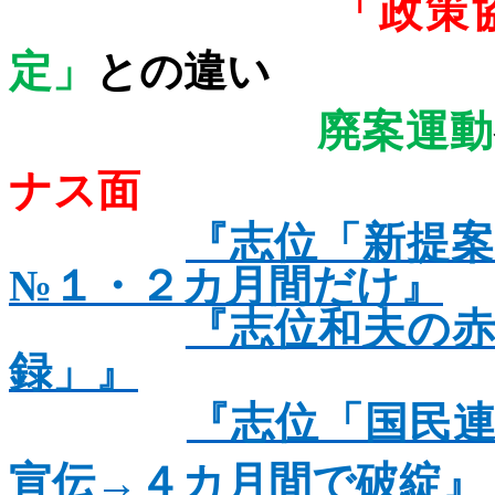
「政策
定」
との違い
廃案運動
ナス面
『志位「新提
№１・２カ月間だけ』
『志位和夫の
録」』
『志位「国民
宣伝
→
４カ月間で破綻』