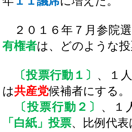
年
１１議席
に増えた。
２０１６年７月参院選
有権者
は、どのような投
〔投票行動１〕
、１
は
共産党
候補者にする。
〔投票行動２〕
、１
「白紙」投票
、比例代表