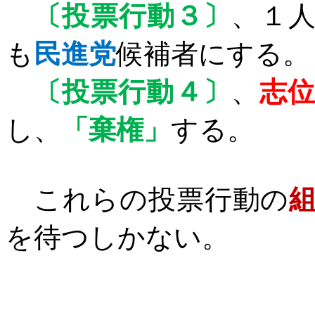
〔投票行動３〕
、１
も
民進党
候補者にする。
〔投票行動４〕
、
志
し、
「棄権」
する。
これらの投票行動の
を待つしかない。