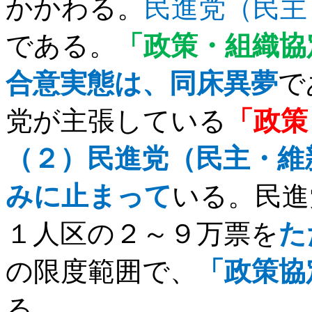
かかわる。
民進党（民主
である。
「政策・組織協
合意実態は、同床異夢
で
党が主張している
「政策
（２）民進党（民主・維
みに止まって
いる。民進
１人区の２～９万票を
た
の限度範囲で、
「政策協
る。