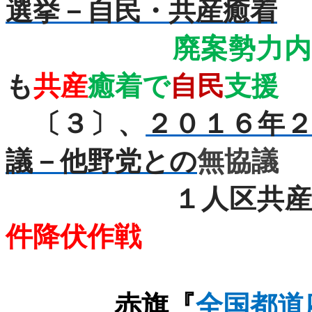
選挙－自民・共産癒着
廃案勢力
も
共産
癒着で
自民
支援
〔３〕、
２０１６年
議－他野党との
無協議
１人区共産党
件降伏作戦
赤旗『
全国都道