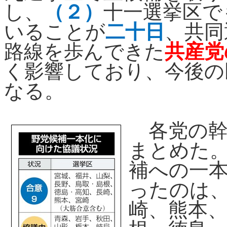
し、
（２）
十一選挙区で
いることが
二十日
、共同
路線を歩んできた
共産党
く影響しており、今後の
なる。
各党の幹
まとめた
補への一
ったのは
崎、熊本