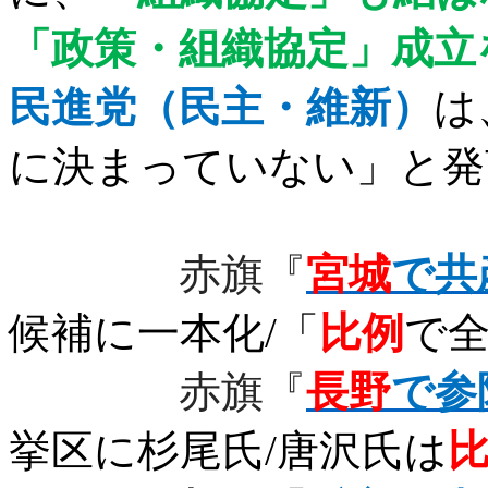
「政策・組織協定」成立
民進党（民主・維新）
は
に決まっていない」と発
赤旗『
宮城
で共
候補に一本化
/
「
比例
で
赤旗『
長野
で参
挙区に杉尾氏
/
唐沢氏は