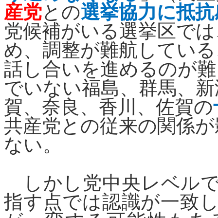
産党
との
選挙協力に抵抗
党候補がいる選挙区では
め、調整が難航している
話し合いを進めるのが難
でいない福島、群馬、新
賀、奈良、香川、佐賀の
共産党との従来の関係が
ない。
しかし党中央レベルで
指す点では認識が一致