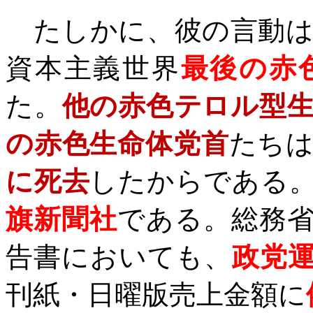
たしかに、彼の言動は
資本主義世界
最後の赤
た。
他の赤色テロル型
の赤色生命体党首
たち
に死去
したからである
旗新聞社
である。総務
告書においても、
政党
刊紙・日曜版売上金額に