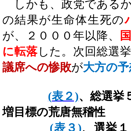
しかも、政党であるか
の結果が生命体生死の
が、２０００年以降、
に転落
した。次回総選
議席への惨敗
が
大方の予
(
表２)
、総選挙
増目標の荒唐無稽性
(
表３)
、選挙１