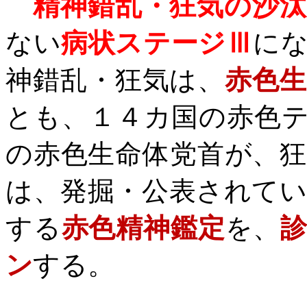
精神錯乱・狂気の沙汰
ない
病状ステージⅢ
に
神錯乱・狂気は、
赤色
とも、１４カ国の赤色
の赤色生命体党首が、
は、発掘・公表されて
する
赤色精神鑑定
を、
ン
する。