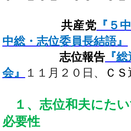
共産党
『５
中総・志位委員長結語』
志位報告
『総
会』
１１月２０日、
ＣＳ
１、
志位和夫にたい
必要性