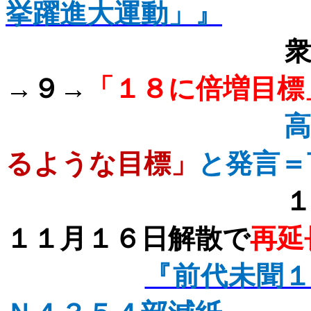
挙躍進大運動」』
衆議院議席９
→９→
「１８に倍増目標
るような目標」
と発言＝
１５カ
１１月１６日解散で
再延
『前代未聞