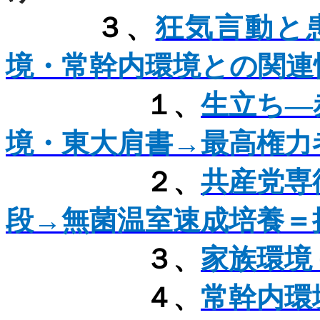
３、
狂気言動と
境・常幹内環境との関連
１、
生立ち―
境・東大肩書→最高権力
２、
共産党専
段→無菌温室速成培養＝
３、
家族環境
４、
常幹内環