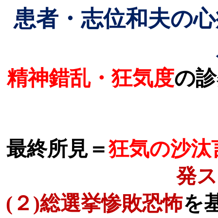
患者・志位和夫の心
精神錯乱・狂気度
の診
最終所見＝
狂気の沙汰
発ス
(
２
)
総選挙惨敗恐怖
を