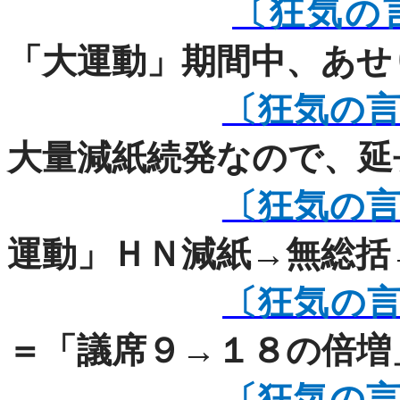
〔狂気の
「大運動」期間中、あせ
〔狂気の
大量減紙続発なので、延
〔狂気の
運動」ＨＮ減紙→無総括
〔狂気の
＝「議席９→１８の倍増
〔狂気の