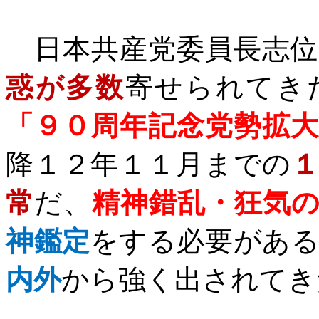
日本共産党委員長志位
惑が多数
寄せられてき
「９０周年記念党勢拡
降１２年１１月までの
常
だ、
精神錯乱・狂気
神鑑定
をする必要があ
内外
から強く出されてき