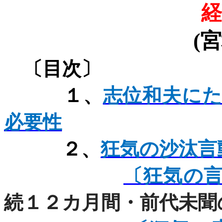
経
(
宮
〔目次〕
１、
志位和夫に
必要性
２、
狂気の沙汰言
〔狂気の
続１２カ月間・前代未聞