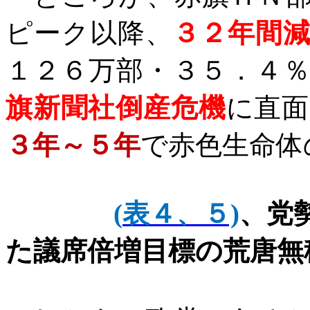
ピーク以降、
３２年間
１２６万部・３５．４
旗新聞社倒産危機
に直面
３年～５年
で赤色生命体
(
表４、５)
、党
た議席倍増目標の荒唐無