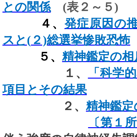
との関係
(
表２～５
)
４、
発症原因の推
スと(
２)
総選挙惨敗恐怖
５、
精神鑑定の相
１、
「科学
項目とその結果
２、
精神鑑定
〔第１所