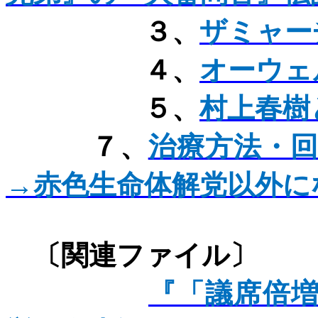
３、
ザミャー
４、
オーウェ
５、
村上春樹
７、
治療方法・
→赤色生命体解党以外に
〔関連ファ
『「議席倍