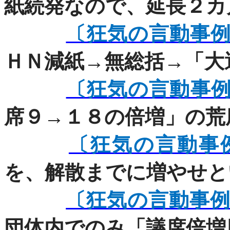
紙続発なので、延長２カ
〔狂気の言動事
ＨＮ減紙→無総括→「大
〔狂気の言動事
席９→１８の倍増」の荒
〔狂気の言動事
を、解散までに増やせと
〔狂気の言動事
団体内でのみ「議席倍増