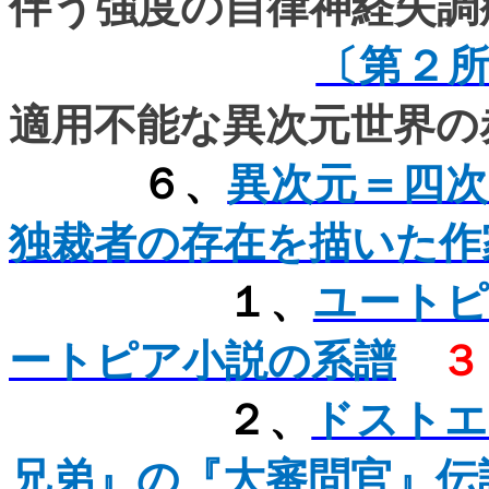
伴う強度の自律神経失調
〔第２
適用不能な異次元世界の
６、
異次元＝四
独裁者の存在を描いた作
１、
ユート
ートピア小説の系譜
３
２、
ドストエ
兄弟』の『大審問官』伝