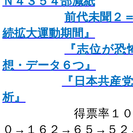
Ｎ４３５４部減紙
前代未聞２
続拡大運動期間』
『志位が恐
想・データ６つ』
『日本共産
析』
得票率１
０→１６２→６５→５２