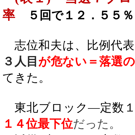
率
５回で１２．５５％
志位和夫は、比例代表
３人目
が危ない＝落選
てきた。
東北ブロック―定数１
１４位最下位
だった。