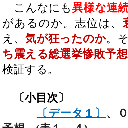
こんなにも
異様な連
があるのか。志位は、
え、
気が狂ったのか
。
ち震える総選挙惨敗予
検証する。
〔小目次〕
〔データ１〕
、