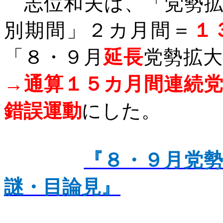
志位和夫は、「党勢拡
別期間」２カ月間＝
１
「８・９月
延長
党勢拡
→通算１５カ月間連続
錯誤運動
にした。
『８・９月党
謎・目論見』