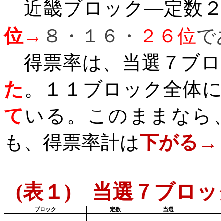
近畿ブロック―定数２
２６位
で
位→
８・
１６・
得票率は、当選７ブロ
た
。１１ブロック全体
て
いる。このままなら
も、得票率計は
下がる→
(
表１
)
当選７ブロッ
ブロック
定数
当選