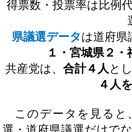
得票数・投票率は比例
県議選データ
は道府県
１・宮城県２・
共産党は、
合計４人
と
４人
このデータを見ると、
選・道府県議選だけで