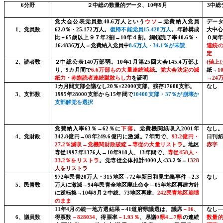
6
分野
２中総の数量的データ、
10
年
9
月
3
中総
党大会公表党員数
40.6
万人という
ウソ
→党費納入党員
デー
1
、党員数
62.0
％・
25.172
万人。
復帰不能党員
15.428
万人
。年齢構成
大中
比－
65
歳以上９７年
2
割→
10
年４割。綱領読了率
40.6
％・
０周
16.4836
万人＝党費納入党員
中
8.6
万人・
34.1
％が未読
連続
定
2
、読者数
２中総公表
140
万部弱。
10
年
1
月第
25
回大会
145.4
万部よ
(
値上
り、
9
カ月間
で
6.6
万部もの大量連続減紙
。
党大会決定の減
紙→
1
紙力・赤旗読者連続蹴散らし力
を証明
→
24
1
カ月間支部会議なし
20
％×
22000
支部。残存
17600
支部。
なし
3
、支部数
1995
年
28000
支部から
15
年間
で
10400
支部・
37
％が崩壊か
支部解党を選択
党費納入率
63
％→
62
％に
下落
。党費機関紙収入
2001
年
なし。
4
、党財政
342.8
億円→
08
年
249.6
億円に激減。
7
年間
で、
93.2
億円・
日刊
27.2
％減収→党機関財政破綻→専従の大量リストラ
。地区
赤字
専従
1997
年
1376
人→
10
年
918
人、
13
年間
で、
専従
458
人・
33.2
％をリストラ
。党専従全体
推計
4000
人×
33.2
％＝
1328
人をリストラ
972
年民青
20
万人・
315
地区→
72
年新日和見主義事件→
2.3
なし
5
、民青数
万人に激減→
94
年民青全地区廃止命令→
05
年地区再建方針
に逆転換→
10
年
9
月２中総、
73
地区再建、
242
民青地区崩壊
のまま
11
年
4
月
の統一地方選結果－
41
道府県議選
は、議席
－
16
、
なし
6
、議員数
得票数
－
828034
、得票率
－
1.93
％
、県議
0
県
4
→
7
県
の連続
数量