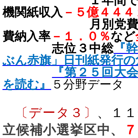
１年間で、党
機関紙収入
－５億４４４
月別党費納入
費納入率
－１．０％
など
志位３中総
『
ぶん赤旗」日刊紙発行の
『第２５回大
を読む』
５分野データ
〔データ３〕
、１１
立候補小選挙区中、
７