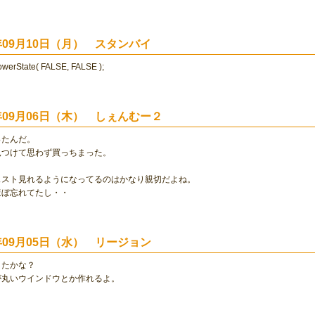
1年09月10日（月） スタンバイ
werState( FALSE, FALSE );
1年09月06日（木） しぇんむー２
ったんだ。
見つけて思わず買っちまった。
ェスト見れるようになってるのはかなり親切だよね。
ほぼ忘れてたし・・
1年09月05日（水） リージョン
きたかな？
が丸いウインドウとか作れるよ。