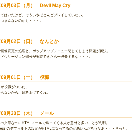
年09月03日（月） Devil May Cry
ってはいたけど、そういやほとんどプレイしていない。
、つまんないのかも・・・。
1年09月02日（日） なんとか
で画像変更の処理と、ポップアップメニュー閉じてしまう問題が解決。
ンドウリージョン部分が実装できたら一段楽するな・・・。
1年09月01日（土） 役職
んが役職がついた。
要らないから、給料上げてくれ。
1年08月30日（木） メール
の文章なのにHTMLメールで送ってくる人が意外と多いことが判明。
 Express のデフォルトの設定がHTMLになってるのが悪いんだろうなあ・・・きっと。