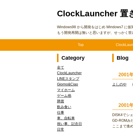
ClockLauncher 置
Windows98 から開発をはじめ Windows
もう開発再開は無いと思いますが、せっかく世
Top
ClockLaun
Category
Blog
全て
ClockLauncher
200
LINEスタンプ
Giorno&Ciao
よしのや
（
マイホーム
ゲーム他
懸賞
200
飲み食い
仕事
DISK4で
車、自転車
GD-ROM
祝い事、記念日
ここまで進
日常