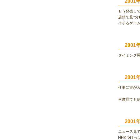
2001
もう発売し
店頭で見つけ
そそるゲー
200
タイミング
200
仕事に実が
何度見ても
200
ニュース見
NHKつけっ