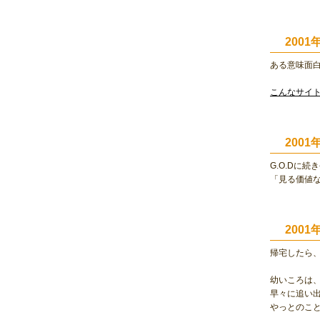
200
ある意味面
こんなサイ
200
G.O.Dに
「見る価値
200
帰宅したら
幼いころは
早々に追い出
やっとのこ