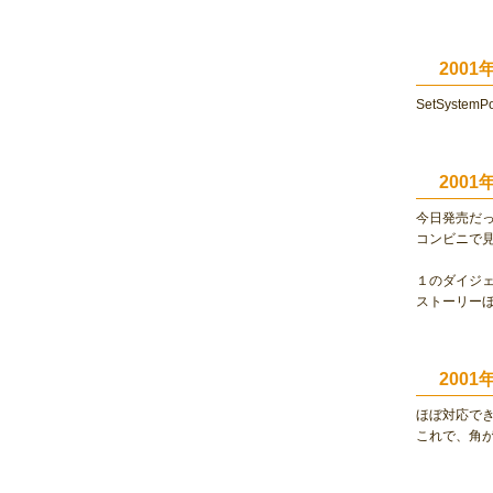
200
SetSystemPo
200
今日発売だ
コンビニで
１のダイジ
ストーリー
200
ほぼ対応で
これで、角