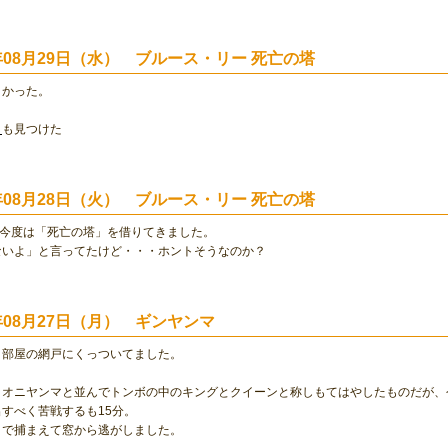
1年08月29日（水） ブルース・リー 死亡の塔
白かった。
ト
も見つけた
1年08月28日（火） ブルース・リー 死亡の塔
続き今度は「死亡の塔」を借りてきました。
ないよ」と言ってたけど・・・ホントそうなのか？
1年08月27日（月） ギンヤンマ
、部屋の網戸にくっついてました。
、オニヤンマと並んでトンボの中のキングとクイーンと称しもてはやしたものだが、
すべく苦戦するも15分。
とで捕まえて窓から逃がしました。