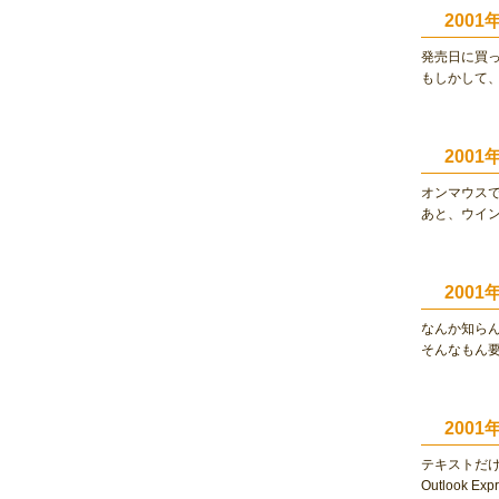
2001
発売日に買
もしかして
200
オンマウス
あと、ウイ
200
なんか知ら
そんなもん
200
テキストだけ
Outlook