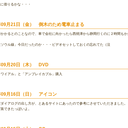
け人に借りるかな・・・
1年09月21日（金） 倒木のため電車止まる
がかかるとのことなので、車で会社に向かったら西焼津から静岡行くのに２時間もか
大ソウル線」今日だったのか・・・ビデオセットしておくの忘れてた（泣
年09月20日（木） DVD
ロワイアル」と「アンブレイカブル」購入
1年09月16日（日） アイコン
択ダイアログの出し方が、とあるサイトにあったので参考にさせていただきました。
実装できたっぽいよ。