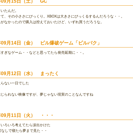
年09月15日（土） GC
ていたんだ。
て、その小ささにびっくり。XBOXは大きさにびっくるするんだろうな・・。
ムがなかったので購入は控えておいたけど、いずれ買うだろうな。
1年09月14日（金） ビル爆破ゲーム「ビルバク」
悪すぎなゲーム・・などと思ってたら発売延期に・・。
1年09月12日（水） まったく
入らない一日でした
信じられない映像ですが、夢じゃない現実のことなんですね
1年09月11日（火） ・・・
ていろいろ考えてたら涙出かけた
ぱなしで寝たら夢まで見た・・