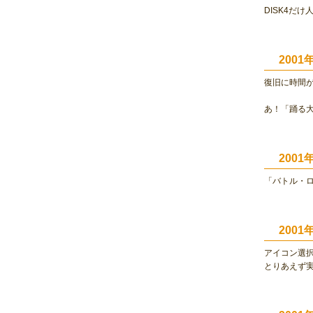
DISK4だ
200
復旧に時間
あ！「踊る
2001
「バトル・
200
アイコン選
とりあえず