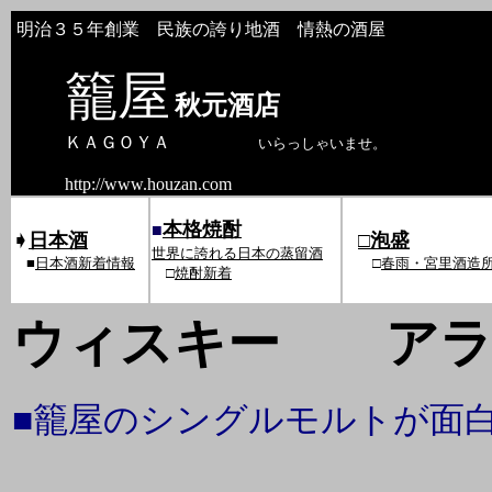
明治３５年創業 民族の誇り地酒 情熱の酒屋
籠屋
秋元酒店
ＫＡＧＯＹＡ
いらっしゃいませ。
http://www.houzan.com
本格焼酎
■
➧
日本酒
□
泡盛
世界に誇れる日本の蒸留酒
■
日本酒新着情報
□
春雨・
宮里酒造
□
焼酎新着
ウィスキー アラ
■籠屋のシングルモルトが面