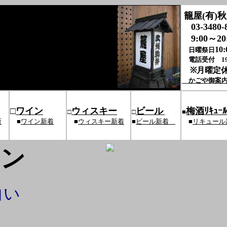
籠屋(有)
03-3480-
9:00～20:
10
日曜祭日
電話受付 19
※月曜定
かごや御案
□
ワイン
ウィスキー
ビール
梅酒ﾘｷｭｰ
□
□
■
所
■
ワイン新着
■
ウィスキー新着
■
ビール新着
■
リキュール
ン
白い