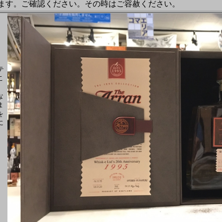
ます。ご確認ください。その時はご容赦ください。
テ
こ
な
ま
を
に