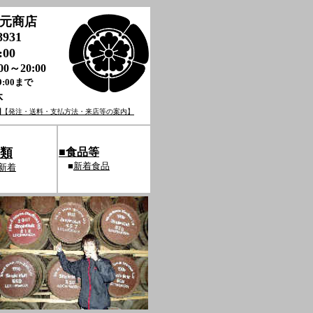
秋元商店
8931
00
:00～20:00
:00まで
休
内
【発注・送料・支払方法・来店等の案内】
ﾙ類
■
食品等
■
新着食品
新着