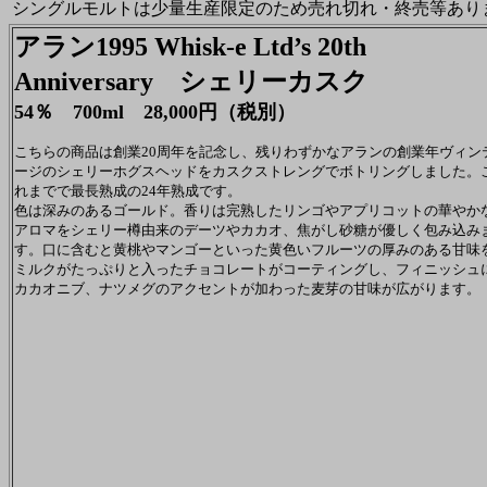
シングルモルトは少量生産限定のため売れ切れ・終売等あり
アラン1995 Whisk-e Ltd’s 20th
Anniversary シェリーカスク
54％ 700ml 28,000円（税別）
こちらの商品は創業20周年を記念し、残りわずかなアランの創業年ヴィン
ージのシェリーホグスヘッドをカスクストレングでボトリングしました。
れまでで最長熟成の24年熟成です。
色は深みのあるゴールド。香りは完熟したリンゴやアプリコットの華やか
アロマをシェリー樽由来のデーツやカカオ、焦がし砂糖が優しく包み込み
す。口に含むと黄桃やマンゴーといった黄色いフルーツの厚みのある甘味
ミルクがたっぷりと入ったチョコレートがコーティングし、フィニッシュ
カカオニブ、ナツメグのアクセントが加わった麦芽の甘味が広がります。