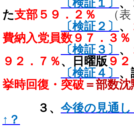
〔検証１〕
、
た
支部５９．２％
（表
〔検証２〕
、
費納入党員数９７．３
〔検証３〕
、
９２．７％
、日曜版
９
〔検証４〕
、
挙時回復・突破
＝部数沈
志位
３、
今後の見通し
↑？