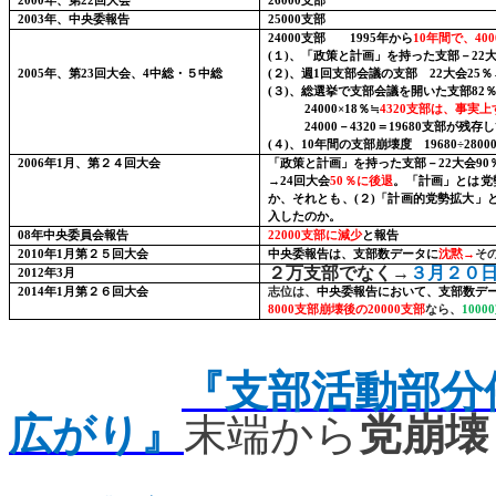
2000
年、第
22
回大会
26000
支部
2003
年、中央委報告
25000
支部
24000
支部
1995
年から
10
年間で、
400
(
１
)
、「政策と計画」を持った支部－
22
2005
年、第
23
回大会、
4
中総・５中総
(
２
)
、週
1
回支部会議の支部
22
大会
25
％
(
３
)
、総選挙で支部会議を開いた支部
82
24000
×
18
％≒
4320
支部は、事実上
24000
－
4320
＝
19680
支部が残存
し
(
４
)
、
10
年間の支部崩壊度
19680
÷
2800
2006
年
1
月、第２４回大会
「政策と計画」を持った支部－
22
大会
90
→
24
回大会
50
％に後退
。「計画」とは党
か、それとも、
(
２
)
「計画的党勢拡大」
入したのか。
08
年中央委員会報告
22000
支部に減少
と報告
2010
年
1
月第２５回大会
中央委報告は、支部数データに
沈黙→
そ
２万支部でなく→
３月２０
2012
年
3
月
2014
年
1
月第２６回大会
志位は、
中央委報告において、支部数デ
8000
支部崩壊後の
20000
支部
なら、
10000
『支部活動部分
広がり』
末端から
党崩壊