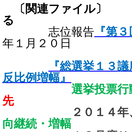
〔関連ファ
る
志位報告
『第３
年１月２０日
『総選挙１３議
反比例増幅』
選挙投票行
先
２０１４年
向継続・増幅