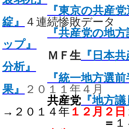
『東京の共産党
綻』
４連続惨敗データ
『共産党の地方
ップ』
ＭＦ生
『日本共
分析』
『統一地方選前
果』
２０１１年４月
共産党
『地方議
→２０
１４年
１２月２日
＝
１