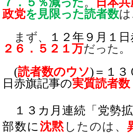
７．５％減った
。
日本共
政党
を見限った読者数
は
まず、
１２年９月１日
２６．５２１万
だった。
(
読者数のウソ
)
＝１３
日赤旗記事の
実質読者数
１３カ月連続「党勢拡
部数に
沈黙
したのは、