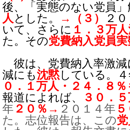
後、「実態のない党員」
人
とした。
→（３）
２０
いて、さらに
１．３万人
た。その
党費納入党員実
彼は、党費納入率激減
減にも
沈黙
している。４
０．１万人・２４．８％
報道によれば、
３０．５
年
２０％→
２０１４年
５
た。志位報告は、この
党