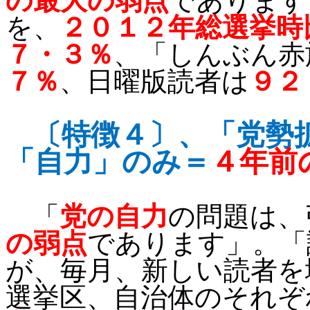
の最大の弱点
であります
を、
２０１２年総選挙時
７・３％
、「しんぶん赤
７％
、日曜版読者は
９２
〔特徴４〕、「党勢
「自力」のみ＝
４年前
「
党の自力
の問題は、
の弱点
であります
」。「
が、毎月、新しい読者を
選挙区、自治体のそれぞ