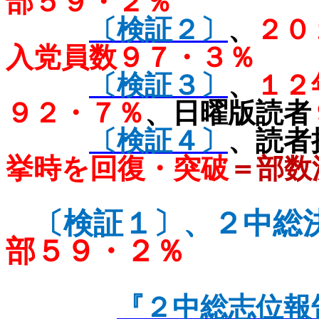
部５９・２％
〔検証２〕
、
２０
入党員数９７・３％
〔検証３〕
、
１２
９２・７％
、日曜版読者
〔検証４〕
、
読者
挙時を回復・突破
＝部数
〔検証１〕、
２中総
部５９・２％
『２中総志位報