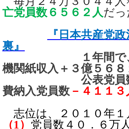
毎月２４万３０４４人
亡党員数６５６２人
だっ
『日本共産党政
裏』
１年間で
機関紙収入＋３億５６８
公表党員
費納入党員数
－４１１３
志位は、２０１０年１
（
1
）
党員数４０．６万