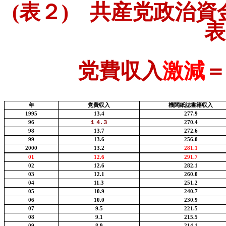
(
表２
)
共産党政治資
表
党費収入
激減
＝
年
党費収入
機関紙誌書籍収入
1995
13.4
277.9
96
１４
.
３
270.4
98
13.7
272.6
99
13.6
256.0
2000
13.2
281.1
01
12.6
291.7
02
12.6
282.1
03
12.1
260.0
04
11.3
251.2
05
10.9
240.7
06
10.0
230.9
07
9.5
221.5
08
9.1
215.5
09
8.9
214.1