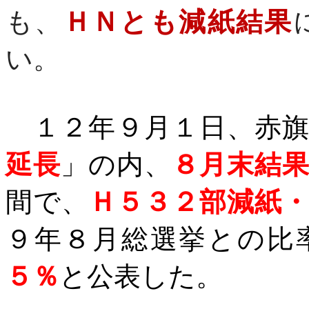
も、
ＨＮとも減紙結果
い。
１２年９月１日、赤旗
延長
」の内、
８月末結
間で、
Ｈ５３２部減紙
９年８月総選挙との比
５％
と公表した。