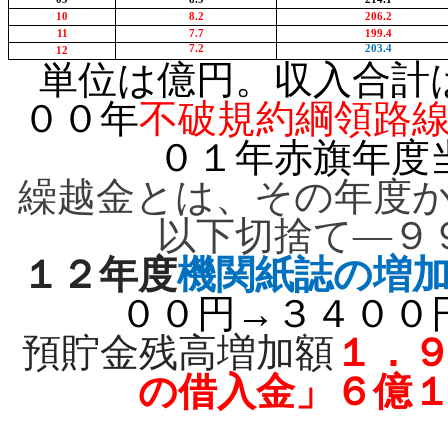
10
8.2
206.2
11
7.7
199.4
7.2
203.4
12
単位は億円。収入合計
００年
不破規約綱領路
０１年
赤旗
年度
繰越金とは、その年度
以下切捨て―９
１２年度
機関紙誌の増
００円→３４００
預貯金残高増加額
１．
の借入金」６億