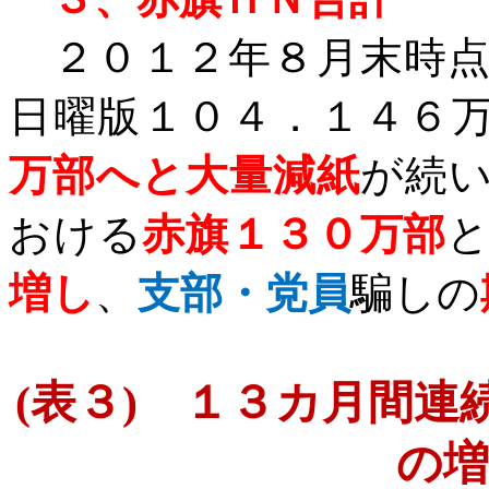
２０１２年８月末時点
日曜版１０４．１４６万
万部へと大量減紙
が続
おける
赤旗１３０万部
増し
、
支部・党員
騙しの
(
表３
)
１３カ月間連続
の増