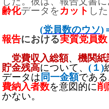
した。彼は、報告文書に
齢化
データを
カット
した
(
党員数のウソ)
報告
における
実質党員数
党費収入総額
、
機関紙
貯金残高
について、
(
１
)
データは
同一金額
である
費納入者数
を意図的に
削
かない。