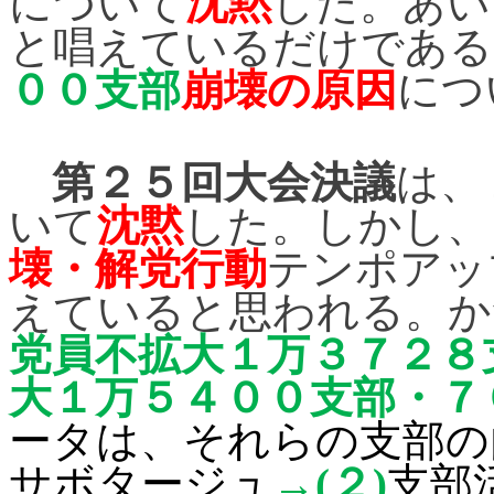
について
沈黙
した。あい
と唱えているだけである
００支部
崩壊の原因
につ
第２５回大会決議
は、
いて
沈黙
した。しかし、
壊・解党行動
テンポアッ
えていると思われる。か
党員不拡大１万３７２８
大１万５４００支部・７
ータは、それらの支部の
サボタージュ
→
(
２
)
支部