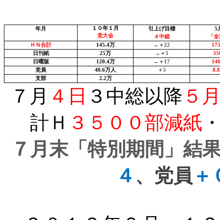
１０年１月
年月
引上げ目標
5
党大会
４中総
「全
ＨＮ合計
145.4
万
→＋
22
17
日刊紙
25
万
→＋
5
35
日曜版
120.4
万
→＋
17
14
党員
40.6
万人
＋
5
8.8
支部
2.2
万
７月
４日
３中総以降
５
計Ｈ
３５００部減紙
７月末「特別期間」結
４
、党員
＋