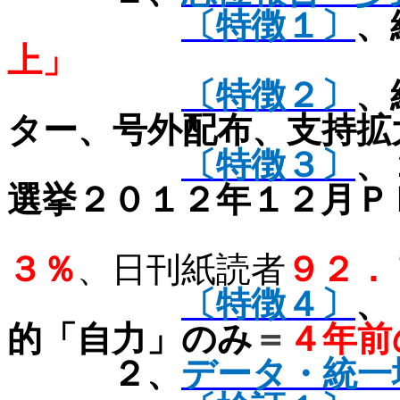
〔特徴１〕
、
上」
〔特徴２〕
、
ター、号外配布、支持拡
〔特徴３〕
、
選挙２０１２年１２月Ｐ
３％
、日刊紙読者
９２．
〔特徴４〕
、
的「自力」のみ
＝
４年前
２、
データ・統一