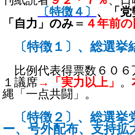
〔特徴４〕
、「党
「自力」のみ
＝
４年前の
〔特徴１〕、総選挙
比例代表得票数６０６
１議席
→「実力以上」
。
縄「一点共闘」。
〔特徴２〕、総選挙
ー、号外配布、支持拡