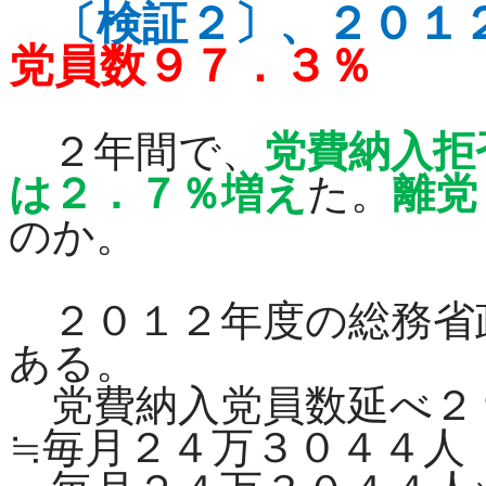
〔検証２〕、
２０１
党員数９７．３％
２年間で、
党費納入拒
は２．７％増え
た。
離党
のか。
２０１２年度の総務省
ある。
党費納入党員数延べ２９
≒毎月２４万３０４４人