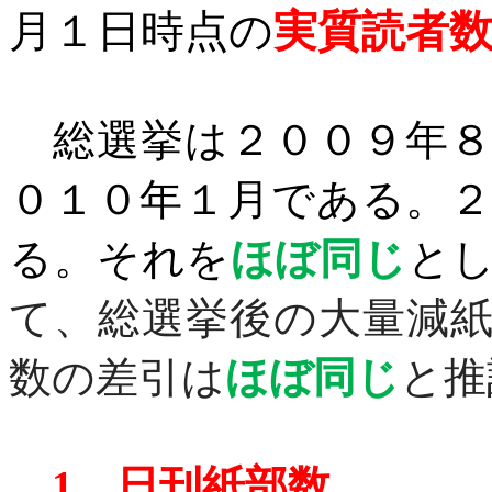
月１日時点の
実質読者
総選挙は２００９年８
０１０年１月である。
る。それを
ほぼ同じ
と
て、総選挙後の大量減
数の差引は
ほぼ同じ
と推
1
、日刊紙部数