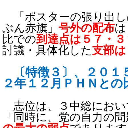
「
ポスターの張り出し
ぶん赤旗」
号外の配布
は
比での
到達点は５７・３
討議・具体化した
支部は
〔特徴３〕、
２０１
２年１２月ＰＨＮとの
志位は、３中総におい
「
同時に、党の自力の問