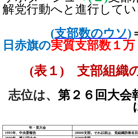
解党行動へと進行してい
(
支部数のウソ)
日赤旗の
実質支部数１
(
表１
)
支部組織の
志位は、
第２６回大会
年・党大会
1995
年、中央委報告
28000
支部。それ以前は、党組織防衛名目