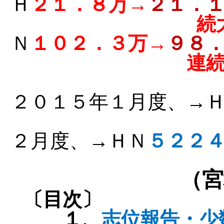
Ｈ
２１．８万→
２１．
続
Ｎ
１０２．３万→
９８
連
２０１５年１月度、→
２月度、→ＨＮ
５２２
（宮
〔目次〕
１、
志位報告・少