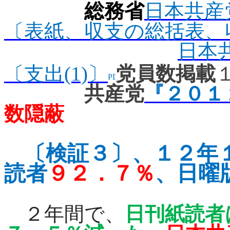
総務省
日本共産
〔表紙、収支の総括表、収
日本
〔支出(1)
〕
党員数掲載
共産党
『２０１
数隠蔽
〔検証３〕、
１２年
読者
９２．７％
、日曜
２年間で、
日刊紙読者