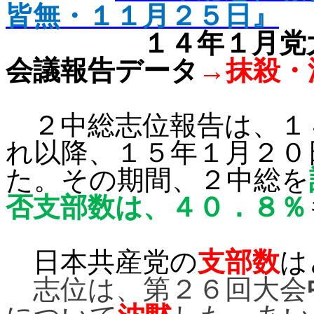
皆無・１１月２５日』
１４年１月党
会議報告データ
→抹殺・
２中総志位報告は、
１
れ以降、
１５年１月２０
た。その期間、
２中総を
否支部数は、４０．８％
日本共産党の
支部数
は
志位は、第２６回大会