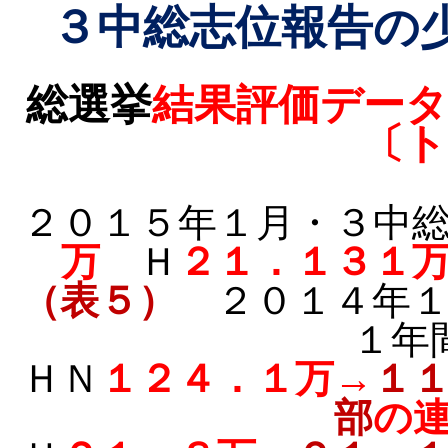
３中総志位報告の
総選挙
結果評価データ
〔ト
２０１５年１月・３中
万
Ｈ
２１．１３１
（表５）
２０１４年１
１年
ＨＮ
１２４．１万→
１
部
の