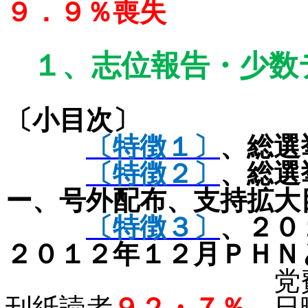
９．９％喪失
１、
志位報告・少数
〔小目次〕
〔特徴１〕
、総選
〔特徴２〕
、総選
ー、号外配布、支持拡大
〔特徴３〕
、
２０
２０１２年１２月ＰＨＮ
党
刊紙読者
９２・７％
、日