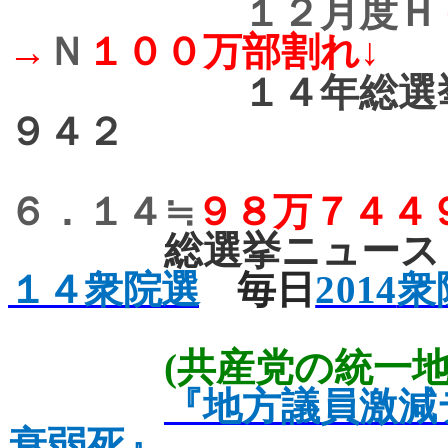
１２月度Ｈ
→
Ｎ
１００万部割れ↓
１４年総選
９４２
６．１４≒
９８万７４４
総選挙ニュース
１４衆院選
毎日
2014
衆
(
共産党の統一
『地方議員激減
衰弱死』