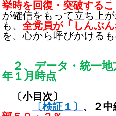
挙時を回復・突破するこ
が確信をもって立ち上が
も、
全党員が「しんぶん
を、心から呼びかけるも
２、
データ・統一地
年１月時点
〔小目次〕
〔検証１〕
、
２中