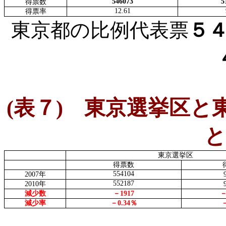
546073
5
得票数
12.61
得票率
東京都の比例代表票
５
(
表７
)
東京選挙区と東
と
東京選挙区
得票数
554104
2007
年
552187
2010
年
減少数
－
1917
減少率
－
0.34
％