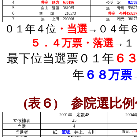
4
共産 緒方
630196
公明 沢
8270
5
自由 遠藤
361965
無 青島
5962
6
無 畑
210573
共産 今村
45328
7
無 上田
209806
無 増元
3817
０１年
４位
・当選
→０４年
５．４万票・落選
→１
最下位当選票０１年
６
年
６８万票
(
表６
)
参院選比例
2001
年 定数
48
2004
25
立候補者
4
当選
当選者
紙、
筆坂
、井上、吉川
市田、
小