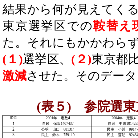
結果から何が見えてく
東京選挙区での
鞍替え
た。それにもかかわら
(
１
)
選挙区、
(
２
)
東京都
激減
させた。そのデータ
(
表５
)
参院選東
順位
2001
年 定数
4
2004
年 定数
4
１
自民 保坂
1407437
自民 中川
101429
2
公明 山口
881314
民主 小川
9914
3
民主 鈴木
759110
民主 蓮舫
9246