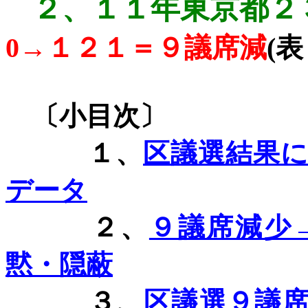
２、
１１年東京都２
0
→１２１＝９議席減
(
表
〔小目次〕
１、
区議選結果
データ
２、
９議席減少
黙・隠蔽
３、
区議選９議