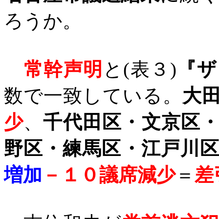
ろうか。
常幹声明
と
(
表３
)
『ザ
数で一致している。
大
少
、
千代田区・文京区
野区・練馬区・江戸川
増加
－１０議席減少
＝
差