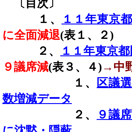
〔目次〕
１、
１１年東京
に全面減退
(
表１、２
)
２、
１１年東京都
９議席減
(
表３、４
)
→中
１、
区議
数増減データ
２、
９議
に沈黙・隠蔽