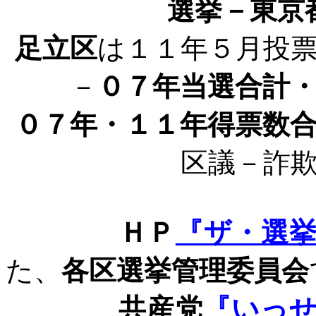
選挙－東京
足立区
は１１年５月投
－
０７年当選合計
０７年・１１年得票数
区議－詐
ＨＰ
『ザ・選
た、
各区選挙管理委員会
共産党
『いっ