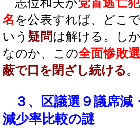
志位和夫が
党首逃亡
名
を公表すれば、どこ
いう
疑問
は解ける。し
なのか、この
全面惨敗
蔽で口を閉ざし続ける
。
３、
区議選９議席減
減少率比較の謎