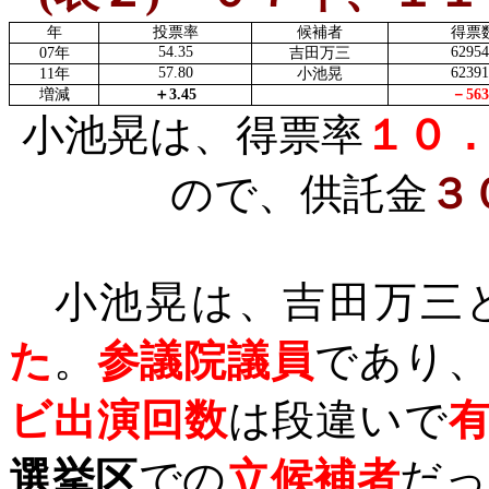
年
投票率
候補者
得票
54.35
62954
07
年
吉田万三
57.80
62391
11
年
小池晃
増減
＋
3.45
－
563
小池晃は、得票率
１０
ので、供託金
３
小池晃は、
吉田万三
た
。
参議院議員
であり
ビ出演回数
は段違いで
選挙区
での
立候補者
だっ