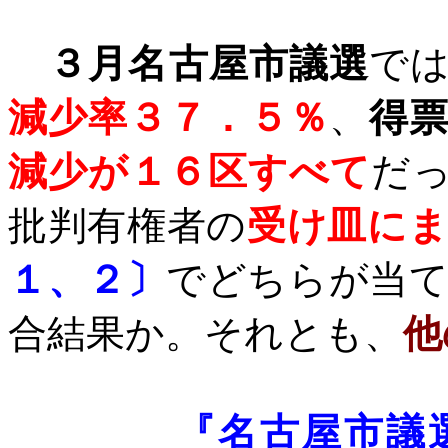
３月名古屋市議選
で
減少率３７．５％
、
得
減少が１６区すべて
だ
批判有権者の
受け皿に
１、２〕
でどちらが当
合結果か。それとも、
他
『名古屋市議