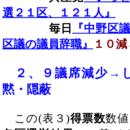
選２１区、１２１人』
毎日
『中野区
区議の議員辞職』
１０減
２、
９議席減少→
黙・隠蔽
この
(
表３
)
得票数
数値