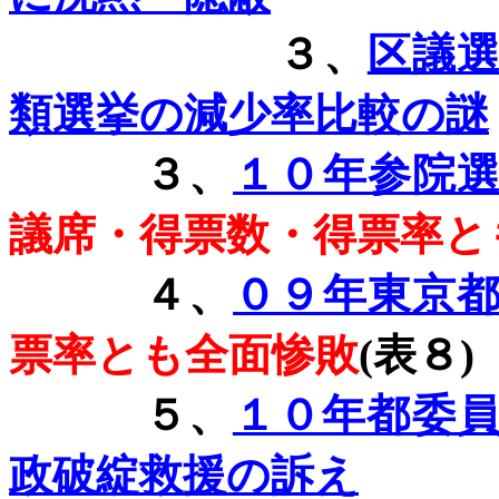
３、
区議
類選挙の減少率比較の謎
３、
１０年参院
議席・得票数・得票率と
４、
０９年東京
票率とも全面惨敗
(
表８
)
５、
１０年都委
政破綻救援の訴え