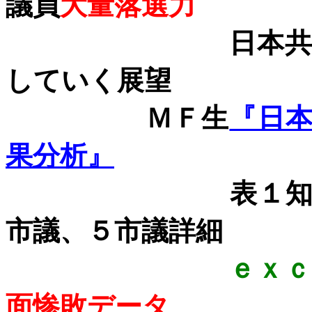
議員
大量落選力
日本共産
していく展望
ＭＦ生
『日
果分析』
表１知事、２県
市議、５市議詳細
ｅｘ
面惨敗データ