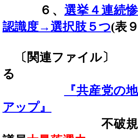
６、
選挙４連続
認識度→選択肢５つ
(
表
〔関連フ
る
『共産党の
アップ
』
不破規約・綱