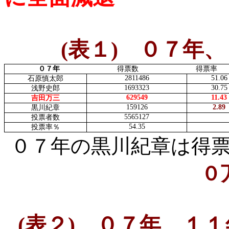
(
表１
)
０７年、
０７年
得票数 得票率
2811486
51.06
石原慎太郎
1693323
30.75
浅野史郎
629549
11.43
吉田万三
159126
2.89
黒川紀章
5565127
投票者数
54.35
投票率％
０７年の黒川紀章は得
０
(
表２
)
０７年、１１