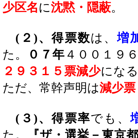
少区名
に
沈黙・隠蔽
。
(
２
)
、得票数
は、
増
た。
０７年
４００１９
２９３１５票減少
にな
ただ、常幹声明は
減少票
(
３
)
、得票率
でも、
た。
『ザ・選挙－東京