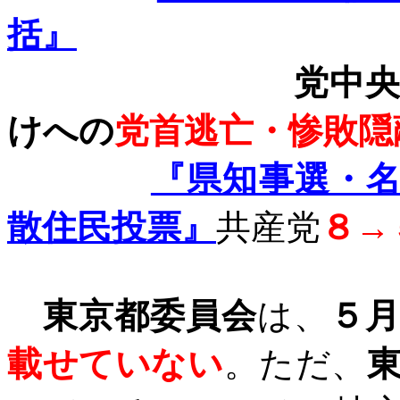
括』
党中央
けへの
党首逃亡・惨敗隠
『県知事選・
散住民投票』
共産党
８
→
東京都委員会
は、
５
載せていない
。ただ、