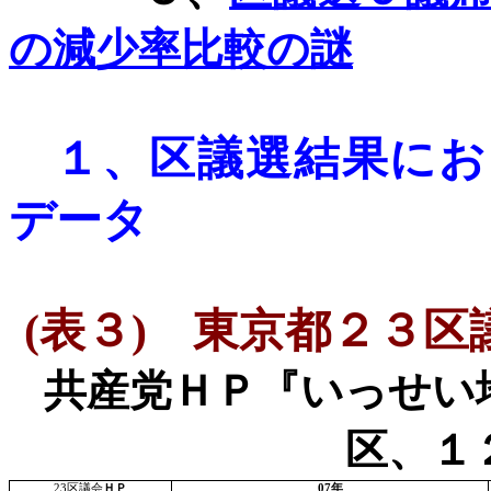
の減少率比較の謎
１、
区議選
結果にお
データ
(
表３
)
東京都２３区
共産党ＨＰ『いっせい
区、１
23
区議会
ＨＰ
07
年