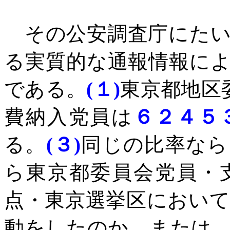
その公安調査庁にた
る実質的な通報情報に
である。
(
１
)
東京都地区
費納入党員は
６２４５
る。
(
３
)
同じの比率なら
ら東京都委員会党員・
点・東京選挙区におい
動をしたのか。または