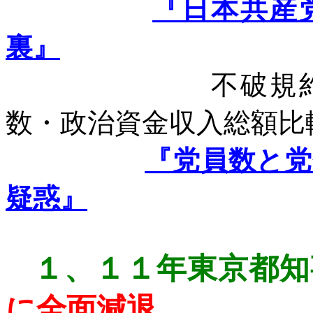
『日本共産
裏』
不破規
数・政治資金収入総額比
『党員数と
疑惑』
１、
１１年東京都知
に全面減退