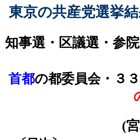
東京の共産党選挙結
知事選・区議選・参院
首都
の都委員会・３
(
宮