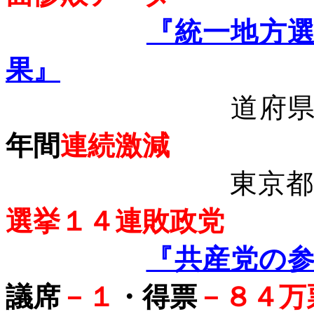
『統一地方
果』
道府
年間
連続激減
東京
選挙１４連敗政党
『共産党の
議席
－１
・得票
－８４万