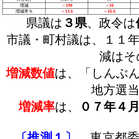
増減
－
190
－
16
増減率％
－
13.6
－
16.6
県議は
３県
、政令は
市議・町村議は、１１
減はそ
増減数値
は、「しんぶ
地方選
増減率
は、
０７年４
〔推測１〕
、東京都