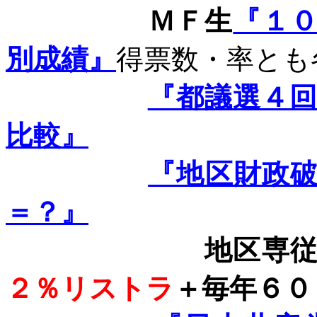
ＭＦ生
『１
別成績』
得票数・率とも
『都議選４
比較』
『地区財政
＝？』
地区専従１３
２％リストラ
＋毎年６０