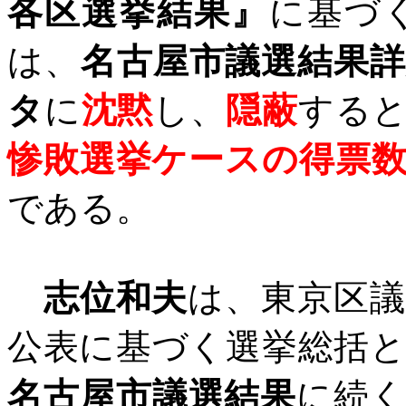
各区選挙結果』
に基づ
は、
名古屋市議選結果
タ
に
沈黙
し、
隠蔽
する
惨敗選挙ケースの得票
である。
志位和夫
は、東京区
公表に基づく選挙総括
名古屋市議選結果
に続