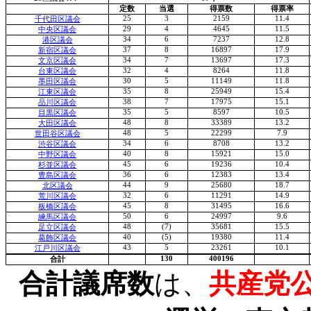
定数
当選
得票数
得票率
25
3
2159
11.4
千代田区議会
29
4
4645
11.5
中央区議会
34
6
7237
12.8
港区議会
37
8
16897
17.9
新宿区議会
34
7
13697
17.3
文京区議会
32
4
8264
11.8
台東区議会
30
5
11149
11.8
墨田区議会
35
8
25949
15.4
江東区議会
38
7
17975
15.1
品川区議会
35
5
8597
10.5
目黒区議会
48
8
33389
13.2
大田区議会
48
5
22299
7.9
世田谷区議会
34
6
8708
13.2
渋谷区議会
40
8
15921
15.0
中野区議会
45
6
19236
10.4
杉並区議会
36
6
12383
13.4
豊島区議会
44
9
25680
18.7
北区議会
32
6
11291
14.9
荒川区議会
45
8
31495
16.6
板橋区議会
50
6
24997
9.6
練馬区議会
48
(7)
35681
15.5
足立区議会
40
(5)
19380
11.4
葛飾区議会
43
5
23261
10.1
江戸川区議会
130
400196
合計
合計議席数
は、
共産党