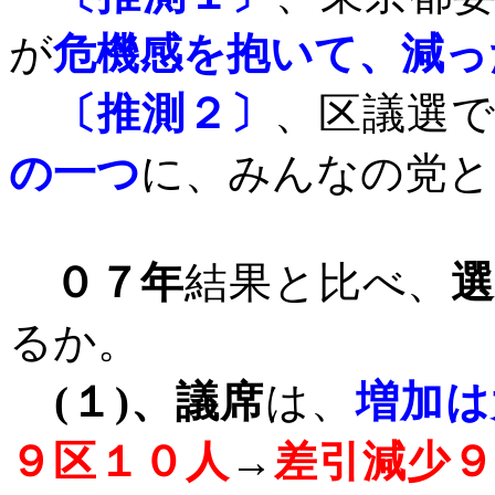
が
危機感を抱いて、減っ
〔推測２〕
、区議選
の一つ
に、みんなの党と
０７年
結果と比べ、
るか。
(
１
)
、議席
は、
増加は
９区１０人
→
差引減少９