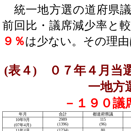
統一地方選の道府県議
前回比・議席減少率と
９％
は少ない。その理由
(
表４
)
０７年４月当選
一地方
－１９０議
年月
合計
都道府県議
2989
115
10
年
9
月
(1396)
(96)
(07
年
4
月
)
(1234)
80
11
年
4
月