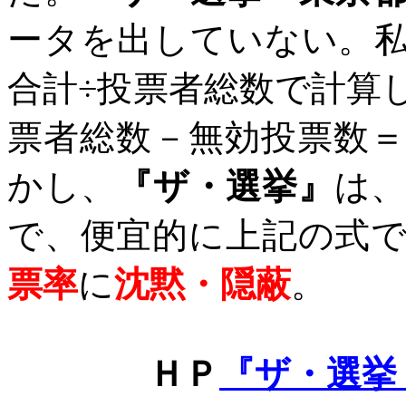
ータを出していない。
合計÷投票者総数で計算
票者総数－無効投票数
かし、
『ザ・選挙』
は
で、便宜的に上記の式
票率
に
沈黙・隠蔽
。
ＨＰ
『ザ・選挙