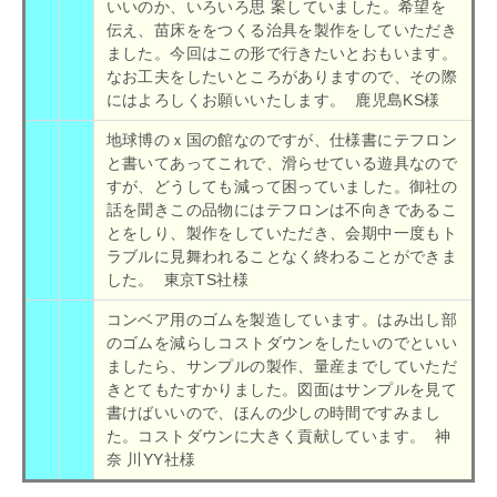
いいのか、いろいろ思 案していました。希望を
伝え、苗床ををつくる治具を製作をしていただき
ました。今回はこの形で行きたいとおもいます。
なお工夫をしたいところがありますので、その際
にはよろしくお願いいたします。 鹿児島KS様
地球博のｘ国の館なのですが、仕様書にテフロン
と書いてあってこれで、滑らせている遊具なので
すが、どうしても減って困っていました。御社の
話を聞きこの品物にはテフロンは不向きであるこ
とをしり、製作をしていただき、会期中一度もト
ラブルに見舞われることなく終わることができま
した。 東京TS社様
コンベア用のゴムを製造しています。はみ出し部
のゴムを減らしコストダウンをしたいのでといい
ましたら、サンプルの製作、量産までしていただ
きとてもたすかりました。図面はサンプルを見て
書けばいいので、ほんの少しの時間ですみまし
た。コストダウンに大きく貢献しています。 神
奈 川YY社様