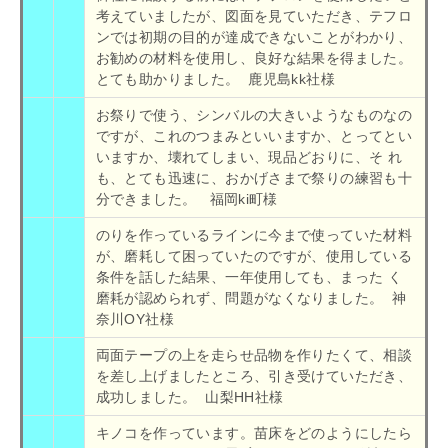
考えていましたが、図面を見ていただき、テフロ
ンでは初期の目的が達成できないことがわかり、
お勧めの材料を使用し、良好な結果を得ました。
とても助かりました。 鹿児島kk社様
お祭りで使う、シンバルの大きいようなものなの
ですが、これのつまみといいますか、とってとい
いますか、壊れてしまい、現品どおりに、そ れ
も、とても迅速に、おかげさまで祭りの練習も十
分できました。 福岡ki町様
のりを作っているラインに今まで使っていた材料
が、磨耗して困っていたのですが、使用している
条件を話した結果、一年使用しても、まった く
磨耗が認められず、問題がなくなりました。 神
奈川OY社様
両面テープの上を走らせ品物を作りたくて、相談
を差し上げましたところ、引き受けていただき、
成功しました。 山梨HH社様
キノコを作っています。苗床をどのようにしたら