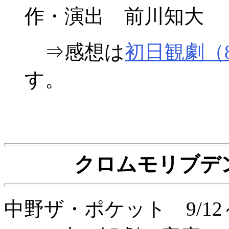
作・演出 前川知大
⇒感想は
初日観劇（
す。
クロムモリブデ
中野ザ・ポケット 9/12～