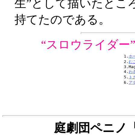
生”として描いたとこ
持てたのである。
“スロウライダー
1.
ホ
2.
む
3.Mag
4.
わ
5.
ト
6.
ア
庭劇団ペニノ「U