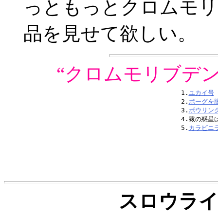
っともっとクロムモリ
品を見せて欲しい。
“クロムモリブデ
1.
ユカイ号
2.
ボーグを
3.
ボウリン
4.猿の惑星は
5.
カラビニラ
スロウライダ