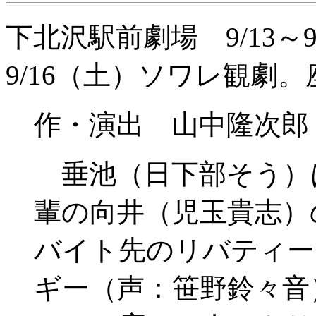
下北沢駅前劇場 9/13～9/
9/16（土）ソワレ観劇。
作・演出 山中隆次郎
垂池（日下部そう）
輩の向井（児玉貴志）
バイト先のリバティー
ギー（声：笹野鈴々音