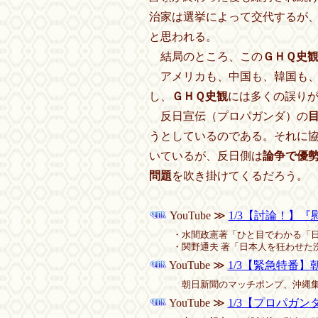
治家は選挙によって交代するが
と思われる。
結局のところ、この
ＧＨＱ史
アメリカも、中国も、韓国も、
し、
ＧＨＱ史観
には多くの誤り
反日宣伝（プロパガンダ）の
うとしているのである。それに
いているが、反日側は
論争で優
問題
を吹き掛けてくるだろう。
YouTube ≫
1/3【討論！】『
・水間政憲著「ひと目でわかる「日の
・関野通夫 著「日本人を狂わせた
YouTube ≫
1/3【緊急特番】朝
朝日新聞のマッチポンプ、沖縄集
YouTube ≫
1/3【プロパガンダ