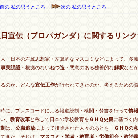
前の 私の思うところ
次の 私の思うところ
反日宣伝（プロパガンダ）に関するリンク
人・日本の左翼思想家・左翼的なマスコミなどによって、多
、
事実誤認
・根拠のない
ねつ造
・悪意のある独善的な
解釈
など
。
るのか、どんな
宣伝工作
が行われてきたのか、考えるための
。
る時に、プレスコードによる報道統制・検閲・焚書を行って
情
行い、
教育改革
と称して日本の学校教育を
ＧＨＱ史観
に基づく内
体制
は、
公職追放
によって排除された人々のあとを、
ＧＨＱの
けてきた。それは、
マスコミ・学者・教育者・労働組合・政治