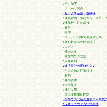
○学力低下
○スポーツ関係
○セックス産業・性接待
○強制労働・強制連行・虐待・人
○性暴行・性的暴行
○暴行
○拷問
○ベトナム戦争での残虐行為
○朝鮮戦争時の賠償請求
○コピノ
○外国人妻
○韓国内での差別
○人種差別
○経済統計の正確性欠如
○ヤミ金融と貯蓄銀行
○財閥
○外国資本
○労働災害
○技術盗用
○加湿器殺菌剤問題
○海外での安値受注競争や事業
○ラオスでのダム決壊事件