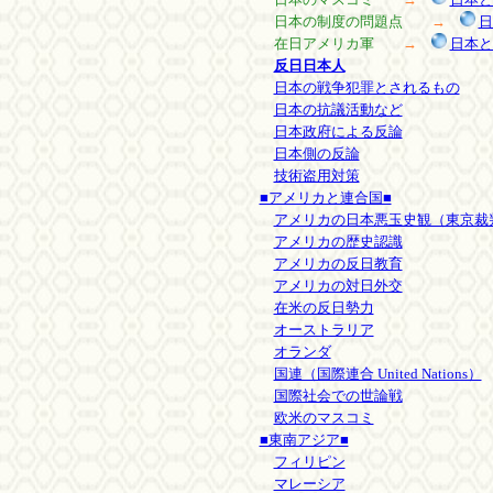
日本の制度の問題点
→
日
在日アメリカ軍
→
日本と
反日日本人
日本の戦争犯罪とされるもの
日本の抗議活動など
日本政府による反論
日本側の反論
技術盗用対策
■アメリカと連合国■
アメリカの日本悪玉史観（東京裁
アメリカの歴史認識
アメリカの反日教育
アメリカの対日外交
在米の反日勢力
オーストラリア
オランダ
国連（国際連合 United Nations）
国際社会での世論戦
欧米のマスコミ
■東南アジア■
フィリピン
マレーシア