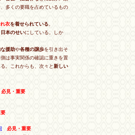
お、多くの要職を占めているもの
濡れ衣
を着せられている
。
、
日本のせい
にしている。しか
。
的な援助
や
各種の譲歩
を引き出そ
本側は事実関係の確認に重きを置
ある。これからも、次々と
新しい
必見・重要
重要
同
必見・重要