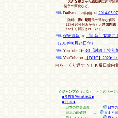
大きな視点
から
総括的
に慰安婦
情勢の変化など。
Dailymotion動画 ≫
2014-0
随所に
青山繁晴
氏の適確な解説・
（25分20秒付近から）と
靖国問題
りやすく解説されている。
保守速報
≫
【朗報】有志に
（2014年8月24日付）
YouTube ≫
3/3【討論！特別版
YouTube ≫
【DHC】2020/
向を・くり返す ＮＨＫ反日偏向報道徹
☆ジャンプ☆
（目次） ～このページ
■反日宣伝の略年表■
■ 日 本 ■
日本の歴史認識
→
日本の
日本の価値観
→
日本と日
日本のマスコミ
→
日本と