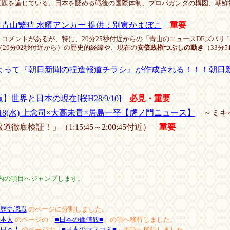
問題を論じている。日本を貶める戦後の国際体制、プロパガンダの構図、朝鮮
5.07 青山繁晴 水曜アンカー 提供：別寅かまぼこ
重要
コメントがあるが、特に、20分25秒付近からの「青山のニュースDEズバリ
（29分02秒付近から）の歴史的経緯や、現在の
安倍政権つぶしの動き
（33分
よって『朝日新聞の捏造報道チラシ』が作成される！！！朝日
】世界と日本の現在[桜H28/9/10]
必見・重要
11/18(水) 上念司×大高未貴×居島一平【虎ノ門ニュース】
～ミキぺ
底検証！」（1:15:45～2:00:45付近）
重要
内の項目へジャンプします。
歴史認識
のページに分割しました。
本人
のページの「
■日本の価値観■
」の項へ移行しました。
日本人
のページの「
■日本のマスコミ■
」の項へ移行しました。