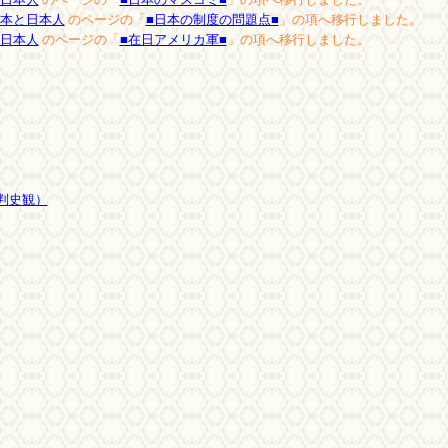
本と日本人
のページの「
■日本の制度の問題点■
」の項へ移行しました。
日本人
のページの「
■在日アメリカ軍■
」の項へ移行しました。
判史観）