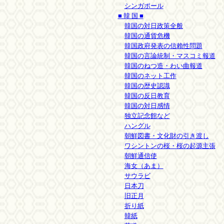
シンガポール
■ 韓 国 ■
韓国の対日政策全般
韓国の通貨危機
韓国政府発表の信賴性問題
韓国の言論統制・マスコミ報道
韓国のねつ造・わい曲報道
韓国のネット工作
韓国の歴史認識
韓国の反日教育
韓国の対日感情
独立記念館など
ハングル
朝鮮図書・文化財の引き渡し
ワシントンの桜・桜の起源主張
朝鮮通信使
海女（あま）
サウラビ
日本刀
旧正月
折り紙
韓紙