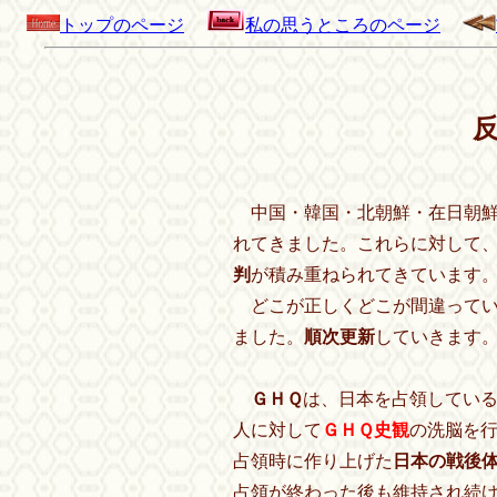
トップのページ
私の思うところのページ
中国・韓国・北朝鮮・在日朝鮮
れてきました。これらに対して
判
が積み重ねられてきています
どこが正しくどこが間違ってい
ました。
順次更新
していきます
ＧＨＱ
は、日本を占領してい
人に対して
ＧＨＱ史観
の洗脳を
占領時に作り上げた
日本の戦後
占領が終わった後も維持され続