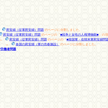
→
慰安婦（従軍慰安婦）問題
のページに分割しました。
慰安婦（従軍慰安婦）問題
のページの「
■戦争と女性の人権博物館■
」の項
→
慰安婦（従軍慰安婦）問題
のページの「
■韓国軍・在韓米軍慰安婦問
→
各国の慰安婦（軍の売春施設）
のページに分割しました。
時労働者問題