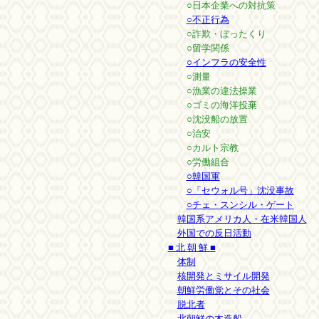
○日本企業への対抗策
○不正行為
○詐欺・ぼったくり
○留学関係
○インフラの安全性
○測量
○漁業の違法操業
○ゴミの海洋投棄
○沈没船の放置
○治安
○カルト宗教
○労働組合
○韓国軍
○「セウォル号」沈没事故
○チェ・スンシル・ゲート
韓国系アメリカ人・在米韓国人
外国での反日活動
■ 北 朝 鮮 ■
体制
核開発とミサイル開発
朝鮮労働党とその社会
脱北者
北朝鮮の木造船