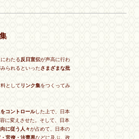
集
岐にわたる
反日宣伝
が声高に行わ
がみられるといった
さまざまな批
資料として
リンク集
をつくってみ
報をコントロール
した上で、日本
容に変えさせた。そして、日本
意向に従う人々
が占めて、日本の
家・官僚・法曹界
などに及ぶ。政