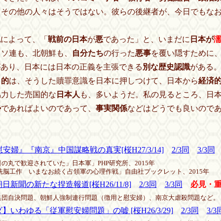
、その他の人々はそうではない。彼らの後継者が、今日でもな
観
によって、「
戦前の日本
が
悪
であった」と、いまだに
日本が
ソ連も、北朝鮮も、
自分たち
の行った
悪事
を覆い隠すために
があり、日本には日本の正義を主張できる
別な歴史認識
がある
目的
は、そうした贖罪意識を日本に押しつけて、日本から
経済
協力した売国的な
日本人
も、多いようだ。私の見るところ、日
勢
であればよいのであって、
事実関係
などはどうでも良いので
慰安婦』『南京』中国謀略戦の真実[桜H27/3/14]
2/3同
3/3同
丸で歓迎されていた」日本軍」PHP研究所、2015年
洗脳工作 いまなお続く占領軍の心理作戦」自由社ブックレット、2015年
日新聞の新たな捏造報道[桜H26/11/8]
2/3同
3/3同
必見・
団自決問題、朝鮮人強制連行問題（徴用と慰安婦）、南京大虐殺問題など。
】いわゆる「従軍慰安婦問題」の嘘 [桜H26/3/29]
2/3同
3/3