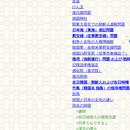
茶道
けん玉
旭日旗問題
靖国神社
関東大震災での朝鮮人虐殺問題
日本海（東海）表記問題
慰安婦（従軍慰安婦）問題
戦争と女性の人権博物館
→
韓国軍・在韓米軍慰安婦問題
他国の慰安所（従軍売春施設？）
徴用（強制連行）問題 および 戦
日韓請求権協定
感化院（孤児院）
徴兵関係
在日韓国・朝鮮人および在日特権
竹島（韓国名 独島）の領有権問題
対馬
韓国と日本の文化の違い
現在の韓国
○嫌韓
○在日韓国人の帰国支援
○日本人なりすまし
○漢字の廃止