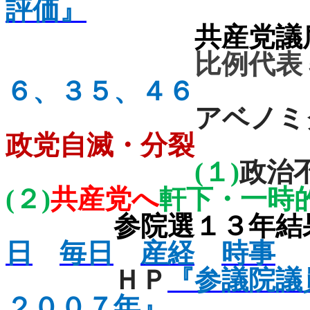
評価』
共産党議
比例代表
６、３５、４６
アベノミ
政党自滅・分裂
(
１
)
政治
(
２
)
共産党へ
軒下・一時
参院選１３年結
日
毎日
産経
時事
ＨＰ
『参議院議
２０
０７年』