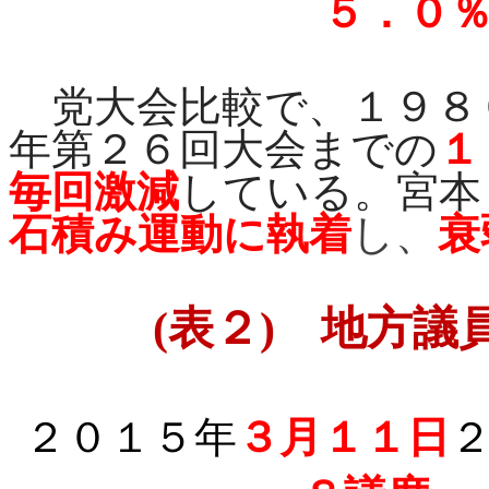
５．０
党大会比較で、１９８
年第２６回大会までの
１
毎回激減
している。宮本
石積み運動に執着
し、
衰
(
表２
)
地方議員
２０
１５年
３月１１日