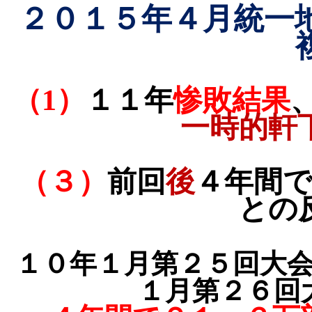
２０１５年４月統一
（
1
）
１１年
惨敗結果
一時的軒
（３）
前回
後
４年間
との
１０年１月第２５回大
１月第２６回