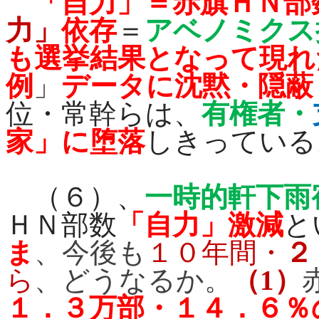
「自力」＝赤旗ＨＮ部
力」
依存
＝
アベノミクス
も選挙結果となって現れ
例
」
データに沈黙・隠蔽
位・常幹らは、
有権者・
家」に堕落
しきっている
（６）、
一時的軒下雨
ＨＮ部数
「自力」激減
と
ま
、今後も
１０年間・
２
ら
、どうなるか。
（
1
）
１．３万部・１４．６％