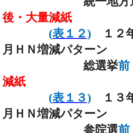
統一地方
後・大量減紙
(
表１２)
１２年
月ＨＮ増減パターン
総選挙
前
減紙
(
表１３)
１３年
月ＨＮ増減パターン
参院選
前