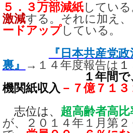
５．３万部減紙
している
激減
する。それに加え、
ードアップ
している。
『日本共産党政
裏』
→１４年度報告は
１
１年間で
機関紙収入
－７億７１３
志位は、
超高齢者高比
が、２０１４年１月第２