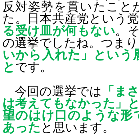
反対姿勢を貫いたこと
た。日本共産党という
る受け皿が何もない
。
の選挙でしたね。つまり
いから入れた」という
と
です。
今回の選挙では
「ま
は考えてもなかった」
望のはけ口のような形
あった
と思います。