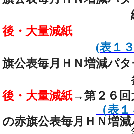
総選
後・大量減紙
(
表１３
旗公表毎月ＨＮ増減パタ
参院
後・大量減紙
→第２６回
（表１
の赤旗公表毎月ＨＮ増減