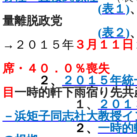
(
表１)
量離脱政党
(
表２)
→２０
１５年
３月１１日
席・４０．０％喪失
２、
２０１５年統
目
一時的軒下雨宿り先共
１、
２０１
－浜矩子同志社大教授イ
２、
一時的