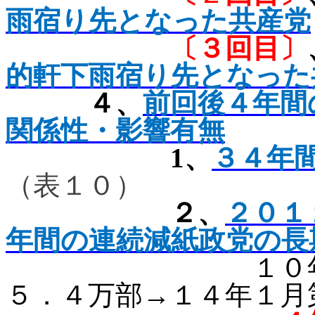
雨宿り先となった共産党
〔３
回目
〕
的軒下雨宿り先と
なった
４、
前回後４年間
関係性・影響有無
1
、
３４年
（表１０）
２、
２０１
年間の連続減紙政党の長
１０
５．４万部→１４年１月