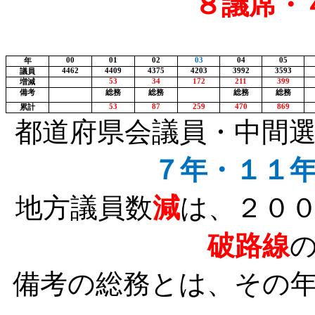
８議席・
00
01
02
03
04
05
年
4462
4409
4375
4203
3992
3593
議員
53
34
172
211
399
増減
備考
総務
総務
総務
総務
53
87
259
470
869
累計
都道府県会議員・中間
７年・１１
地方議員数
減
は、２０
破路線
備考の総務とは、その