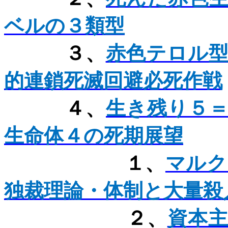
ベルの３類型
３、
赤色テロル
的連鎖死滅回避必死作戦
４、
生き残り５
生命体４の死期展望
１、
マルク
独裁理論・体制と大量殺
２、
資本