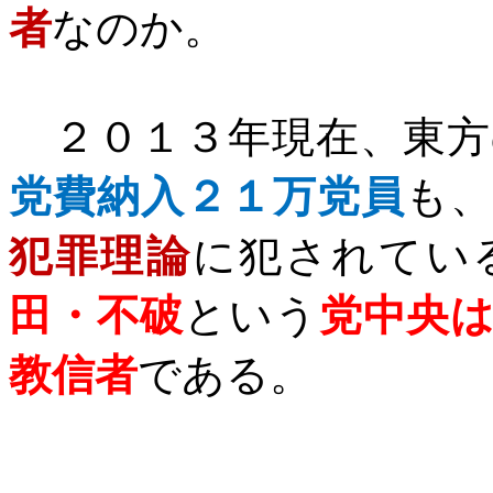
者
なのか。
２０１３年現在、東方
党費納入２１万党員
も
犯罪理論
に犯されてい
田・不破
という
党中央
教信者
である。