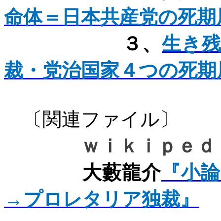
命体＝日本共産党の死期
３、
生き
裁・党治国家４つの死期
〔関連ファ
ｗｉｋｉｐｅｄ
大藪龍介
『小論
→プロレタリア独裁』