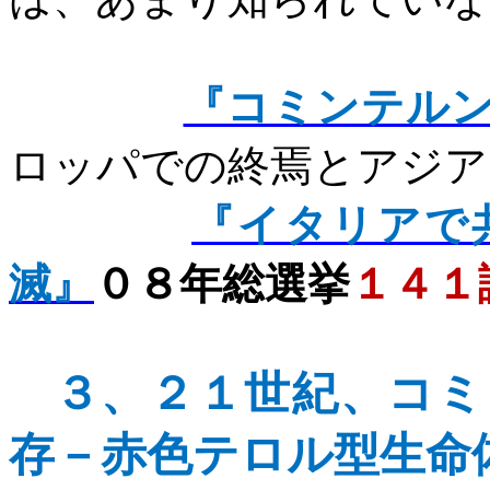
『コミンテル
ロッパでの終焉とアジア
『イタリアで
滅』
０８年総選挙
１４１
３、
２１世紀、コミ
存
－赤色テロル型生命