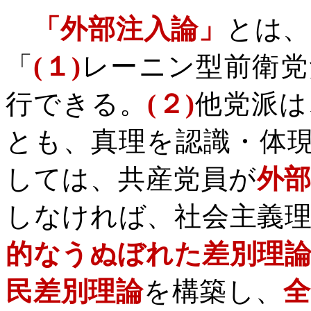
「外部注入論」
とは、
「
(
１
)
レーニン型前衛党
行できる。
(
２
)
他党派は
とも、真理を認識・体
しては、共産党員が
外
しなければ、社会主義
的なうぬぼれた差別理
民差別理論
を構築し、