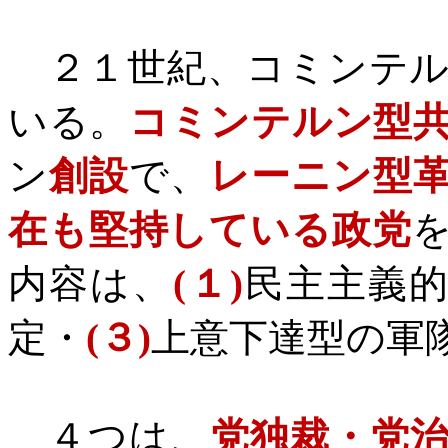
２１世紀、コミンテル
いる。
コミンテルン型
ン
創設
で、
レーニン型
在も堅持している政党
内容は、
(
１
)
民主主義
定・
(
３
)
上意下達型の軍
４つは、
党独裁・党