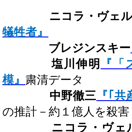
ニコラ・ヴェ
犠牲者』
ブレジンスキー
塩川伸明
『「
模』
粛清データ
中野徹三
『｢共
の推計－約１億人を殺害
ニコラ・ヴェ