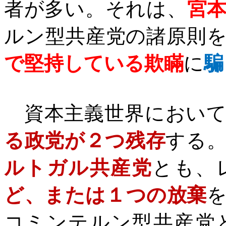
者が多い。それは、
宮
ルン型共産党の諸原則
で堅持している欺瞞
に
騙
資本主義世界において
る政党が２つ残存
する
ルトガル共産党
とも、
ど、または１つの放棄
コミンテルン型共産党