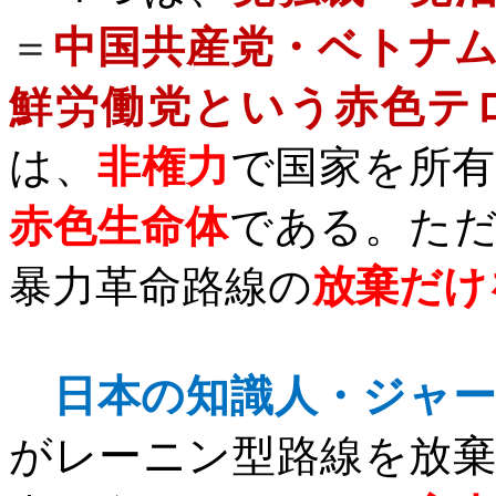
＝
中国共産党・ベトナ
鮮労働党という赤色テ
は、
非権力
で国家を所
赤色生命体
である。た
暴力革命路線の
放棄だけ
日本の知識人・ジャ
がレーニン型路線を放