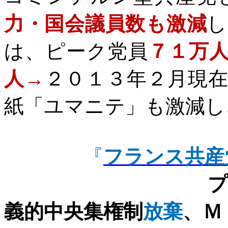
力・国会議員数も激減
し
は、ピーク党員
７１万
人→
２０１３年２月現
紙「ユマニテ」も激減し
『
フランス共産
プロレタ
義的中央集権制
放棄
、Ｍ