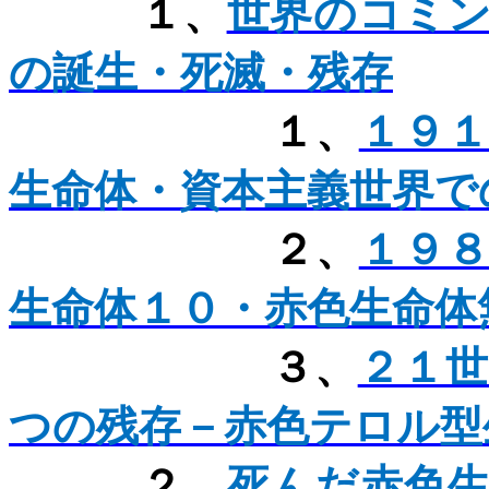
１、
世界のコミ
の誕生・死滅・残存
１、
１９
生命体・資本主義世界
で
２、
１９
生命体１０・赤色生命体
３、
２１
つの残存－赤色テロル型
２、
死んだ赤色