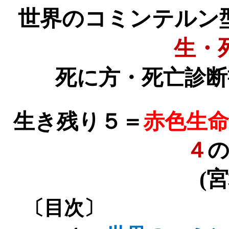
世界のコミンテルン
生・
死に方・死亡診断
生き残り５＝
赤色生命
４
の
(
宮
〔目次〕