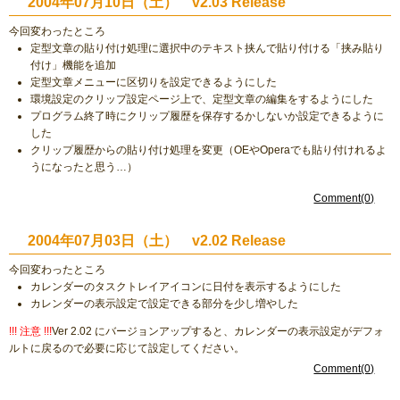
2004年07月10日（土） v2.03 Release
今回変わったところ
定型文章の貼り付け処理に選択中のテキスト挟んで貼り付ける「挟み貼り
付け」機能を追加
定型文章メニューに区切りを設定できるようにした
環境設定のクリップ設定ページ上で、定型文章の編集をするようにした
プログラム終了時にクリップ履歴を保存するかしないか設定できるように
した
クリップ履歴からの貼り付け処理を変更（OEやOperaでも貼り付けれるよ
うになったと思う…）
Comment(0)
2004年07月03日（土） v2.02 Release
今回変わったところ
カレンダーのタスクトレイアイコンに日付を表示するようにした
カレンダーの表示設定で設定できる部分を少し増やした
!!! 注意 !!!
Ver 2.02 にバージョンアップすると、カレンダーの表示設定がデフォ
ルトに戻るので必要に応じて設定してください。
Comment(0)