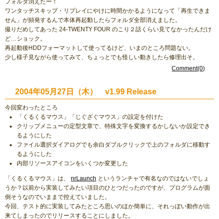
フォルダ消えたー！
ワンタッチスキップ・リプレイにやけに時間かかるようになって「再生できま
せん」が頻発するんで本体再起動したらフォルダ全部消えました。
撮りだめしてあった 24-TWENTY FOUR のこり２話くらい見てなかったんだけ
ど…ショック。
再起動後HDDフォーマットして使ってるけど、いまのところ問題ない。
少し様子見ながら使ってみて、ちょっとでも怪しい動きしたら修理出そ。
Comment(0)
2004年05月27日（木） v1.99 Release
今回変わったところ
「くるくるマウス」「じぐざぐマウス」の設定を付けた
クリップメニューの定型文章で、特殊文字を変換するかしないか設定でき
るようにした
ファイル選択ダイアログでも余白ダブルクリックで上のフォルダに移動す
るようにした
内部リソースアイコンをいくつか変更した
「くるくるマウス」は、
nrLaunch
というランチャで有名なのではないでしょ
うか？以前から実装してみたい項目のひとつだったのですが、プログラムが面
倒そうなのでいままで控えていました。
今回、テスト的に実装してみたところ思いのほか簡単に、それっぽい動作が出
来てしまったのでリリースすることにしました。