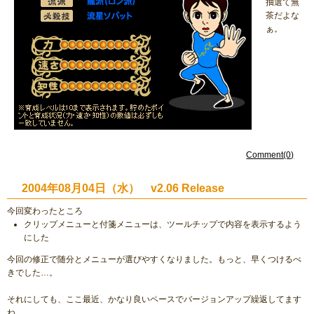
抽選て無
茶だよな
ぁ。
Comment(0)
2004年08月04日（水） v2.06 Release
今回変わったところ
クリップメニューと付箋メニューは、ツールチップで内容を表示するよう
にした
今回の修正で随分とメニューが選びやすくなりました。もっと、早くつけるべ
きでした…。
それにしても、ここ最近、かなり良いペースでバージョンアップ繰返してます
ね。