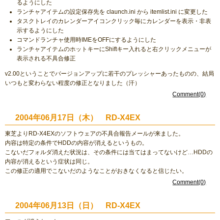
るようにした
ランチャアイテムの設定保存先を claunch.ini から itemlist.ini に変更した
タスクトレイのカレンダーアイコンクリック毎にカレンダーを表示・非表
示するようにした
コマンドランチャ使用時IMEをOFFにするようにした
ランチャアイテムのホットキーにShiftキー入れると右クリックメニューが
表示される不具合修正
v2.00ということでバージョンアップに若干のプレッシャーあったものの、結局
いつもと変わらない程度の修正となりました（汗）
Comment(0)
2004年06月17日（木） RD-X4EX
東芝よりRD-X4EXのソフトウェアの不具合報告メールが来ました。
内容は特定の条件でHDDの内容が消えるというもの。
こないだフォルダ消えた状況は、その条件には当てはまってないけど…HDDの
内容が消えるという症状は同じ。
この修正の適用でこないだのようなことがおきなくなると信じたい。
Comment(0)
2004年06月13日（日） RD-X4EX