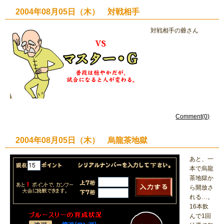
2004年08月05日（木） 対戦相手
対戦相手の爺さん
Comment(0)
2004年08月05日（木） 烏龍茶地獄
あと、一
本で烏龍
茶地獄か
ら開放さ
れる…。
16本飲
んで1回