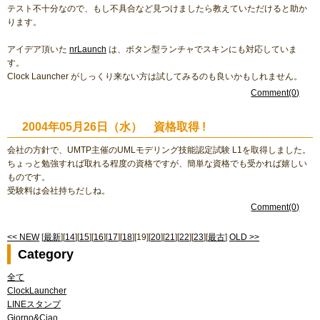
テスト不十分なので、もし不具合など見つけましたら教えていただけると助か
ります。
アイデア頂いた
nrLaunch
は、ボタン型ランチャでスキンにも対応していま
す。
Clock Launcher がしっくり来ない方は試してみるのも良いかもしれません。
Comment(0)
2004年05月26日（水） 資格取得 !
会社の方針で、UMTP主催のUMLモデリング技能認定試験 L1を取得しました。
ちょっと勉強すれば取れる程度の資格ですが、簡単な資格でも受かれば嬉しい
ものです。
受験料は会社持ちだしね。
Comment(0)
<< NEW
[
最新
][
14
][
15
][
16
][
17
][
18
][19][
20
][
21
][
22
][
23
][
最古
]
OLD >>
Category
全て
ClockLauncher
LINEスタンプ
Giorno&Ciao