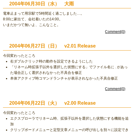
2004年06月30日（水） 大雨
電車止まって用宗駅で5時間近く過ごしました…。
8:00に家出て、会社着いたの14:00。
いまだかつて無いよ、こんなこと。
Comment(0)
2004年06月27日（日） v2.01 Release
今回変わったところ
右ダブルクリック時の動作を設定できるようにした
「リネーム時拡張子以外を選択した状態にする」でファイル名に . があっ
た場合正しく選択されなかった不具合を修正
本体アクティブ時コマンドランチャが表示されなかった不具合修正
Comment(0)
2004年06月22日（火） v2.00 Release
今回変わったところ
エクスプローラでリネーム時、拡張子以外を選択した状態にする機能を追
加
クリップボードメニューと定型文章メニューの呼び出しを別々に設定でき