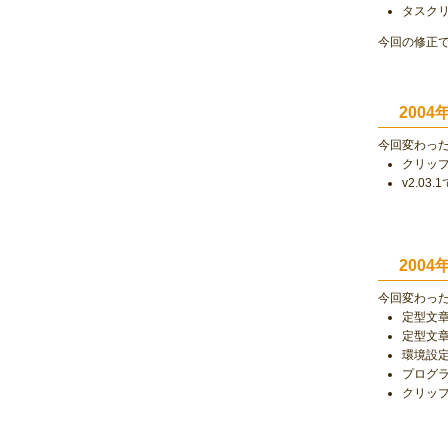
タスクリ
今回の修正
2004
今回変わっ
クリッ
v2.0
2004
今回変わっ
定型文
定型文
環境設
プログ
クリップ