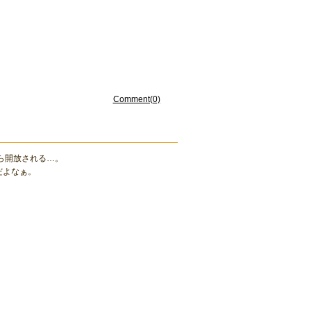
Comment(0)
ら開放される…。
だよなぁ。