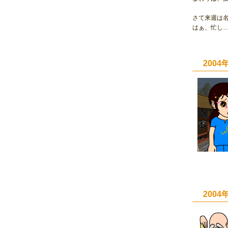
さて来週は
はぁ、忙し
200
200