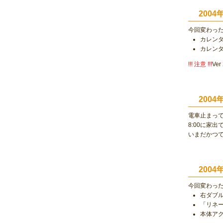
2004
今回変わっ
カレン
カレン
!!! 注意 !!!
Ve
200
電車止まっ
8:00に家出
いまだかつ
2004
今回変わっ
右ダブ
「リネ
本体ア