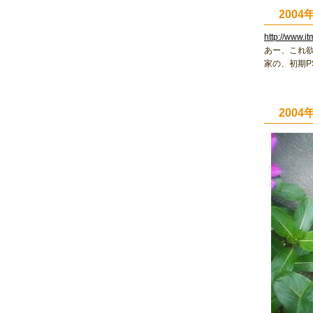
2004
http://www.it
あー、これ
家の、初期P
200