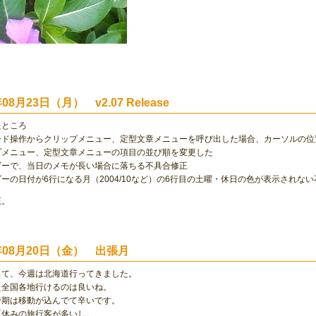
年08月23日（月） v2.07 Release
たところ
ード操作からクリップメニュー、定型文章メニューを呼び出した場合、カーソルの位
プメニュー、定型文章メニューの項目の並び順を変更した
ダーで、当日のメモが長い場合に落ちる不具合修正
ーの日付が6行になる月（2004/10など）の6行目の土曜・休日の色が表示されな
正。
4年08月20日（金） 出張月
って、今週は北海道行ってきました。
え全国各地行けるのは良いね。
時期は移動が込んでて辛いです。
夏休みの旅行客が多いし。