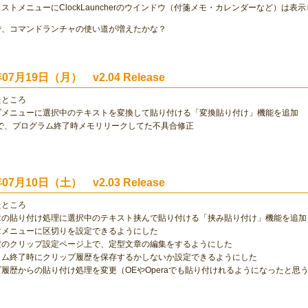
ストメニューにClockLauncherのウインドウ（付箋メモ・カレンダーなど）は表
で、コマンドランチャの使い道が増えたかな？
年07月19日（月） v2.04 Release
たところ
プメニューに選択中のテキストを変換して貼り付ける「変換貼り付け」機能を追加
3.1で、プログラム終了時メモリリークしてた不具合修正
年07月10日（土） v2.03 Release
たところ
章の貼り付け処理に選択中のテキスト挟んで貼り付ける「挟み貼り付け」機能を追加
章メニューに区切りを設定できるようにした
定のクリップ設定ページ上で、定型文章の編集をするようにした
ラム終了時にクリップ履歴を保存するかしないか設定できるようにした
履歴からの貼り付け処理を変更（OEやOperaでも貼り付けれるようになったと思