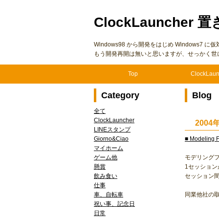
ClockLauncher 置
Windows98 から開発をはじめ Windows
もう開発再開は無いと思いますが、せっかく世
Top
ClockLaun
Category
Blog
全て
ClockLauncher
200
LINEスタンプ
Giorno&Ciao
■ Modeling 
マイホーム
ゲーム他
モデリングフ
懸賞
1セッション
飲み食い
セッション
仕事
車、自転車
同業他社の
祝い事、記念日
日常