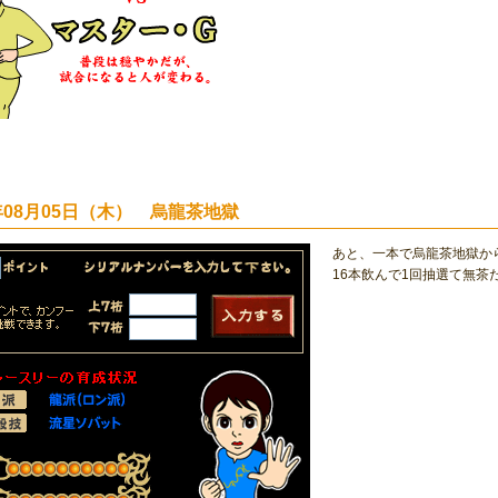
4年08月05日（木） 烏龍茶地獄
あと、一本で烏龍茶地獄か
16本飲んで1回抽選て無茶