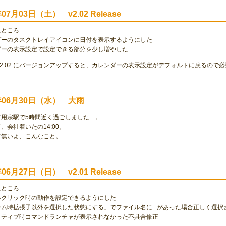
年07月03日（土） v2.02 Release
たところ
ダーのタスクトレイアイコンに日付を表示するようにした
ダーの表示設定で設定できる部分を少し増やした
r 2.02 にバージョンアップすると、カレンダーの表示設定がデフォルトに戻るの
4年06月30日（水） 大雨
て用宗駅で5時間近く過ごしました…。
て、会社着いたの14:00。
て無いよ、こんなこと。
年06月27日（日） v2.01 Release
たところ
ルクリック時の動作を設定できるようにした
ーム時拡張子以外を選択した状態にする」でファイル名に . があった場合正しく選
クティブ時コマンドランチャが表示されなかった不具合修正