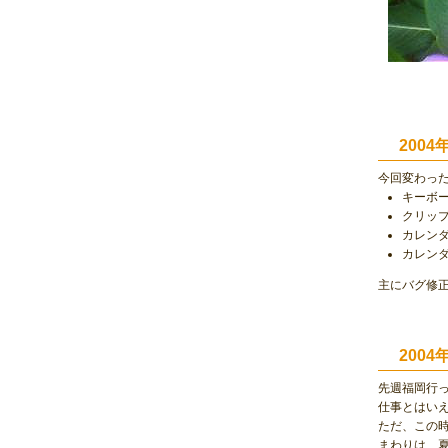
2004
今回変わっ
キーボ
クリッ
カレン
カレンダ
主にバグ修
200
先週福岡行
仕事とはい
ただ、この
まわりは、