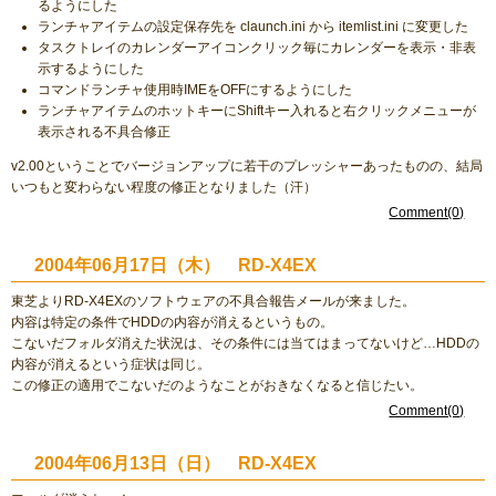
るようにした
ランチャアイテムの設定保存先を claunch.ini から itemlist.ini に変更した
タスクトレイのカレンダーアイコンクリック毎にカレンダーを表示・非表
示するようにした
コマンドランチャ使用時IMEをOFFにするようにした
ランチャアイテムのホットキーにShiftキー入れると右クリックメニューが
表示される不具合修正
v2.00ということでバージョンアップに若干のプレッシャーあったものの、結局
いつもと変わらない程度の修正となりました（汗）
Comment(0)
2004年06月17日（木） RD-X4EX
東芝よりRD-X4EXのソフトウェアの不具合報告メールが来ました。
内容は特定の条件でHDDの内容が消えるというもの。
こないだフォルダ消えた状況は、その条件には当てはまってないけど…HDDの
内容が消えるという症状は同じ。
この修正の適用でこないだのようなことがおきなくなると信じたい。
Comment(0)
2004年06月13日（日） RD-X4EX