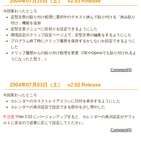
2004年07月10日（土） v2.03 Release
今回変わったところ
定型文章の貼り付け処理に選択中のテキスト挟んで貼り付ける「挟み貼り
付け」機能を追加
定型文章メニューに区切りを設定できるようにした
環境設定のクリップ設定ページ上で、定型文章の編集をするようにした
プログラム終了時にクリップ履歴を保存するかしないか設定できるように
した
クリップ履歴からの貼り付け処理を変更（OEやOperaでも貼り付けれるよ
うになったと思う…）
Comment(0)
2004年07月03日（土） v2.02 Release
今回変わったところ
カレンダーのタスクトレイアイコンに日付を表示するようにした
カレンダーの表示設定で設定できる部分を少し増やした
!!! 注意 !!!
Ver 2.02 にバージョンアップすると、カレンダーの表示設定がデフォ
ルトに戻るので必要に応じて設定してください。
Comment(0)