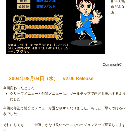
抽選て無
茶だよな
ぁ。
Comment(0)
2004年08月04日（水） v2.06 Release
今回変わったところ
クリップメニューと付箋メニューは、ツールチップで内容を表示するよう
にした
今回の修正で随分とメニューが選びやすくなりました。もっと、早くつけるべ
きでした…。
それにしても、ここ最近、かなり良いペースでバージョンアップ繰返してます
ね。