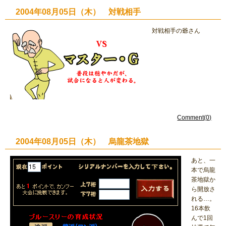
2004年08月05日（木） 対戦相手
対戦相手の爺さん
Comment(0)
2004年08月05日（木） 烏龍茶地獄
あと、一
本で烏龍
茶地獄か
ら開放さ
れる…。
16本飲
んで1回