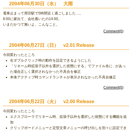
2004年06月30日（水） 大雨
電車止まって用宗駅で5時間近く過ごしました…。
8:00に家出て、会社着いたの14:00。
いまだかつて無いよ、こんなこと。
Comment(0)
2004年06月27日（日） v2.01 Release
今回変わったところ
右ダブルクリック時の動作を設定できるようにした
「リネーム時拡張子以外を選択した状態にする」でファイル名に . があっ
た場合正しく選択されなかった不具合を修正
本体アクティブ時コマンドランチャが表示されなかった不具合修正
Comment(0)
2004年06月22日（火） v2.00 Release
今回変わったところ
エクスプローラでリネーム時、拡張子以外を選択した状態にする機能を追
加
クリップボードメニューと定型文章メニューの呼び出しを別々に設定でき