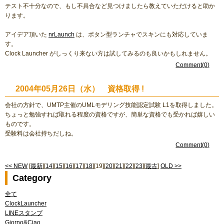
テスト不十分なので、もし不具合など見つけましたら教えていただけると助か
ります。
アイデア頂いた
nrLaunch
は、ボタン型ランチャでスキンにも対応していま
す。
Clock Launcher がしっくり来ない方は試してみるのも良いかもしれません。
Comment(0)
2004年05月26日（水） 資格取得 !
会社の方針で、UMTP主催のUMLモデリング技能認定試験 L1を取得しました。
ちょっと勉強すれば取れる程度の資格ですが、簡単な資格でも受かれば嬉しい
ものです。
受験料は会社持ちだしね。
Comment(0)
<< NEW
[
最新
][
14
][
15
][
16
][
17
][
18
][19][
20
][
21
][
22
][
23
][
最古
]
OLD >>
Category
全て
ClockLauncher
LINEスタンプ
Giorno&Ciao