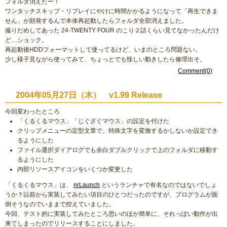
フォルダ消えたー！
ワンタッチスキップ・リプレイにやけに時間かかるようになって「再生できま
せん」が頻発するんで本体再起動したらフォルダ全部消えました。
撮りだめしてあった 24-TWENTY FOUR のこり２話くらい見てなかったんだけ
ど…ショック。
再起動後HDDフォーマットして使ってるけど、いまのところ問題ない。
少し様子見ながら使ってみて、ちょっとでも怪しい動きしたら修理出そ。
Comment(0)
2004年05月27日（木） v1.99 Release
今回変わったところ
「くるくるマウス」「じぐざぐマウス」の設定を付けた
クリップメニューの定型文章で、特殊文字を変換するかしないか設定でき
るようにした
ファイル選択ダイアログでも余白ダブルクリックで上のフォルダに移動す
るようにした
内部リソースアイコンをいくつか変更した
「くるくるマウス」は、
nrLaunch
というランチャで有名なのではないでしょ
うか？以前から実装してみたい項目のひとつだったのですが、プログラムが面
倒そうなのでいままで控えていました。
今回、テスト的に実装してみたところ思いのほか簡単に、それっぽい動作が出
来てしまったのでリリースすることにしました。