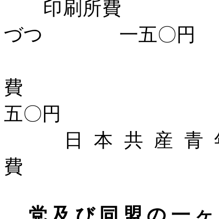
印刷所費 
づつ 一五〇円
五〇円
日本共産青年
費 三〇
党及び同盟の一ヶ