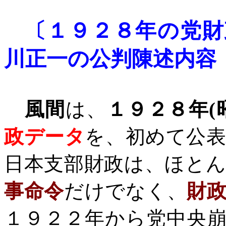
〔
１９２８年の党財
川正一の公判陳述内容
風間
は、
１９２８年
(
政データ
を、初めて公
日本支部財政は、ほと
事命令
だけでなく、
財
１９２２年から党中央