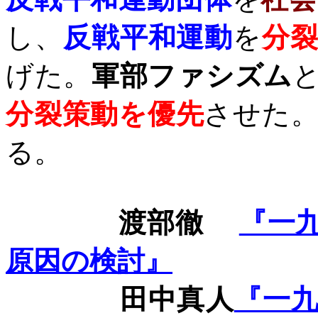
し、
反戦平和運動
を
分
げた。
軍部ファシズム
分裂策動を優先
させた
る。
渡部徹
『一
原因の検討』
田中真人
『一