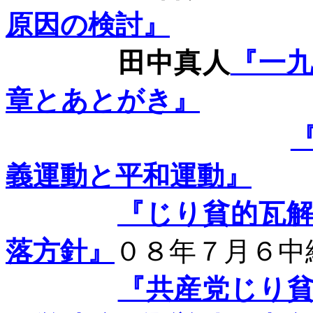
原因の検討』
田中真人
『一
章とあとがき』
義運動と平和運動』
『じり貧的瓦
落方針』
０８年７月６中
『共産党じり