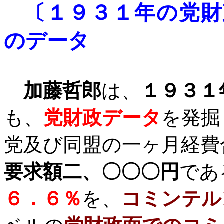
〔１９３１年の党財
のデータ
加藤哲郎
は、
１９３１
も、
党財政データ
を発掘
党及び同盟の一ヶ月経費
要求額二、〇〇〇円
であ
６．６％
を、
コミンテル