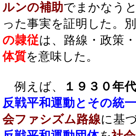
ルンの補助
でまかなう
った事実を証明した。
の隷従
は、路線・政策
体質
を意味した。
例えば、
１９３０年
反戦平和運動とその統
会ファシズム路線
に基
反戦平和運動団体
を
社