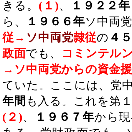
きる。
(
１
)
、
１９２２年
ら、
１９６６年
ソ中両
従→
ソ中両党
隷従
の
４
政面
でも、
コミンテル
→ソ中両党からの資金
ていた。ここには、党
年間
も入る。これを第
(
２
)
、
１９６７年
から現