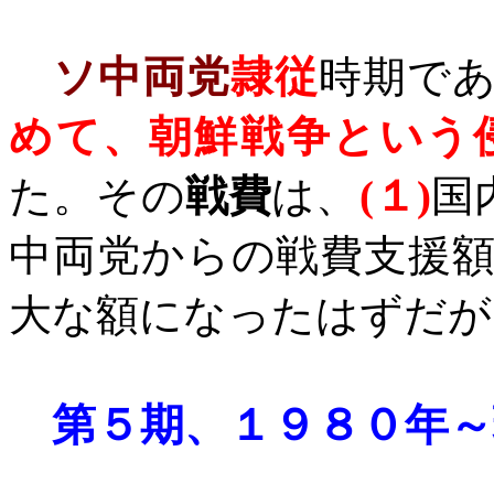
ソ中両党
隷従
時期で
めて、朝鮮戦争という
た。その
戦費
は、
(
１
)
国
中両党からの戦費支援
大な額になったはずだが
第５期、１９８０年～