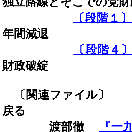
独立路線とそこでの党財
〔段階１
年間減退
〔段階４
財政破綻
〔関連フ
戻る
渡部徹
『一