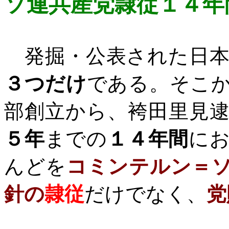
ソ連共産党
隷従１４年
発掘・公表された日本
３つだけ
である。そこ
部創立から、袴田里見
５年
までの
１４年間
に
んどを
コミンテルン＝
針の
隷従
だけでなく、
党