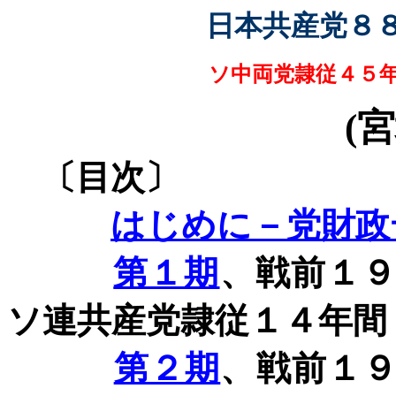
日本共産党８
ソ中両党隷従４５
(
宮
〔目次〕
はじめに－党財政
第１期
、戦前１
ソ連共産党隷従１４年間
第２期
、戦前１