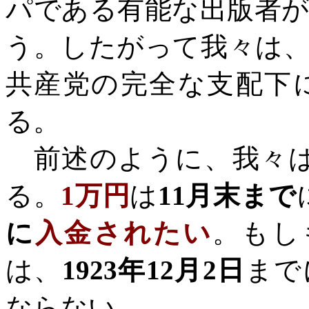
パである有能な出版者
う。したがって我々は
共産党の完全な支配下
る。
前述のように、我々は
る。
1
万円
は
11
月末まで
に
入金されたい
。もし
は、
1923
年
12
月
2
日
まで
ならない。