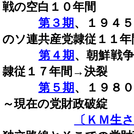
戦の空白１０年間
第３期
、１９４
のソ連共産党隷従１１年
第４期
、朝鮮戦
隷従１７年間→決裂
第５期
、１９８
～現在の党財政破綻
〔ＫＭ生