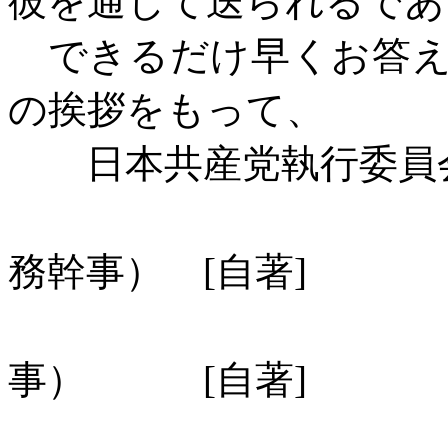
彼を通じて送られるであ
できるだけ早くお答え
の挨拶をもって、
日本共産党執行委員
Ｂ・モ
務幹事）
[
自著
]
Ｐ・ノ
事）
[
自著
]
Ｊ