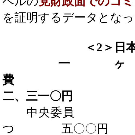
ベルの
党財政面でのコミ
を証明するデータとなっ
＜
2
＞日
一
費
二、三一〇円
中央委員 
つ 五〇〇円