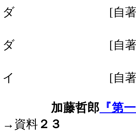
ダ
[
自
Ａ
ダ
[
自
Ｇ
イ
[
自
加藤哲郎
『第
→資料
２３