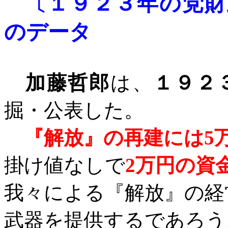
〔１９２３年の党財
のデータ
加藤哲郎
は、
１９２
掘・公表した。
『解放』の再建には
5
掛け値なしで
2
万円の資
我々による『解放』の経
武器を提供するであろう