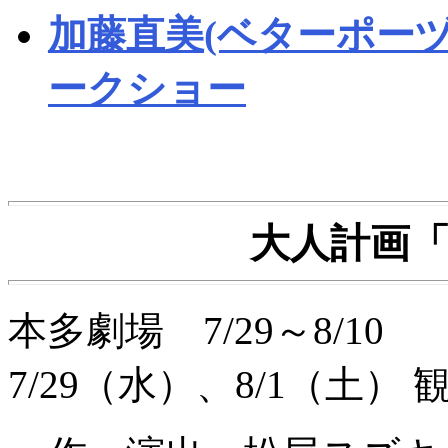
加藤直美(ベターポーヅ
ークショー
大人計画「He
本多劇場 7/29～8/1
7/29（水）、8/1（土） 観劇。