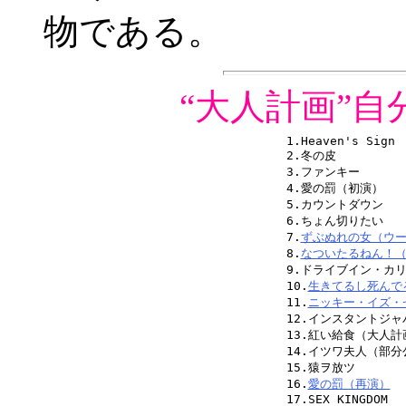
物である。
“大人計画”
1.Heaven's Sign

2.冬の皮

3.ファンキー

4.愛の罰（初演）

5.カウントダウン

6.ちょん切りたい

7.
ずぶぬれの女（ウ
8.
なついたるねん！
9.ドライブイン・カ
10.
生きてるし死んで
11.
ニッキー・イズ・
12.インスタントジャ
13.紅い給食（大人計
14.イツワ夫人（部分
15.猿ヲ放ツ

16.
愛の罰（再演）
17.SEX KINGDOM
