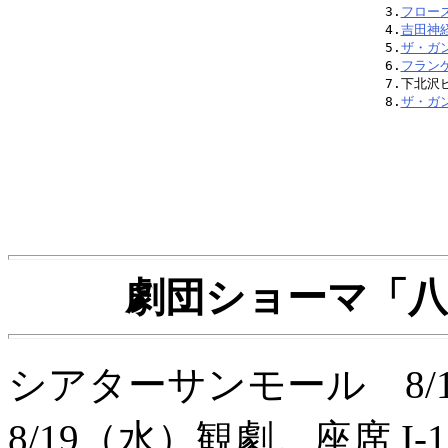
3.
フロー
4.
吉田神
5.
ザ・ガ
6.
フラン
7.下北沢
8.
ザ・ガ
劇団ショーマ「
シアターサンモール 8/19
8/19（水）観劇。座席 I-1