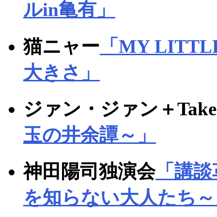
ルin亀有」
猫ニャー
「MY LITT
大きさ」
ジァン・ジァン＋Tak
玉の井余譚～」
神田陽司独演会
「講談
を知らない大人たち～