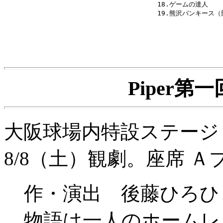
18.ゲームの達人

Piper第
大阪球場内特設ステージ 8
8/8（土）観劇。座席 
作・演出 後藤ひろひ
物語は一人のホームレ