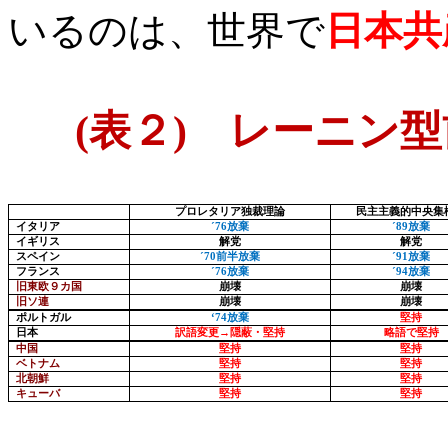
いるのは、世界で
日本共
(
表２
)
レーニン型
プロレタリア独裁理論
民主主義的中央集
イタリア
´
76
放棄
´
89
放棄
イギリス
解党
解党
スペイン
´
70
前半放棄
´
91
放棄
フランス
´
76
放棄
´
94
放棄
旧東欧９カ国
崩壊
崩壊
旧ソ連
崩壊
崩壊
ポルトガル
‘
74
放棄
堅持
日本
訳語変更→隠蔽・堅持
略語で堅持
中国
堅持
堅持
ベトナム
堅持
堅持
北朝鮮
堅持
堅持
キューバ
堅持
堅持