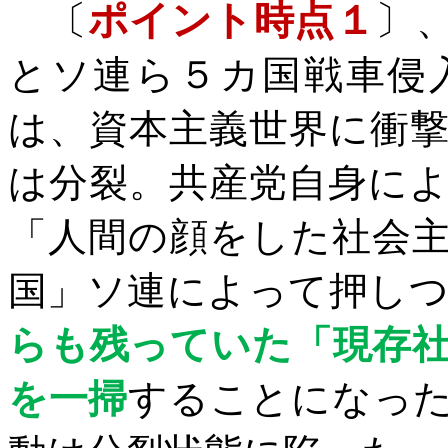
〔
ポイント時点１
〕
とソ連ら５カ国戦車侵
は、資本主義世界に衝
は分裂。
共産党自身に
「人間の顔をした社会
国」ソ連によって押し
らも残っていた「現存
を一掃
することになっ