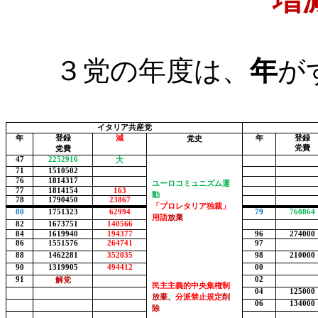
増
３党の年度は、
年
が
イタリア共産党
年
登録
減
年
登録
党史
党費
党費
47
2252916
大
71
1510502
76
1814317
ユーロコミュニズム運
77
1814154
163
動
78
1790450
23867
「プロレタリア独裁」
80
1751323
62994
79
760864
用語
放棄
82
1673751
140566
84
1619940
194377
96
274000
86
1551576
264741
97
88
1462281
352035
98
210000
90
1319905
494412
00
91
02
解党
民主主義的中央集権制
04
125000
放棄
、
分派禁止規定
削
06
134000
除