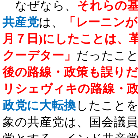
なぜなら、
それらの
共産党
は、
「レーニンが
月７日
)
にしたことは、
クーデター」
だったこ
後の路線・政策も誤り
リシェヴィキの路線・
政党に大転換
したこと
象の共産党は、国会議