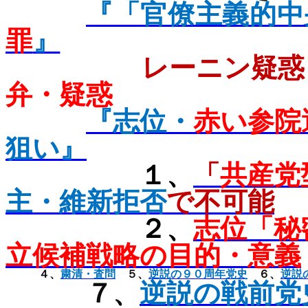
『「官僚主義的中
罪
』
レーニン疑惑
弁・疑惑
『志位・
赤い参院
狙い』
１、
「
共産党
主・維新拒否
で不可能
２、
志位「秘
立候補戦略の目的・意義
４、
粛清・査問
５、
逆説の９０周年党史
６、
逆説
７、
逆説の戦前党