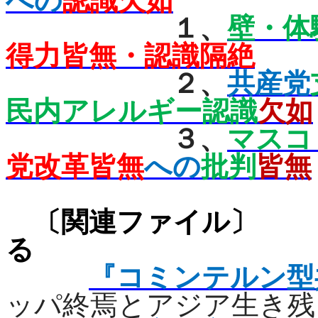
への
認識欠如
１、
壁・体
得力皆無・認識隔絶
２、
共産党
民内アレルギー認識
欠如
３、
マスコ
党改革皆無
への
批判
皆無
〔関連ファ
る
『コミンテルン型
ッパ終焉とアジア生き残