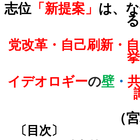
志位
「新提案」
は、な
る
党改革・自己刷新・自
挙
イデオロギー
の
壁
・
（宮
〔目次〕