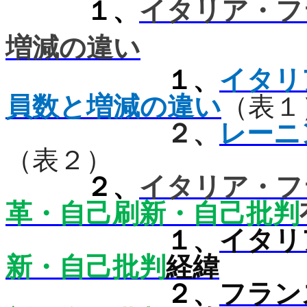
１、
イタリア・フ
増減の違い
１、
イタリ
員数と増減の違い
（表１
２、
レーニ
（表２）
２、
イタリア・フ
革・自己刷新・自己批判
１、
イタリ
新・自己批判
経緯
２、
フラン