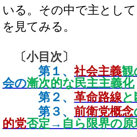
いる。その中で主として
を見てみる。
〔小目次〕
第１、
社会主義
観
会の
漸次的な民主主義化
第２、
革命路線
と
第３、
前衛党概念
的党
否定
→
自ら限界の原