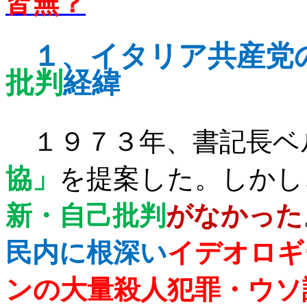
皆無？
１、
イタリア共産党
批判
経緯
１９７３年、書記長ベ
協」
を提案した。しかし
新・自己批判
がなかった
民内に根深い
イデオロギ
ンの大量殺人犯罪・ウソ