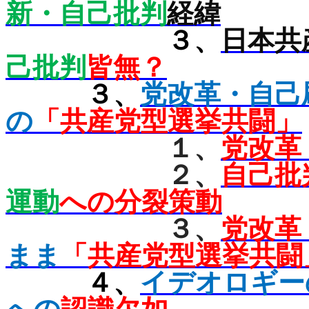
新・自己批判
経緯
３、
日本共
己批判
皆無？
３、
党改革・自己
の
「共産党型選挙共闘」
１、
党改革
２、
自己批
運動
への分裂策動
３、
党改革
まま
「共産党型選挙共闘
４、
イデオロギー