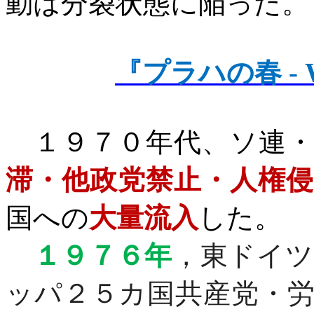
動は分裂状態に陥った。
『プラハの春 - Wi
１９７０年代、ソ連・
滞・他政党禁止・人権侵
国への
大量流入
した。
１９７６年
，東ドイツ
ッパ２５カ国共産党・