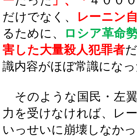
ー
だった
」、「
４００
だけでなく、
レーニン
るために、
ロシア革命
害した大量殺人犯罪者
識内容がほぼ常識
になっ
そのような
国民・左
力を受けなければ
、レ
いっせいに崩壊しなかっ