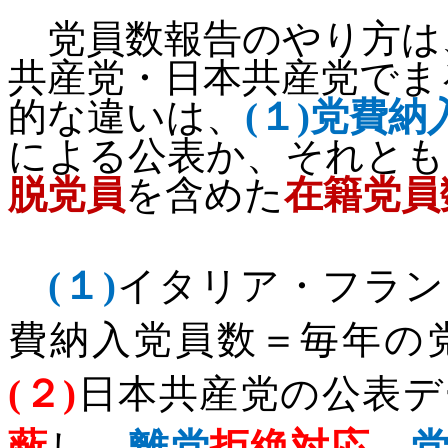
党員数報告のやり方は
共産党・日本共産党でま
的な違いは、
(
１
)
党費納
による公表か、それとも
脱党員
を含めた
在籍党員
(
１
)
イタリア・フラン
費納入党員数＝毎年の
(
２
)
日本共産党の公表デ
蔽
し、
離党
拒絶対応
→