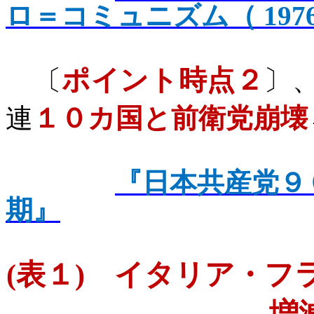
ロ＝コミュニズム（ 1976 -
〔
ポイント時点２
〕
連
１０カ国と前衛党崩壊
『日本共産党９
期』
(
表１
)
イタリア・フ