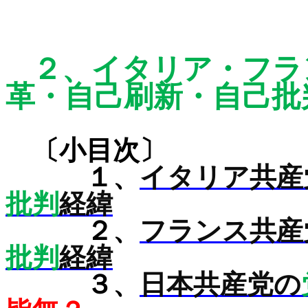
２、
イタリア・フラ
革・自己刷新・自己批
〔小目次〕
１、
イタリア共産
批判
経緯
２、
フランス共産
批判
経緯
３、
日本共産党の