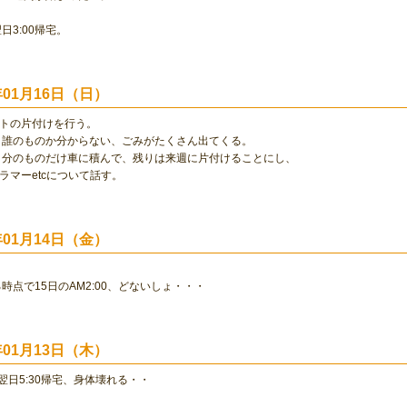
翌日3:00帰宅。
0年01月16日（日）
ートの片付けを行う。
、誰のものか分からない、ごみがたくさん出てくる。
自分のものだけ車に積んで、残りは来週に片付けることにし、
グラマーetcについて話す。
0年01月14日（金）
時点で15日のAM2:00、どないしょ・・・
0年01月13日（木）
、翌日5:30帰宅、身体壊れる・・