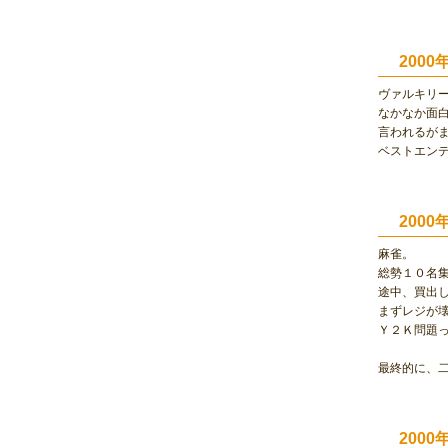
200
ヴァルキリ
なかなか面
言われるが
ベストエン
200
麻雀。
総勢１０名
途中、買出
まずレジが
Ｙ２Ｋ問題
最終的に、
200