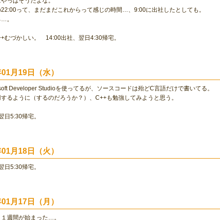
はやっぱそうだよな。
22:00って、まだまだこれからって感じの時間…、9:00に出社したとしても。
ネ…。
+むづかしい。 14:00出社、翌日4:30帰宅。
0年01月19日（水）
osoft Developer Studioを使ってるが、ソースコードは殆どC言語だけで書いてる。
するように（するのだろうか？）、C++も勉強してみようと思う。
、翌日5:30帰宅。
0年01月18日（火）
、翌日5:30帰宅。
0年01月17日（月）
、１週間が始まった…。