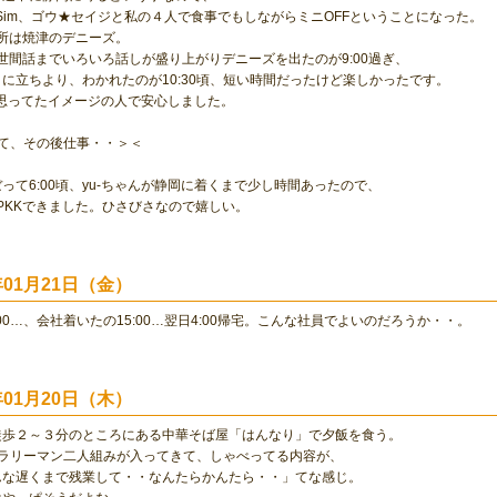
、Sim、ゴウ★セイジと私の４人で食事でもしながらミニOFFということになった。
、場所は焼津のデニーズ。
世間話までいろいろ話しが盛り上がりデニーズを出たのが9:00過ぎ、
に立ちより、わかれたのが10:30頃、短い時間だったけど楽しかったです。
は思ってたイメージの人で安心しました。
で寝て、その後仕事・・＞＜
って6:00頃、yu-ちゃんが静岡に着くまで少し時間あったので、
PKKできました。ひさびさなので嬉しい。
0年01月21日（金）
:00…、会社着いたの15:00…翌日4:00帰宅。こんな社員でよいのだろうか・・。
0年01月20日（木）
徒歩２～３分のところにある中華そば屋「はんなり」で夕飯を食う。
、サラリーマン二人組みが入ってきて、しゃべってる内容が、
んな遅くまで残業して・・なんたらかんたら・・」てな感じ。