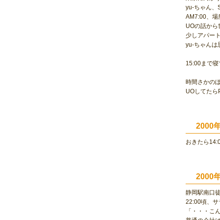
yu-ちゃん
AM7:00
UOの話から
少しアパート
yu-ちゃん
15:00ま
時間さかのぼ
UOしてたら
200
おきたら14
200
静岡駅南口
22:00頃
「・・・こ