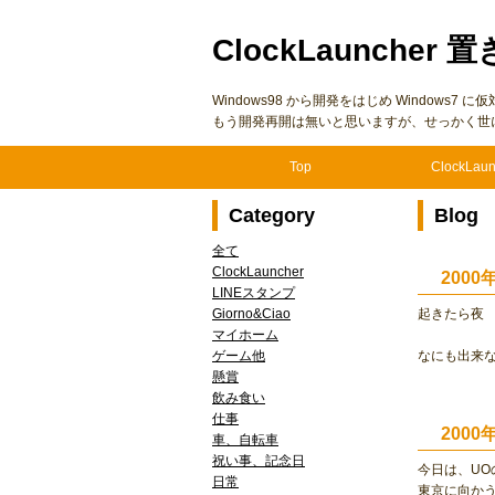
ClockLauncher 置
Windows98 から開発をはじめ Windows
もう開発再開は無いと思いますが、せっかく世
Top
ClockLaun
Category
Blog
全て
ClockLauncher
200
LINEスタンプ
Giorno&Ciao
起きたら夜
マイホーム
ゲーム他
なにも出来
懸賞
飲み食い
仕事
200
車、自転車
祝い事、記念日
今日は、UO
日常
東京に向か