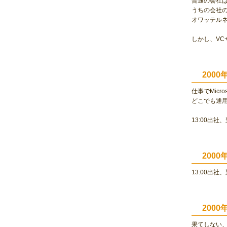
普通の会社
うちの会社の
オワッテル
しかし、VC+
200
仕事でMicr
どこでも通用
13:00出社
200
13:00出社
200
果てしない