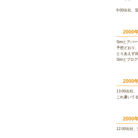
9:00出社、
200
Simとアパ
予想どおり
とりあえず
Simとプロ
200
13:00出社、
これ書いてる
200
12:00出社