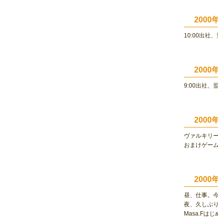
200
10:00出
200
9:00出社、
200
ヴァルキリ
おまけゲー
200
昼、仕事。
夜、久しぶ
Masa.F