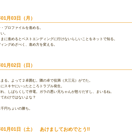
0年01月03日（月）
ー・プロファイルを進める。
白い。
ままに進めるとベストエンディングに行けないらしいことをネットで知る。
ディングめざべく、進め方を変える。
0年01月02日（日）
集まる。よって２卓囲む。隣の卓で役満（大三元）がでた。
しにスキヤにいったところトラブル発生。
壊れ、しばらくして停電。ガラの悪い兄ちゃんが怒りだすし、まいるね。
ってわけではないよな？
二千円ちょいの勝ち。
0年01月01日（土） あけましておめでとう!!