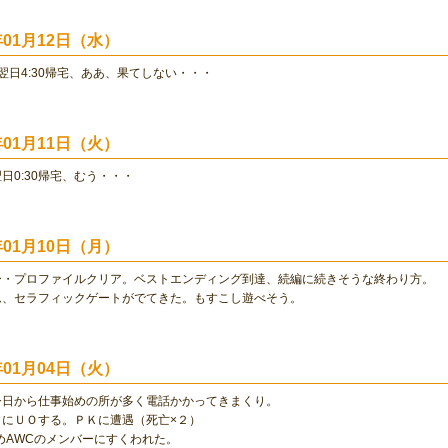
0年01月12日（水）
社、翌日4:30帰宅、ああ、果てしない・・・
0年01月11日（火）
翌日0:30帰宅、むう・・・
0年01月10日（月）
ー・プロファイルクリア。ベストエンディング到達、続編に続きそうな終わり方。
ム、セラフィックゲートがでてきた。もすこし遊べそう。
0年01月04日（火）
今日から仕事始めの所が多く電話かかってきまくり。
りにＵＯする。ＰＫに遭遇（死亡×２）
はじめAWCのメンバーにすくわれた。