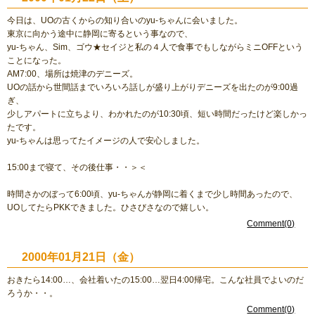
今日は、UOの古くからの知り合いのyu-ちゃんに会いました。
東京に向かう途中に静岡に寄るという事なので、
yu-ちゃん、Sim、ゴウ★セイジと私の４人で食事でもしながらミニOFFという
ことになった。
AM7:00、場所は焼津のデニーズ。
UOの話から世間話までいろいろ話しが盛り上がりデニーズを出たのが9:00過
ぎ、
少しアパートに立ちより、わかれたのが10:30頃、短い時間だったけど楽しかっ
たです。
yu-ちゃんは思ってたイメージの人で安心しました。
15:00まで寝て、その後仕事・・＞＜
時間さかのぼって6:00頃、yu-ちゃんが静岡に着くまで少し時間あったので、
UOしてたらPKKできました。ひさびさなので嬉しい。
Comment(0)
2000年01月21日（金）
おきたら14:00…、会社着いたの15:00…翌日4:00帰宅。こんな社員でよいのだ
ろうか・・。
Comment(0)