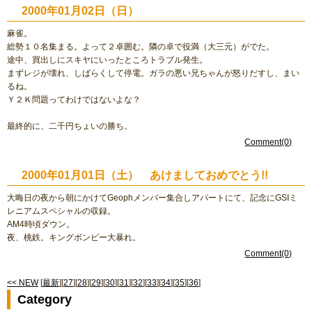
2000年01月02日（日）
麻雀。
総勢１０名集まる。よって２卓囲む。隣の卓で役満（大三元）がでた。
途中、買出しにスキヤにいったところトラブル発生。
まずレジが壊れ、しばらくして停電。ガラの悪い兄ちゃんが怒りだすし、まい
るね。
Ｙ２Ｋ問題ってわけではないよな？
最終的に、二千円ちょいの勝ち。
Comment(0)
2000年01月01日（土） あけましておめでとう!!
大晦日の夜から朝にかけてGeophメンバー集合しアパートにて、記念にGSIミ
レニアムスペシャルの収録。
AM4時頃ダウン。
夜、桃鉄。キングボンビー大暴れ。
Comment(0)
<< NEW
[
最新
][
27
][
28
][
29
][
30
][
31
][
32
][
33
][
34
][
35
][
36
]
Category