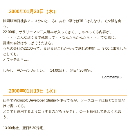
2000年01月20日（木）
静岡駅南口徒歩２～３分のところにある中華そば屋「はんなり」で夕飯を食
う。
22:00頃、サラリーマン二人組みが入ってきて、しゃべってる内容が、
「・・・こんな遅くまで残業して・・なんたらかんたら・・」てな感じ。
普通の会社はやっぱそうだよな。
うちの会社の22:00って、まだまだこれからって感じの時間…、9:00に出社した
としても。
オワッテルネ…。
しかし、VC++むづかしい。 14:00出社、翌日4:30帰宅。
Comment(0)
2000年01月19日（水）
仕事でMicrosoft Developer Studioを使ってるが、ソースコードは殆どC言語だ
けで書いてる。
どこでも通用するように（するのだろうか？）、C++も勉強してみようと思
う。
13:00出社、翌日5:30帰宅。