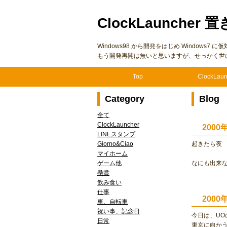
ClockLauncher 置
Windows98 から開発をはじめ Windows
もう開発再開は無いと思いますが、せっかく世
Top
ClockLaun
Category
Blog
全て
ClockLauncher
200
LINEスタンプ
Giorno&Ciao
起きたら夜
マイホーム
ゲーム他
なにも出来
懸賞
飲み食い
仕事
200
車、自転車
祝い事、記念日
今日は、UO
日常
東京に向か