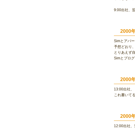
9:00出社、
200
Simとアパ
予想どおり
とりあえず
Simとプロ
200
13:00出社、
これ書いてる
200
12:00出社