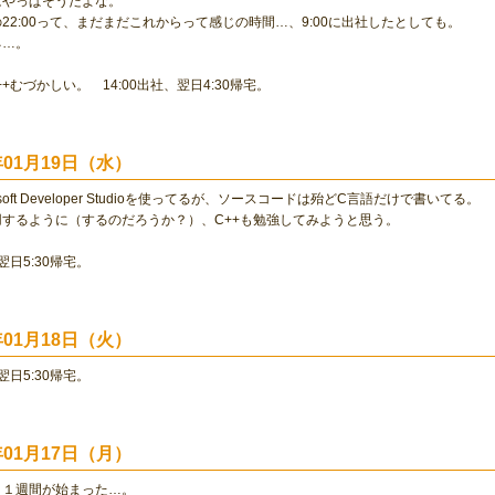
はやっぱそうだよな。
22:00って、まだまだこれからって感じの時間…、9:00に出社したとしても。
ネ…。
+むづかしい。 14:00出社、翌日4:30帰宅。
0年01月19日（水）
osoft Developer Studioを使ってるが、ソースコードは殆どC言語だけで書いてる。
するように（するのだろうか？）、C++も勉強してみようと思う。
、翌日5:30帰宅。
0年01月18日（火）
、翌日5:30帰宅。
0年01月17日（月）
、１週間が始まった…。