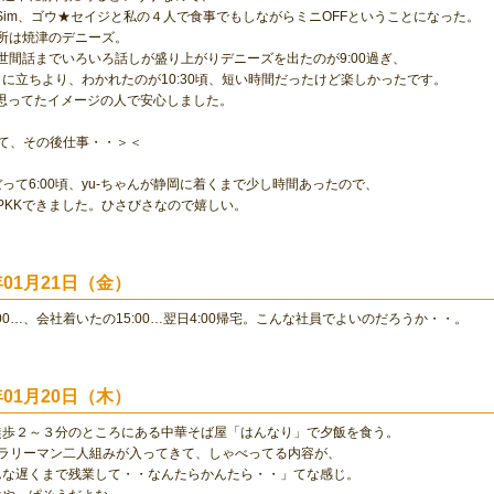
、Sim、ゴウ★セイジと私の４人で食事でもしながらミニOFFということになった。
、場所は焼津のデニーズ。
世間話までいろいろ話しが盛り上がりデニーズを出たのが9:00過ぎ、
に立ちより、わかれたのが10:30頃、短い時間だったけど楽しかったです。
は思ってたイメージの人で安心しました。
で寝て、その後仕事・・＞＜
って6:00頃、yu-ちゃんが静岡に着くまで少し時間あったので、
PKKできました。ひさびさなので嬉しい。
0年01月21日（金）
:00…、会社着いたの15:00…翌日4:00帰宅。こんな社員でよいのだろうか・・。
0年01月20日（木）
徒歩２～３分のところにある中華そば屋「はんなり」で夕飯を食う。
、サラリーマン二人組みが入ってきて、しゃべってる内容が、
んな遅くまで残業して・・なんたらかんたら・・」てな感じ。