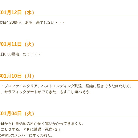
0年01月12日（水）
社、翌日4:30帰宅、ああ、果てしない・・・
0年01月11日（火）
翌日0:30帰宅、むう・・・
0年01月10日（月）
ー・プロファイルクリア。ベストエンディング到達、続編に続きそうな終わり方。
ム、セラフィックゲートがでてきた。もすこし遊べそう。
0年01月04日（火）
今日から仕事始めの所が多く電話かかってきまくり。
りにＵＯする。ＰＫに遭遇（死亡×２）
はじめAWCのメンバーにすくわれた。