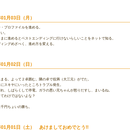
0年01月03日（月）
ー・プロファイルを進める。
白い。
ままに進めるとベストエンディングに行けないらしいことをネットで知る。
ディングめざべく、進め方を変える。
0年01月02日（日）
集まる。よって２卓囲む。隣の卓で役満（大三元）がでた。
しにスキヤにいったところトラブル発生。
壊れ、しばらくして停電。ガラの悪い兄ちゃんが怒りだすし、まいるね。
ってわけではないよな？
二千円ちょいの勝ち。
0年01月01日（土） あけましておめでとう!!