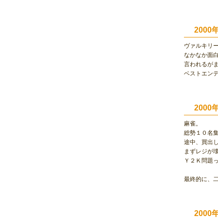
200
ヴァルキリ
なかなか面
言われるが
ベストエン
200
麻雀。
総勢１０名
途中、買出
まずレジが
Ｙ２Ｋ問題
最終的に、
200