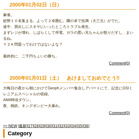
2000年01月02日（日）
麻雀。
総勢１０名集まる。よって２卓囲む。隣の卓で役満（大三元）がでた。
途中、買出しにスキヤにいったところトラブル発生。
まずレジが壊れ、しばらくして停電。ガラの悪い兄ちゃんが怒りだすし、まい
るね。
Ｙ２Ｋ問題ってわけではないよな？
最終的に、二千円ちょいの勝ち。
Comment(0)
2000年01月01日（土） あけましておめでとう!!
大晦日の夜から朝にかけてGeophメンバー集合しアパートにて、記念にGSIミ
レニアムスペシャルの収録。
AM4時頃ダウン。
夜、桃鉄。キングボンビー大暴れ。
Comment(0)
<< NEW
[
最新
][
27
][
28
][
29
][
30
][
31
][
32
][
33
][
34
][
35
][
36
]
Category