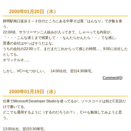
2000年01月20日（木）
静岡駅南口徒歩２～３分のところにある中華そば屋「はんなり」で夕飯を食
う。
22:00頃、サラリーマン二人組みが入ってきて、しゃべってる内容が、
「・・・こんな遅くまで残業して・・なんたらかんたら・・」てな感じ。
普通の会社はやっぱそうだよな。
うちの会社の22:00って、まだまだこれからって感じの時間…、9:00に出社した
としても。
オワッテルネ…。
しかし、VC++むづかしい。 14:00出社、翌日4:30帰宅。
Comment(0)
2000年01月19日（水）
仕事でMicrosoft Developer Studioを使ってるが、ソースコードは殆どC言語だ
けで書いてる。
どこでも通用するように（するのだろうか？）、C++も勉強してみようと思
う。
13:00出社、翌日5:30帰宅。