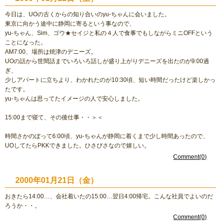
今日は、UOの古くからの知り合いのyu-ちゃんに会いました。
東京に向かう途中に静岡に寄るという事なので、
yu-ちゃん、Sim、ゴウ★セイジと私の４人で食事でもしながらミニOFFという
ことになった。
AM7:00、場所は焼津のデニーズ。
UOの話から世間話までいろいろ話しが盛り上がりデニーズを出たのが9:00過
ぎ、
少しアパートに立ちより、わかれたのが10:30頃、短い時間だったけど楽しかっ
たです。
yu-ちゃんは思ってたイメージの人で安心しました。
15:00まで寝て、その後仕事・・＞＜
時間さかのぼって6:00頃、yu-ちゃんが静岡に着くまで少し時間あったので、
UOしてたらPKKできました。ひさびさなので嬉しい。
Comment(0)
2000年01月21日（金）
おきたら14:00…、会社着いたの15:00…翌日4:00帰宅。こんな社員でよいのだ
ろうか・・。
Comment(0)