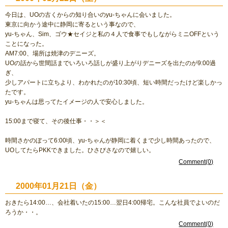
今日は、UOの古くからの知り合いのyu-ちゃんに会いました。
東京に向かう途中に静岡に寄るという事なので、
yu-ちゃん、Sim、ゴウ★セイジと私の４人で食事でもしながらミニOFFという
ことになった。
AM7:00、場所は焼津のデニーズ。
UOの話から世間話までいろいろ話しが盛り上がりデニーズを出たのが9:00過
ぎ、
少しアパートに立ちより、わかれたのが10:30頃、短い時間だったけど楽しかっ
たです。
yu-ちゃんは思ってたイメージの人で安心しました。
15:00まで寝て、その後仕事・・＞＜
時間さかのぼって6:00頃、yu-ちゃんが静岡に着くまで少し時間あったので、
UOしてたらPKKできました。ひさびさなので嬉しい。
Comment(0)
2000年01月21日（金）
おきたら14:00…、会社着いたの15:00…翌日4:00帰宅。こんな社員でよいのだ
ろうか・・。
Comment(0)