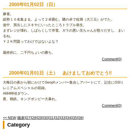
2000年01月02日（日）
麻雀。
総勢１０名集まる。よって２卓囲む。隣の卓で役満（大三元）がでた。
途中、買出しにスキヤにいったところトラブル発生。
まずレジが壊れ、しばらくして停電。ガラの悪い兄ちゃんが怒りだすし、まい
るね。
Ｙ２Ｋ問題ってわけではないよな？
最終的に、二千円ちょいの勝ち。
Comment(0)
2000年01月01日（土） あけましておめでとう!!
大晦日の夜から朝にかけてGeophメンバー集合しアパートにて、記念にGSIミ
レニアムスペシャルの収録。
AM4時頃ダウン。
夜、桃鉄。キングボンビー大暴れ。
Comment(0)
<< NEW
[
最新
][
27
][
28
][
29
][
30
][
31
][
32
][
33
][
34
][
35
][
36
]
Category