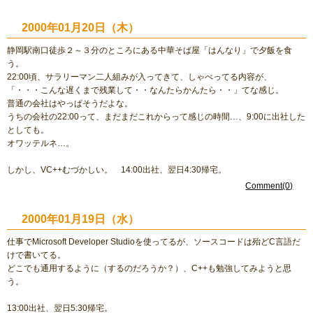
2000年01月20日（木）
静岡駅南口徒歩２～３分のところにある中華そば屋「はんなり」で夕飯を食
う。
22:00頃、サラリーマン二人組みが入ってきて、しゃべってる内容が、
「・・・こんな遅くまで残業して・・なんたらかんたら・・」てな感じ。
普通の会社はやっぱそうだよな。
うちの会社の22:00って、まだまだこれからって感じの時間…、9:00に出社した
としても。
オワッテルネ…。
しかし、VC++むづかしい。 14:00出社、翌日4:30帰宅。
Comment(0)
2000年01月19日（水）
仕事でMicrosoft Developer Studioを使ってるが、ソースコードは殆どC言語だ
けで書いてる。
どこでも通用するように（するのだろうか？）、C++も勉強してみようと思
う。
13:00出社、翌日5:30帰宅。