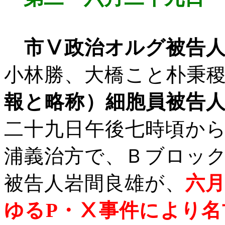
市Ⅴ政治オルグ被告
小林勝、大橋こと朴秉
報と略称）細胞員被告
二十九日午後七時頃か
浦義治方で、Ｂブロッ
被告人岩間良雄が、
六
ゆる
P
・Ⅹ事件により名