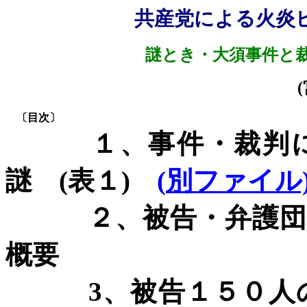
共産党による火炎
謎とき・大須事件と
(
〔目次〕
１、事件・裁判にお
謎
(
表１
)
(
別ファイル
２、被告・弁護団側
概要
3
、被告１５０人