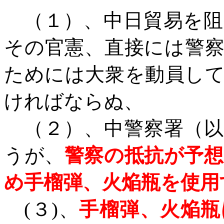
（１）、中日貿易を阻
その官憲、直接には警
ためには大衆を動員し
ければならぬ、
（２）、中警察署（以
うが、
警察の抵抗が予
め手榴弾、火焔瓶を使用
(
３
)
、
手榴弾、火焔瓶