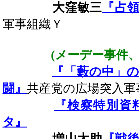
大窪敏三
『占
軍事組織Ｙ
(
メーデー事件
『「藪の中」
闘』
共産党の広場突入軍
『検察特別資
タ』
増山太助
『戦