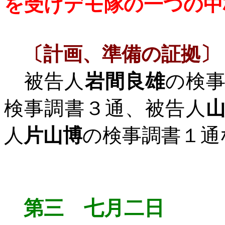
を受けデモ隊の一つの中
〔計画、準備の証拠〕
被告人
岩間良雄
の検
検事調書３通、被告人
人
片山博
の検事調書１通
第三 七月二日