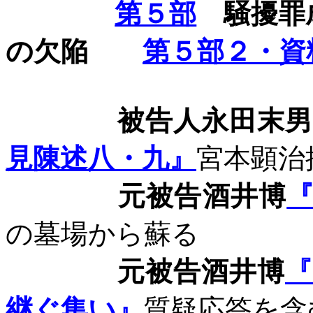
第５部
騒擾罪
の欠陥
第５部２・資
被告人永田末男
見陳述八・九』
宮本顕治
元被告酒井博
の墓場から蘇る
元被告酒井博
継ぐ集い』
質疑応答を含