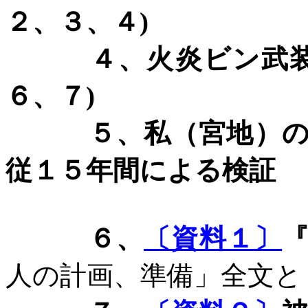
２、３、４
)
４、火炎ビン武装
６、７
)
５、私（宮地）の名
従１５年間による検証
６、
〔資料１〕
人の計画、準備」全文と